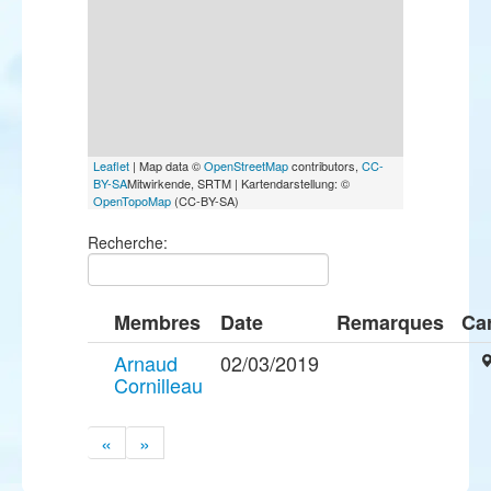
Leaflet
| Map data ©
OpenStreetMap
contributors,
CC-
BY-SA
Mitwirkende, SRTM | Kartendarstellung: ©
OpenTopoMap
(CC-BY-SA)
Recherche:
Membres
Date
Remarques
Ca
Arnaud
02/03/2019
Cornilleau
«
»