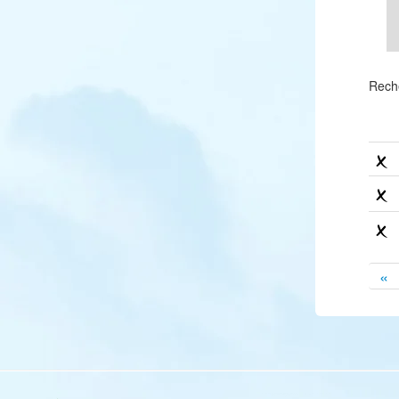
Rech
«