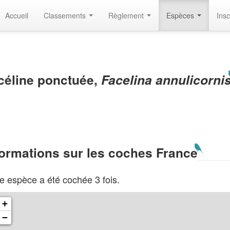
Accueil
Classements
Règlement
Espèces
Insc
céline ponctuée,
Facelina annulicorni
formations sur les coches France
e espèce a été cochée 3 fois.
+
−