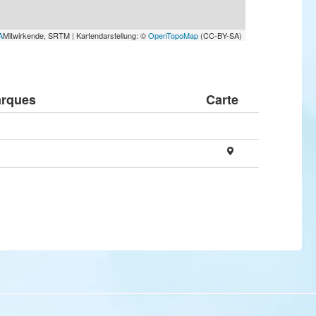
A
Mitwirkende, SRTM | Kartendarstellung: ©
OpenTopoMap
(CC-BY-SA)
rques
Carte