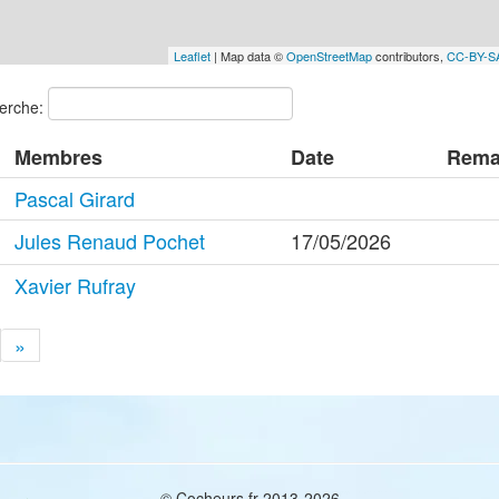
Leaflet
| Map data ©
OpenStreetMap
contributors,
CC-BY-S
erche:
Membres
Date
Rema
Pascal Girard
Jules Renaud Pochet
17/05/2026
Xavier Rufray
»
© Cocheurs.fr 2013-2026