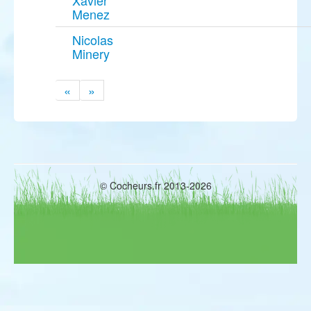
Menez
Nicolas
Minery
«
»
© Cocheurs.fr 2013-2026