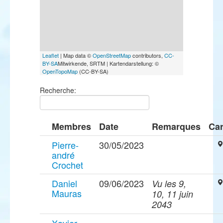
Leaflet
| Map data ©
OpenStreetMap
contributors,
CC-
BY-SA
Mitwirkende, SRTM | Kartendarstellung: ©
OpenTopoMap
(CC-BY-SA)
Recherche:
Membres
Date
Remarques
Car
Pierre-
30/05/2023
andré
Crochet
Daniel
09/06/2023
Vu les 9,
Mauras
10, 11 juin
2043
Xavier