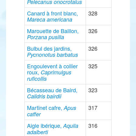
Pelecanus onocrotalus
Canard à front blanc,
328
Mareca americana
Marouette de Baillon,
326
Porzana pusilla
Bulbul des jardins,
326
Pycnonotus barbatus
Engoulevent à collier
325
roux,
Caprimulgus
ruficollis
Bécasseau de Baird,
323
Calidris bairdii
Martinet cafre,
317
Apus
caffer
Aigle ibérique,
316
Aquila
adalberti