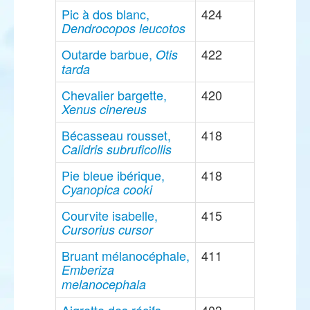
Pic à dos blanc,
424
Dendrocopos leucotos
Outarde barbue,
422
Otis
tarda
Chevalier bargette,
420
Xenus cinereus
Bécasseau rousset,
418
Calidris subruficollis
Pie bleue ibérique,
418
Cyanopica cooki
Courvite isabelle,
415
Cursorius cursor
Bruant mélanocéphale,
411
Emberiza
melanocephala