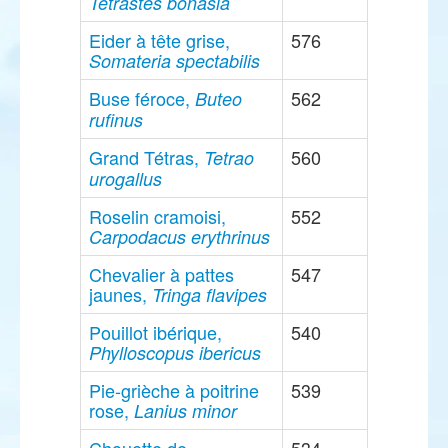
Tetrastes bonasia
Eider à tête grise,
576
Somateria spectabilis
Buse féroce,
562
Buteo
rufinus
Grand Tétras,
560
Tetrao
urogallus
Roselin cramoisi,
552
Carpodacus erythrinus
Chevalier à pattes
547
jaunes,
Tringa flavipes
Pouillot ibérique,
540
Phylloscopus ibericus
Pie-grièche à poitrine
539
rose,
Lanius minor