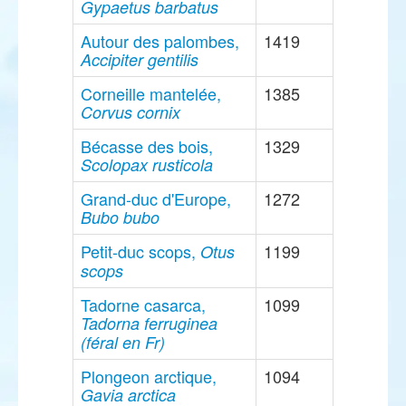
Gypaetus barbatus
Autour des palombes,
1419
Accipiter gentilis
Corneille mantelée,
1385
Corvus cornix
Bécasse des bois,
1329
Scolopax rusticola
Grand-duc d'Europe,
1272
Bubo bubo
Petit-duc scops,
1199
Otus
scops
Tadorne casarca,
1099
Tadorna ferruginea
(féral en Fr)
Plongeon arctique,
1094
Gavia arctica