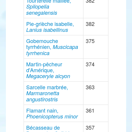
Tourterelle maillée,
382
Spilopelia
senegalensis
Pie-grièche isabelle,
382
Lanius isabellinus
Gobemouche
375
tyrrhénien,
Muscicapa
tyrrhenica
Martin-pêcheur
374
d'Amérique,
Megaceryle alcyon
Sarcelle marbrée,
363
Marmaronetta
angustirostris
Flamant nain,
361
Phoenicopterus minor
Bécasseau de
357