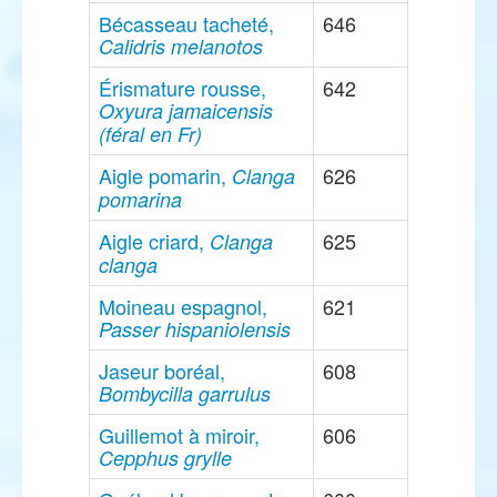
Bécasseau tacheté,
646
Calidris melanotos
Érismature rousse,
642
Oxyura jamaicensis
(féral en Fr)
Aigle pomarin,
626
Clanga
pomarina
Aigle criard,
625
Clanga
clanga
Moineau espagnol,
621
Passer hispaniolensis
Jaseur boréal,
608
Bombycilla garrulus
Guillemot à miroir,
606
Cepphus grylle