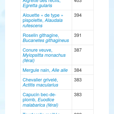
Aigrette des récifs,
403
Egretta gularis
Alouette « de type »
394
pispolette,
Alaudala
rufescens
Roselin githagine,
391
Bucanetes githagineus
Conure veuve,
387
Myiopsitta monachus
(féral)
Mergule nain,
384
Alle alle
Chevalier grivelé,
383
Actitis macularius
Capucin bec-de-
383
plomb,
Euodice
malabarica (féral)