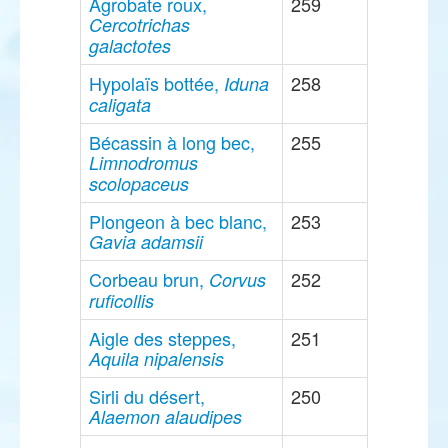
Agrobate roux,
259
Cercotrichas
galactotes
Hypolaïs bottée,
258
Iduna
caligata
Bécassin à long bec,
255
Limnodromus
scolopaceus
Plongeon à bec blanc,
253
Gavia adamsii
Corbeau brun,
252
Corvus
ruficollis
Aigle des steppes,
251
Aquila nipalensis
Sirli du désert,
250
Alaemon alaudipes