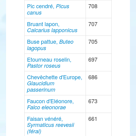
Pic cendré,
708
Picus
canus
Bruant lapon,
707
Calcarius lapponicus
Buse pattue,
705
Buteo
lagopus
Etourneau roselin,
697
Pastor roseus
Chevêchette d'Europe,
686
Glaucidium
passerinum
Faucon d'Eléonore,
673
Falco eleonorae
Faisan vénéré,
661
Syrmaticus reevesii
(féral)