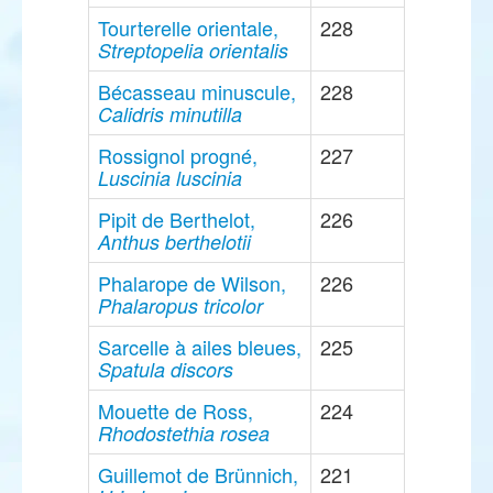
Tourterelle orientale,
228
Streptopelia orientalis
Bécasseau minuscule,
228
Calidris minutilla
Rossignol progné,
227
Luscinia luscinia
Pipit de Berthelot,
226
Anthus berthelotii
Phalarope de Wilson,
226
Phalaropus tricolor
Sarcelle à ailes bleues,
225
Spatula discors
Mouette de Ross,
224
Rhodostethia rosea
Guillemot de Brünnich,
221