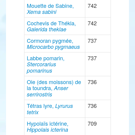
Mouette de Sabine,
742
Xema sabini
Cochevis de Thékla,
742
Galerida theklae
Cormoran pygmée,
737
Microcarbo pygmaeus
Labbe pomarin,
737
Stercorarius
pomarinus
Oie (des moissons) de
736
la toundra,
Anser
serrirostris
Tétras lyre,
736
Lyrurus
tetrix
Hypolaïs ictérine,
709
Hippolais icterina