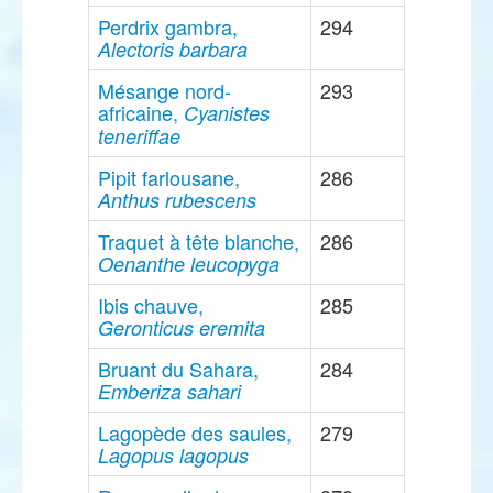
Perdrix gambra,
294
Alectoris barbara
Mésange nord-
293
africaine,
Cyanistes
teneriffae
Pipit farlousane,
286
Anthus rubescens
Traquet à tête blanche,
286
Oenanthe leucopyga
Ibis chauve,
285
Geronticus eremita
Bruant du Sahara,
284
Emberiza sahari
Lagopède des saules,
279
Lagopus lagopus