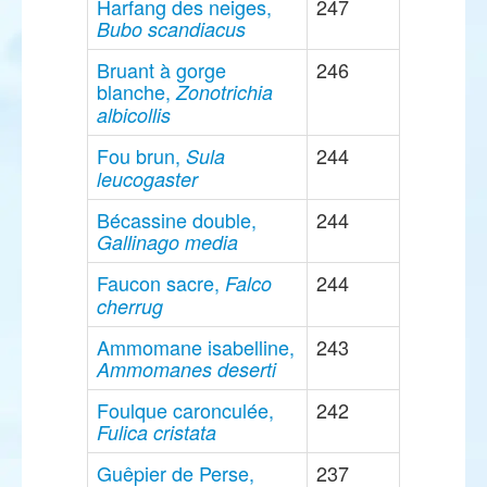
Harfang des neiges,
247
Bubo scandiacus
Bruant à gorge
246
blanche,
Zonotrichia
albicollis
Fou brun,
244
Sula
leucogaster
Bécassine double,
244
Gallinago media
Faucon sacre,
244
Falco
cherrug
Ammomane isabelline,
243
Ammomanes deserti
Foulque caronculée,
242
Fulica cristata
Guêpier de Perse,
237