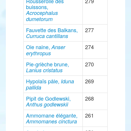
Rousserolle des
279
buissons,
Acrocephalus
dumetorum
Fauvette des Balkans,
277
Curruca cantillans
Oie naine,
274
Anser
erythropus
Pie-grièche brune,
270
Lanius cristatus
Hypolaïs pâle,
269
Iduna
pallida
Pipit de Godlewski,
268
Anthus godlewskii
Ammomane élégante,
261
Ammomanes cinctura