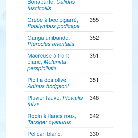
Bonaparte,
Calidris
fuscicollis
Grèbe à bec bigarré,
355
Podilymbus podiceps
Ganga unibande,
352
Pterocles orientalis
Macreuse à front
351
blanc,
Melanitta
perspicillata
Pipit à dos olive,
351
Anthus hodgsoni
Pluvier fauve,
348
Pluvialis
fulva
Robin à flancs roux,
342
Tarsiger cyanurus
Pélican blanc,
330