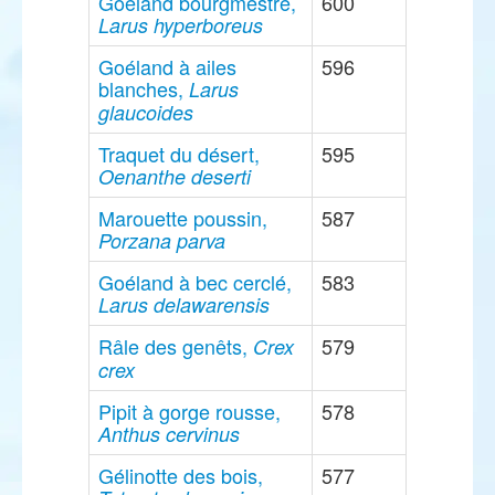
Goéland bourgmestre,
600
Larus hyperboreus
Goéland à ailes
596
blanches,
Larus
glaucoides
Traquet du désert,
595
Oenanthe deserti
Marouette poussin,
587
Porzana parva
Goéland à bec cerclé,
583
Larus delawarensis
Râle des genêts,
579
Crex
crex
Pipit à gorge rousse,
578
Anthus cervinus
Gélinotte des bois,
577