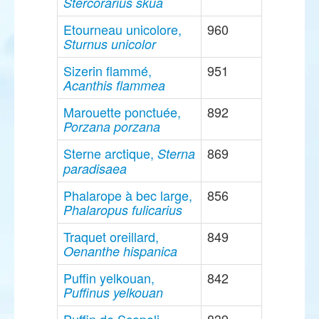
Stercorarius skua
Etourneau unicolore,
960
Sturnus unicolor
Sizerin flammé,
951
Acanthis flammea
Marouette ponctuée,
892
Porzana porzana
Sterne arctique,
869
Sterna
paradisaea
Phalarope à bec large,
856
Phalaropus fulicarius
Traquet oreillard,
849
Oenanthe hispanica
Puffin yelkouan,
842
Puffinus yelkouan