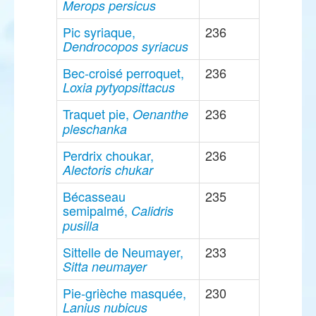
Merops persicus
Pic syriaque,
236
Dendrocopos syriacus
Bec-croisé perroquet,
236
Loxia pytyopsittacus
Traquet pie,
236
Oenanthe
pleschanka
Perdrix choukar,
236
Alectoris chukar
Bécasseau
235
semipalmé,
Calidris
pusilla
Sittelle de Neumayer,
233
Sitta neumayer
Pie-grièche masquée,
230
Lanius nubicus