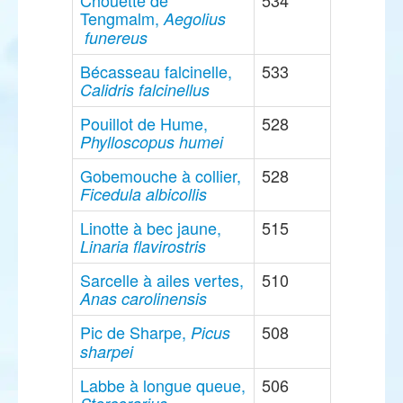
Chouette de
534
Tengmalm,
Aegolius
funereus
Bécasseau falcinelle,
533
Calidris falcinellus
Pouillot de Hume,
528
Phylloscopus humei
Gobemouche à collier,
528
Ficedula albicollis
Linotte à bec jaune,
515
Linaria flavirostris
Sarcelle à ailes vertes,
510
Anas carolinensis
Pic de Sharpe,
508
Picus
sharpei
Labbe à longue queue,
506