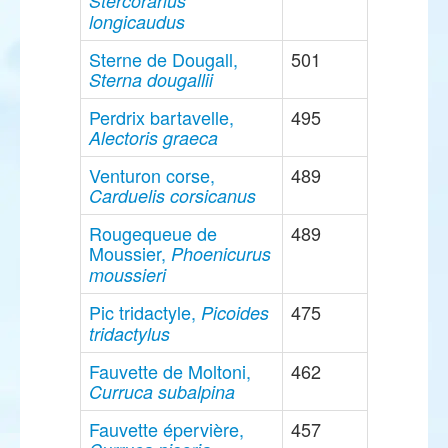
Stercorarius
longicaudus
Sterne de Dougall,
501
Sterna dougallii
Perdrix bartavelle,
495
Alectoris graeca
Venturon corse,
489
Carduelis corsicanus
Rougequeue de
489
Moussier,
Phoenicurus
moussieri
Pic tridactyle,
475
Picoides
tridactylus
Fauvette de Moltoni,
462
Curruca subalpina
Fauvette épervière,
457