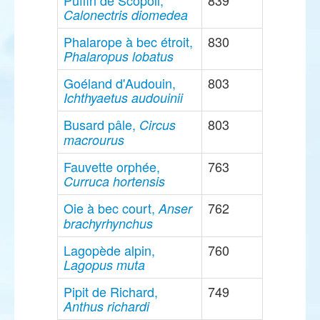
Puffin de Scopoli,
839
Calonectris diomedea
Phalarope à bec étroit,
830
Phalaropus lobatus
Goéland d'Audouin,
803
Ichthyaetus audouinii
Busard pâle,
803
Circus
macrourus
Fauvette orphée,
763
Curruca hortensis
Oie à bec court,
762
Anser
brachyrhynchus
Lagopède alpin,
760
Lagopus muta
Pipit de Richard,
749
Anthus richardi