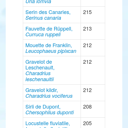
Uria lomvia
Serin des Canaries,
215
Serinus canaria
Fauvette de Rüppell,
213
Curruca ruppeli
Mouette de Franklin,
212
Leucophaeus pipixcan
Gravelot de
212
Leschenault,
Charadrius
leschenaultii
Gravelot kildir,
212
Charadrius vociferus
Sirli de Dupont,
208
Chersophilus duponti
Locustelle fluviatile,
205