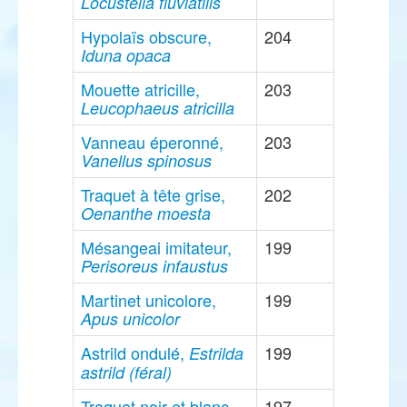
Locustella fluviatilis
Hypolaïs obscure,
204
Iduna opaca
Mouette atricille,
203
Leucophaeus atricilla
Vanneau éperonné,
203
Vanellus spinosus
Traquet à tête grise,
202
Oenanthe moesta
Mésangeai imitateur,
199
Perisoreus infaustus
Martinet unicolore,
199
Apus unicolor
Astrild ondulé,
199
Estrilda
astrild (féral)
Traquet noir et blanc,
197