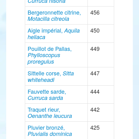
Curruca nisoria
Bergeronnette citrine,
456
Motacilla citreola
Aigle impérial,
450
Aquila
heliaca
Pouillot de Pallas,
449
Phylloscopus
proregulus
Sittelle corse,
447
Sitta
whiteheadi
Fauvette sarde,
444
Curruca sarda
Traquet rieur,
442
Oenanthe leucura
Pluvier bronzé,
425
Pluvialis dominica