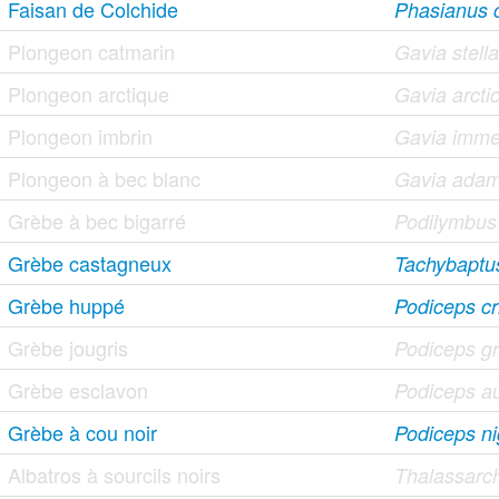
Faisan de Colchide
Phasianus c
Plongeon catmarin
Gavia stella
Plongeon arctique
Gavia arcti
Plongeon imbrin
Gavia imme
Plongeon à bec blanc
Gavia adam
Grèbe à bec bigarré
Podilymbus
Grèbe castagneux
Tachybaptus 
Grèbe huppé
Podiceps cr
Grèbe jougris
Podiceps g
Grèbe esclavon
Podiceps au
Grèbe à cou noir
Podiceps nig
Albatros à sourcils noirs
Thalassarc