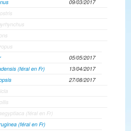
gnus
09/03/2017
ostris
hyrhynchus
rons
hropus
r
05/05/2017
densis (féral en Fr)
13/04/2017
opsis
27/08/2017
icla
ollis
egyptiaca (féral en Fr)
uginea (féral en Fr)