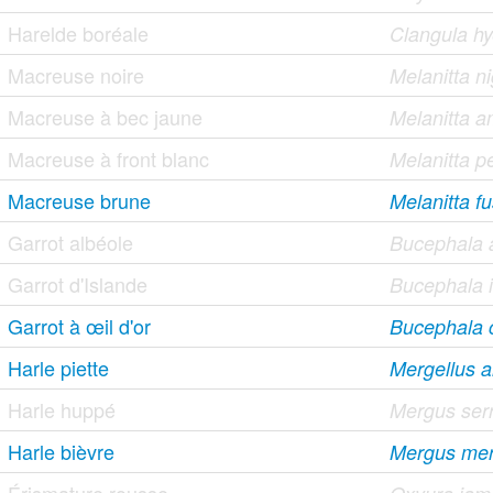
Harelde boréale
Clangula h
Macreuse noire
Melanitta n
Macreuse à bec jaune
Melanitta 
Macreuse à front blanc
Melanitta pe
Macreuse brune
Melanitta f
Garrot albéole
Bucephala 
Garrot d'Islande
Bucephala i
Garrot à œil d'or
Bucephala 
Harle piette
Mergellus a
Harle huppé
Mergus serr
Harle bièvre
Mergus me