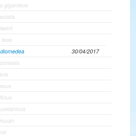
s giganteus
acialis
lwerii
 feae
s diomedea
30/04/2017
 borealis
avis
iseus
ffinus
uretanicus
lkouan
oli