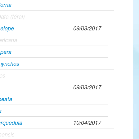
dorna
lata (féral)
elope
09/03/2017
ricana
epera
rhynchos
pes
09/03/2017
peata
a
erquedula
10/04/2017
nensis