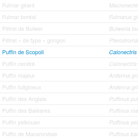
Fulmar géant
Macronecte
Fulmar boréal
Fulmarus gl
Pétrel de Bulwer
Bulweria bu
Pétrel « de type » gongon
Pterodroma
Puffin de Scopoli
Calonectri
Puffin cendré
Calonectris
Puffin majeur
Ardenna gr
Puffin fuligineux
Ardenna gr
Puffin des Anglais
Puffinus pu
Puffin des Baléares
Puffinus ma
Puffin yelkouan
Puffinus ye
Puffin de Macaronésie
Puffinus bar