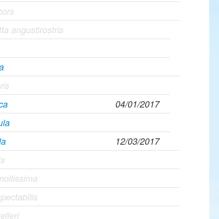
cors
a angustirostris
na
ris
ca
04/01/2017
ula
la
12/03/2017
is
mollissima
pectabilis
elleri