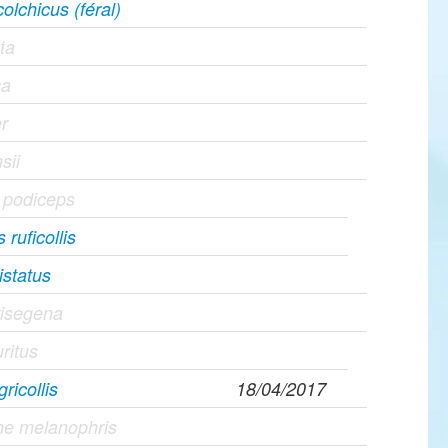
olchicus (féral)
ta
ca
r
sii
 podiceps
ruficollis
istatus
risegena
ritus
ricollis
18/04/2017
he melanophris