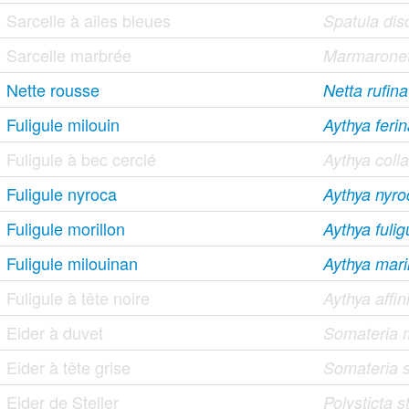
Sarcelle à ailes bleues
Spatula dis
Sarcelle marbrée
Marmaronett
Nette rousse
Netta rufina
Fuligule milouin
Aythya feri
Fuligule à bec cerclé
Aythya colla
Fuligule nyroca
Aythya nyro
Fuligule morillon
Aythya fulig
Fuligule milouinan
Aythya mari
Fuligule à tête noire
Aythya affin
Eider à duvet
Somateria 
Eider à tête grise
Somateria s
Eider de Steller
Polysticta st