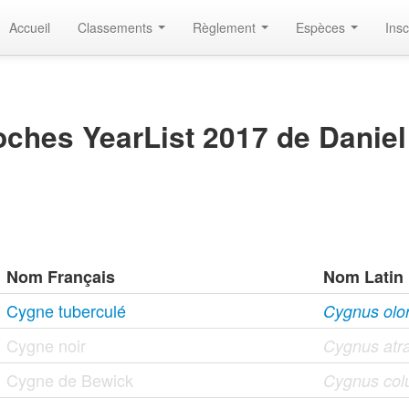
Accueil
Classements
Règlement
Espèces
Insc
ches YearList 2017 de Danie
Nom Français
Nom Latin
Cygne tuberculé
Cygnus olor 
Cygne noir
Cygnus atra
Cygne de Bewick
Cygnus col