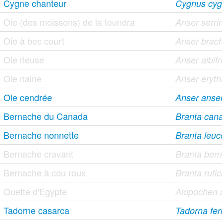
Cygne chanteur
Cygnus cy
Oie (des moissons) de la toundra
Anser serrir
Oie à bec court
Anser brac
Oie rieuse
Anser albif
Oie naine
Anser eryt
Oie cendrée
Anser anse
Bernache du Canada
Branta cana
Bernache nonnette
Branta leuc
Bernache cravant
Branta bern
Bernache à cou roux
Branta rufic
Ouette d'Egypte
Alopochen a
Tadorne casarca
Tadorna ferr