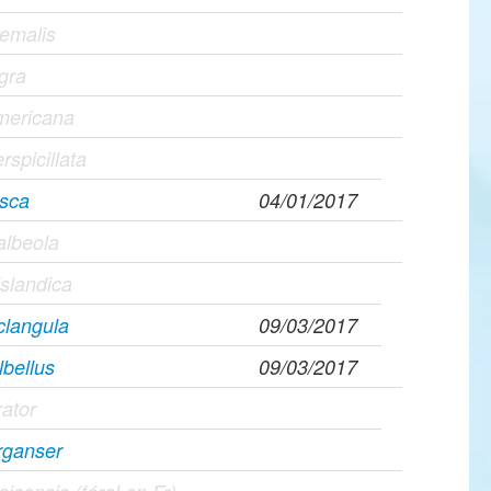
yemalis
igra
americana
rspicillata
usca
04/01/2017
albeola
slandica
clangula
09/03/2017
lbellus
09/03/2017
ator
rganser