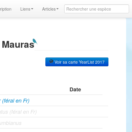
ription
Liens
Articles
l Mauras
Voir sa carte YearList 2017
Date
(féral en Fr)
tus (féral en Fr)
umbianus