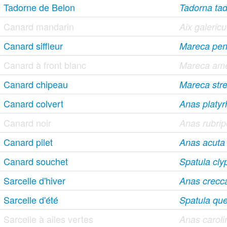
Tadorne de Belon
Tadorna ta
Canard mandarin
Aix galericu
Canard siffleur
Mareca pen
Canard à front blanc
Mareca ame
Canard chipeau
Mareca str
Canard colvert
Anas platy
Canard noir
Anas rubri
Canard pilet
Anas acuta
Canard souchet
Spatula cly
Sarcelle d'hiver
Anas crecc
Sarcelle d'été
Spatula qu
Sarcelle à ailes vertes
Anas caroli