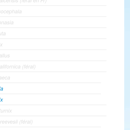
icensis (féral en Fr)
cocephala
onasia
uta
ix
allus
alifornica (féral)
raeca
fa
ix
turnix
eevesii (féral)