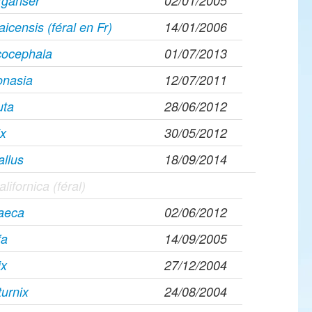
rganser
02/01/2005
icensis (féral en Fr)
14/01/2006
cocephala
01/07/2013
onasia
12/07/2011
uta
28/06/2012
ix
30/05/2012
allus
18/09/2014
alifornica (féral)
raeca
02/06/2012
fa
14/09/2005
ix
27/12/2004
turnix
24/08/2004