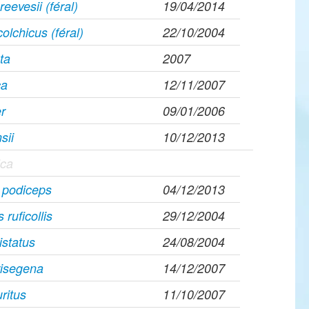
eevesii (féral)
19/04/2014
olchicus (féral)
22/10/2004
ta
2007
ca
12/11/2007
r
09/01/2006
sii
10/12/2013
ica
 podiceps
04/12/2013
ruficollis
29/12/2004
istatus
24/08/2004
risegena
14/12/2007
ritus
11/10/2007