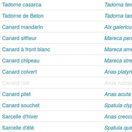
Tadorne casarca
Tadorna ferr
Tadorne de Belon
Tadorna ta
Canard mandarin
Aix galericu
Canard siffleur
Mareca pen
Canard à front blanc
Mareca ame
Canard chipeau
Mareca str
Canard colvert
Anas platy
Canard noir
Anas rubri
Canard pilet
Anas acuta
Canard souchet
Spatula cly
Sarcelle d'hiver
Anas crecc
Sarcelle d'été
Spatula qu