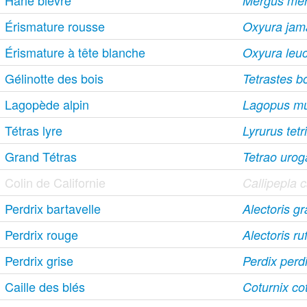
Harle bièvre
Mergus me
Érismature rousse
Oxyura jama
Érismature à tête blanche
Oxyura leu
Gélinotte des bois
Tetrastes b
Lagopède alpin
Lagopus m
Tétras lyre
Lyrurus tetr
Grand Tétras
Tetrao urog
Colin de Californie
Callipepla c
Perdrix bartavelle
Alectoris g
Perdrix rouge
Alectoris ru
Perdrix grise
Perdix perd
Caille des blés
Coturnix co