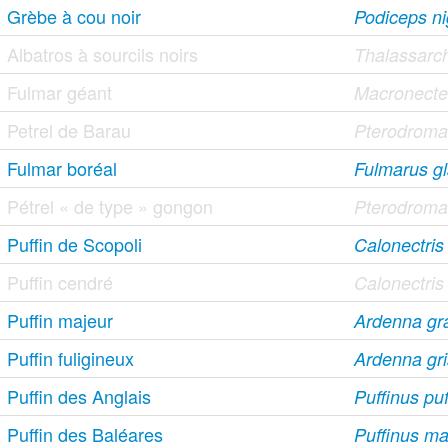
Grèbe à cou noir
Podiceps nig
Albatros à sourcils noirs
Thalassarc
Fulmar géant
Macronecte
Petrel de Barau
Pterodroma
Fulmar boréal
Fulmarus gl
Pétrel « de type » gongon
Pterodroma
Puffin de Scopoli
Calonectri
Puffin cendré
Calonectris
Puffin majeur
Ardenna gr
Puffin fuligineux
Ardenna gr
Puffin des Anglais
Puffinus pu
Puffin des Baléares
Puffinus ma