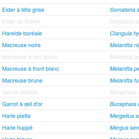
Eider à tête grise
Somateria s
Eider de Steller
Polysticta st
Harelde boréale
Clangula h
Macreuse noire
Melanitta n
Macreuse à bec jaune
Melanitta 
Macreuse à front blanc
Melanitta pe
Macreuse brune
Melanitta f
Garrot albéole
Bucephala 
Garrot à œil d'or
Bucephala 
Harle piette
Mergellus a
Harle huppé
Mergus serr