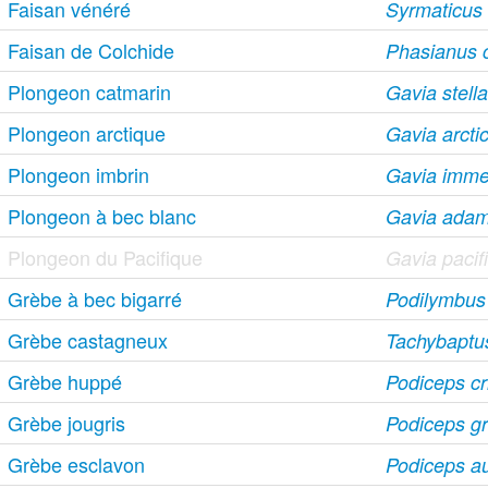
Faisan vénéré
Syrmaticus r
Faisan de Colchide
Phasianus c
Plongeon catmarin
Gavia stella
Plongeon arctique
Gavia arcti
Plongeon imbrin
Gavia imme
Plongeon à bec blanc
Gavia adam
Plongeon du Pacifique
Gavia pacif
Grèbe à bec bigarré
Podilymbus
Grèbe castagneux
Tachybaptus 
Grèbe huppé
Podiceps cr
Grèbe jougris
Podiceps g
Grèbe esclavon
Podiceps au