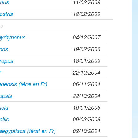
gnus
11/02/2009
ostris
12/02/2009
is
hyrhynchus
04/12/2007
rons
19/02/2006
hropus
18/01/2009
r
22/10/2004
densis (féral en Fr)
06/11/2004
opsis
22/10/2004
icla
10/01/2006
ollis
09/03/2009
egyptiaca (féral en Fr)
02/10/2004