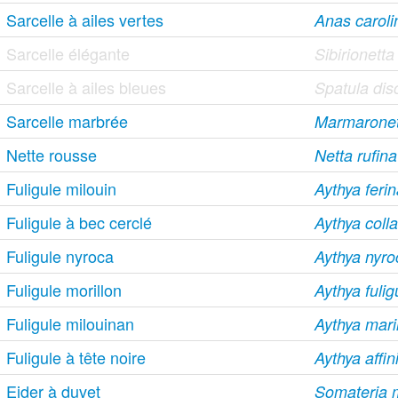
Sarcelle à ailes vertes
Anas caroli
Sarcelle élégante
Sibirionett
Sarcelle à ailes bleues
Spatula dis
Sarcelle marbrée
Marmaronett
Nette rousse
Netta rufina
Fuligule milouin
Aythya feri
Fuligule à bec cerclé
Aythya colla
Fuligule nyroca
Aythya nyro
Fuligule morillon
Aythya fulig
Fuligule milouinan
Aythya mari
Fuligule à tête noire
Aythya affin
Eider à duvet
Somateria 