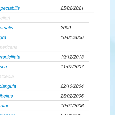
pectabilis
25/02/2021
elleri
yemalis
2009
igra
10/01/2006
americana
rspicillata
19/12/2013
usca
11/07/2007
albeola
clangula
22/10/2004
lbellus
25/02/2006
ator
10/01/2006