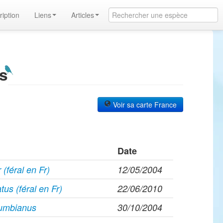
ription
Liens
Articles
s
Voir sa carte France
Date
(féral en Fr)
12/05/2004
tus (féral en Fr)
22/06/2010
umbianus
30/10/2004