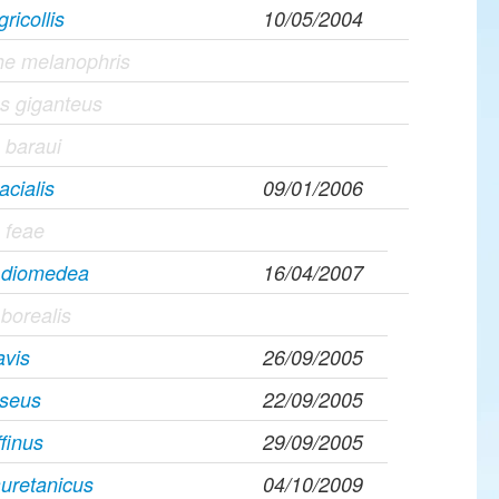
ricollis
10/05/2004
he melanophris
s giganteus
 baraui
acialis
09/01/2006
 feae
s diomedea
16/04/2007
 borealis
avis
26/09/2005
iseus
22/09/2005
ffinus
29/09/2005
uretanicus
04/10/2009