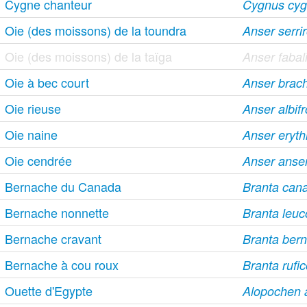
Cygne chanteur
Cygnus cy
Oie (des moissons) de la toundra
Anser serrir
Oie (des moissons) de la taïga
Anser fabal
Oie à bec court
Anser brac
Oie rieuse
Anser albif
Oie naine
Anser eryt
Oie cendrée
Anser anse
Bernache du Canada
Branta cana
Bernache nonnette
Branta leuc
Bernache cravant
Branta bern
Bernache à cou roux
Branta rufic
Ouette d'Egypte
Alopochen a