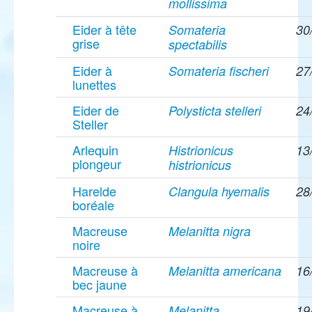
mollissima
Eider à tête
Somateria
30
grise
spectabilis
Eider à
Somateria fischeri
27
lunettes
Eider de
Polysticta stelleri
24
Steller
Arlequin
Histrionicus
13
plongeur
histrionicus
Harelde
Clangula hyemalis
28
boréale
Macreuse
Melanitta nigra
noire
Macreuse à
Melanitta americana
16
bec jaune
Macreuse à
Melanitta
19