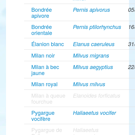
Bondrée
Pernis apivorus
05
apivore
Bondrée
Pernis ptilorhynchus
16
orientale
Élanion blanc
Elanus caeruleus
31
Milan noir
Milvus migrans
Milan à bec
Milvus aegyptius
22
jaune
Milan royal
Milvus milvus
Milan à queue
Elanoides forficatus
fourchue
Pygargue
Haliaeetus vocifer
vocifère
Pygargue de
Haliaeetus