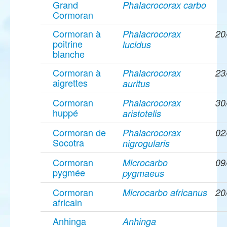
Grand
Phalacrocorax carbo
Cormoran
Cormoran à
Phalacrocorax
20
poitrine
lucidus
blanche
Cormoran à
Phalacrocorax
23
aigrettes
auritus
Cormoran
Phalacrocorax
30
huppé
aristotelis
Cormoran de
Phalacrocorax
02
Socotra
nigrogularis
Cormoran
Microcarbo
09
pygmée
pygmaeus
Cormoran
Microcarbo africanus
20
africain
Anhinga
Anhinga