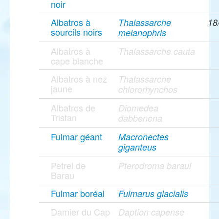
noir
Albatros à
Thalassarche
18
sourcils noirs
melanophris
Albatros à
Thalassarche cauta
cape blanche
Albatros à nez
Thalassarche
jaune
chlororhynchos
Albatros de
Diomedea
Tristan
dabbenena
Fulmar géant
Macronectes
giganteus
Petrel de
Pterodroma baraui
Barau
Fulmar boréal
Fulmarus glacialis
Damier du Cap
Daption capense