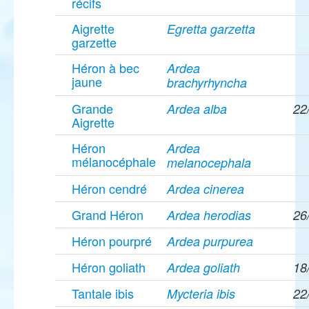
récifs
Aigrette
Egretta garzetta
garzette
Héron à bec
Ardea
jaune
brachyrhyncha
Grande
Ardea alba
22
Aigrette
Héron
Ardea
mélanocéphale
melanocephala
Héron cendré
Ardea cinerea
Grand Héron
Ardea herodias
26
Héron pourpré
Ardea purpurea
Héron goliath
Ardea goliath
18
Tantale ibis
Mycteria ibis
22