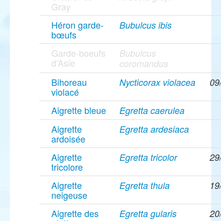
Gray
Héron garde-
Bubulcus ibis
bœufs
Garde-boeufs
Bubulcus
d'Asie
coromandus
Bihoreau
Nycticorax violacea
09
violacé
Aigrette bleue
Egretta caerulea
Aigrette
Egretta ardesiaca
ardoisée
Aigrette
Egretta tricolor
29
tricolore
Aigrette
Egretta thula
19
neigeuse
Aigrette des
Egretta gularis
20