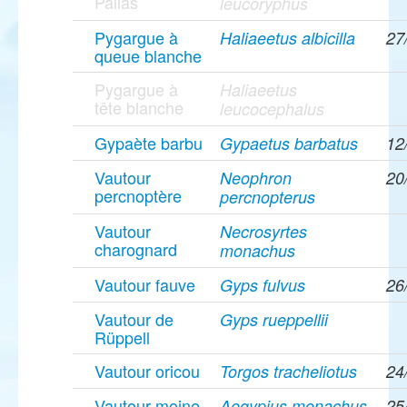
Pallas
leucoryphus
Pygargue à
Haliaeetus albicilla
27
queue blanche
Pygargue à
Haliaeetus
tête blanche
leucocephalus
Gypaète barbu
Gypaetus barbatus
12
Vautour
Neophron
20
percnoptère
percnopterus
Vautour
Necrosyrtes
charognard
monachus
Vautour fauve
Gyps fulvus
26
Vautour de
Gyps rueppellii
Rüppell
Vautour oricou
Torgos tracheliotus
24
Vautour moine
Aegypius monachus
25