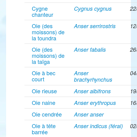
Cygne
Cygnus cygnus
22
chanteur
Oie (des
Anser serrirostris
12
moissons) de
la toundra
Oie (des
Anser fabalis
26
moissons) de
la taïga
Oie à bec
Anser
04
court
brachyrhynchus
Oie rieuse
Anser albifrons
19
Oie naine
Anser erythropus
16
Oie cendrée
Anser anser
Oie à tête
Anser indicus (féral)
02
barrée