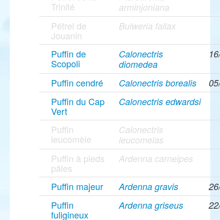
Trinité
arminjoniana
Pétrel de
Bulweria fallax
Jouanin
Puffin de
Calonectris
16
Scopoli
diomedea
Puffin cendré
Calonectris borealis
05
Puffin du Cap
Calonectris edwardsi
Vert
Puffin
Calonectris
leucomèle
leucomelas
Puffin à pieds
Ardenna carneipes
pâles
Puffin majeur
Ardenna gravis
26
Puffin
Ardenna griseus
22
fuligineux