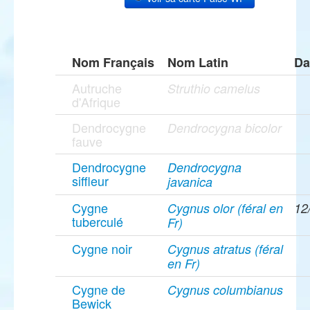
Nom Français
Nom Latin
Da
Autruche
Struthio camelus
d'Afrique
Dendrocygne
Dendrocygna bicolor
fauve
Dendrocygne
Dendrocygna
siffleur
javanica
Cygne
Cygnus olor (féral en
12
tuberculé
Fr)
Cygne noir
Cygnus atratus (féral
en Fr)
Cygne de
Cygnus columbianus
Bewick