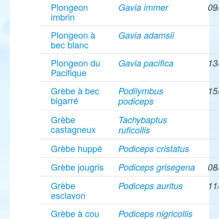
Plongeon
Gavia immer
09
imbrin
Plongeon à
Gavia adamsii
bec blanc
Plongeon du
Gavia pacifica
13
Pacifique
Grèbe à bec
Podilymbus
15
bigarré
podiceps
Grèbe
Tachybaptus
castagneux
ruficollis
Grèbe huppé
Podiceps cristatus
Grèbe jougris
Podiceps grisegena
08
Grèbe
Podiceps auritus
11
esclavon
Grèbe à cou
Podiceps nigricollis