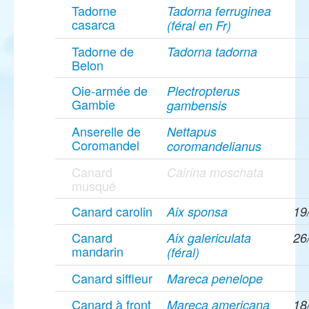
Tadorne
Tadorna ferruginea
casarca
(féral en Fr)
Tadorne de
Tadorna tadorna
Belon
Oie-armée de
Plectropterus
Gambie
gambensis
Anserelle de
Nettapus
Coromandel
coromandelianus
Canard
Cairina moschata
musqué
Canard carolin
Aix sponsa
19
Canard
Aix galericulata
26
mandarin
(féral)
Canard siffleur
Mareca penelope
Canard à front
Mareca americana
18