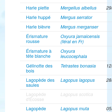
Harle piette
Mergellus albellus
29
Harle huppé
Mergus serrator
Harle bièvre
Mergus merganser
Érismature
Oxyura jamaicensis
rousse
(féral en Fr)
Érismature à
Oxyura
tête blanche
leucocephala
Gélinotte des
Tetrastes bonasia
12
bois
Lagopède des
Lagopus lagopus
28
saules
Lagopède
Lagopus scotica
d'Écosse
Lagopède
Lagopus muta
05