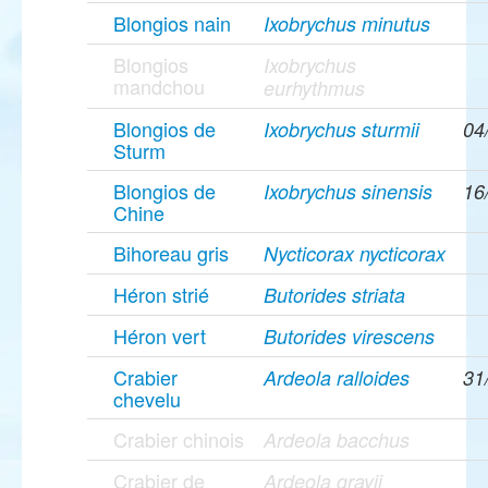
Blongios nain
Ixobrychus minutus
Blongios
Ixobrychus
mandchou
eurhythmus
Blongios de
Ixobrychus sturmii
04
Sturm
Blongios de
Ixobrychus sinensis
16
Chine
Bihoreau gris
Nycticorax nycticorax
Héron strié
Butorides striata
Héron vert
Butorides virescens
Crabier
Ardeola ralloides
31
chevelu
Crabier chinois
Ardeola bacchus
Crabier de
Ardeola grayii