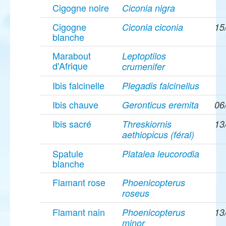
Cigogne noire
Ciconia nigra
Cigogne
Ciconia ciconia
15
blanche
Marabout
Leptoptilos
d'Afrique
crumenifer
Ibis falcinelle
Plegadis falcinellus
Ibis chauve
Geronticus eremita
06
Ibis sacré
Threskiornis
13
aethiopicus (féral)
Spatule
Platalea leucorodia
blanche
Flamant rose
Phoenicopterus
roseus
Flamant nain
Phoenicopterus
13
minor