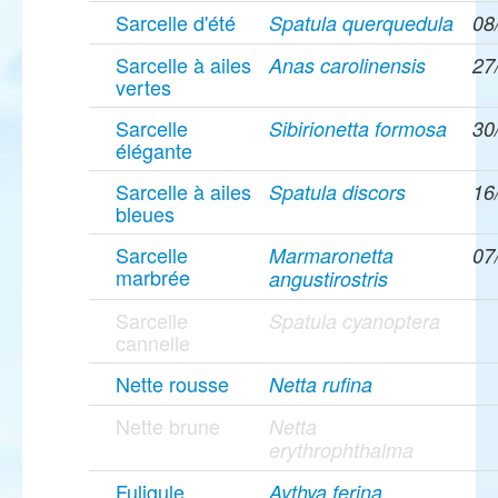
Sarcelle d'été
Spatula querquedula
08
Sarcelle à ailes
Anas carolinensis
27
vertes
Sarcelle
Sibirionetta formosa
30
élégante
Sarcelle à ailes
Spatula discors
16
bleues
Sarcelle
Marmaronetta
07
marbrée
angustirostris
Sarcelle
Spatula cyanoptera
cannelle
Nette rousse
Netta rufina
Nette brune
Netta
erythrophthalma
Fuligule
Aythya ferina