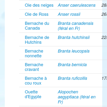
Oie des neiges
Anser caerulescens
28
Oie de Ross
Anser rossii
26
Bernache du
Branta canadensis
Canada
(féral en Fr)
Bernache de
Branta hutchinsii
22
Hutchins
Bernache
Branta leucopsis
nonnette
Bernache
Branta bernicla
cravant
Bernache à
Branta ruficollis
17
cou roux
Ouette
Alopochen
d'Egypte
aegyptiaca (féral en
Fr)