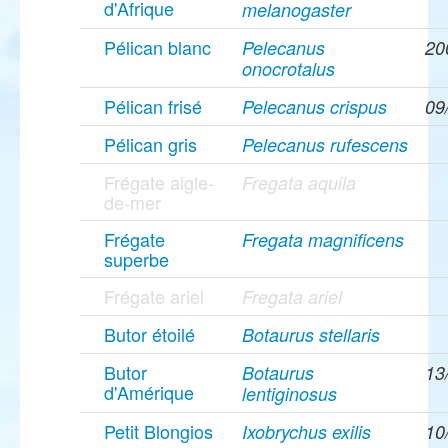
d'Afrique
melanogaster
Pélican blanc
Pelecanus
20
onocrotalus
Pélican frisé
Pelecanus crispus
09
Pélican gris
Pelecanus rufescens
Frégate aigle-
Fregata aquila
de-mer
Frégate
Fregata magnificens
superbe
Frégate ariel
Fregata ariel
Butor étoilé
Botaurus stellaris
Butor
Botaurus
13
d'Amérique
lentiginosus
Petit Blongios
Ixobrychus exilis
10