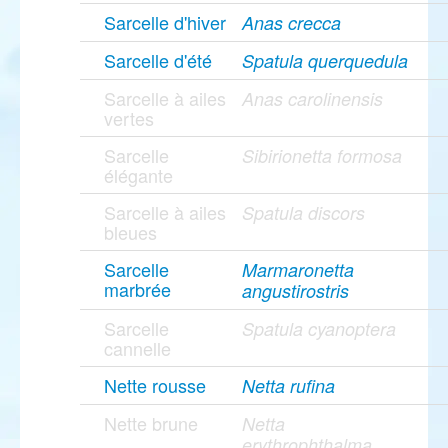
Sarcelle d'hiver
Anas crecca
Sarcelle d'été
Spatula querquedula
Sarcelle à ailes
Anas carolinensis
vertes
Sarcelle
Sibirionetta formosa
élégante
Sarcelle à ailes
Spatula discors
bleues
Sarcelle
Marmaronetta
marbrée
angustirostris
Sarcelle
Spatula cyanoptera
cannelle
Nette rousse
Netta rufina
Nette brune
Netta
erythrophthalma