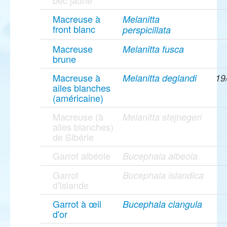
bec jaune
Macreuse à
Melanitta
front blanc
perspicillata
Macreuse
Melanitta fusca
brune
Macreuse à
Melanitta deglandi
19
ailes blanches
(américaine)
Macreuse (à
Melanitta stejnegeri
ailes blanches)
de Sibérie
Garrot albéole
Bucephala albeola
Garrot
Bucephala islandica
d'Islande
Garrot à œil
Bucephala clangula
d'or