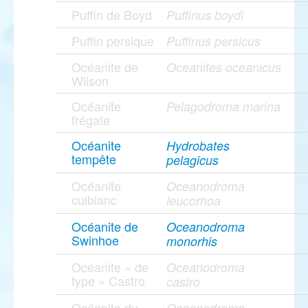
Puffin de Boyd
Puffinus boydi
Puffin persique
Puffinus persicus
Océanite de
Oceanites oceanicus
Wilson
Océanite
Pelagodroma marina
frégate
Océanite
Hydrobates
tempête
pelagicus
Océanite
Oceanodroma
culblanc
leucorhoa
Océanite de
Oceanodroma
Swinhoe
monorhis
Océanite « de
Oceanodroma
type » Castro
castro
Océanite du
Oceanodroma