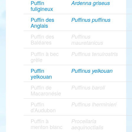
Puffin
Ardenna griseus
fuligineux
Puffin des
Puffinus puffinus
Anglais
Puffin des
Puffinus
Baléares
mauretanicus
Puffin à bec
Puffinus tenuirostris
grêle
Puffin
Puffinus yelkouan
yelkouan
Puffin de
Puffinus baroli
Macaronésie
Puffin
Puffinus lherminieri
d'Audubon
Puffin à
Procellaria
menton blanc
aequinoctialis