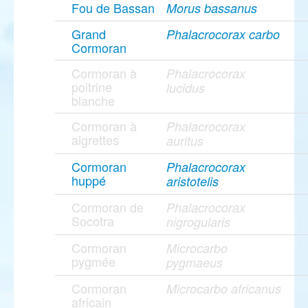
Fou de Bassan
Morus bassanus
Grand
Phalacrocorax carbo
Cormoran
Cormoran à
Phalacrocorax
poitrine
lucidus
blanche
Cormoran à
Phalacrocorax
aigrettes
auritus
Cormoran
Phalacrocorax
huppé
aristotelis
Cormoran de
Phalacrocorax
Socotra
nigrogularis
Cormoran
Microcarbo
pygmée
pygmaeus
Cormoran
Microcarbo africanus
africain