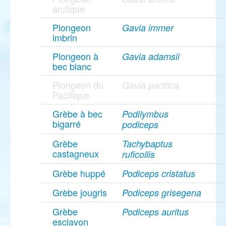
arctique
Plongeon
Gavia immer
imbrin
Plongeon à
Gavia adamsii
bec blanc
Plongeon du
Gavia pacifica
Pacifique
Grèbe à bec
Podilymbus
bigarré
podiceps
Grèbe
Tachybaptus
castagneux
ruficollis
Grèbe huppé
Podiceps cristatus
Grèbe jougris
Podiceps grisegena
Grèbe
Podiceps auritus
esclavon