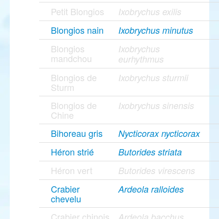
Petit Blongios
Ixobrychus exilis
Blongios nain
Ixobrychus minutus
Blongios
Ixobrychus
mandchou
eurhythmus
Blongios de
Ixobrychus sturmii
Sturm
Blongios de
Ixobrychus sinensis
Chine
Bihoreau gris
Nycticorax nycticorax
Héron strié
Butorides striata
Héron vert
Butorides virescens
Crabier
Ardeola ralloides
chevelu
Crabier chinois
Ardeola bacchus