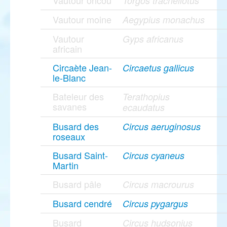
Vautour oricou
Torgos tracheliotus
Vautour moine
Aegypius monachus
Vautour
Gyps africanus
africain
Circaète Jean-
Circaetus gallicus
le-Blanc
Bateleur des
Terathopius
savanes
ecaudatus
Busard des
Circus aeruginosus
roseaux
Busard Saint-
Circus cyaneus
Martin
Busard pâle
Circus macrourus
Busard cendré
Circus pygargus
Busard
Circus hudsonius