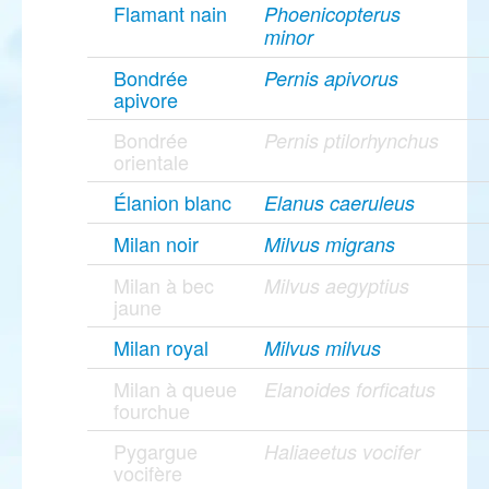
Flamant nain
Phoenicopterus
minor
Bondrée
Pernis apivorus
apivore
Bondrée
Pernis ptilorhynchus
orientale
Élanion blanc
Elanus caeruleus
Milan noir
Milvus migrans
Milan à bec
Milvus aegyptius
jaune
Milan royal
Milvus milvus
Milan à queue
Elanoides forficatus
fourchue
Pygargue
Haliaeetus vocifer
vocifère