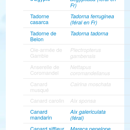
Fr)
Tadorne
Tadorna ferruginea
casarca
(féral en Fr)
Tadorne de
Tadorna tadorna
Belon
Oie-armée de
Plectropterus
Gambie
gambensis
Anserelle de
Nettapus
Coromandel
coromandelianus
Canard
Cairina moschata
musqué
Canard carolin
Aix sponsa
Canard
Aix galericulata
mandarin
(féral)
Canard siffleur
Mareca penelope