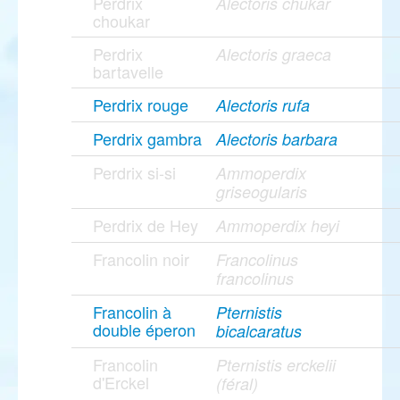
Perdrix
Alectoris chukar
choukar
Perdrix
Alectoris graeca
bartavelle
Perdrix rouge
Alectoris rufa
Perdrix gambra
Alectoris barbara
Perdrix si-si
Ammoperdix
griseogularis
Perdrix de Hey
Ammoperdix heyi
Francolin noir
Francolinus
francolinus
Francolin à
Pternistis
double éperon
bicalcaratus
Francolin
Pternistis erckelii
d'Erckel
(féral)