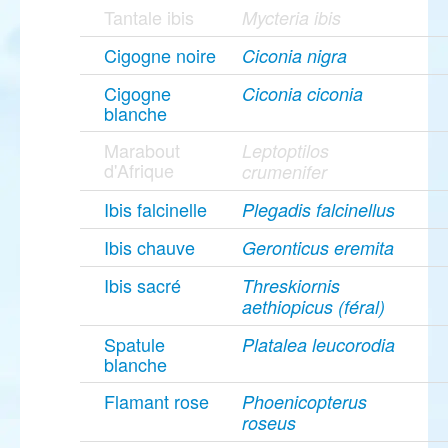
Tantale ibis
Mycteria ibis
Cigogne noire
Ciconia nigra
Cigogne
Ciconia ciconia
blanche
Marabout
Leptoptilos
d'Afrique
crumenifer
Ibis falcinelle
Plegadis falcinellus
Ibis chauve
Geronticus eremita
Ibis sacré
Threskiornis
aethiopicus (féral)
Spatule
Platalea leucorodia
blanche
Flamant rose
Phoenicopterus
roseus