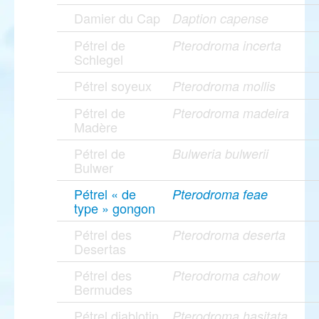
Damier du Cap
Daption capense
Pétrel de
Pterodroma incerta
Schlegel
Pétrel soyeux
Pterodroma mollis
Pétrel de
Pterodroma madeira
Madère
Pétrel de
Bulweria bulwerii
Bulwer
Pétrel « de
Pterodroma feae
type » gongon
Pétrel des
Pterodroma deserta
Desertas
Pétrel des
Pterodroma cahow
Bermudes
Pétrel diablotin
Pterodroma hasitata