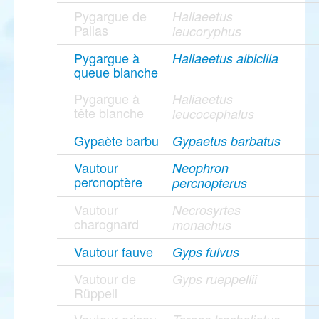
Pygargue de
Haliaeetus
Pallas
leucoryphus
Pygargue à
Haliaeetus albicilla
queue blanche
Pygargue à
Haliaeetus
tête blanche
leucocephalus
Gypaète barbu
Gypaetus barbatus
Vautour
Neophron
percnoptère
percnopterus
Vautour
Necrosyrtes
charognard
monachus
Vautour fauve
Gyps fulvus
Vautour de
Gyps rueppellii
Rüppell