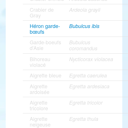
Crabier de
Ardeola grayii
Gray
Héron garde-
Bubulcus ibis
bœufs
Garde-boeufs
Bubulcus
d'Asie
coromandus
Bihoreau
Nycticorax violacea
violacé
Aigrette bleue
Egretta caerulea
Aigrette
Egretta ardesiaca
ardoisée
Aigrette
Egretta tricolor
tricolore
Aigrette
Egretta thula
neigeuse