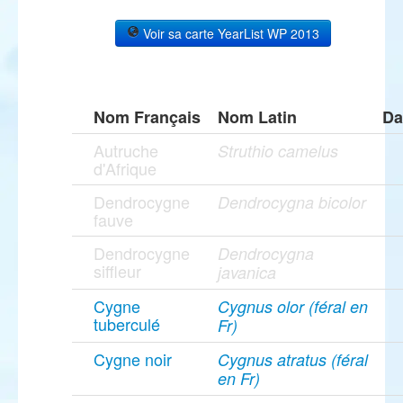
Voir sa carte YearList WP 2013
Nom Français
Nom Latin
Da
Autruche
Struthio camelus
d'Afrique
Dendrocygne
Dendrocygna bicolor
fauve
Dendrocygne
Dendrocygna
siffleur
javanica
Cygne
Cygnus olor (féral en
tuberculé
Fr)
Cygne noir
Cygnus atratus (féral
en Fr)