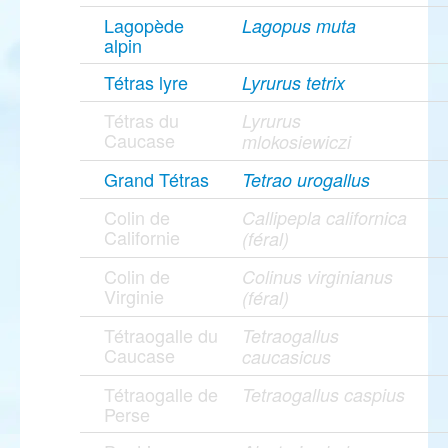
Lagopède
Lagopus muta
alpin
Tétras lyre
Lyrurus tetrix
Tétras du
Lyrurus
Caucase
mlokosiewiczi
Grand Tétras
Tetrao urogallus
Colin de
Callipepla californica
Californie
(féral)
Colin de
Colinus virginianus
Virginie
(féral)
Tétraogalle du
Tetraogallus
Caucase
caucasicus
Tétraogalle de
Tetraogallus caspius
Perse