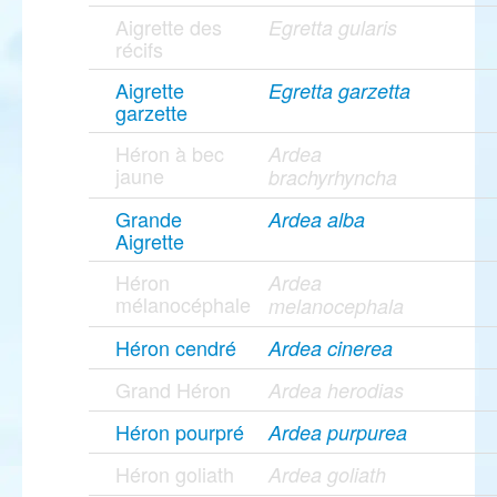
Aigrette des
Egretta gularis
récifs
Aigrette
Egretta garzetta
garzette
Héron à bec
Ardea
jaune
brachyrhyncha
Grande
Ardea alba
Aigrette
Héron
Ardea
mélanocéphale
melanocephala
Héron cendré
Ardea cinerea
Grand Héron
Ardea herodias
Héron pourpré
Ardea purpurea
Héron goliath
Ardea goliath