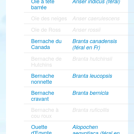
Oie à tête
Anser indicus (féral)
barrée
Oie des neiges
Anser caerulescens
Oie de Ross
Anser rossii
Bernache du
Branta canadensis
Canada
(féral en Fr)
Bernache de
Branta hutchinsii
Hutchins
Bernache
Branta leucopsis
nonnette
Bernache
Branta bernicla
cravant
Bernache à
Branta ruficollis
cou roux
Ouette
Alopochen
d'Egypte
aegyptiaca (féral en