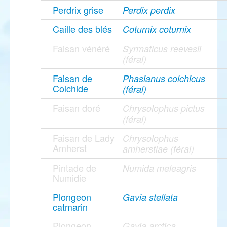
Perdrix grise
Perdix perdix
Caille des blés
Coturnix coturnix
Faisan vénéré
Syrmaticus reevesii
(féral)
Faisan de
Phasianus colchicus
Colchide
(féral)
Faisan doré
Chrysolophus pictus
(féral)
Faisan de Lady
Chrysolophus
Amherst
amherstiae (féral)
Pintade de
Numida meleagris
Numidie
Plongeon
Gavia stellata
catmarin
Plongeon
Gavia arctica