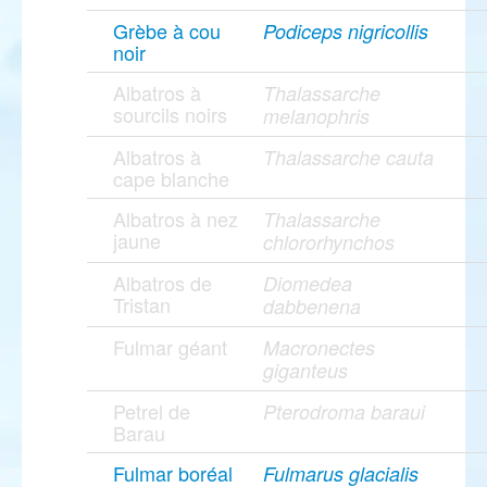
Grèbe à cou
Podiceps nigricollis
noir
Albatros à
Thalassarche
sourcils noirs
melanophris
Albatros à
Thalassarche cauta
cape blanche
Albatros à nez
Thalassarche
jaune
chlororhynchos
Albatros de
Diomedea
Tristan
dabbenena
Fulmar géant
Macronectes
giganteus
Petrel de
Pterodroma baraui
Barau
Fulmar boréal
Fulmarus glacialis