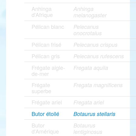
Anhinga
Anhinga
d'Afrique
melanogaster
Pélican blanc
Pelecanus
onocrotalus
Pélican frisé
Pelecanus crispus
Pélican gris
Pelecanus rufescens
Frégate aigle-
Fregata aquila
de-mer
Frégate
Fregata magnificens
superbe
Frégate ariel
Fregata ariel
Butor étoilé
Botaurus stellaris
Butor
Botaurus
d'Amérique
lentiginosus