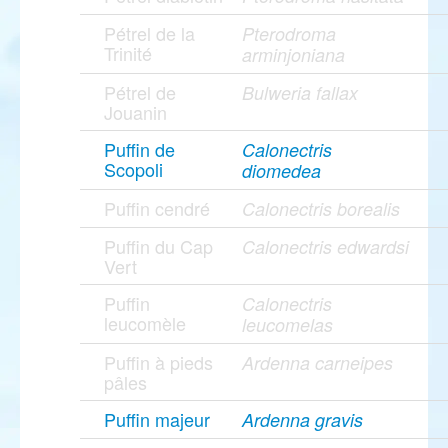
Pétrel de la
Pterodroma
Trinité
arminjoniana
Pétrel de
Bulweria fallax
Jouanin
Puffin de
Calonectris
Scopoli
diomedea
Puffin cendré
Calonectris borealis
Puffin du Cap
Calonectris edwardsi
Vert
Puffin
Calonectris
leucomèle
leucomelas
Puffin à pieds
Ardenna carneipes
pâles
Puffin majeur
Ardenna gravis