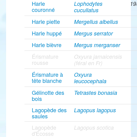
Harle
Lophodytes
19
couronné
cucullatus
Harle piette
Mergellus albellus
Harle huppé
Mergus serrator
Harle bièvre
Mergus merganser
Érismature
Oxyura jamaicensis
rousse
(féral en Fr)
Érismature à
Oxyura
tête blanche
leucocephala
Gélinotte des
Tetrastes bonasia
bois
Lagopède des
Lagopus lagopus
saules
Lagopède
Lagopus scotica
d'Écosse