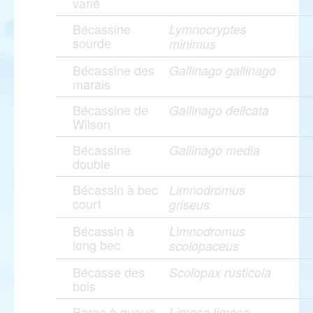
varié
Bécassine
Lymnocryptes
sourde
minimus
Bécassine des
Gallinago gallinago
marais
Bécassine de
Gallinago delicata
Wilson
Bécassine
Gallinago media
double
Bécassin à bec
Limnodromus
court
griseus
Bécassin à
Limnodromus
long bec
scolopaceus
Bécasse des
Scolopax rusticola
bois
Barge à queue
Limosa limosa