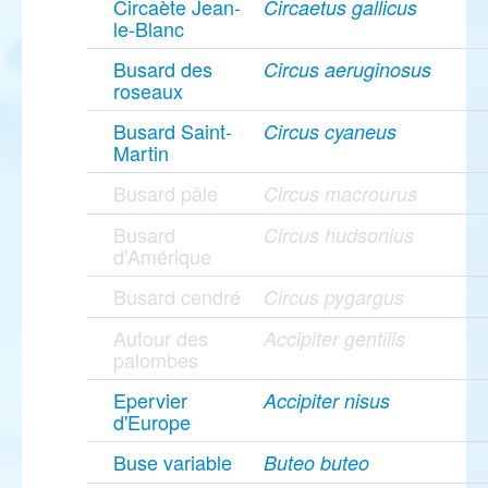
Circaète Jean-
Circaetus gallicus
le-Blanc
Busard des
Circus aeruginosus
roseaux
Busard Saint-
Circus cyaneus
Martin
Busard pâle
Circus macrourus
Busard
Circus hudsonius
d'Amérique
Busard cendré
Circus pygargus
Autour des
Accipiter gentilis
palombes
Epervier
Accipiter nisus
d'Europe
Buse variable
Buteo buteo