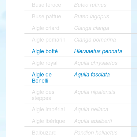
Buse féroce
Buteo rufinus
Buse pattue
Buteo lagopus
Aigle criard
Clanga clanga
Aigle pomarin
Clanga pomarina
Aigle botté
Hieraaetus pennata
Aigle royal
Aquila chrysaetos
Aigle de
Aquila fasciata
Bonelli
Aigle des
Aquila nipalensis
steppes
Aigle impérial
Aquila heliaca
Aigle ibérique
Aquila adalberti
Balbuzard
Pandion haliaetus