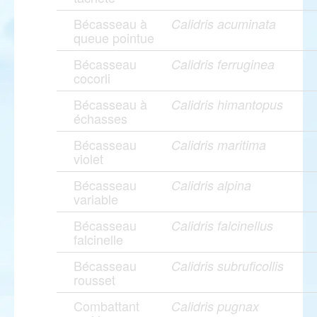
Bécasseau à
Calidris acuminata
queue pointue
Bécasseau
Calidris ferruginea
cocorli
Bécasseau à
Calidris himantopus
échasses
Bécasseau
Calidris maritima
violet
Bécasseau
Calidris alpina
variable
Bécasseau
Calidris falcinellus
falcinelle
Bécasseau
Calidris subruficollis
rousset
Combattant
Calidris pugnax