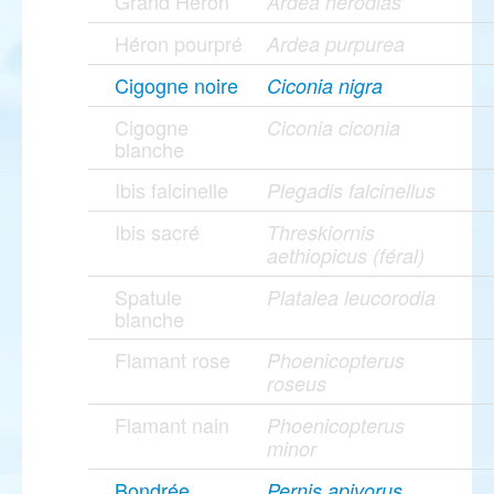
Grand Héron
Ardea herodias
Héron pourpré
Ardea purpurea
Cigogne noire
Ciconia nigra
Cigogne
Ciconia ciconia
blanche
Ibis falcinelle
Plegadis falcinellus
Ibis sacré
Threskiornis
aethiopicus (féral)
Spatule
Platalea leucorodia
blanche
Flamant rose
Phoenicopterus
roseus
Flamant nain
Phoenicopterus
minor
Bondrée
Pernis apivorus