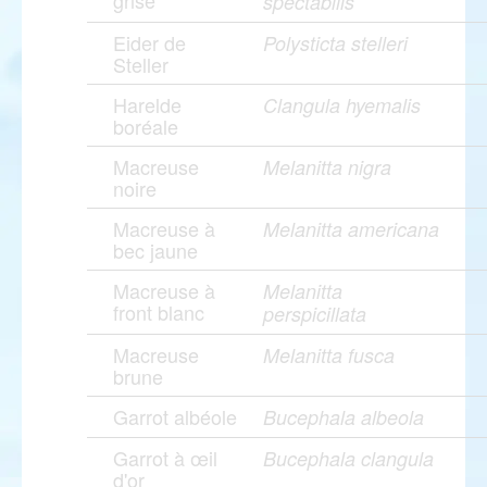
grise
spectabilis
Eider de
Polysticta stelleri
Steller
Harelde
Clangula hyemalis
boréale
Macreuse
Melanitta nigra
noire
Macreuse à
Melanitta americana
bec jaune
Macreuse à
Melanitta
front blanc
perspicillata
Macreuse
Melanitta fusca
brune
Garrot albéole
Bucephala albeola
Garrot à œil
Bucephala clangula
d'or