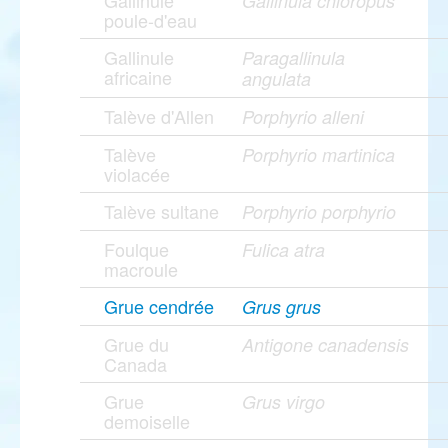
Gallinule
Gallinula chloropus
poule-d'eau
Gallinule
Paragallinula
africaine
angulata
Talève d'Allen
Porphyrio alleni
Talève
Porphyrio martinica
violacée
Talève sultane
Porphyrio porphyrio
Foulque
Fulica atra
macroule
Grue cendrée
Grus grus
Grue du
Antigone canadensis
Canada
Grue
Grus virgo
demoiselle