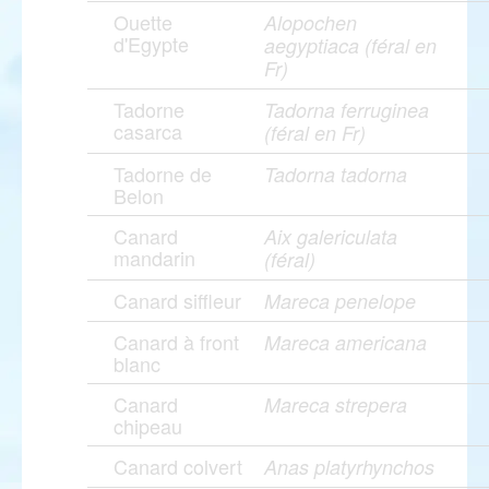
Ouette
Alopochen
d'Egypte
aegyptiaca (féral en
Fr)
Tadorne
Tadorna ferruginea
casarca
(féral en Fr)
Tadorne de
Tadorna tadorna
Belon
Canard
Aix galericulata
mandarin
(féral)
Canard siffleur
Mareca penelope
Canard à front
Mareca americana
blanc
Canard
Mareca strepera
chipeau
Canard colvert
Anas platyrhynchos