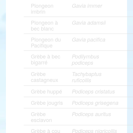
Plongeon
Gavia immer
imbrin
Plongeon à
Gavia adamsii
bec blanc
Plongeon du
Gavia pacifica
Pacifique
Grèbe à bec
Podilymbus
bigarré
podiceps
Grèbe
Tachybaptus
castagneux
ruficollis
Grèbe huppé
Podiceps cristatus
Grèbe jougris
Podiceps grisegena
Grèbe
Podiceps auritus
esclavon
Grèbe à cou
Podiceps nigricollis