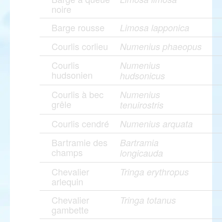
noire
Barge rousse
Limosa lapponica
Courlis corlieu
Numenius phaeopus
Courlis
Numenius
hudsonien
hudsonicus
Courlis à bec
Numenius
grêle
tenuirostris
Courlis cendré
Numenius arquata
Bartramie des
Bartramia
champs
longicauda
Chevalier
Tringa erythropus
arlequin
Chevalier
Tringa totanus
gambette