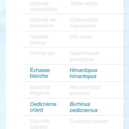
Outarde
Tetrax tetrax
canepetière
Outarde de
Chlamydotis
Macqueen
macqueenii
Outarde
Otis tarda
barbue
Huîtrier pie
Haematopus
ostralegus
Échasse
Himantopus
blanche
himantopus
Avocette
Recurvirostra
élégante
avosetta
Oedicnème
Burhinus
criard
oedicnemus
Courvite
Cursorius cursor
isabelle