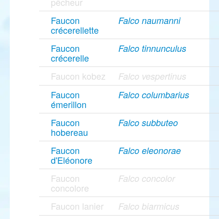
pêcheur
Faucon
Falco naumanni
crécerellette
Faucon
Falco tinnunculus
crécerelle
Faucon kobez
Falco vespertinus
Faucon
Falco columbarius
émerillon
Faucon
Falco subbuteo
hobereau
Faucon
Falco eleonorae
d'Eléonore
Faucon
Falco concolor
concolore
Faucon lanier
Falco biarmicus