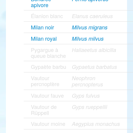
apivore
Élanion blanc
Elanus caeruleus
Milan noir
Milvus migrans
Milan royal
Milvus milvus
Pygargue à
Haliaeetus albicilla
queue blanche
Gypaète barbu
Gypaetus barbatus
Vautour
Neophron
percnoptère
percnopterus
Vautour fauve
Gyps fulvus
Vautour de
Gyps rueppellii
Rüppell
Vautour moine
Aegypius monachus