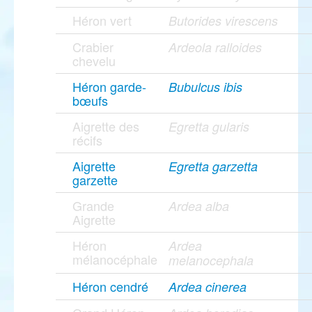
Héron vert
Butorides virescens
Crabier
Ardeola ralloides
chevelu
Héron garde-
Bubulcus ibis
bœufs
Aigrette des
Egretta gularis
récifs
Aigrette
Egretta garzetta
garzette
Grande
Ardea alba
Aigrette
Héron
Ardea
mélanocéphale
melanocephala
Héron cendré
Ardea cinerea