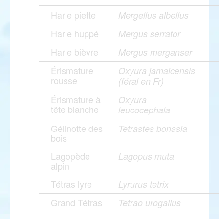
Harle piette
Mergellus albellus
Harle huppé
Mergus serrator
Harle bièvre
Mergus merganser
Érismature
Oxyura jamaicensis
rousse
(féral en Fr)
Érismature à
Oxyura
tête blanche
leucocephala
Gélinotte des
Tetrastes bonasia
bois
Lagopède
Lagopus muta
alpin
Tétras lyre
Lyrurus tetrix
Grand Tétras
Tetrao urogallus