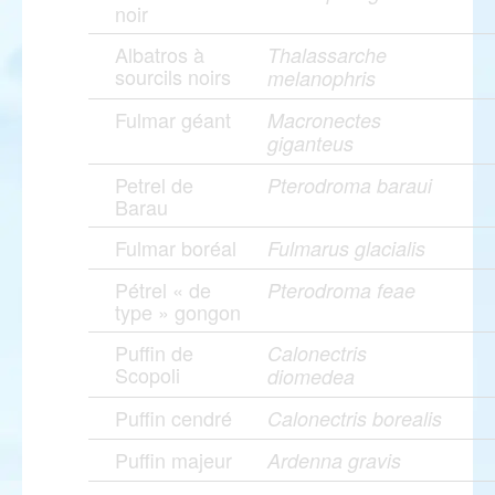
noir
Albatros à
Thalassarche
sourcils noirs
melanophris
Fulmar géant
Macronectes
giganteus
Petrel de
Pterodroma baraui
Barau
Fulmar boréal
Fulmarus glacialis
Pétrel « de
Pterodroma feae
type » gongon
Puffin de
Calonectris
Scopoli
diomedea
Puffin cendré
Calonectris borealis
Puffin majeur
Ardenna gravis