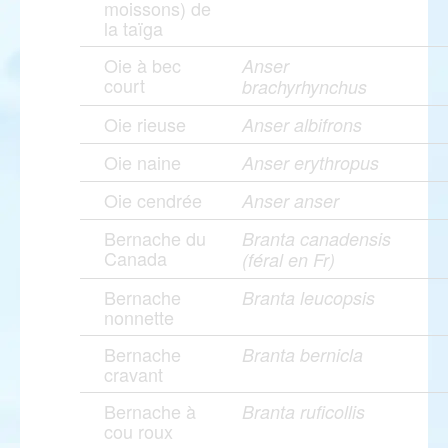
moissons) de
la taïga
Oie à bec
Anser
court
brachyrhynchus
Oie rieuse
Anser albifrons
Oie naine
Anser erythropus
Oie cendrée
Anser anser
Bernache du
Branta canadensis
Canada
(féral en Fr)
Bernache
Branta leucopsis
nonnette
Bernache
Branta bernicla
cravant
Bernache à
Branta ruficollis
cou roux