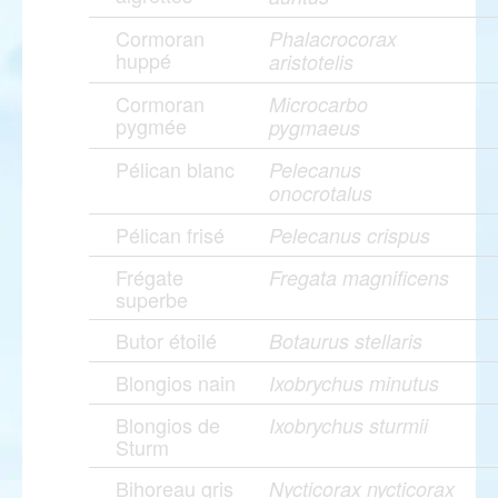
Cormoran
Phalacrocorax
huppé
aristotelis
Cormoran
Microcarbo
pygmée
pygmaeus
Pélican blanc
Pelecanus
onocrotalus
Pélican frisé
Pelecanus crispus
Frégate
Fregata magnificens
superbe
Butor étoilé
Botaurus stellaris
Blongios nain
Ixobrychus minutus
Blongios de
Ixobrychus sturmii
Sturm
Bihoreau gris
Nycticorax nycticorax