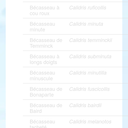
Bécasseau à
Calidris ruficollis
cou roux
Bécasseau
Calidris minuta
minute
Bécasseau de
Calidris temminckii
Temminck
Bécasseau à
Calidris subminuta
longs doigts
Bécasseau
Calidris minutilla
minuscule
Bécasseau de
Calidris fuscicollis
Bonaparte
Bécasseau de
Calidris bairdii
Baird
Bécasseau
Calidris melanotos
tacheté