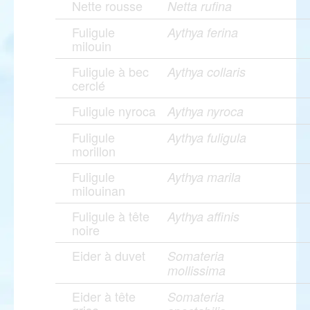
Nette rousse
Netta rufina
Fuligule
Aythya ferina
milouin
Fuligule à bec
Aythya collaris
cerclé
Fuligule nyroca
Aythya nyroca
Fuligule
Aythya fuligula
morillon
Fuligule
Aythya marila
milouinan
Fuligule à tête
Aythya affinis
noire
Eider à duvet
Somateria
mollissima
Eider à tête
Somateria