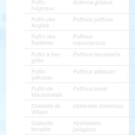
Puffin
Ardenna griseus
fuligineux
Puffin des
Puffinus puffinus
Anglais
Puffin des
Puffinus
Baléares
mauretanicus
Puffin à bec
Puffinus tenuirostris
grêle
Puffin
Puffinus yelkouan
yelkouan
Puffin de
Puffinus baroli
Macaronésie
Océanite de
Oceanites oceanicus
Wilson
Océanite
Hydrobates
tempête
pelagicus