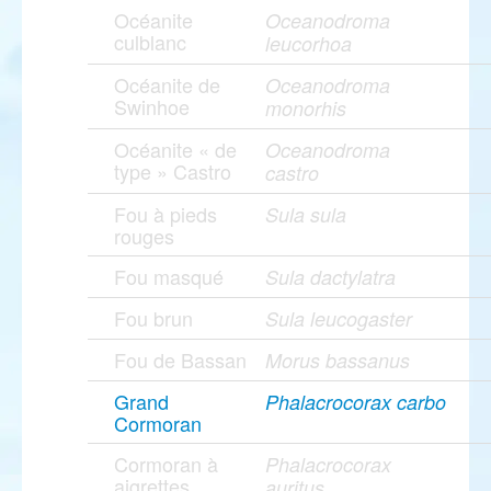
Océanite
Oceanodroma
culblanc
leucorhoa
Océanite de
Oceanodroma
Swinhoe
monorhis
Océanite « de
Oceanodroma
type » Castro
castro
Fou à pieds
Sula sula
rouges
Fou masqué
Sula dactylatra
Fou brun
Sula leucogaster
Fou de Bassan
Morus bassanus
Grand
Phalacrocorax carbo
Cormoran
Cormoran à
Phalacrocorax
aigrettes
auritus