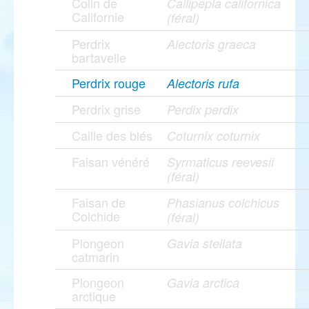
Colin de
Callipepla californica
Californie
(féral)
Perdrix
Alectoris graeca
bartavelle
Perdrix rouge
Alectoris rufa
Perdrix grise
Perdix perdix
Caille des blés
Coturnix coturnix
Faisan vénéré
Syrmaticus reevesii
(féral)
Faisan de
Phasianus colchicus
Colchide
(féral)
Plongeon
Gavia stellata
catmarin
Plongeon
Gavia arctica
arctique