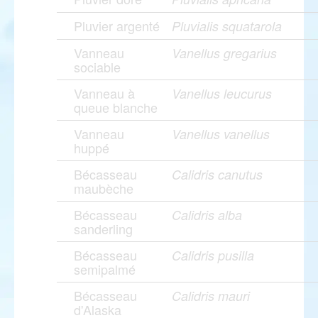
Pluvier argenté
Pluvialis squatarola
Vanneau
Vanellus gregarius
sociable
Vanneau à
Vanellus leucurus
queue blanche
Vanneau
Vanellus vanellus
huppé
Bécasseau
Calidris canutus
maubèche
Bécasseau
Calidris alba
sanderling
Bécasseau
Calidris pusilla
semipalmé
Bécasseau
Calidris mauri
d'Alaska