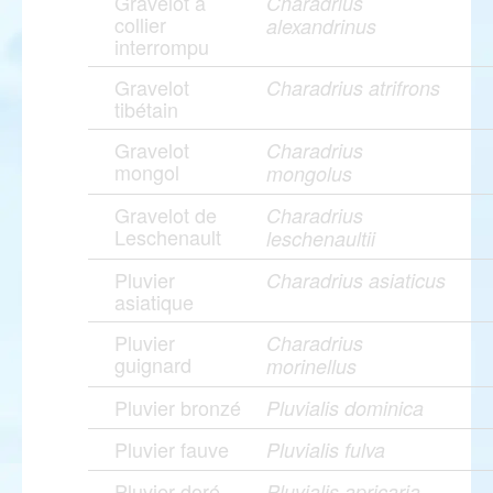
Gravelot à
Charadrius
collier
alexandrinus
interrompu
Gravelot
Charadrius atrifrons
tibétain
Gravelot
Charadrius
mongol
mongolus
Gravelot de
Charadrius
Leschenault
leschenaultii
Pluvier
Charadrius asiaticus
asiatique
Pluvier
Charadrius
guignard
morinellus
Pluvier bronzé
Pluvialis dominica
Pluvier fauve
Pluvialis fulva
Pluvier doré
Pluvialis apricaria