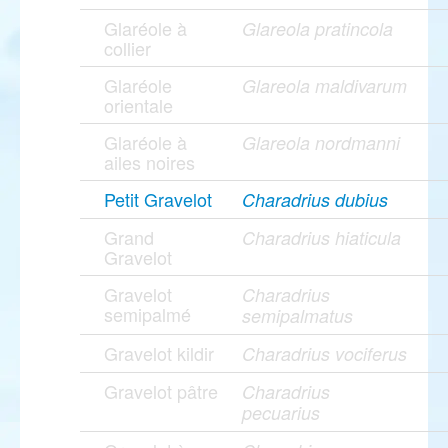
Glaréole à
Glareola pratincola
collier
Glaréole
Glareola maldivarum
orientale
Glaréole à
Glareola nordmanni
ailes noires
Petit Gravelot
Charadrius dubius
Grand
Charadrius hiaticula
Gravelot
Gravelot
Charadrius
semipalmé
semipalmatus
Gravelot kildir
Charadrius vociferus
Gravelot pâtre
Charadrius
pecuarius