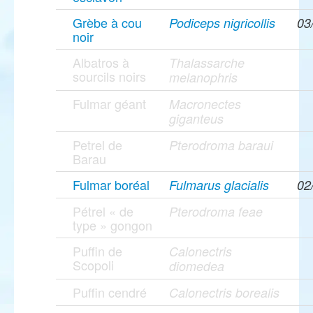
Grèbe à cou
Podiceps nigricollis
03
noir
Albatros à
Thalassarche
sourcils noirs
melanophris
Fulmar géant
Macronectes
giganteus
Petrel de
Pterodroma baraui
Barau
Fulmar boréal
Fulmarus glacialis
02
Pétrel « de
Pterodroma feae
type » gongon
Puffin de
Calonectris
Scopoli
diomedea
Puffin cendré
Calonectris borealis