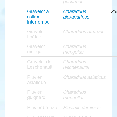
pecuarius
Gravelot à
Charadrius
23
collier
alexandrinus
interrompu
Gravelot
Charadrius atrifrons
tibétain
Gravelot
Charadrius
mongol
mongolus
Gravelot de
Charadrius
Leschenault
leschenaultii
Pluvier
Charadrius asiaticus
asiatique
Pluvier
Charadrius
guignard
morinellus
Pluvier bronzé
Pluvialis dominica