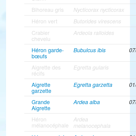
Bihoreau gris
Nycticorax nycticorax
Héron vert
Butorides virescens
Crabier
Ardeola ralloides
chevelu
Héron garde-
Bubulcus ibis
07
bœufs
Aigrette des
Egretta gularis
récifs
Aigrette
Egretta garzetta
01
garzette
Grande
Ardea alba
07
Aigrette
Héron
Ardea
mélanocéphale
melanocephala