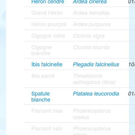
Héron cendré
Ardea cinerea
01
Grand Héron
Ardea herodias
Héron pourpré
Ardea purpurea
Cigogne noire
Ciconia nigra
Cigogne
Ciconia ciconia
blanche
Ibis falcinelle
Plegadis falcinellus
10
Ibis sacré
Threskiornis
aethiopicus (féral)
Spatule
Platalea leucorodia
01
blanche
Flamant rose
Phoenicopterus
roseus
Flamant nain
Phoenicopterus
minor