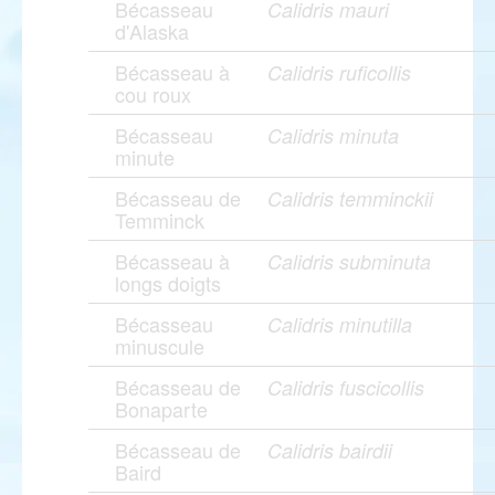
Bécasseau
Calidris mauri
d'Alaska
Bécasseau à
Calidris ruficollis
cou roux
Bécasseau
Calidris minuta
minute
Bécasseau de
Calidris temminckii
Temminck
Bécasseau à
Calidris subminuta
longs doigts
Bécasseau
Calidris minutilla
minuscule
Bécasseau de
Calidris fuscicollis
Bonaparte
Bécasseau de
Calidris bairdii
Baird