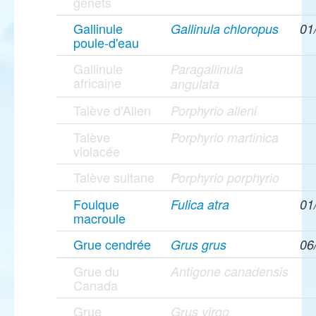
genêts
Gallinule
Gallinula chloropus
01
poule-d'eau
Gallinule
Paragallinula
africaine
angulata
Talève d'Allen
Porphyrio alleni
Talève
Porphyrio martinica
violacée
Talève sultane
Porphyrio porphyrio
Foulque
Fulica atra
01
macroule
Grue cendrée
Grus grus
06
Grue du
Antigone canadensis
Canada
Grue
Grus virgo