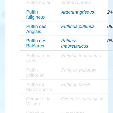
Puffin majeur
Ardenna gravis
Puffin
Ardenna griseus
24
fuligineux
Puffin des
Puffinus puffinus
08
Anglais
Puffin des
Puffinus
08
Baléares
mauretanicus
Puffin à bec
Puffinus tenuirostris
grêle
Puffin
Puffinus yelkouan
yelkouan
Puffin de
Puffinus baroli
Macaronésie
Océanite de
Oceanites oceanicus
Wilson
Océanite
Hydrobates