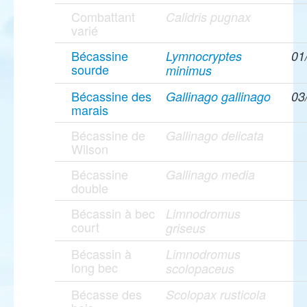
Combattant
Calidris pugnax
varié
Bécassine
Lymnocryptes
01
sourde
minimus
Bécassine des
Gallinago gallinago
03
marais
Bécassine de
Gallinago delicata
Wilson
Bécassine
Gallinago media
double
Bécassin à bec
Limnodromus
court
griseus
Bécassin à
Limnodromus
long bec
scolopaceus
Bécasse des
Scolopax rusticola