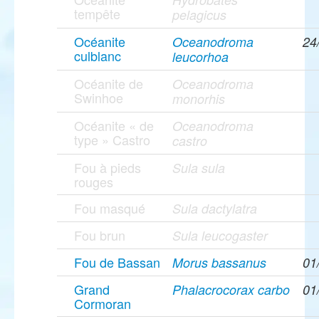
tempête
pelagicus
Océanite
Oceanodroma
24
culblanc
leucorhoa
Océanite de
Oceanodroma
Swinhoe
monorhis
Océanite « de
Oceanodroma
type » Castro
castro
Fou à pieds
Sula sula
rouges
Fou masqué
Sula dactylatra
Fou brun
Sula leucogaster
Fou de Bassan
Morus bassanus
01
Grand
Phalacrocorax carbo
01
Cormoran