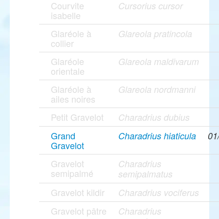
Courvite
Cursorius cursor
isabelle
Glaréole à
Glareola pratincola
collier
Glaréole
Glareola maldivarum
orientale
Glaréole à
Glareola nordmanni
ailes noires
Petit Gravelot
Charadrius dubius
Grand
Charadrius hiaticula
01
Gravelot
Gravelot
Charadrius
semipalmé
semipalmatus
Gravelot kildir
Charadrius vociferus
Gravelot pâtre
Charadrius