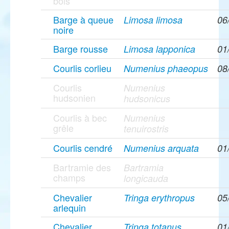
bois
Barge à queue
Limosa limosa
06
noire
Barge rousse
Limosa lapponica
01
Courlis corlieu
Numenius phaeopus
08
Courlis
Numenius
hudsonien
hudsonicus
Courlis à bec
Numenius
grêle
tenuirostris
Courlis cendré
Numenius arquata
01
Bartramie des
Bartramia
champs
longicauda
Chevalier
Tringa erythropus
05
arlequin
Chevalier
Tringa totanus
01