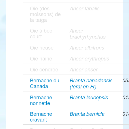
Oie (des
Anser fabalis
moissons) de
la taïga
Oie à bec
Anser
court
brachyrhynchus
Oie rieuse
Anser albifrons
Oie naine
Anser erythropus
Oie cendrée
Anser anser
Bernache du
Branta canadensis
05
Canada
(féral en Fr)
Bernache
Branta leucopsis
01
nonnette
Bernache
Branta bernicla
01
cravant