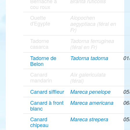
Bernache à
Branta ruficollis
cou roux
Ouette
Alopochen
d'Egypte
aegyptiaca (féral en
Fr)
Tadorne
Tadorna ferruginea
casarca
(féral en Fr)
Tadorne de
Tadorna tadorna
01
Belon
Canard
Aix galericulata
mandarin
(féral)
Canard siffleur
Mareca penelope
05
Canard à front
Mareca americana
06
blanc
Canard
Mareca strepera
05
chipeau