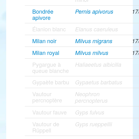
Bondrée
Pernis apivorus
17
apivore
Élanion blanc
Elanus caeruleus
Milan noir
Milvus migrans
17
Milan royal
Milvus milvus
17
Pygargue à
Haliaeetus albicilla
queue blanche
Gypaète barbu
Gypaetus barbatus
Vautour
Neophron
percnoptère
percnopterus
Vautour fauve
Gyps fulvus
Vautour de
Gyps rueppellii
Rüppell