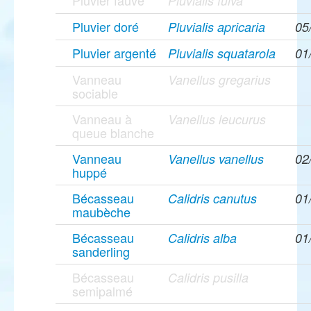
Pluvier fauve
Pluvialis fulva
Pluvier doré
Pluvialis apricaria
05
Pluvier argenté
Pluvialis squatarola
01
Vanneau
Vanellus gregarius
sociable
Vanneau à
Vanellus leucurus
queue blanche
Vanneau
Vanellus vanellus
02
huppé
Bécasseau
Calidris canutus
01
maubèche
Bécasseau
Calidris alba
01
sanderling
Bécasseau
Calidris pusilla
semipalmé