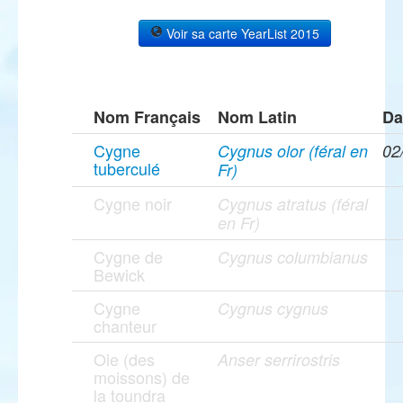
Voir sa carte YearList 2015
Nom Français
Nom Latin
Da
Cygne
Cygnus olor (féral en
02
tuberculé
Fr)
Cygne noir
Cygnus atratus (féral
en Fr)
Cygne de
Cygnus columbianus
Bewick
Cygne
Cygnus cygnus
chanteur
Oie (des
Anser serrirostris
moissons) de
la toundra