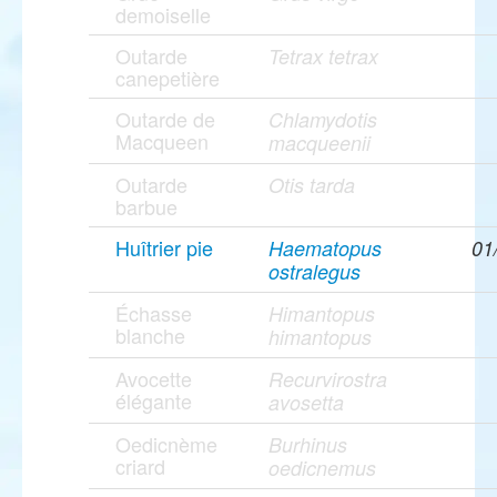
demoiselle
Outarde
Tetrax tetrax
canepetière
Outarde de
Chlamydotis
Macqueen
macqueenii
Outarde
Otis tarda
barbue
Huîtrier pie
Haematopus
01
ostralegus
Échasse
Himantopus
blanche
himantopus
Avocette
Recurvirostra
élégante
avosetta
Oedicnème
Burhinus
criard
oedicnemus