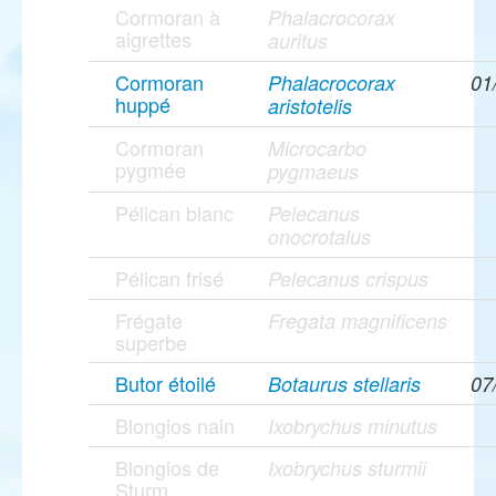
Cormoran à
Phalacrocorax
aigrettes
auritus
Cormoran
Phalacrocorax
01
huppé
aristotelis
Cormoran
Microcarbo
pygmée
pygmaeus
Pélican blanc
Pelecanus
onocrotalus
Pélican frisé
Pelecanus crispus
Frégate
Fregata magnificens
superbe
Butor étoilé
Botaurus stellaris
07
Blongios nain
Ixobrychus minutus
Blongios de
Ixobrychus sturmii
Sturm