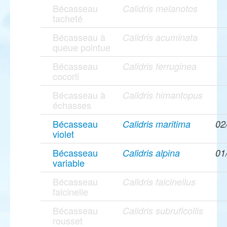
Bécasseau
Calidris melanotos
tacheté
Bécasseau à
Calidris acuminata
queue pointue
Bécasseau
Calidris ferruginea
cocorli
Bécasseau à
Calidris himantopus
échasses
Bécasseau
Calidris maritima
02
violet
Bécasseau
Calidris alpina
01
variable
Bécasseau
Calidris falcinellus
falcinelle
Bécasseau
Calidris subruficollis
rousset