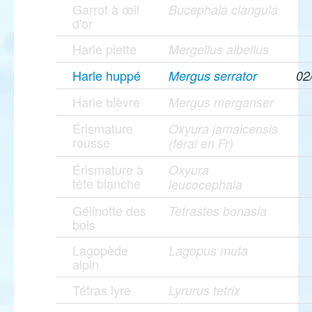
Garrot à œil
Bucephala clangula
d'or
Harle piette
Mergellus albellus
Harle huppé
Mergus serrator
02
Harle bièvre
Mergus merganser
Érismature
Oxyura jamaicensis
rousse
(féral en Fr)
Érismature à
Oxyura
tête blanche
leucocephala
Gélinotte des
Tetrastes bonasia
bois
Lagopède
Lagopus muta
alpin
Tétras lyre
Lyrurus tetrix