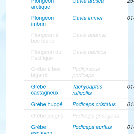
Plongeon
Gavia arctica
25
arctique
Plongeon
Gavia immer
01
imbrin
Plongeon à
Gavia adamsii
bec blanc
Plongeon du
Gavia pacifica
Pacifique
Grèbe à bec
Podilymbus
bigarré
podiceps
Grèbe
Tachybaptus
01
castagneux
ruficollis
Grèbe huppé
Podiceps cristatus
01
Grèbe jougris
Podiceps grisegena
Grèbe
Podiceps auritus
01
esclavon