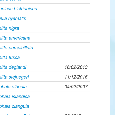
ionicus histrionicus
ula hyemalis
itta nigra
itta americana
itta perspicillata
itta fusca
itta deglandi
16/02/2013
itta stejnegeri
11/12/2016
hala albeola
04/02/2007
hala islandica
hala clangula