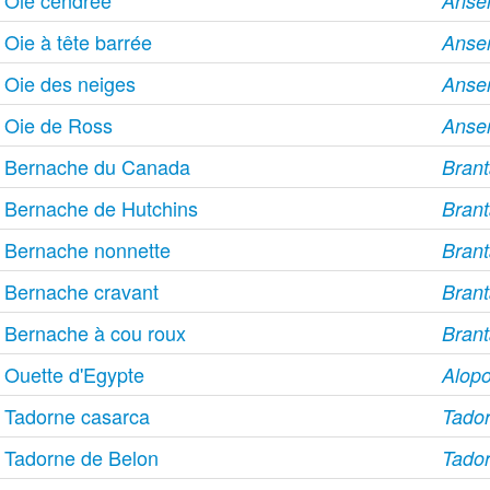
Oie cendrée
Anse
Oie à tête barrée
Anser
Oie des neiges
Anse
Oie de Ross
Anser
Bernache du Canada
Brant
Bernache de Hutchins
Brant
Bernache nonnette
Brant
Bernache cravant
Brant
Bernache à cou roux
Branta
Ouette d'Egypte
Alopo
Tadorne casarca
Tador
Tadorne de Belon
Tado