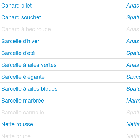
Canard pilet
Anas
Canard souchet
Spatu
Canard à bec rouge
Anas 
Sarcelle d'hiver
Anas
Sarcelle d'été
Spat
Sarcelle à ailes vertes
Anas 
Sarcelle élégante
Sibir
Sarcelle à ailes bleues
Spatu
Sarcelle marbrée
Marma
Sarcelle cannelle
Spatu
Nette rousse
Netta
Nette brune
Netta