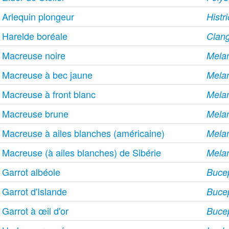
Arlequin plongeur
Histr
Harelde boréale
Clang
Macreuse noire
Melan
Macreuse à bec jaune
Melan
Macreuse à front blanc
Melan
Macreuse brune
Melan
Macreuse à ailes blanches (américaine)
Melan
Macreuse (à ailes blanches) de Sibérie
Melan
Garrot albéole
Bucep
Garrot d'Islande
Bucep
Garrot à œil d'or
Bucep