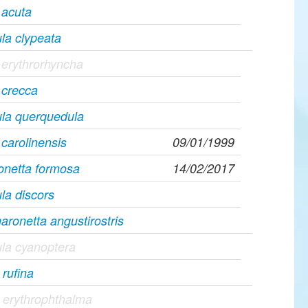
 acuta
la clypeata
erythrorhyncha
 crecca
ula querquedula
carolinensis
09/01/1999
ionetta formosa
14/02/2017
la discors
ronetta angustirostris
la cyanoptera
 rufina
 erythrophthalma