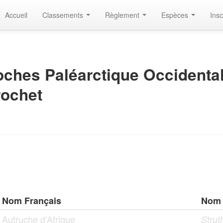
Accueil
Classements
Règlement
Espèces
Insc
ches Paléarctique Occidental
rochet
Nom Français
Nom 
Autruche d'Afrique
Strut