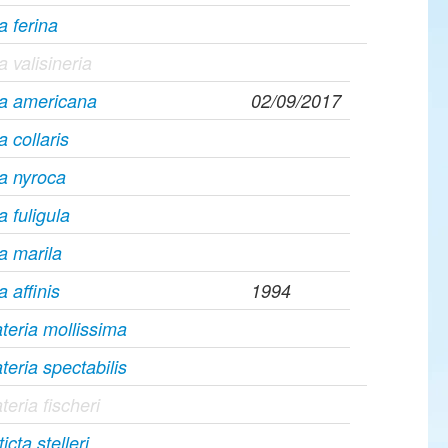
a ferina
a valisineria
ya americana
02/09/2017
a collaris
a nyroca
a fuligula
a marila
a affinis
1994
eria mollissima
eria spectabilis
eria fischeri
icta stelleri