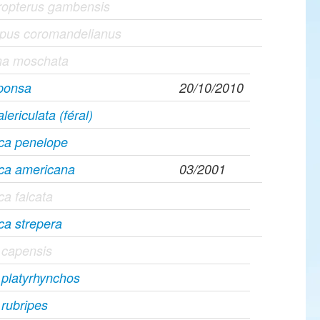
ropterus gambensis
apus coromandelianus
ina moschata
sponsa
20/10/2010
lericulata (féral)
ca penelope
ca americana
03/2001
a falcata
ca strepera
 capensis
platyrhynchos
rubripes