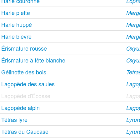
Harle couronné
Lopho
Harle piette
Merge
Harle huppé
Mergu
Harle bièvre
Merg
Érismature rousse
Oxyur
Érismature à tête blanche
Oxyu
Gélinotte des bois
Tetra
Lagopède des saules
Lago
Lagopède d'Écosse
Lagop
Lagopède alpin
Lago
Tétras lyre
Lyrur
Tétras du Caucase
Lyrur