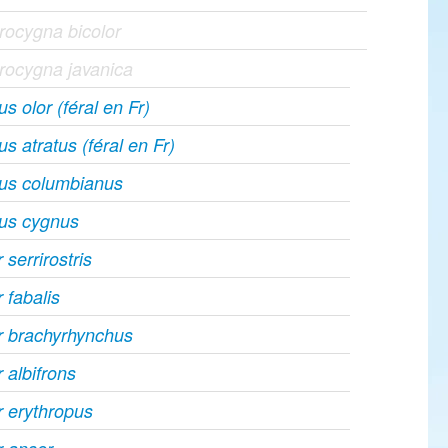
ocygna bicolor
rocygna javanica
s olor (féral en Fr)
s atratus (féral en Fr)
us columbianus
us cygnus
 serrirostris
 fabalis
r brachyrhynchus
 albifrons
 erythropus