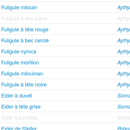
Fuligule milouin
Aythy
Fuligule à dos blanc
Aythy
Fuligule à tête rouge
Ayth
Fuligule à bec cerclé
Aythy
Fuligule nyroca
Aythy
Fuligule morillon
Aythy
Fuligule milouinan
Aythy
Fuligule à tête noire
Aythy
Eider à duvet
Somat
Eider à tête grise
Somat
Eider à lunettes
Somat
Eider de Steller
Polyst