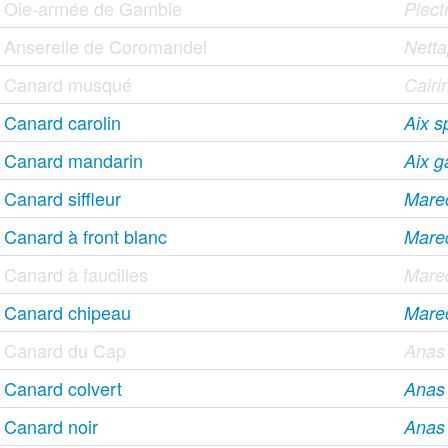
Oie-armée de Gambie
Plect
Anserelle de Coromandel
Nett
Canard musqué
Cair
Canard carolin
Aix 
Canard mandarin
Aix ga
Canard siffleur
Mare
Canard à front blanc
Mare
Canard à faucilles
Marec
Canard chipeau
Mare
Canard du Cap
Anas
Canard colvert
Anas 
Canard noir
Anas 