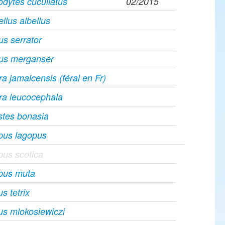
dytes cucullatus
02/2015
llus albellus
s serrator
us merganser
a jamaicensis (féral en Fr)
ra leucocephala
stes bonasia
pus lagopus
us scotica
pus muta
us tetrix
us mlokosiewiczi