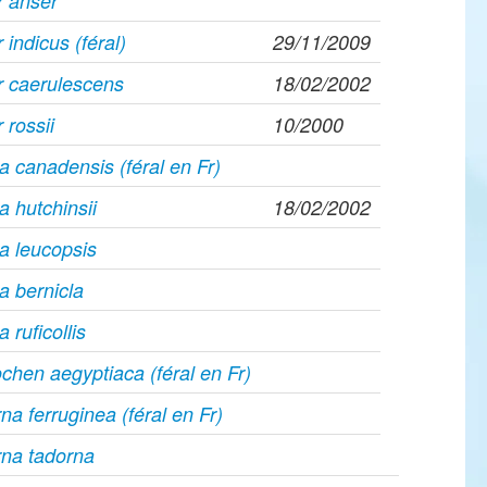
r anser
 indicus (féral)
29/11/2009
r caerulescens
18/02/2002
 rossii
10/2000
a canadensis (féral en Fr)
a hutchinsii
18/02/2002
a leucopsis
a bernicla
 ruficollis
chen aegyptiaca (féral en Fr)
na ferruginea (féral en Fr)
rna tadorna