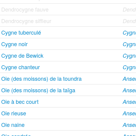
Dendrocygne fauve
Dendr
Dendrocygne siffleur
Dend
Cygne tuberculé
Cygnu
Cygne noir
Cygnu
Cygne de Bewick
Cygn
Cygne chanteur
Cygn
Oie (des moissons) de la toundra
Anser
Oie (des moissons) de la taïga
Anser
Oie à bec court
Anse
Oie rieuse
Anser
Oie naine
Anser