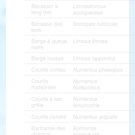
Bécassin à
Limnodromus
long bec
scolopaceus
Bécasse des
Scolopax rusticola
bois
Barge à queue
Limosa limosa
noire
Barge rousse
Limosa lapponica
Courlis corlieu
Numenius phaeopus
Courlis
Numenius
hudsonien
hudsonicus
Courlis à bec
Numenius
grêle
tenuirostris
Courlis cendré
Numenius arquata
Bartramie des
Bartramia
champs
longicauda