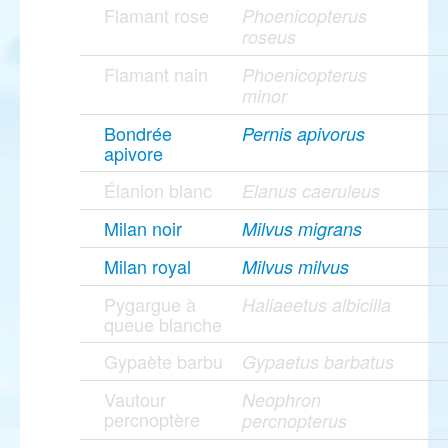
Flamant rose
Phoenicopterus
roseus
Flamant nain
Phoenicopterus
minor
Bondrée
Pernis apivorus
apivore
Élanion blanc
Elanus caeruleus
Milan noir
Milvus migrans
Milan royal
Milvus milvus
Pygargue à
Haliaeetus albicilla
queue blanche
Gypaète barbu
Gypaetus barbatus
Vautour
Neophron
percnoptère
percnopterus