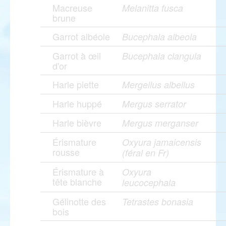
Macreuse
Melanitta fusca
brune
Garrot albéole
Bucephala albeola
Garrot à œil
Bucephala clangula
d'or
Harle piette
Mergellus albellus
Harle huppé
Mergus serrator
Harle bièvre
Mergus merganser
Érismature
Oxyura jamaicensis
rousse
(féral en Fr)
Érismature à
Oxyura
tête blanche
leucocephala
Gélinotte des
Tetrastes bonasia
bois