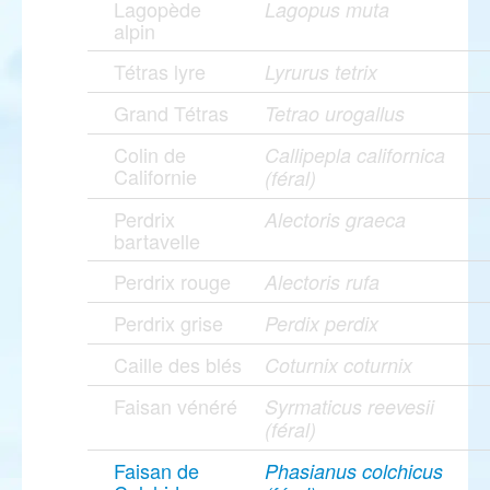
Lagopède
Lagopus muta
alpin
Tétras lyre
Lyrurus tetrix
Grand Tétras
Tetrao urogallus
Colin de
Callipepla californica
Californie
(féral)
Perdrix
Alectoris graeca
bartavelle
Perdrix rouge
Alectoris rufa
Perdrix grise
Perdix perdix
Caille des blés
Coturnix coturnix
Faisan vénéré
Syrmaticus reevesii
(féral)
Faisan de
Phasianus colchicus