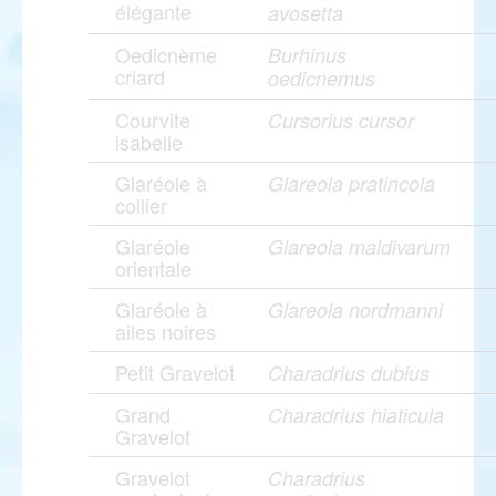
élégante
avosetta
Oedicnème
Burhinus
criard
oedicnemus
Courvite
Cursorius cursor
isabelle
Glaréole à
Glareola pratincola
collier
Glaréole
Glareola maldivarum
orientale
Glaréole à
Glareola nordmanni
ailes noires
Petit Gravelot
Charadrius dubius
Grand
Charadrius hiaticula
Gravelot
Gravelot
Charadrius