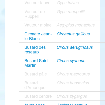
Vautour fauve
Gyps fulvus
Vautour de
Gyps rueppellii
Rüppell
Vautour moine
Aegypius monachus
Circaète Jean-
Circaetus gallicus
le-Blanc
Busard des
Circus aeruginosus
roseaux
Busard Saint-
Circus cyaneus
Martin
Busard pâle
Circus macrourus
Busard
Circus hudsonius
d'Amérique
Busard cendré
Circus pygargus
Autour des
Accipiter gentilis