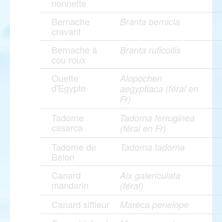
nonnette
Bernache
Branta bernicla
cravant
Bernache à
Branta ruficollis
cou roux
Ouette
Alopochen
d'Egypte
aegyptiaca (féral en
Fr)
Tadorne
Tadorna ferruginea
casarca
(féral en Fr)
Tadorne de
Tadorna tadorna
Belon
Canard
Aix galericulata
mandarin
(féral)
Canard siffleur
Mareca penelope