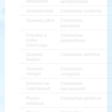
semipalmé
semipalmatus
Gravelot kildir
Charadrius vociferus
Gravelot pâtre
Charadrius
pecuarius
Gravelot à
Charadrius
collier
alexandrinus
interrompu
Gravelot
Charadrius atrifrons
tibétain
Gravelot
Charadrius
mongol
mongolus
Gravelot de
Charadrius
Leschenault
leschenaultii
Pluvier
Charadrius asiaticus
asiatique