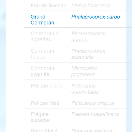
Fou de Bassan
Morus bassanus
Grand
Phalacrocorax carbo
Cormoran
Cormoran à
Phalacrocorax
aigrettes
auritus
Cormoran
Phalacrocorax
huppé
aristotelis
Cormoran
Microcarbo
pygmée
pygmaeus
Pélican blanc
Pelecanus
onocrotalus
Pélican frisé
Pelecanus crispus
Frégate
Fregata magnificens
superbe
Butor étoilé
Botaurus stellaris