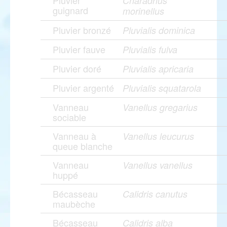
Pluvier
Charadrius
guignard
morinellus
Pluvier bronzé
Pluvialis dominica
Pluvier fauve
Pluvialis fulva
Pluvier doré
Pluvialis apricaria
Pluvier argenté
Pluvialis squatarola
Vanneau
Vanellus gregarius
sociable
Vanneau à
Vanellus leucurus
queue blanche
Vanneau
Vanellus vanellus
huppé
Bécasseau
Calidris canutus
maubèche
Bécasseau
Calidris alba