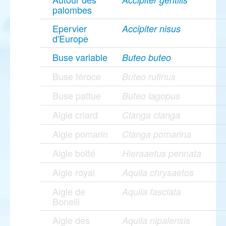
palombes
Epervier
Accipiter nisus
d'Europe
Buse variable
Buteo buteo
Buse féroce
Buteo rufinus
Buse pattue
Buteo lagopus
Aigle criard
Clanga clanga
Aigle pomarin
Clanga pomarina
Aigle botté
Hieraaetus pennata
Aigle royal
Aquila chrysaetos
Aigle de
Aquila fasciata
Bonelli
Aigle des
Aquila nipalensis