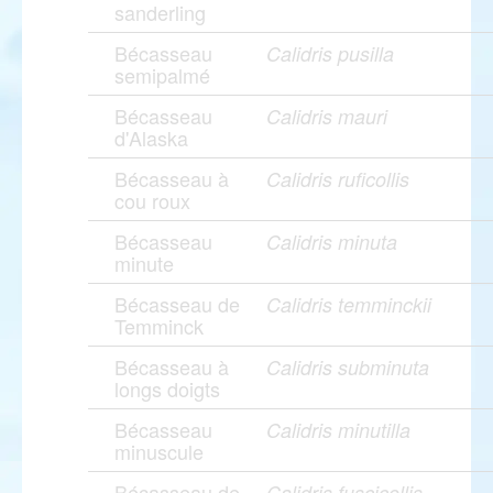
sanderling
Bécasseau
Calidris pusilla
semipalmé
Bécasseau
Calidris mauri
d'Alaska
Bécasseau à
Calidris ruficollis
cou roux
Bécasseau
Calidris minuta
minute
Bécasseau de
Calidris temminckii
Temminck
Bécasseau à
Calidris subminuta
longs doigts
Bécasseau
Calidris minutilla
minuscule
Bécasseau de
Calidris fuscicollis