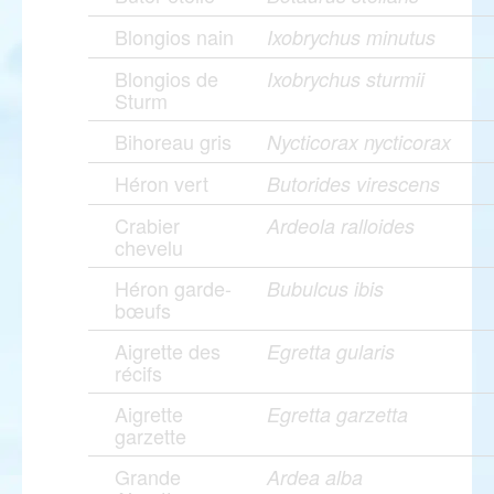
Blongios nain
Ixobrychus minutus
Blongios de
Ixobrychus sturmii
Sturm
Bihoreau gris
Nycticorax nycticorax
Héron vert
Butorides virescens
Crabier
Ardeola ralloides
chevelu
Héron garde-
Bubulcus ibis
bœufs
Aigrette des
Egretta gularis
récifs
Aigrette
Egretta garzetta
garzette
Grande
Ardea alba