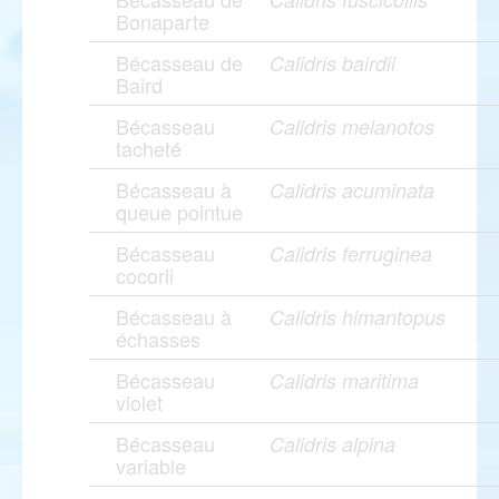
Bonaparte
Bécasseau de
Calidris bairdii
Baird
Bécasseau
Calidris melanotos
tacheté
Bécasseau à
Calidris acuminata
queue pointue
Bécasseau
Calidris ferruginea
cocorli
Bécasseau à
Calidris himantopus
échasses
Bécasseau
Calidris maritima
violet
Bécasseau
Calidris alpina
variable