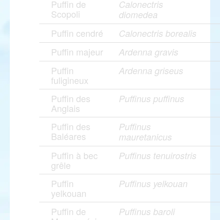
Puffin de
Calonectris
Scopoli
diomedea
Puffin cendré
Calonectris borealis
Puffin majeur
Ardenna gravis
Puffin
Ardenna griseus
fuligineux
Puffin des
Puffinus puffinus
Anglais
Puffin des
Puffinus
Baléares
mauretanicus
Puffin à bec
Puffinus tenuirostris
grêle
Puffin
Puffinus yelkouan
yelkouan
Puffin de
Puffinus baroli