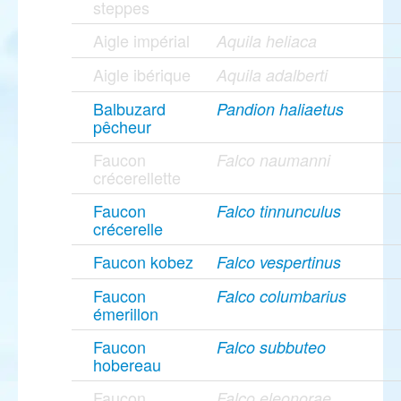
steppes
Aigle impérial
Aquila heliaca
Aigle ibérique
Aquila adalberti
Balbuzard
Pandion haliaetus
pêcheur
Faucon
Falco naumanni
crécerellette
Faucon
Falco tinnunculus
crécerelle
Faucon kobez
Falco vespertinus
Faucon
Falco columbarius
émerillon
Faucon
Falco subbuteo
hobereau
Faucon
Falco eleonorae