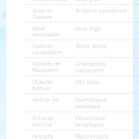
Grue du
Antigone canadensis
Canada
Grue
Grus virgo
demoiselle
Outarde
Tetrax tetrax
canepetière
Outarde de
Chlamydotis
Macqueen
macqueenii
Outarde
Otis tarda
barbue
Huîtrier pie
Haematopus
ostralegus
Échasse
Himantopus
blanche
himantopus
Avocette
Recurvirostra