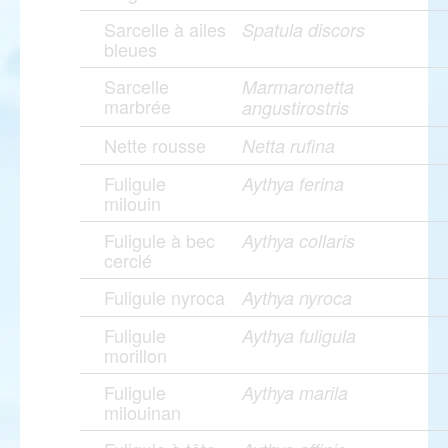
Sarcelle à ailes
Spatula discors
bleues
Sarcelle
Marmaronetta
marbrée
angustirostris
Nette rousse
Netta rufina
Fuligule
Aythya ferina
milouin
Fuligule à bec
Aythya collaris
cerclé
Fuligule nyroca
Aythya nyroca
Fuligule
Aythya fuligula
morillon
Fuligule
Aythya marila
milouinan