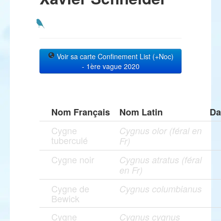
Voir sa carte Confinement List (+Noc)
- 1ère vague 2020
Nom Français
Nom Latin
Da
Cygne
Cygnus olor (féral en
tuberculé
Fr)
Cygne noir
Cygnus atratus (féral
en Fr)
Cygne de
Cygnus columbianus
Bewick
Cygne
Cygnus cygnus