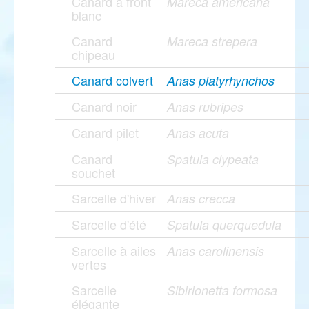
Canard à front
Mareca americana
blanc
Canard
Mareca strepera
chipeau
Canard colvert
Anas platyrhynchos
Canard noir
Anas rubripes
Canard pilet
Anas acuta
Canard
Spatula clypeata
souchet
Sarcelle d'hiver
Anas crecca
Sarcelle d'été
Spatula querquedula
Sarcelle à ailes
Anas carolinensis
vertes
Sarcelle
Sibirionetta formosa
élégante