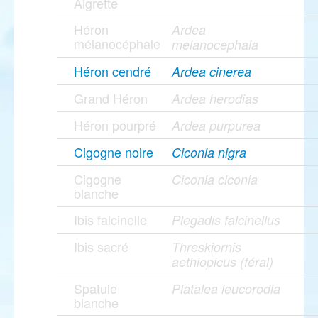
Aigrette
Héron
Ardea
mélanocéphale
melanocephala
Héron cendré
Ardea cinerea
Grand Héron
Ardea herodias
Héron pourpré
Ardea purpurea
Cigogne noire
Ciconia nigra
Cigogne
Ciconia ciconia
blanche
Ibis falcinelle
Plegadis falcinellus
Ibis sacré
Threskiornis
aethiopicus (féral)
Spatule
Platalea leucorodia
blanche