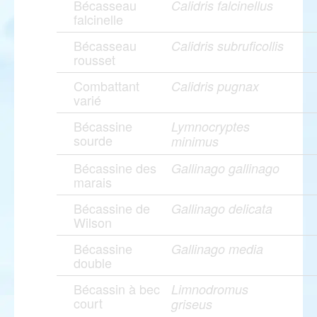
Bécasseau
Calidris falcinellus
falcinelle
Bécasseau
Calidris subruficollis
rousset
Combattant
Calidris pugnax
varié
Bécassine
Lymnocryptes
sourde
minimus
Bécassine des
Gallinago gallinago
marais
Bécassine de
Gallinago delicata
Wilson
Bécassine
Gallinago media
double
Bécassin à bec
Limnodromus
court
griseus