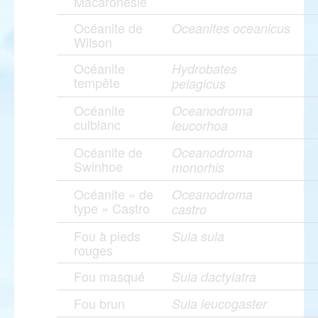
Macaronésie
Océanite de
Oceanites oceanicus
Wilson
Océanite
Hydrobates
tempête
pelagicus
Océanite
Oceanodroma
culblanc
leucorhoa
Océanite de
Oceanodroma
Swinhoe
monorhis
Océanite « de
Oceanodroma
type » Castro
castro
Fou à pieds
Sula sula
rouges
Fou masqué
Sula dactylatra
Fou brun
Sula leucogaster