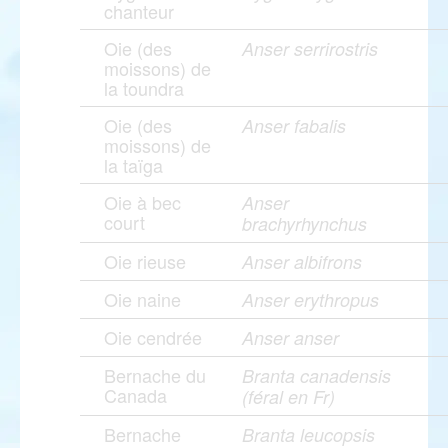
chanteur
Oie (des
Anser serrirostris
moissons) de
la toundra
Oie (des
Anser fabalis
moissons) de
la taïga
Oie à bec
Anser
court
brachyrhynchus
Oie rieuse
Anser albifrons
Oie naine
Anser erythropus
Oie cendrée
Anser anser
Bernache du
Branta canadensis
Canada
(féral en Fr)
Bernache
Branta leucopsis