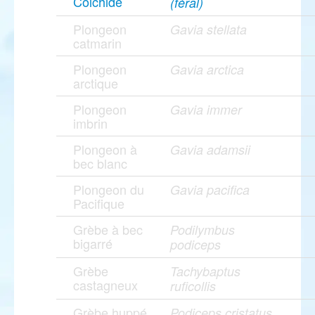
Colchide
(féral)
Plongeon
Gavia stellata
catmarin
Plongeon
Gavia arctica
arctique
Plongeon
Gavia immer
imbrin
Plongeon à
Gavia adamsii
bec blanc
Plongeon du
Gavia pacifica
Pacifique
Grèbe à bec
Podilymbus
bigarré
podiceps
Grèbe
Tachybaptus
castagneux
ruficollis
Grèbe huppé
Podiceps cristatus