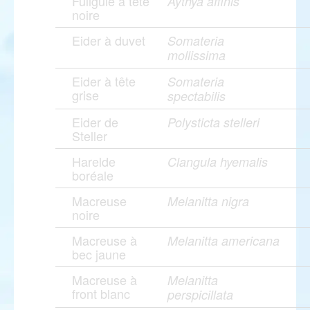
Fuligule à tête
Aythya affinis
noire
Eider à duvet
Somateria
mollissima
Eider à tête
Somateria
grise
spectabilis
Eider de
Polysticta stelleri
Steller
Harelde
Clangula hyemalis
boréale
Macreuse
Melanitta nigra
noire
Macreuse à
Melanitta americana
bec jaune
Macreuse à
Melanitta
front blanc
perspicillata