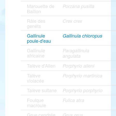
Marouette de
Porzana pusilla
Baillon
Râle des
Crex crex
genêts
Gallinule
Gallinula chloropus
poule-d'eau
Gallinule
Paragallinula
africaine
angulata
Talève d'Allen
Porphyrio alleni
Talève
Porphyrio martinica
violacée
Talève sultane
Porphyrio porphyrio
Foulque
Fulica atra
macroule
Grue cendrée
Grus grus