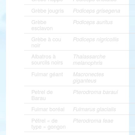
Grèbe jougris
Podiceps grisegena
Grèbe
Podiceps auritus
esclavon
Grèbe à cou
Podiceps nigricollis
noir
Albatros à
Thalassarche
sourcils noirs
melanophris
Fulmar géant
Macronectes
giganteus
Petrel de
Pterodroma baraui
Barau
Fulmar boréal
Fulmarus glacialis
Pétrel « de
Pterodroma feae
type » gongon