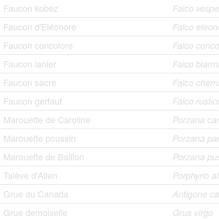
Faucon kobez
Falco vespe
Faucon d'Eléonore
Falco eleon
Faucon concolore
Falco conco
Faucon lanier
Falco biarm
Faucon sacre
Falco cherr
Faucon gerfaut
Falco rustic
Marouette de Caroline
Porzana car
Marouette poussin
Porzana pa
Marouette de Baillon
Porzana pus
Talève d'Allen
Porphyrio al
Grue du Canada
Antigone c
Grue demoiselle
Grus virgo