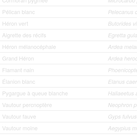
Cormoran pygmée
Microcarbo
Pélican blanc
Pelecanus 
Héron vert
Butorides v
Aigrette des récifs
Egretta gula
Héron mélanocéphale
Ardea mela
Grand Héron
Ardea hero
Flamant nain
Phoenicopt
Élanion blanc
Elanus cae
Pygargue à queue blanche
Haliaeetus a
Vautour percnoptère
Neophron p
Vautour fauve
Gyps fulvus
Vautour moine
Aegypius 