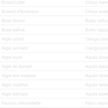
Busard pâle
Circus mac
Busard d'Amérique
Circus hud
Buse féroce
Buteo rufin
Buse pattue
Buteo lago
Aigle criard
Clanga cla
Aigle pomarin
Clanga pom
Aigle royal
Aquila chry
Aigle de Bonelli
Aquila fasci
Aigle des steppes
Aquila nipa
Aigle impérial
Aquila heli
Aigle ibérique
Aquila adalb
Faucon crécerellette
Falco naum