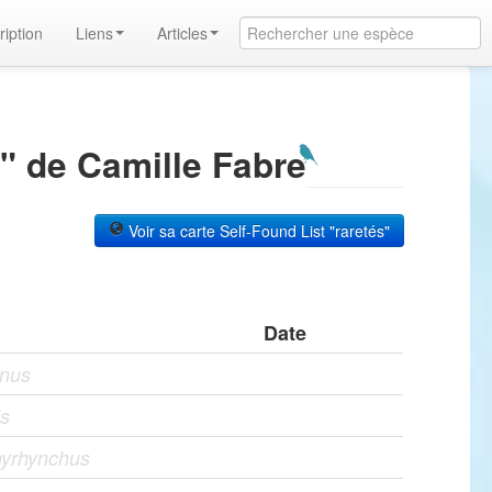
ription
Liens
Articles
" de Camille Fabre
Voir sa carte Self-Found List "raretés"
Date
nus
is
hyrhynchus