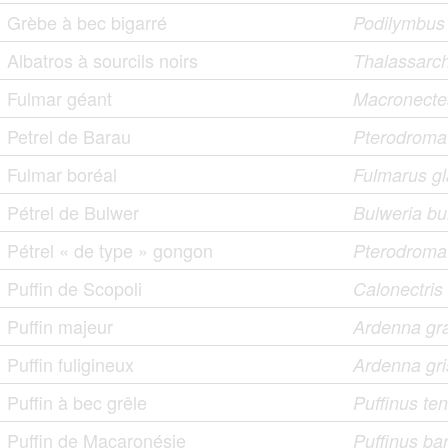
Grèbe à bec bigarré
Podilymbus
Albatros à sourcils noirs
Thalassarc
Fulmar géant
Macronecte
Petrel de Barau
Pterodroma
Fulmar boréal
Fulmarus gl
Pétrel de Bulwer
Bulweria bu
Pétrel « de type » gongon
Pterodroma
Puffin de Scopoli
Calonectri
Puffin majeur
Ardenna gr
Puffin fuligineux
Ardenna gr
Puffin à bec grêle
Puffinus ten
Puffin de Macaronésie
Puffinus bar