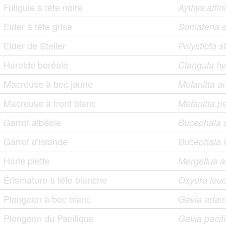
Fuligule à tête noire
Aythya affin
Eider à tête grise
Somateria s
Eider de Steller
Polysticta st
Harelde boréale
Clangula hy
Macreuse à bec jaune
Melanitta a
Macreuse à front blanc
Melanitta pe
Garrot albéole
Bucephala 
Garrot d'Islande
Bucephala i
Harle piette
Mergellus a
Érismature à tête blanche
Oxyura leu
Plongeon à bec blanc
Gavia adam
Plongeon du Pacifique
Gavia pacif