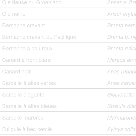
Oie rieuse du Groenland
Anser a. fla
Oie naine
Anser eryth
Bernache cravant
Branta bern
Bernache cravant du Pacifique
Branta b. n
Bernache à cou roux
Branta rufico
Canard à front blanc
Mareca ame
Canard noir
Anas rubrip
Sarcelle à ailes vertes
Anas caroli
Sarcelle élégante
Sibirionett
Sarcelle à ailes bleues
Spatula dis
Sarcelle marbrée
Marmaronett
Fuligule à bec cerclé
Aythya colla