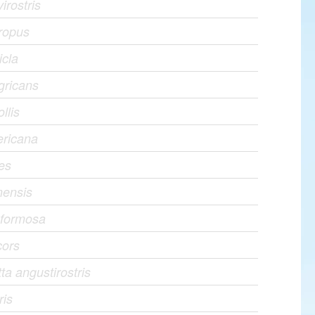
virostris
ropus
icla
igricans
llis
ricana
es
nensis
a formosa
cors
a angustirostris
ris