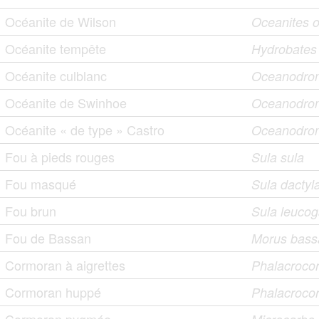
Océanite de Wilson
Oceanites 
Océanite tempête
Hydrobates
Océanite culblanc
Oceanodrom
Océanite de Swinhoe
Oceanodro
Océanite « de type » Castro
Oceanodrom
Fou à pieds rouges
Sula sula
Fou masqué
Sula dactyl
Fou brun
Sula leucog
Fou de Bassan
Morus bass
Cormoran à aigrettes
Phalacrocor
Cormoran huppé
Phalacrocora