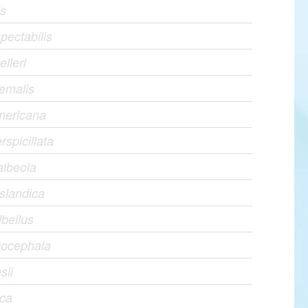
is
pectabilis
elleri
emalis
mericana
rspicillata
albeola
slandica
lbellus
cocephala
sii
ica