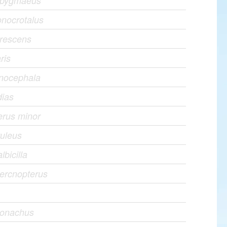
 pygmaeus
onocrotalus
irescens
ris
nocephala
dias
erus minor
ruleus
lbicilla
ercnopterus
monachus