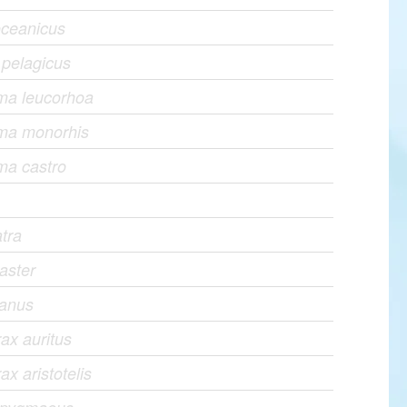
oceanicus
 pelagicus
a leucorhoa
ma monorhis
a castro
atra
aster
anus
ax auritus
x aristotelis