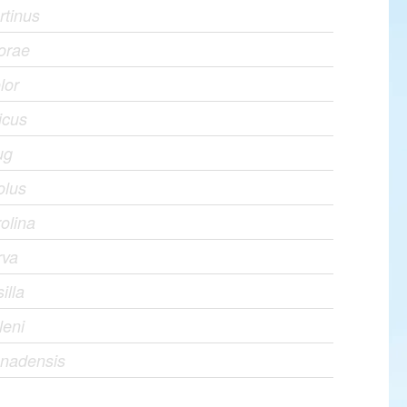
rtinus
orae
lor
icus
ug
olus
olina
rva
illa
leni
anadensis