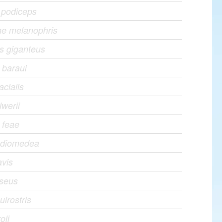
 podiceps
he melanophris
s giganteus
 baraui
acialis
lwerii
 feae
s diomedea
avis
iseus
uirostris
oli