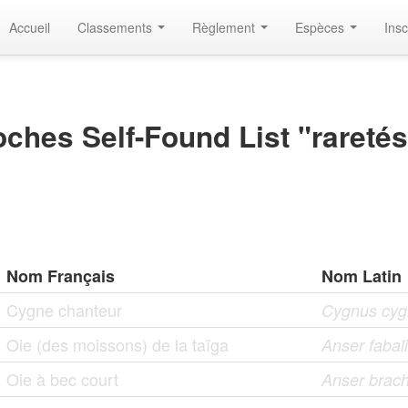
Accueil
Classements
Règlement
Espèces
Insc
ches Self-Found List "raretés
Nom Français
Nom Latin
Cygne chanteur
Cygnus cyg
Oie (des moissons) de la taïga
Anser fabal
Oie à bec court
Anser brac