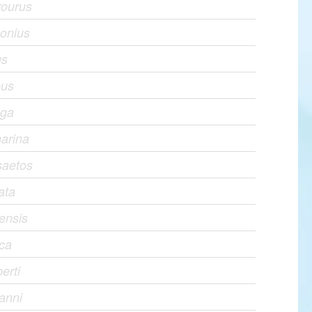
rourus
sonius
us
pus
nga
arina
saetos
ata
lensis
aca
erti
anni