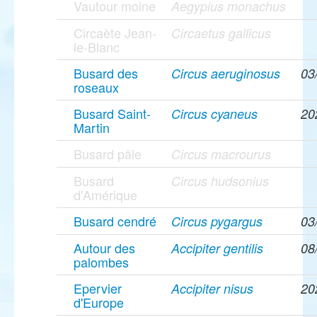
Vautour moine
Aegypius monachus
Circaète Jean-
Circaetus gallicus
le-Blanc
Busard des
Circus aeruginosus
03
roseaux
Busard Saint-
Circus cyaneus
20
Martin
Busard pâle
Circus macrourus
Busard
Circus hudsonius
d'Amérique
Busard cendré
Circus pygargus
03
Autour des
Accipiter gentilis
08
palombes
Epervier
Accipiter nisus
20
d'Europe