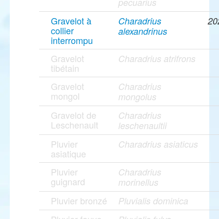
pecuarius
Gravelot à
Charadrius
20
collier
alexandrinus
interrompu
Gravelot
Charadrius atrifrons
tibétain
Gravelot
Charadrius
mongol
mongolus
Gravelot de
Charadrius
Leschenault
leschenaultii
Pluvier
Charadrius asiaticus
asiatique
Pluvier
Charadrius
guignard
morinellus
Pluvier bronzé
Pluvialis dominica