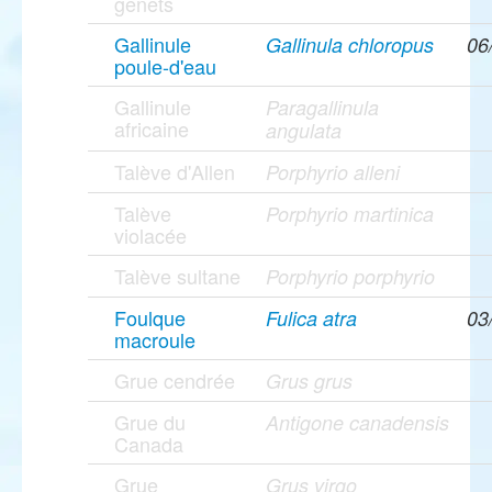
genêts
Gallinule
Gallinula chloropus
06
poule-d'eau
Gallinule
Paragallinula
africaine
angulata
Talève d'Allen
Porphyrio alleni
Talève
Porphyrio martinica
violacée
Talève sultane
Porphyrio porphyrio
Foulque
Fulica atra
03
macroule
Grue cendrée
Grus grus
Grue du
Antigone canadensis
Canada
Grue
Grus virgo