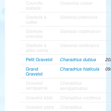
Courvite
Cursorius cursor
isabelle
Glaréole à
Glareola pratincola
collier
Glaréole
Glareola maldivarum
orientale
Glaréole à
Glareola nordmanni
ailes noires
Petit Gravelot
Charadrius dubius
20
Grand
Charadrius hiaticula
09
Gravelot
Gravelot
Charadrius
semipalmé
semipalmatus
Gravelot kildir
Charadrius vociferus
Gravelot pâtre
Charadrius