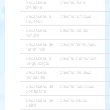
Bécasseau
Calidris mauri
d'Alaska
Bécasseau à
Calidris ruficollis
cou roux
Bécasseau
Calidris minuta
minute
Bécasseau de
Calidris temminckii
Temminck
Bécasseau à
Calidris subminuta
longs doigts
Bécasseau
Calidris minutilla
minuscule
Bécasseau de
Calidris fuscicollis
Bonaparte
Bécasseau de
Calidris bairdii
Baird