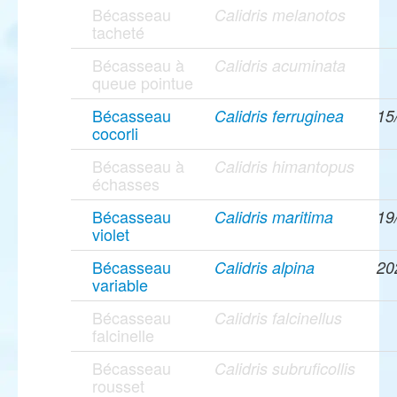
Bécasseau
Calidris melanotos
tacheté
Bécasseau à
Calidris acuminata
queue pointue
Bécasseau
Calidris ferruginea
15
cocorli
Bécasseau à
Calidris himantopus
échasses
Bécasseau
Calidris maritima
19
violet
Bécasseau
Calidris alpina
20
variable
Bécasseau
Calidris falcinellus
falcinelle
Bécasseau
Calidris subruficollis
rousset