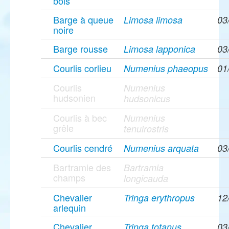
bois
Barge à queue
Limosa limosa
03
noire
Barge rousse
Limosa lapponica
03
Courlis corlieu
Numenius phaeopus
01
Courlis
Numenius
hudsonien
hudsonicus
Courlis à bec
Numenius
grêle
tenuirostris
Courlis cendré
Numenius arquata
03
Bartramie des
Bartramia
champs
longicauda
Chevalier
Tringa erythropus
12
arlequin
Chevalier
Tringa totanus
03