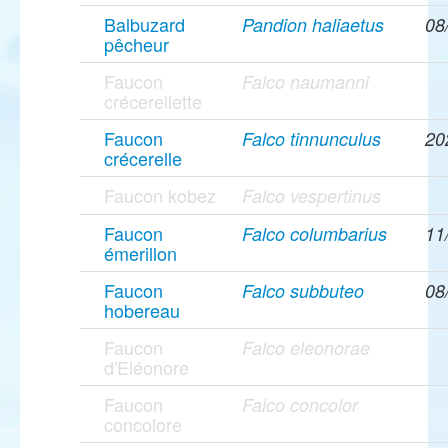
Balbuzard
Pandion haliaetus
08
pêcheur
Faucon
Falco naumanni
crécerellette
Faucon
Falco tinnunculus
20
crécerelle
Faucon kobez
Falco vespertinus
Faucon
Falco columbarius
11
émerillon
Faucon
Falco subbuteo
08
hobereau
Faucon
Falco eleonorae
d'Eléonore
Faucon
Falco concolor
concolore