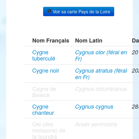
Voir sa carte Pays de la Loire
Nom Français
Nom Latin
Da
Cygne
Cygnus olor (féral en
20
tuberculé
Fr)
Cygne noir
Cygnus atratus (féral
20
en Fr)
Cygne de
Cygnus columbianus
Bewick
Cygne
Cygnus cygnus
28
chanteur
Oie (des
Anser serrirostris
moissons) de
la toundra