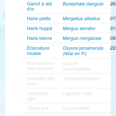
Garrot à œil
Bucephala clangula
26
d'or
Harle piette
Mergellus albellus
07
Harle huppé
Mergus serrator
31
Harle bièvre
Mergus merganser
09
Érismature
Oxyura jamaicensis
22
rousse
(féral en Fr)
Érismature à
Oxyura
tête blanche
leucocephala
Gélinotte des
Tetrastes bonasia
bois
Lagopède
Lagopus muta
alpin
Tétras lyre
Lyrurus tetrix