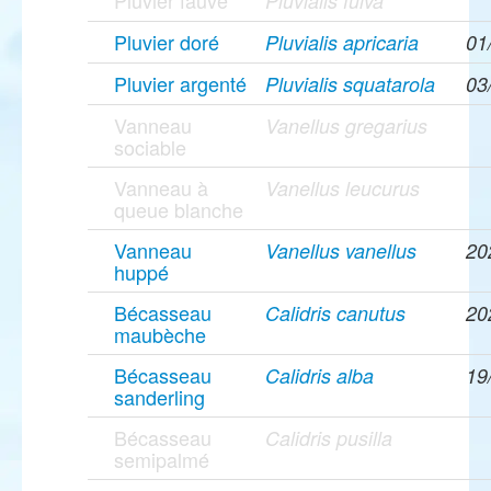
Pluvier fauve
Pluvialis fulva
Pluvier doré
Pluvialis apricaria
01
Pluvier argenté
Pluvialis squatarola
03
Vanneau
Vanellus gregarius
sociable
Vanneau à
Vanellus leucurus
queue blanche
Vanneau
Vanellus vanellus
20
huppé
Bécasseau
Calidris canutus
20
maubèche
Bécasseau
Calidris alba
19
sanderling
Bécasseau
Calidris pusilla
semipalmé