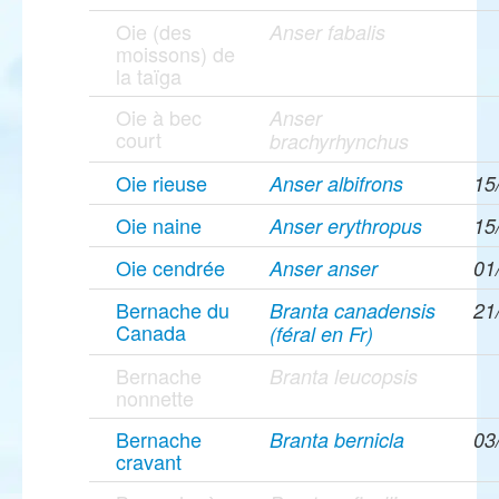
Oie (des
Anser fabalis
moissons) de
la taïga
Oie à bec
Anser
court
brachyrhynchus
Oie rieuse
Anser albifrons
15
Oie naine
Anser erythropus
15
Oie cendrée
Anser anser
01
Bernache du
Branta canadensis
21
Canada
(féral en Fr)
Bernache
Branta leucopsis
nonnette
Bernache
Branta bernicla
03
cravant