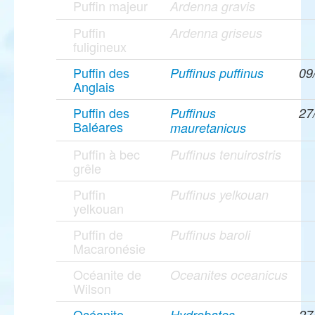
Puffin majeur
Ardenna gravis
Puffin
Ardenna griseus
fuligineux
Puffin des
Puffinus puffinus
09
Anglais
Puffin des
Puffinus
27
Baléares
mauretanicus
Puffin à bec
Puffinus tenuirostris
grêle
Puffin
Puffinus yelkouan
yelkouan
Puffin de
Puffinus baroli
Macaronésie
Océanite de
Oceanites oceanicus
Wilson
Océanite
Hydrobates
27