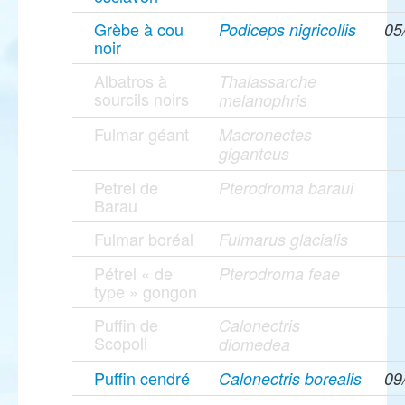
Grèbe à cou
Podiceps nigricollis
05
noir
Albatros à
Thalassarche
sourcils noirs
melanophris
Fulmar géant
Macronectes
giganteus
Petrel de
Pterodroma baraui
Barau
Fulmar boréal
Fulmarus glacialis
Pétrel « de
Pterodroma feae
type » gongon
Puffin de
Calonectris
Scopoli
diomedea
Puffin cendré
Calonectris borealis
09