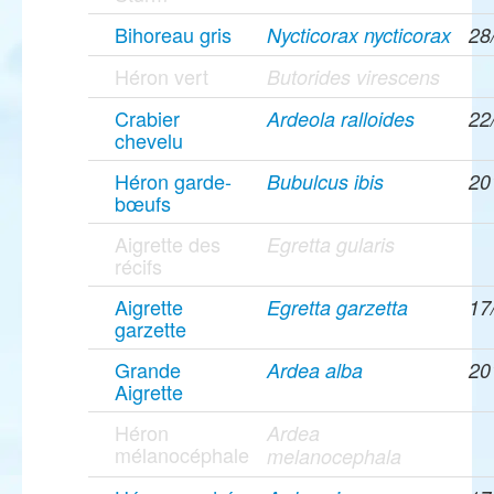
Bihoreau gris
Nycticorax nycticorax
28
Héron vert
Butorides virescens
Crabier
Ardeola ralloides
22
chevelu
Héron garde-
Bubulcus ibis
20
bœufs
Aigrette des
Egretta gularis
récifs
Aigrette
Egretta garzetta
17
garzette
Grande
Ardea alba
20
Aigrette
Héron
Ardea
mélanocéphale
melanocephala