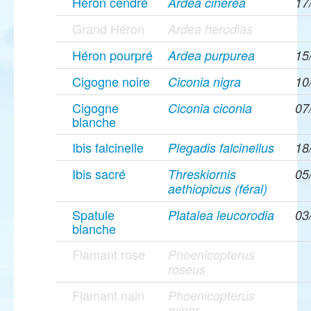
Héron cendré
Ardea cinerea
17
Grand Héron
Ardea herodias
Héron pourpré
Ardea purpurea
15
Cigogne noire
Ciconia nigra
10
Cigogne
Ciconia ciconia
07
blanche
Ibis falcinelle
Plegadis falcinellus
18
Ibis sacré
Threskiornis
05
aethiopicus (féral)
Spatule
Platalea leucorodia
03
blanche
Flamant rose
Phoenicopterus
roseus
Flamant nain
Phoenicopterus
minor