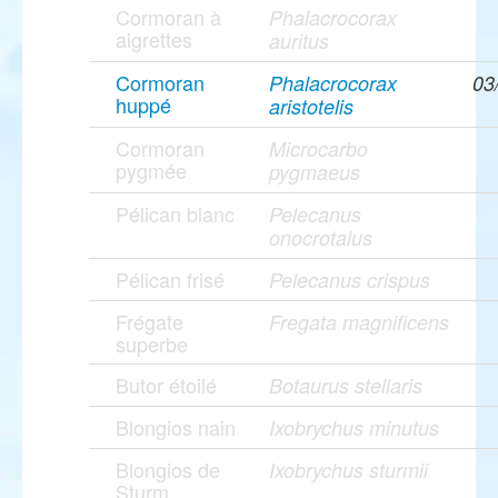
Cormoran à
Phalacrocorax
aigrettes
auritus
Cormoran
Phalacrocorax
03
huppé
aristotelis
Cormoran
Microcarbo
pygmée
pygmaeus
Pélican blanc
Pelecanus
onocrotalus
Pélican frisé
Pelecanus crispus
Frégate
Fregata magnificens
superbe
Butor étoilé
Botaurus stellaris
Blongios nain
Ixobrychus minutus
Blongios de
Ixobrychus sturmii
Sturm