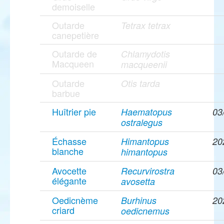
demoiselle
Outarde
Tetrax tetrax
canepetière
Outarde de
Chlamydotis
Macqueen
macqueenii
Outarde
Otis tarda
barbue
Huîtrier pie
Haematopus
03
ostralegus
Échasse
Himantopus
20
blanche
himantopus
Avocette
Recurvirostra
03
élégante
avosetta
Oedicnème
Burhinus
20
criard
oedicnemus