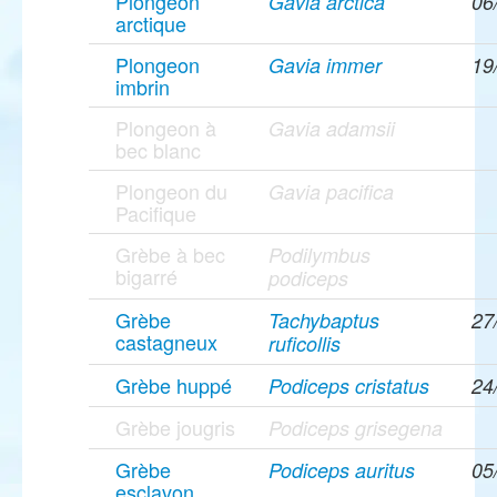
Plongeon
Gavia arctica
06
arctique
Plongeon
Gavia immer
19
imbrin
Plongeon à
Gavia adamsii
bec blanc
Plongeon du
Gavia pacifica
Pacifique
Grèbe à bec
Podilymbus
bigarré
podiceps
Grèbe
Tachybaptus
27
castagneux
ruficollis
Grèbe huppé
Podiceps cristatus
24
Grèbe jougris
Podiceps grisegena
Grèbe
Podiceps auritus
05
esclavon