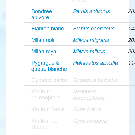
Bondrée
Pernis apivorus
20
apivore
Élanion blanc
Elanus caeruleus
14
Milan noir
Milvus migrans
20
Milan royal
Milvus milvus
20
Pygargue à
Haliaeetus albicilla
11
queue blanche
Gypaète barbu
Gypaetus barbatus
Vautour
Neophron
percnoptère
percnopterus
Vautour fauve
Gyps fulvus
Vautour de
Gyps rueppellii
Rüppell