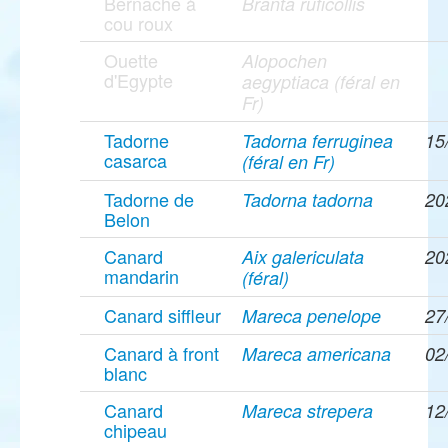
Bernache à
Branta ruficollis
cou roux
Ouette
Alopochen
d'Egypte
aegyptiaca (féral en
Fr)
Tadorne
Tadorna ferruginea
15
casarca
(féral en Fr)
Tadorne de
Tadorna tadorna
20
Belon
Canard
Aix galericulata
20
mandarin
(féral)
Canard siffleur
Mareca penelope
27
Canard à front
Mareca americana
02
blanc
Canard
Mareca strepera
12
chipeau