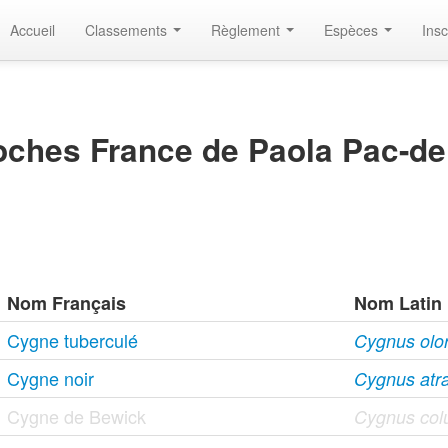
Accueil
Classements
Règlement
Espèces
Insc
ches France de Paola Pac-d
Nom Français
Nom Latin
Cygne tuberculé
Cygnus olor 
Cygne noir
Cygnus atra
Cygne de Bewick
Cygnus col