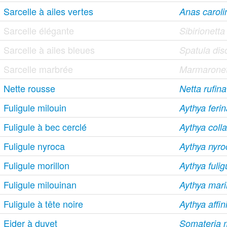
Sarcelle à ailes vertes
Anas caroli
Sarcelle élégante
Sibirionett
Sarcelle à ailes bleues
Spatula dis
Sarcelle marbrée
Marmaronett
Nette rousse
Netta rufina
Fuligule milouin
Aythya feri
Fuligule à bec cerclé
Aythya colla
Fuligule nyroca
Aythya nyro
Fuligule morillon
Aythya fulig
Fuligule milouinan
Aythya mari
Fuligule à tête noire
Aythya affin
Eider à duvet
Somateria 