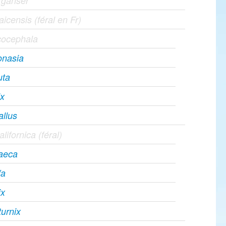
rganser
icensis (féral en Fr)
cocephala
onasia
uta
ix
allus
alifornica (féral)
raeca
fa
ix
turnix