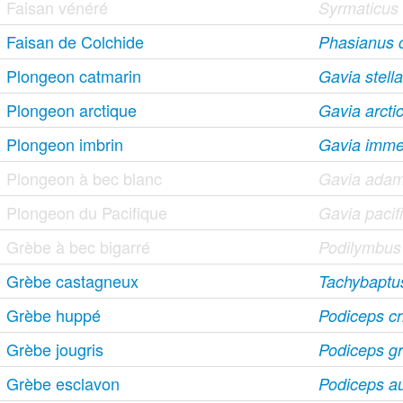
Faisan vénéré
Syrmaticus r
Faisan de Colchide
Phasianus c
Plongeon catmarin
Gavia stella
Plongeon arctique
Gavia arcti
Plongeon imbrin
Gavia imme
Plongeon à bec blanc
Gavia adam
Plongeon du Pacifique
Gavia pacif
Grèbe à bec bigarré
Podilymbus
Grèbe castagneux
Tachybaptus 
Grèbe huppé
Podiceps cr
Grèbe jougris
Podiceps g
Grèbe esclavon
Podiceps au