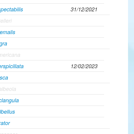
pectabilis
31/12/2021
elleri
yemalis
igra
americana
rspicillata
12/02/2023
usca
albeola
clangula
lbellus
ator