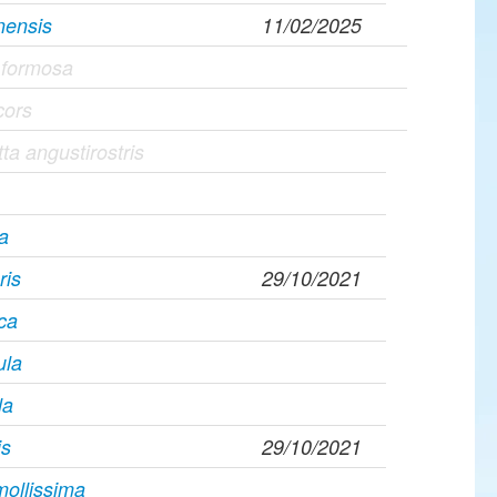
nensis
11/02/2025
a formosa
cors
a angustirostris
na
ris
29/10/2021
ca
ula
la
is
29/10/2021
mollissima