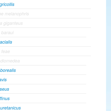
ricollis
he melanophris
s giganteus
 baraui
acialis
 feae
s diomedea
 borealis
avis
iseus
ffinus
uretanicus