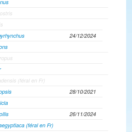
gnus
ostris
is
hyrhynchus
24/12/2024
rons
hropus
r
densis (féral en Fr)
opsis
28/10/2021
icla
ollis
26/11/2024
egyptiaca (féral en Fr)