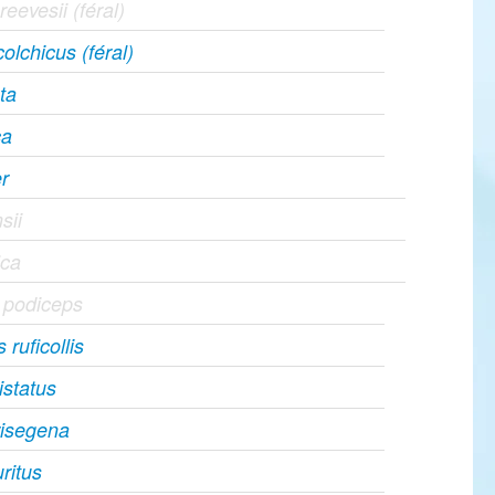
eevesii (féral)
olchicus (féral)
ta
ca
r
sii
ica
 podiceps
ruficollis
istatus
risegena
ritus