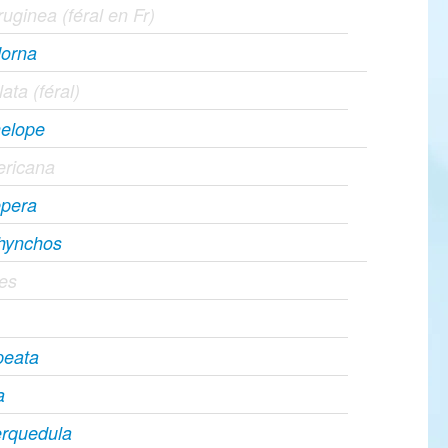
uginea (féral en Fr)
dorna
lata (féral)
elope
ricana
epera
rhynchos
pes
peata
a
erquedula