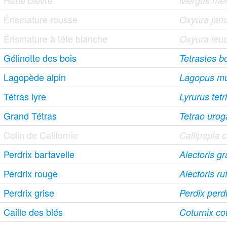
Harle bièvre
Mergus me
Érismature rousse
Oxyura jama
Érismature à tête blanche
Oxyura leu
Gélinotte des bois
Tetrastes b
Lagopède alpin
Lagopus m
Tétras lyre
Lyrurus tetr
Grand Tétras
Tetrao urog
Colin de Californie
Callipepla c
Perdrix bartavelle
Alectoris g
Perdrix rouge
Alectoris ru
Perdrix grise
Perdix perd
Caille des blés
Coturnix co