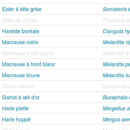
Eider à tête grise
Somateria s
Eider de Steller
Polysticta st
Harelde boréale
Clangula h
Macreuse noire
Melanitta n
Macreuse à bec jaune
Melanitta 
Macreuse à front blanc
Melanitta pe
Macreuse brune
Melanitta f
Garrot albéole
Bucephala 
Garrot à œil d'or
Bucephala 
Harle piette
Mergellus a
Harle huppé
Mergus serr