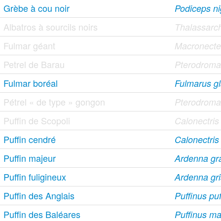
Grèbe à cou noir
Podiceps nig
Albatros à sourcils noirs
Thalassarc
Fulmar géant
Macronecte
Petrel de Barau
Pterodroma
Fulmar boréal
Fulmarus gl
Pétrel « de type » gongon
Pterodroma
Puffin de Scopoli
Calonectri
Puffin cendré
Calonectris
Puffin majeur
Ardenna gr
Puffin fuligineux
Ardenna gr
Puffin des Anglais
Puffinus pu
Puffin des Baléares
Puffinus ma