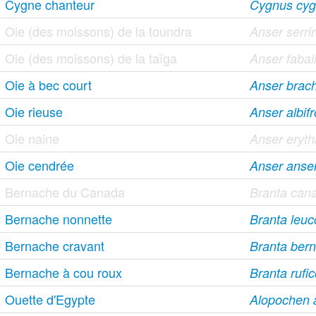
Cygne chanteur
Cygnus cy
Oie (des moissons) de la toundra
Anser serrir
Oie (des moissons) de la taïga
Anser fabal
Oie à bec court
Anser brac
Oie rieuse
Anser albif
Oie naine
Anser eryt
Oie cendrée
Anser anse
Bernache du Canada
Branta cana
Bernache nonnette
Branta leuc
Bernache cravant
Branta bern
Bernache à cou roux
Branta rufic
Ouette d'Egypte
Alopochen a