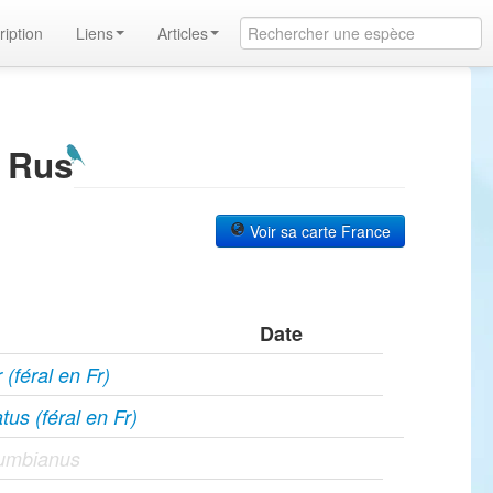
ription
Liens
Articles
e Rus
Voir sa carte France
Date
(féral en Fr)
tus (féral en Fr)
umbianus