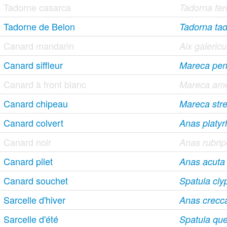
Tadorne casarca
Tadorna ferr
Tadorne de Belon
Tadorna ta
Canard mandarin
Aix galericu
Canard siffleur
Mareca pen
Canard à front blanc
Mareca ame
Canard chipeau
Mareca str
Canard colvert
Anas platy
Canard noir
Anas rubri
Canard pilet
Anas acuta
Canard souchet
Spatula cly
Sarcelle d'hiver
Anas crecc
Sarcelle d'été
Spatula qu