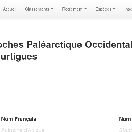
Accueil
Classements
Règlement
Espèces
Insc
ches Paléarctique Occidenta
urtigues
Nom Français
Nom 
Autruche d'Afrique
Strut