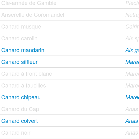
Oie-armée de Gambie
Plect
Anserelle de Coromandel
Nett
Canard musqué
Cair
Canard carolin
Aix 
Canard mandarin
Aix ga
Canard siffleur
Mare
Canard à front blanc
Mare
Canard à faucilles
Marec
Canard chipeau
Mare
Canard du Cap
Anas
Canard colvert
Anas 
Canard noir
Anas 