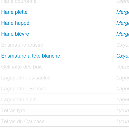
Harle couronné
Lopho
Harle piette
Merge
Harle huppé
Mergu
Harle bièvre
Merg
Érismature rousse
Oxyur
Érismature à tête blanche
Oxyu
Gélinotte des bois
Tetra
Lagopède des saules
Lago
Lagopède d'Écosse
Lagop
Lagopède alpin
Lago
Tétras lyre
Lyrur
Tétras du Caucase
Lyrur