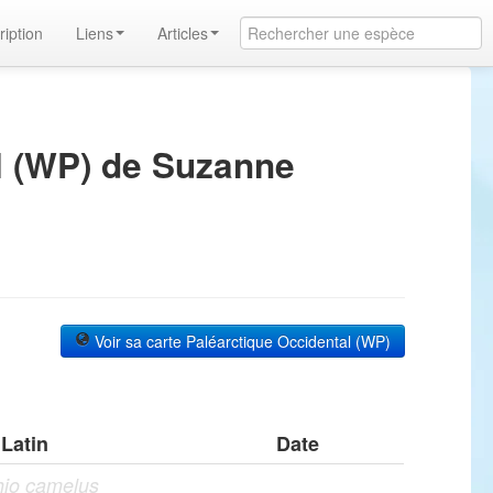
ription
Liens
Articles
l (WP) de Suzanne
Voir sa carte Paléarctique Occidental (WP)
Latin
Date
hio camelus