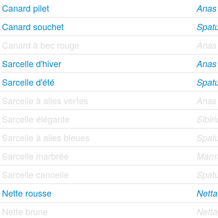
Canard pilet
Anas
Canard souchet
Spatu
Canard à bec rouge
Anas 
Sarcelle d'hiver
Anas
Sarcelle d'été
Spat
Sarcelle à ailes vertes
Anas 
Sarcelle élégante
Sibir
Sarcelle à ailes bleues
Spatu
Sarcelle marbrée
Marma
Sarcelle cannelle
Spatu
Nette rousse
Netta
Nette brune
Netta