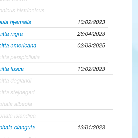
ionicus histrionicus
ula hyemalis
10/02/2023
itta nigra
26/04/2023
itta americana
02/03/2025
itta perspicillata
itta fusca
10/02/2023
itta deglandi
itta stejnegeri
hala albeola
hala islandica
hala clangula
13/01/2023