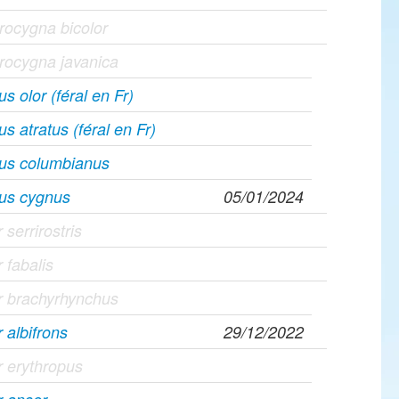
ocygna bicolor
rocygna javanica
s olor (féral en Fr)
s atratus (féral en Fr)
us columbianus
us cygnus
05/01/2024
 serrirostris
 fabalis
r brachyrhynchus
 albifrons
29/12/2022
 erythropus