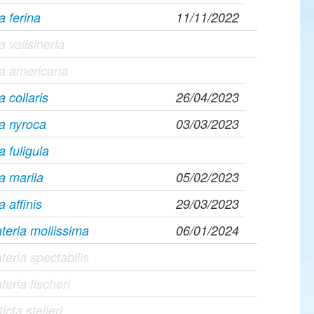
a ferina
11/11/2022
a valisineria
ya americana
a collaris
26/04/2023
a nyroca
03/03/2023
a fuligula
a marila
05/02/2023
a affinis
29/03/2023
eria mollissima
06/01/2024
eria spectabilis
eria fischeri
icta stelleri