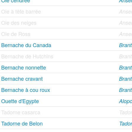
Oie cendrée
Anse
Oie à tête barrée
Anser
Oie des neiges
Anse
Oie de Ross
Anser
Bernache du Canada
Brant
Bernache de Hutchins
Brant
Bernache nonnette
Brant
Bernache cravant
Brant
Bernache à cou roux
Branta
Ouette d'Egypte
Alopo
Tadorne casarca
Tador
Tadorne de Belon
Tado