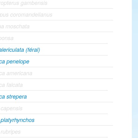
ropterus gambensis
apus coromandelianus
ina moschata
sponsa
lericulata (féral)
ca penelope
ca americana
a falcata
ca strepera
 capensis
platyrhynchos
rubripes