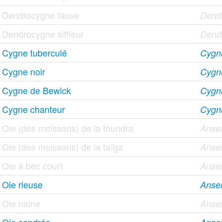
Dendrocygne fauve
Dendr
Dendrocygne siffleur
Dend
Cygne tuberculé
Cygnu
Cygne noir
Cygnu
Cygne de Bewick
Cygn
Cygne chanteur
Cygn
Oie (des moissons) de la toundra
Anser
Oie (des moissons) de la taïga
Anser
Oie à bec court
Anse
Oie rieuse
Anser
Oie naine
Anser