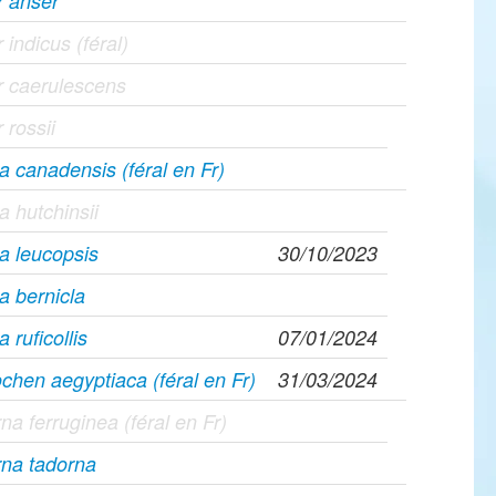
r anser
 indicus (féral)
r caerulescens
 rossii
a canadensis (féral en Fr)
a hutchinsii
a leucopsis
30/10/2023
a bernicla
 ruficollis
07/01/2024
chen aegyptiaca (féral en Fr)
31/03/2024
na ferruginea (féral en Fr)
rna tadorna