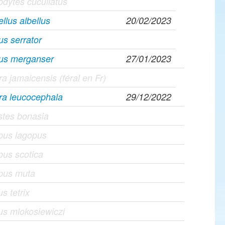
dytes cucullatus
llus albellus
20/02/2023
s serrator
us merganser
27/01/2023
a jamaicensis (féral en Fr)
ra leucocephala
29/12/2022
stes bonasia
pus lagopus
us scotica
pus muta
us tetrix
us mlokosiewiczi