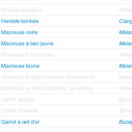
Arlequin plongeur
Histr
Harelde boréale
Clang
Macreuse noire
Melan
Macreuse à bec jaune
Melan
Macreuse à front blanc
Melan
Macreuse brune
Melan
Macreuse à ailes blanches (américaine)
Melan
Macreuse (à ailes blanches) de Sibérie
Melan
Garrot albéole
Bucep
Garrot d'Islande
Bucep
Garrot à œil d'or
Bucep