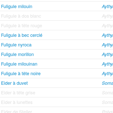
Fuligule milouin
Aythy
Fuligule à dos blanc
Aythy
Fuligule à tête rouge
Ayth
Fuligule à bec cerclé
Aythy
Fuligule nyroca
Aythy
Fuligule morillon
Aythy
Fuligule milouinan
Aythy
Fuligule à tête noire
Aythy
Eider à duvet
Somat
Eider à tête grise
Somat
Eider à lunettes
Somat
Eider de Steller
Polyst