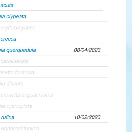
 acuta
la clypeata
erythrorhyncha
 crecca
ula querquedula
08/04/2023
carolinensis
ionetta formosa
la discors
ronetta angustirostris
la cyanoptera
 rufina
10/02/2023
 erythrophthalma