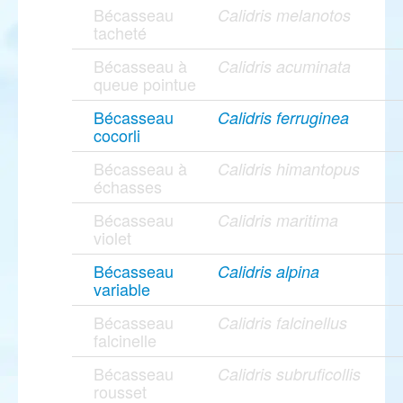
Bécasseau
Calidris melanotos
tacheté
Bécasseau à
Calidris acuminata
queue pointue
Bécasseau
Calidris ferruginea
cocorli
Bécasseau à
Calidris himantopus
échasses
Bécasseau
Calidris maritima
violet
Bécasseau
Calidris alpina
variable
Bécasseau
Calidris falcinellus
falcinelle
Bécasseau
Calidris subruficollis
rousset