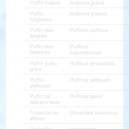
Puffin majeur
Ardenna gravis
Puffin
Ardenna griseus
fuligineux
Puffin des
Puffinus puffinus
Anglais
Puffin des
Puffinus
Baléares
mauretanicus
Puffin à bec
Puffinus tenuirostris
grêle
Puffin
Puffinus yelkouan
yelkouan
Puffin de
Puffinus baroli
Macaronésie
Océanite de
Oceanites oceanicus
Wilson
Océanite
Hydrobates