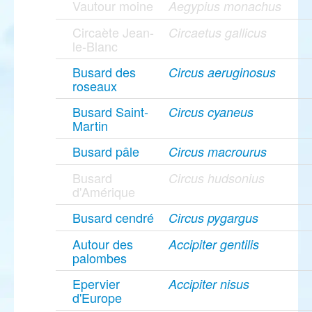
Vautour moine
Aegypius monachus
Circaète Jean-
Circaetus gallicus
le-Blanc
Busard des
Circus aeruginosus
roseaux
Busard Saint-
Circus cyaneus
Martin
Busard pâle
Circus macrourus
Busard
Circus hudsonius
d'Amérique
Busard cendré
Circus pygargus
Autour des
Accipiter gentilis
palombes
Epervier
Accipiter nisus
d'Europe