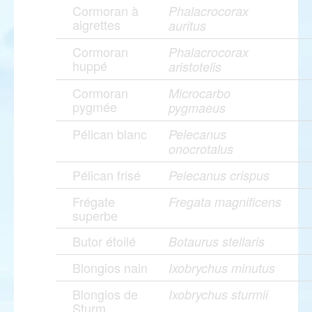
Cormoran à
Phalacrocorax
aigrettes
auritus
Cormoran
Phalacrocorax
huppé
aristotelis
Cormoran
Microcarbo
pygmée
pygmaeus
Pélican blanc
Pelecanus
onocrotalus
Pélican frisé
Pelecanus crispus
Frégate
Fregata magnificens
superbe
Butor étoilé
Botaurus stellaris
Blongios nain
Ixobrychus minutus
Blongios de
Ixobrychus sturmii
Sturm