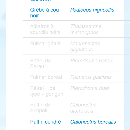
Grèbe à cou
Podiceps nigricollis
noir
Albatros à
Thalassarche
sourcils noirs
melanophris
Fulmar géant
Macronectes
giganteus
Petrel de
Pterodroma baraui
Barau
Fulmar boréal
Fulmarus glacialis
Pétrel « de
Pterodroma feae
type » gongon
Puffin de
Calonectris
Scopoli
diomedea
Puffin cendré
Calonectris borealis