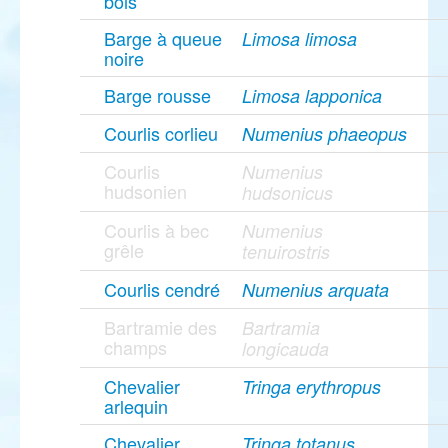
bois
Barge à queue
Limosa limosa
noire
Barge rousse
Limosa lapponica
Courlis corlieu
Numenius phaeopus
Courlis
Numenius
hudsonien
hudsonicus
Courlis à bec
Numenius
grêle
tenuirostris
Courlis cendré
Numenius arquata
Bartramie des
Bartramia
champs
longicauda
Chevalier
Tringa erythropus
arlequin
Chevalier
Tringa totanus