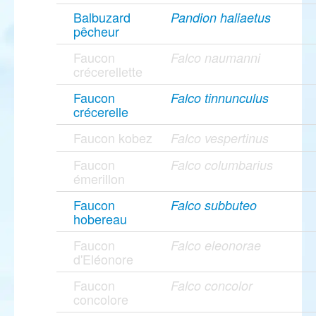
Balbuzard
Pandion haliaetus
pêcheur
Faucon
Falco naumanni
crécerellette
Faucon
Falco tinnunculus
crécerelle
Faucon kobez
Falco vespertinus
Faucon
Falco columbarius
émerillon
Faucon
Falco subbuteo
hobereau
Faucon
Falco eleonorae
d'Eléonore
Faucon
Falco concolor
concolore