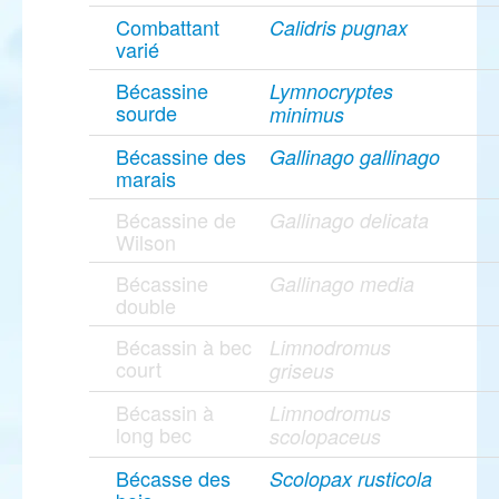
Combattant
Calidris pugnax
varié
Bécassine
Lymnocryptes
sourde
minimus
Bécassine des
Gallinago gallinago
marais
Bécassine de
Gallinago delicata
Wilson
Bécassine
Gallinago media
double
Bécassin à bec
Limnodromus
court
griseus
Bécassin à
Limnodromus
long bec
scolopaceus
Bécasse des
Scolopax rusticola