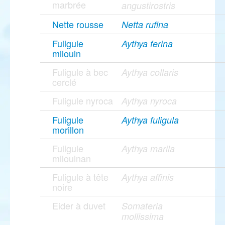
marbrée
angustirostris
Nette rousse
Netta rufina
Fuligule
Aythya ferina
milouin
Fuligule à bec
Aythya collaris
cerclé
Fuligule nyroca
Aythya nyroca
Fuligule
Aythya fuligula
morillon
Fuligule
Aythya marila
milouinan
Fuligule à tête
Aythya affinis
noire
Eider à duvet
Somateria
mollissima