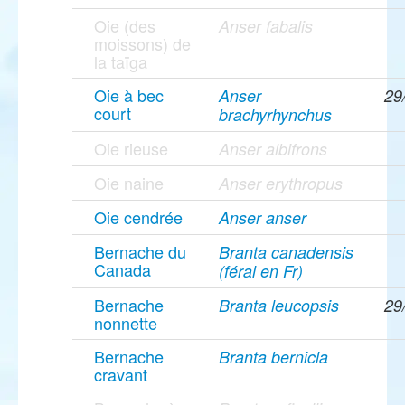
Oie (des
Anser fabalis
moissons) de
la taïga
Oie à bec
Anser
29
court
brachyrhynchus
Oie rieuse
Anser albifrons
Oie naine
Anser erythropus
Oie cendrée
Anser anser
Bernache du
Branta canadensis
Canada
(féral en Fr)
Bernache
Branta leucopsis
29
nonnette
Bernache
Branta bernicla
cravant