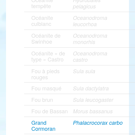
tempête
pelagicus
Océanite
Oceanodroma
culblanc
leucorhoa
Océanite de
Oceanodroma
Swinhoe
monorhis
Océanite « de
Oceanodroma
type » Castro
castro
Fou à pieds
Sula sula
rouges
Fou masqué
Sula dactylatra
Fou brun
Sula leucogaster
Fou de Bassan
Morus bassanus
Grand
Phalacrocorax carbo
Cormoran