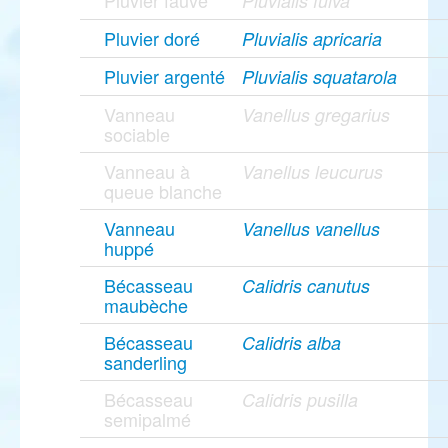
Pluvier fauve
Pluvialis fulva
Pluvier doré
Pluvialis apricaria
Pluvier argenté
Pluvialis squatarola
Vanneau
Vanellus gregarius
sociable
Vanneau à
Vanellus leucurus
queue blanche
Vanneau
Vanellus vanellus
huppé
Bécasseau
Calidris canutus
maubèche
Bécasseau
Calidris alba
sanderling
Bécasseau
Calidris pusilla
semipalmé