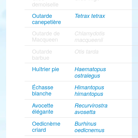
demoiselle
Outarde
Tetrax tetrax
canepetière
Outarde de
Chlamydotis
Macqueen
macqueenii
Outarde
Otis tarda
barbue
Huîtrier pie
Haematopus
ostralegus
Échasse
Himantopus
blanche
himantopus
Avocette
Recurvirostra
élégante
avosetta
Oedicnème
Burhinus
criard
oedicnemus