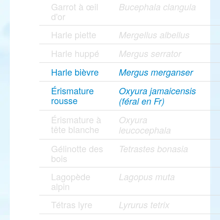
Garrot à œil
Bucephala clangula
d'or
Harle piette
Mergellus albellus
Harle huppé
Mergus serrator
Harle bièvre
Mergus merganser
Érismature
Oxyura jamaicensis
rousse
(féral en Fr)
Érismature à
Oxyura
tête blanche
leucocephala
Gélinotte des
Tetrastes bonasia
bois
Lagopède
Lagopus muta
alpin
Tétras lyre
Lyrurus tetrix