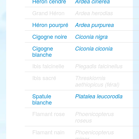
Héron cendré
Ardea cinerea
Grand Héron
Ardea herodias
Héron pourpré
Ardea purpurea
Cigogne noire
Ciconia nigra
Cigogne
Ciconia ciconia
blanche
Ibis falcinelle
Plegadis falcinellus
Ibis sacré
Threskiornis
aethiopicus (féral)
Spatule
Platalea leucorodia
blanche
Flamant rose
Phoenicopterus
roseus
Flamant nain
Phoenicopterus
minor