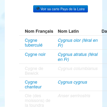
Voir sa carte Pays de la Loire
Nom Français
Nom Latin
Da
Cygne
Cygnus olor (féral en
tuberculé
Fr)
Cygne noir
Cygnus atratus (féral
en Fr)
Cygne de
Cygnus columbianus
Bewick
Cygne
Cygnus cygnus
chanteur
Oie (des
Anser serrirostris
moissons) de
la toundra