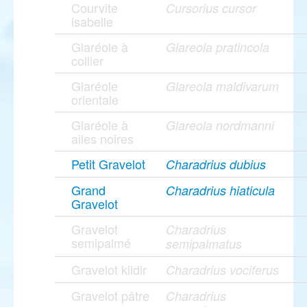
Courvite
Cursorius cursor
isabelle
Glaréole à
Glareola pratincola
collier
Glaréole
Glareola maldivarum
orientale
Glaréole à
Glareola nordmanni
ailes noires
Petit Gravelot
Charadrius dubius
Grand
Charadrius hiaticula
Gravelot
Gravelot
Charadrius
semipalmé
semipalmatus
Gravelot kildir
Charadrius vociferus
Gravelot pâtre
Charadrius