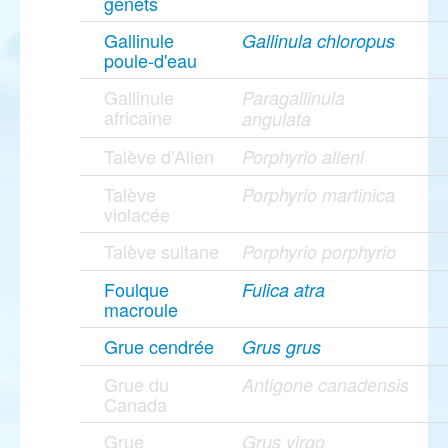
genêts
Gallinule
Gallinula chloropus
poule-d'eau
Gallinule
Paragallinula
africaine
angulata
Talève d'Allen
Porphyrio alleni
Talève
Porphyrio martinica
violacée
Talève sultane
Porphyrio porphyrio
Foulque
Fulica atra
macroule
Grue cendrée
Grus grus
Grue du
Antigone canadensis
Canada
Grue
Grus virgo