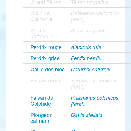
Grand Tétras
Tetrao urogallus
Colin de
Callipepla californica
Californie
(féral)
Perdrix
Alectoris graeca
bartavelle
Perdrix rouge
Alectoris rufa
Perdrix grise
Perdix perdix
Caille des blés
Coturnix coturnix
Faisan vénéré
Syrmaticus reevesii
(féral)
Faisan de
Phasianus colchicus
Colchide
(féral)
Plongeon
Gavia stellata
catmarin