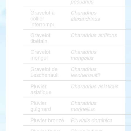
pecuarius
Gravelot à
Charadrius
collier
alexandrinus
interrompu
Gravelot
Charadrius atrifrons
tibétain
Gravelot
Charadrius
mongol
mongolus
Gravelot de
Charadrius
Leschenault
leschenaultii
Pluvier
Charadrius asiaticus
asiatique
Pluvier
Charadrius
guignard
morinellus
Pluvier bronzé
Pluvialis dominica