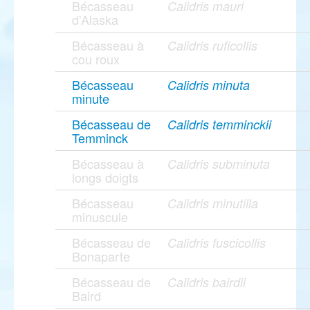
Bécasseau
Calidris mauri
d'Alaska
Bécasseau à
Calidris ruficollis
cou roux
Bécasseau
Calidris minuta
minute
Bécasseau de
Calidris temminckii
Temminck
Bécasseau à
Calidris subminuta
longs doigts
Bécasseau
Calidris minutilla
minuscule
Bécasseau de
Calidris fuscicollis
Bonaparte
Bécasseau de
Calidris bairdii
Baird