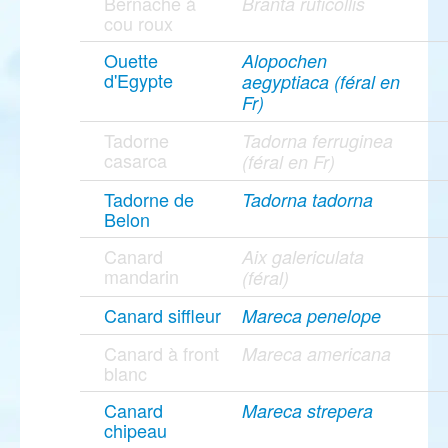
Bernache à
Branta ruficollis
cou roux
Ouette
Alopochen
d'Egypte
aegyptiaca (féral en
Fr)
Tadorne
Tadorna ferruginea
casarca
(féral en Fr)
Tadorne de
Tadorna tadorna
Belon
Canard
Aix galericulata
mandarin
(féral)
Canard siffleur
Mareca penelope
Canard à front
Mareca americana
blanc
Canard
Mareca strepera
chipeau