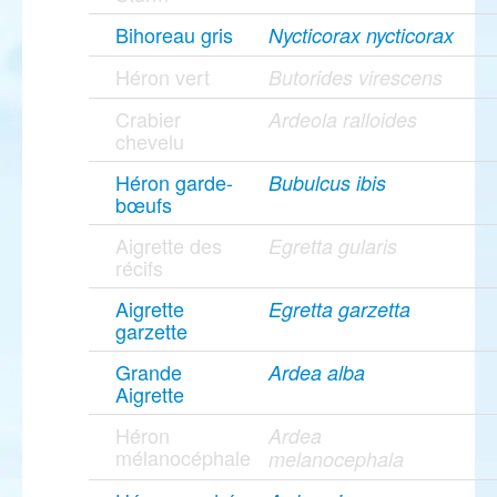
Bihoreau gris
Nycticorax nycticorax
Héron vert
Butorides virescens
Crabier
Ardeola ralloides
chevelu
Héron garde-
Bubulcus ibis
bœufs
Aigrette des
Egretta gularis
récifs
Aigrette
Egretta garzetta
garzette
Grande
Ardea alba
Aigrette
Héron
Ardea
mélanocéphale
melanocephala