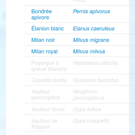
Bondrée
Pernis apivorus
apivore
Élanion blanc
Elanus caeruleus
Milan noir
Milvus migrans
Milan royal
Milvus milvus
Pygargue à
Haliaeetus albicilla
queue blanche
Gypaète barbu
Gypaetus barbatus
Vautour
Neophron
percnoptère
percnopterus
Vautour fauve
Gyps fulvus
Vautour de
Gyps rueppellii
Rüppell