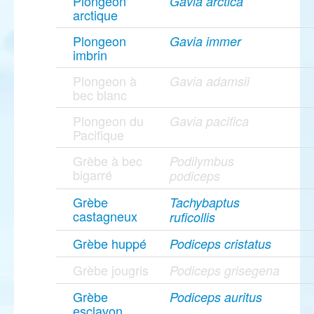
Plongeon
Gavia arctica
arctique
Plongeon
Gavia immer
imbrin
Plongeon à
Gavia adamsii
bec blanc
Plongeon du
Gavia pacifica
Pacifique
Grèbe à bec
Podilymbus
bigarré
podiceps
Grèbe
Tachybaptus
castagneux
ruficollis
Grèbe huppé
Podiceps cristatus
Grèbe jougris
Podiceps grisegena
Grèbe
Podiceps auritus
esclavon