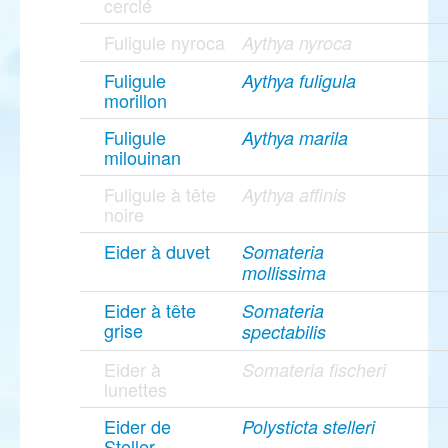
cerclé
Fuligule nyroca
Aythya nyroca
Fuligule
Aythya fuligula
morillon
Fuligule
Aythya marila
milouinan
Fuligule à tête
Aythya affinis
noire
Eider à duvet
Somateria
mollissima
Eider à tête
Somateria
grise
spectabilis
Eider à
Somateria fischeri
lunettes
Eider de
Polysticta stelleri
Steller