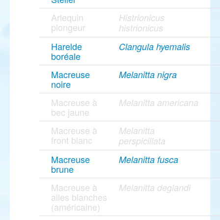
Arlequin
Histrionicus
plongeur
histrionicus
Harelde
Clangula hyemalis
boréale
Macreuse
Melanitta nigra
noire
Macreuse à
Melanitta americana
bec jaune
Macreuse à
Melanitta
front blanc
perspicillata
Macreuse
Melanitta fusca
brune
Macreuse à
Melanitta deglandi
ailes blanches
(américaine)