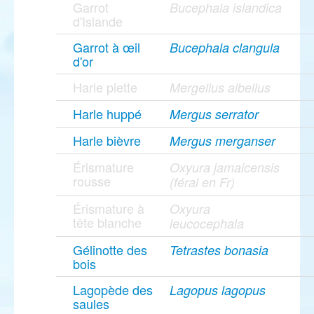
Garrot
Bucephala islandica
d'Islande
Garrot à œil
Bucephala clangula
d'or
Harle piette
Mergellus albellus
Harle huppé
Mergus serrator
Harle bièvre
Mergus merganser
Érismature
Oxyura jamaicensis
rousse
(féral en Fr)
Érismature à
Oxyura
tête blanche
leucocephala
Gélinotte des
Tetrastes bonasia
bois
Lagopède des
Lagopus lagopus
saules