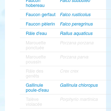
Faucon
Falco subbuteo
hobereau
Faucon gerfaut
Falco rusticolus
Faucon pèlerin
Falco peregrinus
Râle d'eau
Rallus aquaticus
Marouette
Porzana porzana
ponctuée
Marouette
Porzana parva
poussin
Râle des
Crex crex
genêts
Gallinule
Gallinula chloropus
poule-d'eau
Talève
Porphyrio martinica
violacée