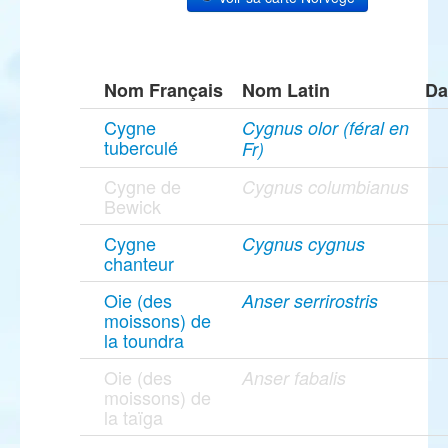
Nom Français
Nom Latin
Da
Cygne
Cygnus olor (féral en
tuberculé
Fr)
Cygne de
Cygnus columbianus
Bewick
Cygne
Cygnus cygnus
chanteur
Oie (des
Anser serrirostris
moissons) de
la toundra
Oie (des
Anser fabalis
moissons) de
la taïga