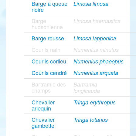
Barge à queue
Limosa limosa
noire
Barge
Limosa haemastica
hudsonienne
Barge rousse
Limosa lapponica
Courlis nain
Numenius minutus
Courlis corlieu
Numenius phaeopus
Courlis cendré
Numenius arquata
Bartramie des
Bartramia
champs
longicauda
Chevalier
Tringa erythropus
arlequin
Chevalier
Tringa totanus
gambette