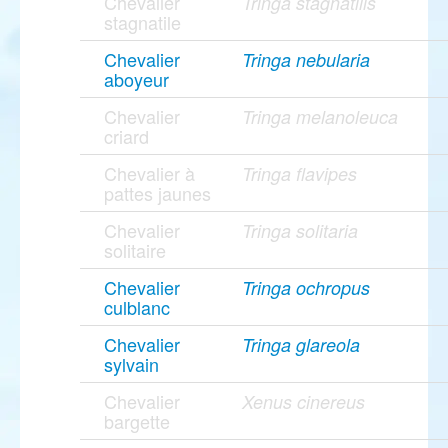
Chevalier
Tringa stagnatilis
stagnatile
Chevalier
Tringa nebularia
aboyeur
Chevalier
Tringa melanoleuca
criard
Chevalier à
Tringa flavipes
pattes jaunes
Chevalier
Tringa solitaria
solitaire
Chevalier
Tringa ochropus
culblanc
Chevalier
Tringa glareola
sylvain
Chevalier
Xenus cinereus
bargette