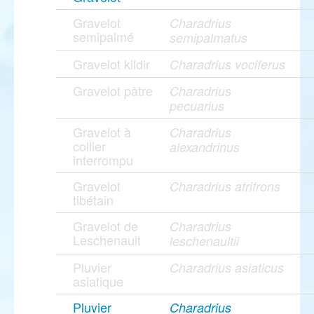
Gravelot
Charadrius
semipalmé
semipalmatus
Gravelot kildir
Charadrius vociferus
Gravelot pâtre
Charadrius
pecuarius
Gravelot à
Charadrius
collier
alexandrinus
interrompu
Gravelot
Charadrius atrifrons
tibétain
Gravelot de
Charadrius
Leschenault
leschenaultii
Pluvier
Charadrius asiaticus
asiatique
Pluvier
Charadrius