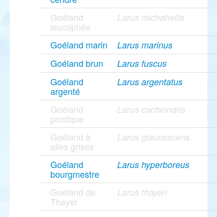
Goéland
Larus michahellis
leucophée
Goéland marin
Larus marinus
Goéland brun
Larus fuscus
Goéland
Larus argentatus
argenté
Goéland
Larus cachinnans
pontique
Goéland à
Larus glaucescens
ailes grises
Goéland
Larus hyperboreus
bourgmestre
Goéland de
Larus thayeri
Thayer