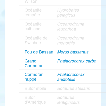
Wilson
Océanite
Hydrobates
tempête
pelagicus
Océanite
Oceanodroma
culblanc
leucorhoa
Océanite de
Oceanodroma
Swinhoe
monorhis
Fou de Bassan
Morus bassanus
Grand
Phalacrocorax carbo
Cormoran
Cormoran
Phalacrocorax
huppé
aristotelis
Butor étoilé
Botaurus stellaris
Butor
Botaurus
d'Amérique
lentiginosus