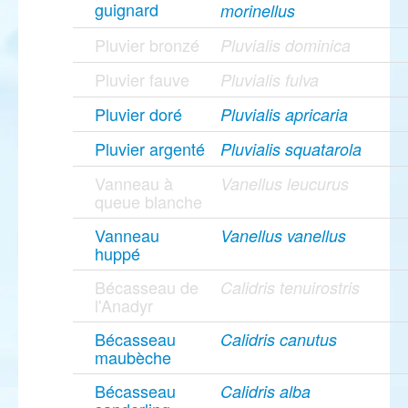
guignard
morinellus
Pluvier bronzé
Pluvialis dominica
Pluvier fauve
Pluvialis fulva
Pluvier doré
Pluvialis apricaria
Pluvier argenté
Pluvialis squatarola
Vanneau à
Vanellus leucurus
queue blanche
Vanneau
Vanellus vanellus
huppé
Bécasseau de
Calidris tenuirostris
l'Anadyr
Bécasseau
Calidris canutus
maubèche
Bécasseau
Calidris alba