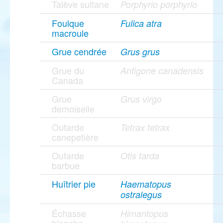
Talève sultane
Porphyrio porphyrio
Foulque
Fulica atra
macroule
Grue cendrée
Grus grus
Grue du
Antigone canadensis
Canada
Grue
Grus virgo
demoiselle
Outarde
Tetrax tetrax
canepetière
Outarde
Otis tarda
barbue
Huîtrier pie
Haematopus
ostralegus
Échasse
Himantopus