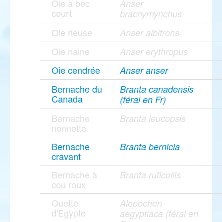
Oie à bec
Anser
court
brachyrhynchus
Oie rieuse
Anser albifrons
Oie naine
Anser erythropus
Oie cendrée
Anser anser
Bernache du
Branta canadensis
Canada
(féral en Fr)
Bernache
Branta leucopsis
nonnette
Bernache
Branta bernicla
cravant
Bernache à
Branta ruficollis
cou roux
Ouette
Alopochen
d'Egypte
aegyptiaca (féral en