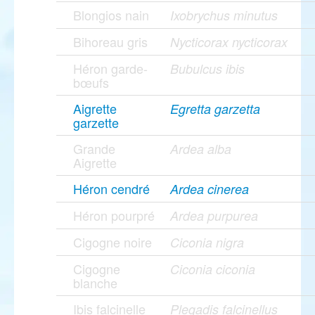
Blongios nain
Ixobrychus minutus
Bihoreau gris
Nycticorax nycticorax
Héron garde-
Bubulcus ibis
bœufs
Aigrette
Egretta garzetta
garzette
Grande
Ardea alba
Aigrette
Héron cendré
Ardea cinerea
Héron pourpré
Ardea purpurea
Cigogne noire
Ciconia nigra
Cigogne
Ciconia ciconia
blanche
Ibis falcinelle
Plegadis falcinellus