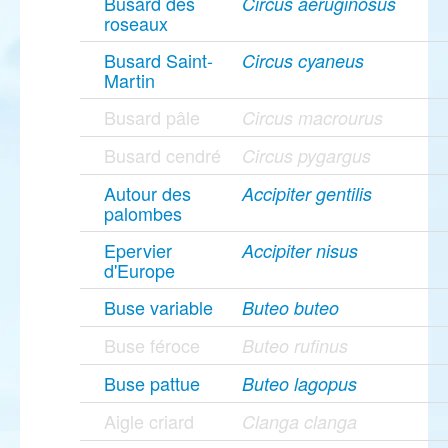
Busard des
Circus aeruginosus
roseaux
Busard Saint-
Circus cyaneus
Martin
Busard pâle
Circus macrourus
Busard cendré
Circus pygargus
Autour des
Accipiter gentilis
palombes
Epervier
Accipiter nisus
d'Europe
Buse variable
Buteo buteo
Buse féroce
Buteo rufinus
Buse pattue
Buteo lagopus
Aigle criard
Clanga clanga