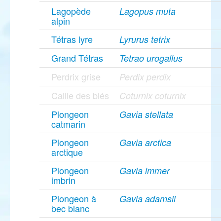
Lagopède
Lagopus muta
alpin
Tétras lyre
Lyrurus tetrix
Grand Tétras
Tetrao urogallus
Perdrix grise
Perdix perdix
Caille des blés
Coturnix coturnix
Plongeon
Gavia stellata
catmarin
Plongeon
Gavia arctica
arctique
Plongeon
Gavia immer
imbrin
Plongeon à
Gavia adamsii
bec blanc