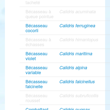
tacheté
Bécasseau à
Calidris acuminata
queue pointue
Bécasseau
Calidris ferruginea
cocorli
Bécasseau à
Calidris himantopus
échasses
Bécasseau
Calidris maritima
violet
Bécasseau
Calidris alpina
variable
Bécasseau
Calidris falcinellus
falcinelle
Bécasseau
Calidris subruficollis
rousset
Combattant
Calidris pugnax