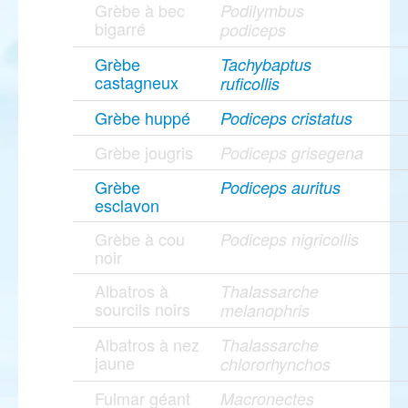
Grèbe à bec
Podilymbus
bigarré
podiceps
Grèbe
Tachybaptus
castagneux
ruficollis
Grèbe huppé
Podiceps cristatus
Grèbe jougris
Podiceps grisegena
Grèbe
Podiceps auritus
esclavon
Grèbe à cou
Podiceps nigricollis
noir
Albatros à
Thalassarche
sourcils noirs
melanophris
Albatros à nez
Thalassarche
jaune
chlororhynchos
Fulmar géant
Macronectes