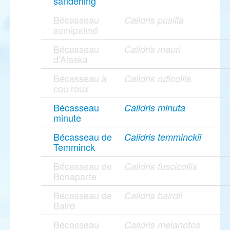
sanderling
Bécasseau
Calidris pusilla
semipalmé
Bécasseau
Calidris mauri
d'Alaska
Bécasseau à
Calidris ruficollis
cou roux
Bécasseau
Calidris minuta
minute
Bécasseau de
Calidris temminckii
Temminck
Bécasseau de
Calidris fuscicollis
Bonaparte
Bécasseau de
Calidris bairdii
Baird
Bécasseau
Calidris melanotos