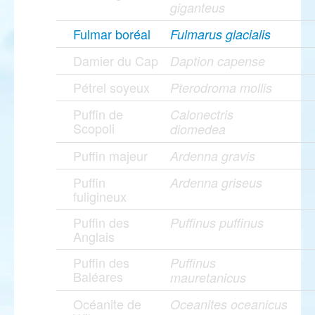
giganteus
Fulmar boréal
Fulmarus glacialis
Damier du Cap
Daption capense
Pétrel soyeux
Pterodroma mollis
Puffin de
Calonectris
Scopoli
diomedea
Puffin majeur
Ardenna gravis
Puffin
Ardenna griseus
fuligineux
Puffin des
Puffinus puffinus
Anglais
Puffin des
Puffinus
Baléares
mauretanicus
Océanite de
Oceanites oceanicus