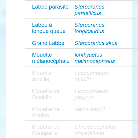
Labbe parasite
Stercorarius
parasiticus
Labbe à
Stercorarius
longue queue
longicaudus
Grand Labbe
Stercorarius skua
Mouette
Ichthyaetus
mélanocéphale
melanocephalus
Mouette
Leucophaeus
atricille
atricilla
Mouette de
Leucophaeus
Franklin
pipixcan
Mouette de
Xema sabini
Sabine
Mouette de
Chroicocephalus
Bonaparte
philadelphia