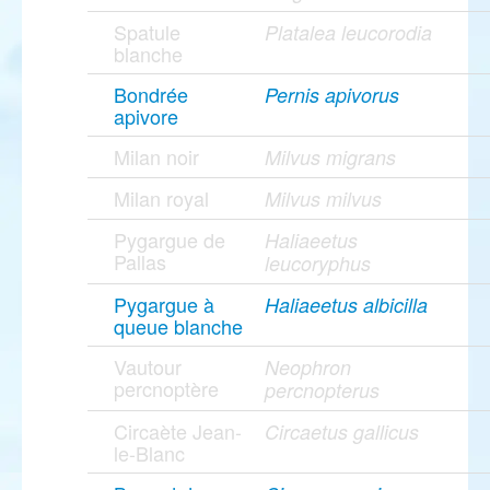
Spatule
Platalea leucorodia
blanche
Bondrée
Pernis apivorus
apivore
Milan noir
Milvus migrans
Milan royal
Milvus milvus
Pygargue de
Haliaeetus
Pallas
leucoryphus
Pygargue à
Haliaeetus albicilla
queue blanche
Vautour
Neophron
percnoptère
percnopterus
Circaète Jean-
Circaetus gallicus
le-Blanc