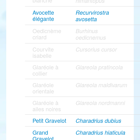
blanche
himantopus
Avocette
Recurvirostra
élégante
avosetta
Oedicnème
Burhinus
criard
oedicnemus
Courvite
Cursorius cursor
isabelle
Glaréole à
Glareola pratincola
collier
Glaréole
Glareola maldivarum
orientale
Glaréole à
Glareola nordmanni
ailes noires
Petit Gravelot
Charadrius dubius
Grand
Charadrius hiaticula
Gravelot