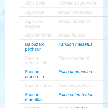
Aigle botté
Hieraaetus pennata
Aigle royal
Aquila chrysaetos
Aigle des
Aquila nipalensis
steppes
Aigle impérial
Aquila heliaca
Balbuzard
Pandion haliaetus
pêcheur
Faucon
Falco naumanni
crécerellette
Faucon
Falco tinnunculus
crécerelle
Faucon kobez
Falco vespertinus
Faucon
Falco columbarius
émerillon