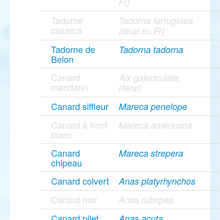
Fr)
Tadorne
Tadorna ferruginea
casarca
(féral en Fr)
Tadorne de
Tadorna tadorna
Belon
Canard
Aix galericulata
mandarin
(féral)
Canard siffleur
Mareca penelope
Canard à front
Mareca americana
blanc
Canard
Mareca strepera
chipeau
Canard colvert
Anas platyrhynchos
Canard noir
Anas rubripes
Canard pilet
Anas acuta