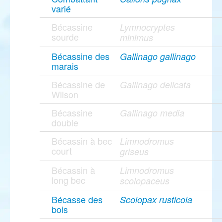
varié
Bécassine
Lymnocryptes
sourde
minimus
Bécassine des
Gallinago gallinago
marais
Bécassine de
Gallinago delicata
Wilson
Bécassine
Gallinago media
double
Bécassin à bec
Limnodromus
court
griseus
Bécassin à
Limnodromus
long bec
scolopaceus
Bécasse des
Scolopax rusticola
bois