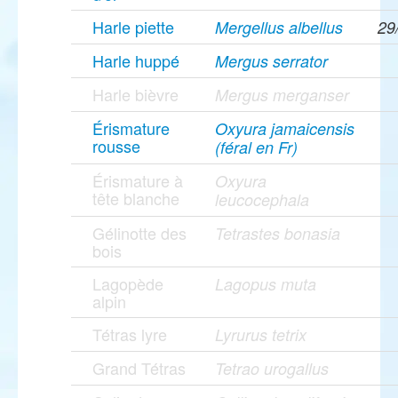
Harle piette
Mergellus albellus
29
Harle huppé
Mergus serrator
Harle bièvre
Mergus merganser
Érismature
Oxyura jamaicensis
rousse
(féral en Fr)
Érismature à
Oxyura
tête blanche
leucocephala
Gélinotte des
Tetrastes bonasia
bois
Lagopède
Lagopus muta
alpin
Tétras lyre
Lyrurus tetrix
Grand Tétras
Tetrao urogallus