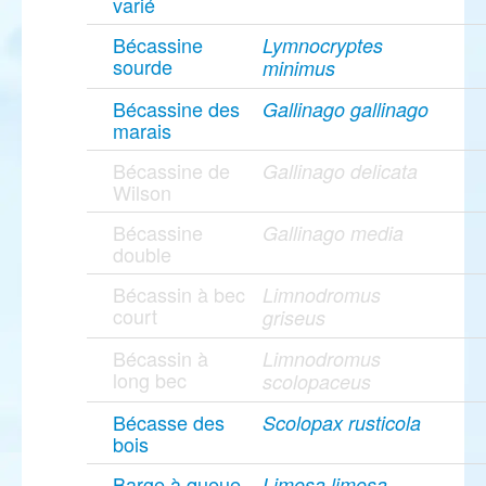
varié
Bécassine
Lymnocryptes
sourde
minimus
Bécassine des
Gallinago gallinago
marais
Bécassine de
Gallinago delicata
Wilson
Bécassine
Gallinago media
double
Bécassin à bec
Limnodromus
court
griseus
Bécassin à
Limnodromus
long bec
scolopaceus
Bécasse des
Scolopax rusticola
bois
Barge à queue
Limosa limosa