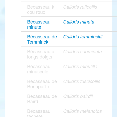
Bécasseau à
Calidris ruficollis
cou roux
Bécasseau
Calidris minuta
minute
Bécasseau de
Calidris temminckii
Temminck
Bécasseau à
Calidris subminuta
longs doigts
Bécasseau
Calidris minutilla
minuscule
Bécasseau de
Calidris fuscicollis
Bonaparte
Bécasseau de
Calidris bairdii
Baird
Bécasseau
Calidris melanotos
tacheté