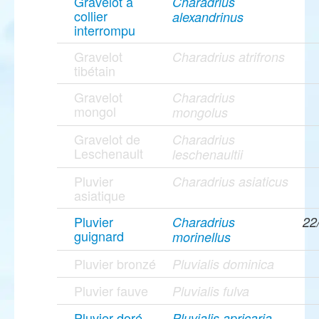
Gravelot à
Charadrius
collier
alexandrinus
interrompu
Gravelot
Charadrius atrifrons
tibétain
Gravelot
Charadrius
mongol
mongolus
Gravelot de
Charadrius
Leschenault
leschenaultii
Pluvier
Charadrius asiaticus
asiatique
Pluvier
Charadrius
22
guignard
morinellus
Pluvier bronzé
Pluvialis dominica
Pluvier fauve
Pluvialis fulva
Pluvier doré
Pluvialis apricaria