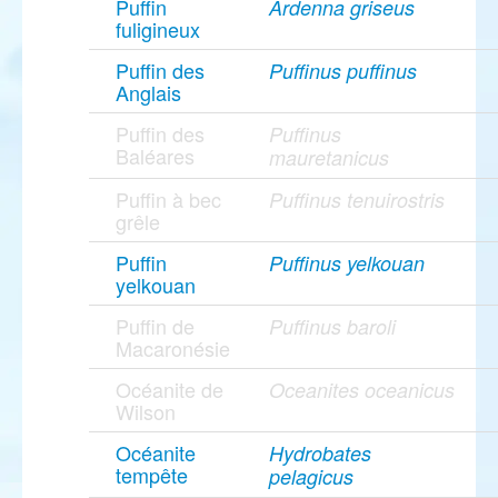
Puffin
Ardenna griseus
fuligineux
Puffin des
Puffinus puffinus
Anglais
Puffin des
Puffinus
Baléares
mauretanicus
Puffin à bec
Puffinus tenuirostris
grêle
Puffin
Puffinus yelkouan
yelkouan
Puffin de
Puffinus baroli
Macaronésie
Océanite de
Oceanites oceanicus
Wilson
Océanite
Hydrobates
tempête
pelagicus