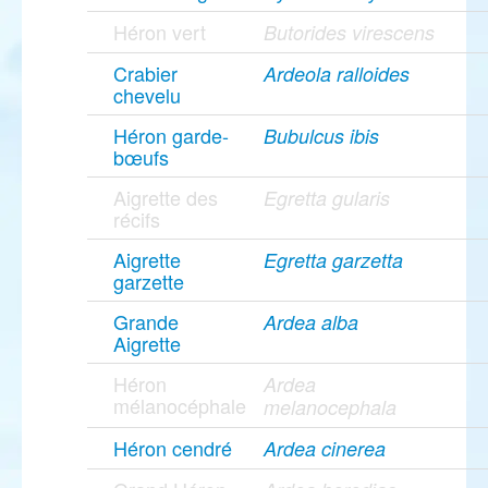
Héron vert
Butorides virescens
Crabier
Ardeola ralloides
chevelu
Héron garde-
Bubulcus ibis
bœufs
Aigrette des
Egretta gularis
récifs
Aigrette
Egretta garzetta
garzette
Grande
Ardea alba
Aigrette
Héron
Ardea
mélanocéphale
melanocephala
Héron cendré
Ardea cinerea