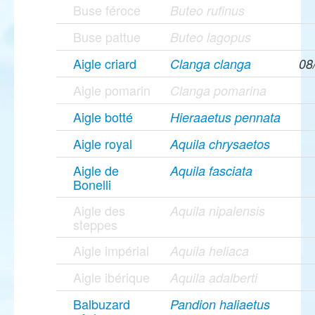
Buse féroce
Buteo rufinus
Buse pattue
Buteo lagopus
Aigle criard
Clanga clanga
08
Aigle pomarin
Clanga pomarina
Aigle botté
Hieraaetus pennata
Aigle royal
Aquila chrysaetos
Aigle de
Aquila fasciata
Bonelli
Aigle des
Aquila nipalensis
steppes
Aigle impérial
Aquila heliaca
Aigle ibérique
Aquila adalberti
Balbuzard
Pandion haliaetus