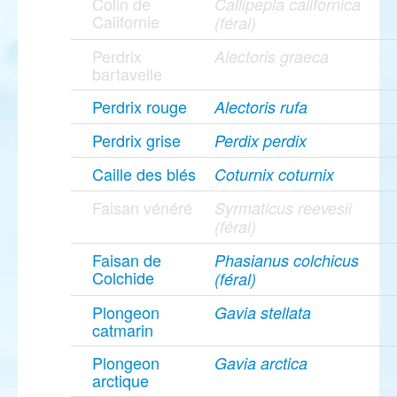
Colin de
Callipepla californica
Californie
(féral)
Perdrix
Alectoris graeca
bartavelle
Perdrix rouge
Alectoris rufa
Perdrix grise
Perdix perdix
Caille des blés
Coturnix coturnix
Faisan vénéré
Syrmaticus reevesii
(féral)
Faisan de
Phasianus colchicus
Colchide
(féral)
Plongeon
Gavia stellata
catmarin
Plongeon
Gavia arctica
arctique