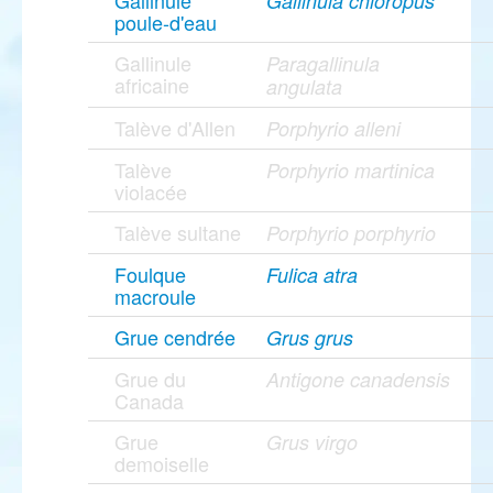
Gallinule
Gallinula chloropus
poule-d'eau
Gallinule
Paragallinula
africaine
angulata
Talève d'Allen
Porphyrio alleni
Talève
Porphyrio martinica
violacée
Talève sultane
Porphyrio porphyrio
Foulque
Fulica atra
macroule
Grue cendrée
Grus grus
Grue du
Antigone canadensis
Canada
Grue
Grus virgo
demoiselle