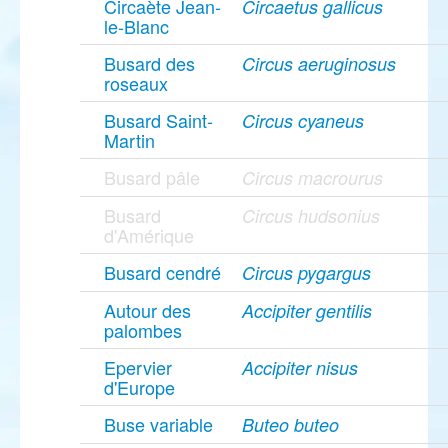
Circaète Jean-
Circaetus gallicus
le-Blanc
Busard des
Circus aeruginosus
roseaux
Busard Saint-
Circus cyaneus
Martin
Busard pâle
Circus macrourus
Busard
Circus hudsonius
d'Amérique
Busard cendré
Circus pygargus
Autour des
Accipiter gentilis
palombes
Epervier
Accipiter nisus
d'Europe
Buse variable
Buteo buteo