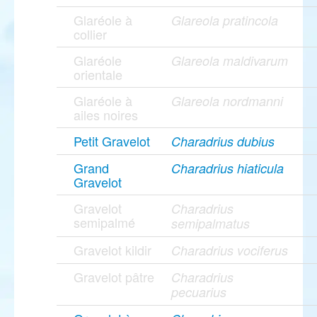
Glaréole à
Glareola pratincola
collier
Glaréole
Glareola maldivarum
orientale
Glaréole à
Glareola nordmanni
ailes noires
Petit Gravelot
Charadrius dubius
Grand
Charadrius hiaticula
Gravelot
Gravelot
Charadrius
semipalmé
semipalmatus
Gravelot kildir
Charadrius vociferus
Gravelot pâtre
Charadrius
pecuarius