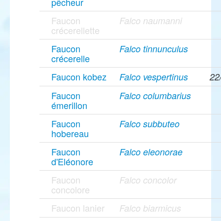
pêcheur
Faucon
Falco naumanni
crécerellette
Faucon
Falco tinnunculus
crécerelle
Faucon kobez
Falco vespertinus
22
Faucon
Falco columbarius
émerillon
Faucon
Falco subbuteo
hobereau
Faucon
Falco eleonorae
d'Eléonore
Faucon
Falco concolor
concolore
Faucon lanier
Falco biarmicus