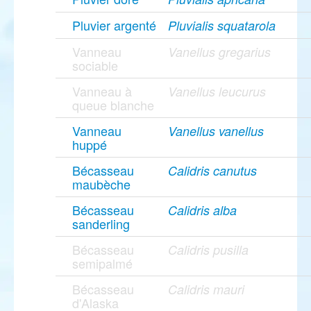
Pluvier argenté
Pluvialis squatarola
Vanneau
Vanellus gregarius
sociable
Vanneau à
Vanellus leucurus
queue blanche
Vanneau
Vanellus vanellus
huppé
Bécasseau
Calidris canutus
maubèche
Bécasseau
Calidris alba
sanderling
Bécasseau
Calidris pusilla
semipalmé
Bécasseau
Calidris mauri
d'Alaska