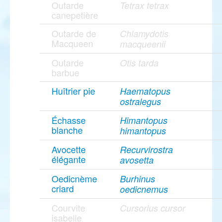
Outarde
Tetrax tetrax
canepetière
Outarde de
Chlamydotis
Macqueen
macqueenii
Outarde
Otis tarda
barbue
Huîtrier pie
Haematopus
ostralegus
Échasse
Himantopus
blanche
himantopus
Avocette
Recurvirostra
élégante
avosetta
Oedicnème
Burhinus
criard
oedicnemus
Courvite
Cursorius cursor
isabelle