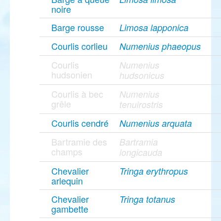
noire
Barge rousse
Limosa lapponica
Courlis corlieu
Numenius phaeopus
Courlis
Numenius
hudsonien
hudsonicus
Courlis à bec
Numenius
grêle
tenuirostris
Courlis cendré
Numenius arquata
Bartramie des
Bartramia
champs
longicauda
Chevalier
Tringa erythropus
arlequin
Chevalier
Tringa totanus
gambette