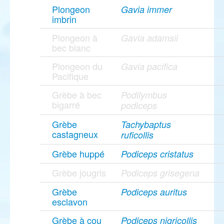
Plongeon
Gavia immer
imbrin
Plongeon à
Gavia adamsii
bec blanc
Plongeon du
Gavia pacifica
Pacifique
Grèbe à bec
Podilymbus
bigarré
podiceps
Grèbe
Tachybaptus
castagneux
ruficollis
Grèbe huppé
Podiceps cristatus
Grèbe jougris
Podiceps grisegena
Grèbe
Podiceps auritus
esclavon
Grèbe à cou
Podiceps nigricollis