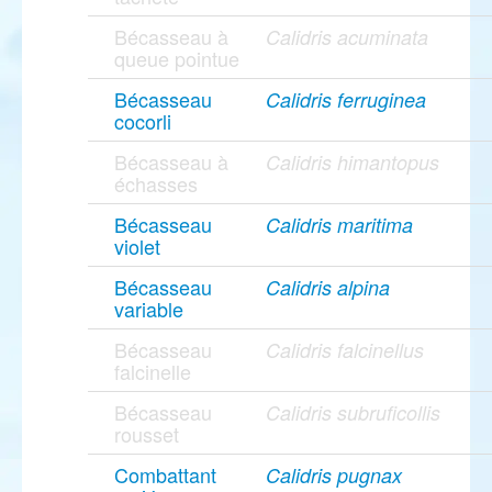
Bécasseau à
Calidris acuminata
queue pointue
Bécasseau
Calidris ferruginea
cocorli
Bécasseau à
Calidris himantopus
échasses
Bécasseau
Calidris maritima
violet
Bécasseau
Calidris alpina
variable
Bécasseau
Calidris falcinellus
falcinelle
Bécasseau
Calidris subruficollis
rousset
Combattant
Calidris pugnax