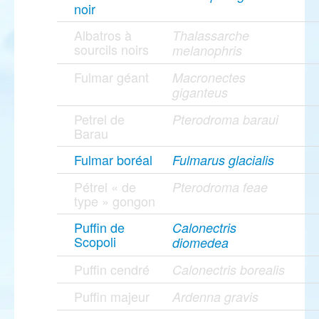
noir
Albatros à
Thalassarche
sourcils noirs
melanophris
Fulmar géant
Macronectes
giganteus
Petrel de
Pterodroma baraui
Barau
Fulmar boréal
Fulmarus glacialis
Pétrel « de
Pterodroma feae
type » gongon
Puffin de
Calonectris
Scopoli
diomedea
Puffin cendré
Calonectris borealis
Puffin majeur
Ardenna gravis