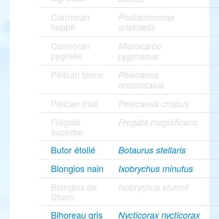
Cormoran
Phalacrocorax
huppé
aristotelis
Cormoran
Microcarbo
pygmée
pygmaeus
Pélican blanc
Pelecanus
onocrotalus
Pélican frisé
Pelecanus crispus
Frégate
Fregata magnificens
superbe
Butor étoilé
Botaurus stellaris
Blongios nain
Ixobrychus minutus
Blongios de
Ixobrychus sturmii
Sturm
Bihoreau gris
Nycticorax nycticorax