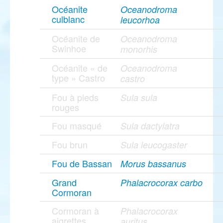
Océanite
Oceanodroma
culblanc
leucorhoa
Océanite de
Oceanodroma
Swinhoe
monorhis
Océanite « de
Oceanodroma
type » Castro
castro
Fou à pieds
Sula sula
rouges
Fou masqué
Sula dactylatra
Fou brun
Sula leucogaster
Fou de Bassan
Morus bassanus
Grand
Phalacrocorax carbo
Cormoran
Cormoran à
Phalacrocorax
aigrettes
auritus