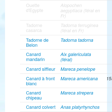
Ouette
Alopochen
d'Egypte
aegyptiaca (féral en
Fr)
Tadorne
Tadorna ferruginea
casarca
(féral en Fr)
Tadorne de
Tadorna tadorna
Belon
Canard
Aix galericulata
mandarin
(féral)
Canard siffleur
Mareca penelope
Canard à front
Mareca americana
15
blanc
Canard
Mareca strepera
chipeau
Canard colvert
Anas platyrhynchos