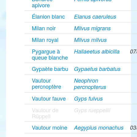
apivore
Élanion blanc
Elanus caeruleus
Milan noir
Milvus migrans
Milan royal
Milvus milvus
Pygargue à
Haliaeetus albicilla
07
queue blanche
Gypaète barbu
Gypaetus barbatus
Vautour
Neophron
percnoptère
percnopterus
Vautour fauve
Gyps fulvus
Vautour de
Gyps rueppellii
Rüppell
Vautour moine
Aegypius monachus
03