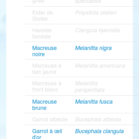
grise
spectabilis
Eider de
Polysticta stelleri
Steller
Harelde
Clangula hyemalis
boréale
Macreuse
Melanitta nigra
noire
Macreuse à
Melanitta americana
bec jaune
Macreuse à
Melanitta
front blanc
perspicillata
Macreuse
Melanitta fusca
brune
Garrot albéole
Bucephala albeola
Garrot à œil
Bucephala clangula
d'or