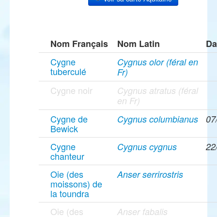
Nom Français
Nom Latin
Da
Cygne
Cygnus olor (féral en
tuberculé
Fr)
Cygne noir
Cygnus atratus (féral
en Fr)
Cygne de
Cygnus columbianus
07
Bewick
Cygne
Cygnus cygnus
22
chanteur
Oie (des
Anser serrirostris
moissons) de
la toundra
Oie (des
Anser fabalis