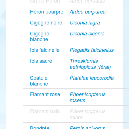
Grand Héron
Ardea herodias
Héron pourpré
Ardea purpurea
Cigogne noire
Ciconia nigra
Cigogne
Ciconia ciconia
blanche
Ibis falcinelle
Plegadis falcinellus
Ibis sacré
Threskiornis
aethiopicus (féral)
Spatule
Platalea leucorodia
blanche
Flamant rose
Phoenicopterus
roseus
Flamant nain
Phoenicopterus
minor
Bondrée
Pernis apivorus