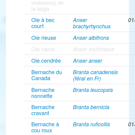
moissons) de
la taïga
Oie à bec
Anser
01
court
brachyrhynchus
Oie rieuse
Anser albifrons
Oie naine
Anser erythropus
Oie cendrée
Anser anser
Bernache du
Branta canadensis
Canada
(féral en Fr)
Bernache
Branta leucopsis
nonnette
Bernache
Branta bernicla
cravant
Bernache à
Branta ruficollis
01
cou roux