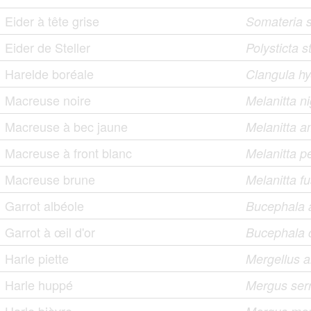
Eider à tête grise
Somateria s
Eider de Steller
Polysticta st
Harelde boréale
Clangula h
Macreuse noire
Melanitta n
Macreuse à bec jaune
Melanitta 
Macreuse à front blanc
Melanitta pe
Macreuse brune
Melanitta f
Garrot albéole
Bucephala 
Garrot à œil d'or
Bucephala 
Harle piette
Mergellus a
Harle huppé
Mergus serr