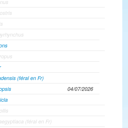
gnus
ostris
is
hyrhynchus
rons
hropus
r
densis (féral en Fr)
opsis
04/07/2026
icla
ollis
egyptiaca (féral en Fr)