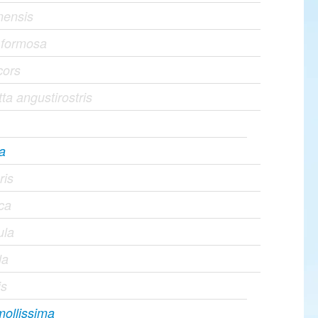
nensis
a formosa
cors
a angustirostris
na
ris
ca
ula
la
is
mollissima