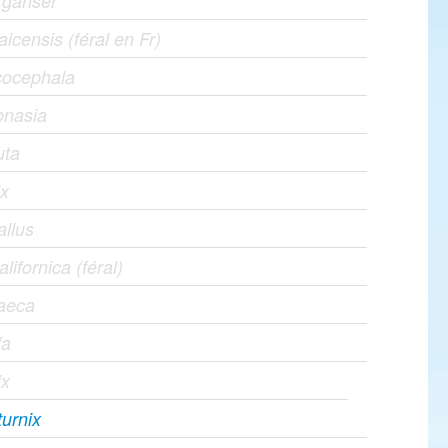
rganser
icensis (féral en Fr)
cocephala
onasia
uta
ix
allus
alifornica (féral)
raeca
fa
ix
turnix