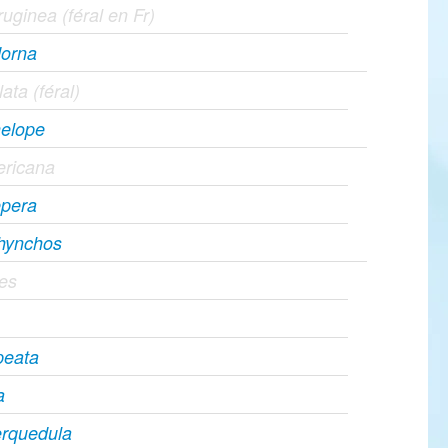
uginea (féral en Fr)
dorna
lata (féral)
elope
ricana
epera
rhynchos
pes
peata
a
erquedula