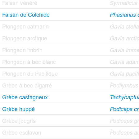
Faisan vénéré
Syrmaticus r
Faisan de Colchide
Phasianus c
Plongeon catmarin
Gavia stella
Plongeon arctique
Gavia arcti
Plongeon imbrin
Gavia imme
Plongeon à bec blanc
Gavia adam
Plongeon du Pacifique
Gavia pacif
Grèbe à bec bigarré
Podilymbus
Grèbe castagneux
Tachybaptus 
Grèbe huppé
Podiceps cr
Grèbe jougris
Podiceps g
Grèbe esclavon
Podiceps au