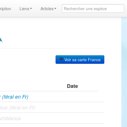
ription
Liens
Articles
u
Voir sa carte France
Date
(féral en Fr)
tus (féral en Fr)
umbianus