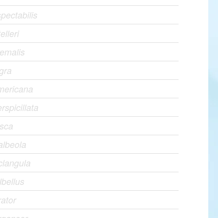
pectabilis
elleri
yemalis
igra
americana
rspicillata
usca
albeola
clangula
lbellus
ator