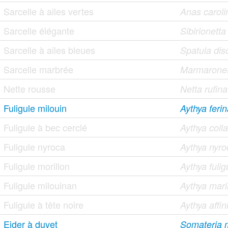
Sarcelle à ailes vertes
Anas caroli
Sarcelle élégante
Sibirionett
Sarcelle à ailes bleues
Spatula dis
Sarcelle marbrée
Marmaronett
Nette rousse
Netta rufina
Fuligule milouin
Aythya feri
Fuligule à bec cerclé
Aythya colla
Fuligule nyroca
Aythya nyro
Fuligule morillon
Aythya fulig
Fuligule milouinan
Aythya mari
Fuligule à tête noire
Aythya affin
Eider à duvet
Somateria 