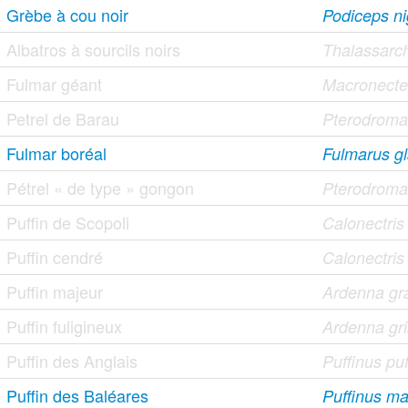
Grèbe à cou noir
Podiceps nig
Albatros à sourcils noirs
Thalassarc
Fulmar géant
Macronecte
Petrel de Barau
Pterodroma
Fulmar boréal
Fulmarus gl
Pétrel « de type » gongon
Pterodroma
Puffin de Scopoli
Calonectri
Puffin cendré
Calonectris
Puffin majeur
Ardenna gr
Puffin fuligineux
Ardenna gr
Puffin des Anglais
Puffinus pu
Puffin des Baléares
Puffinus ma