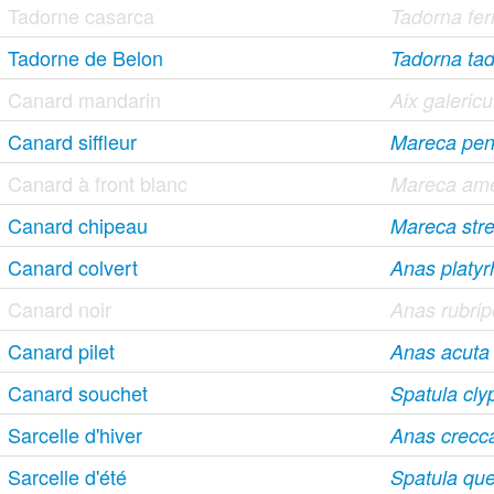
Tadorne casarca
Tadorna ferr
Tadorne de Belon
Tadorna ta
Canard mandarin
Aix galericu
Canard siffleur
Mareca pen
Canard à front blanc
Mareca ame
Canard chipeau
Mareca str
Canard colvert
Anas platy
Canard noir
Anas rubri
Canard pilet
Anas acuta
Canard souchet
Spatula cly
Sarcelle d'hiver
Anas crecc
Sarcelle d'été
Spatula qu