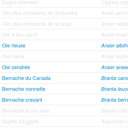
Cygne chanteur
Cygnus cy
Oie (des moissons) de la toundra
Anser serrir
Oie (des moissons) de la taïga
Anser fabal
Oie à bec court
Anser brac
Oie rieuse
Anser albif
Oie naine
Anser eryt
Oie cendrée
Anser anse
Bernache du Canada
Branta cana
Bernache nonnette
Branta leuc
Bernache cravant
Branta bern
Bernache à cou roux
Branta rufic
Ouette d'Egypte
Alopochen a