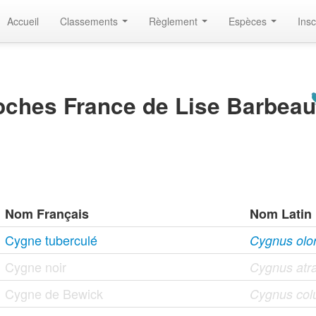
Accueil
Classements
Règlement
Espèces
Insc
ches France de Lise Barbea
Nom Français
Nom Latin
Cygne tuberculé
Cygnus olor 
Cygne noir
Cygnus atra
Cygne de Bewick
Cygnus col