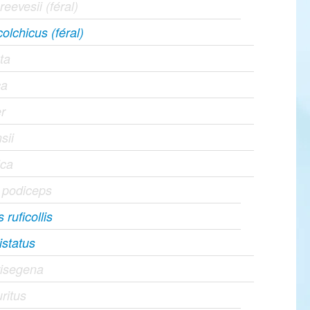
eevesii (féral)
olchicus (féral)
ta
ca
r
sii
ica
 podiceps
ruficollis
istatus
risegena
ritus