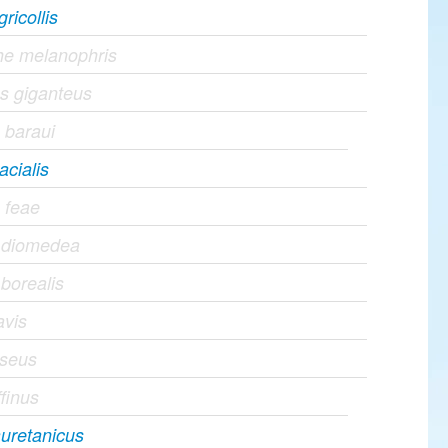
ricollis
he melanophris
s giganteus
 baraui
acialis
 feae
s diomedea
 borealis
avis
iseus
ffinus
uretanicus