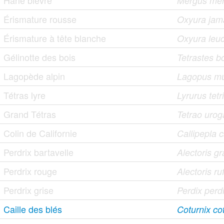
Harle bièvre
Mergus me
Érismature rousse
Oxyura jama
Érismature à tête blanche
Oxyura leu
Gélinotte des bois
Tetrastes b
Lagopède alpin
Lagopus m
Tétras lyre
Lyrurus tetr
Grand Tétras
Tetrao urog
Colin de Californie
Callipepla c
Perdrix bartavelle
Alectoris g
Perdrix rouge
Alectoris ru
Perdrix grise
Perdix perd
Caille des blés
Coturnix co