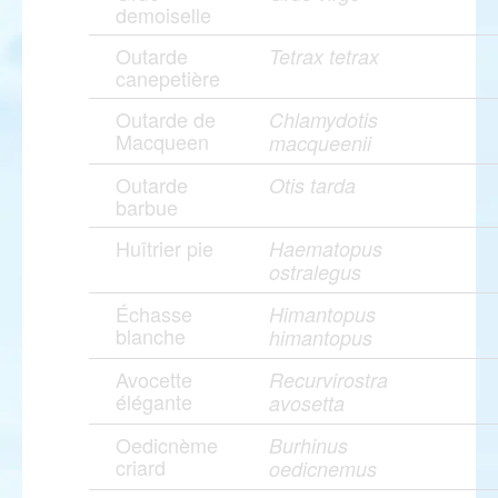
demoiselle
Outarde
Tetrax tetrax
canepetière
Outarde de
Chlamydotis
Macqueen
macqueenii
Outarde
Otis tarda
barbue
Huîtrier pie
Haematopus
ostralegus
Échasse
Himantopus
blanche
himantopus
Avocette
Recurvirostra
élégante
avosetta
Oedicnème
Burhinus
criard
oedicnemus