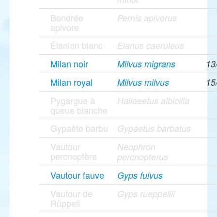
Bondrée
Pernis apivorus
apivore
Élanion blanc
Elanus caeruleus
Milan noir
Milvus migrans
13
Milan royal
Milvus milvus
15
Pygargue à
Haliaeetus albicilla
queue blanche
Gypaète barbu
Gypaetus barbatus
Vautour
Neophron
percnoptère
percnopterus
Vautour fauve
Gyps fulvus
Vautour de
Gyps rueppellii
Rüppell