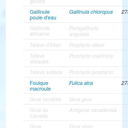
genêts
Gallinule
Gallinula chloropus
27
poule-d'eau
Gallinule
Paragallinula
africaine
angulata
Talève d'Allen
Porphyrio alleni
Talève
Porphyrio martinica
violacée
Talève sultane
Porphyrio porphyrio
Foulque
Fulica atra
27
macroule
Grue cendrée
Grus grus
Grue du
Antigone canadensis
Canada
Grue
Grus virgo