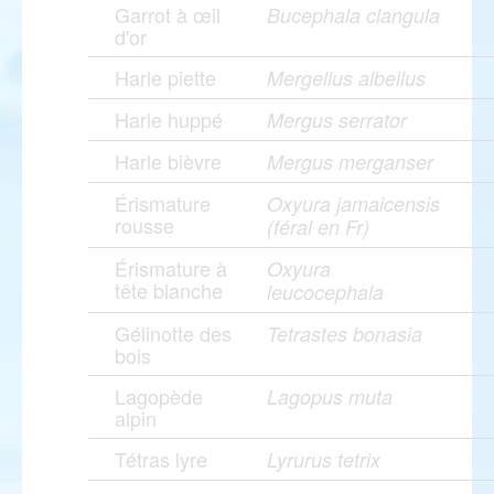
Garrot à œil
Bucephala clangula
d'or
Harle piette
Mergellus albellus
Harle huppé
Mergus serrator
Harle bièvre
Mergus merganser
Érismature
Oxyura jamaicensis
rousse
(féral en Fr)
Érismature à
Oxyura
tête blanche
leucocephala
Gélinotte des
Tetrastes bonasia
bois
Lagopède
Lagopus muta
alpin
Tétras lyre
Lyrurus tetrix