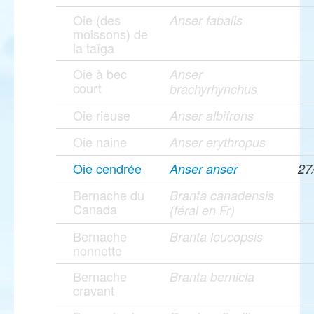
Oie (des
Anser fabalis
moissons) de
la taïga
Oie à bec
Anser
court
brachyrhynchus
Oie rieuse
Anser albifrons
Oie naine
Anser erythropus
Oie cendrée
Anser anser
27
Bernache du
Branta canadensis
Canada
(féral en Fr)
Bernache
Branta leucopsis
nonnette
Bernache
Branta bernicla
cravant