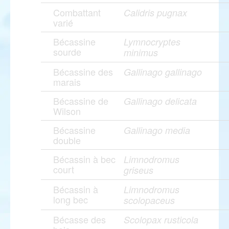
Combattant
Calidris pugnax
varié
Bécassine
Lymnocryptes
sourde
minimus
Bécassine des
Gallinago gallinago
marais
Bécassine de
Gallinago delicata
Wilson
Bécassine
Gallinago media
double
Bécassin à bec
Limnodromus
court
griseus
Bécassin à
Limnodromus
long bec
scolopaceus
Bécasse des
Scolopax rusticola