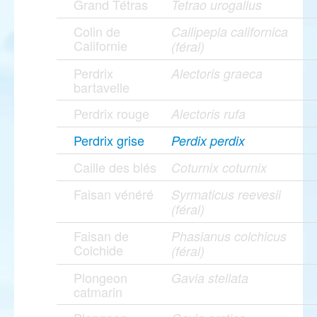
Grand Tétras
Tetrao urogallus
Colin de
Callipepla californica
Californie
(féral)
Perdrix
Alectoris graeca
bartavelle
Perdrix rouge
Alectoris rufa
Perdrix grise
Perdix perdix
Caille des blés
Coturnix coturnix
Faisan vénéré
Syrmaticus reevesii
(féral)
Faisan de
Phasianus colchicus
Colchide
(féral)
Plongeon
Gavia stellata
catmarin