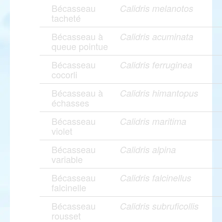
Bécasseau
Calidris melanotos
tacheté
Bécasseau à
Calidris acuminata
queue pointue
Bécasseau
Calidris ferruginea
cocorli
Bécasseau à
Calidris himantopus
échasses
Bécasseau
Calidris maritima
violet
Bécasseau
Calidris alpina
variable
Bécasseau
Calidris falcinellus
falcinelle
Bécasseau
Calidris subruficollis
rousset