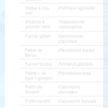
Grèbe à cou
Podiceps nigricollis
noir
Albatros à
Thalassarche
sourcils noirs
melanophris
Fulmar géant
Macronectes
giganteus
Petrel de
Pterodroma baraui
Barau
Fulmar boréal
Fulmarus glacialis
Pétrel « de
Pterodroma feae
type » gongon
Puffin de
Calonectris
Scopoli
diomedea
Puffin cendré
Calonectris borealis