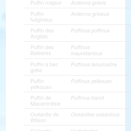
Puffin majeur
Ardenna gravis
Puffin
Ardenna griseus
fuligineux
Puffin des
Puffinus puffinus
Anglais
Puffin des
Puffinus
Baléares
mauretanicus
Puffin à bec
Puffinus tenuirostris
grêle
Puffin
Puffinus yelkouan
yelkouan
Puffin de
Puffinus baroli
Macaronésie
Océanite de
Oceanites oceanicus
Wilson
Océanite
Hydrobates