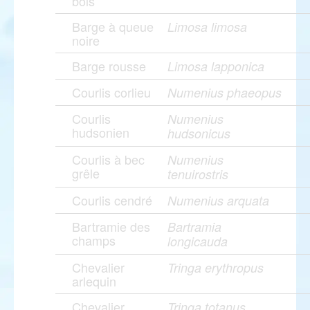
bois
Barge à queue
Limosa limosa
noire
Barge rousse
Limosa lapponica
Courlis corlieu
Numenius phaeopus
Courlis
Numenius
hudsonien
hudsonicus
Courlis à bec
Numenius
grêle
tenuirostris
Courlis cendré
Numenius arquata
Bartramie des
Bartramia
champs
longicauda
Chevalier
Tringa erythropus
arlequin
Chevalier
Tringa totanus