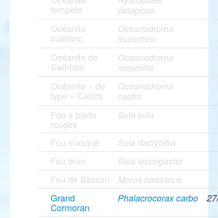
tempête
pelagicus
Océanite
Oceanodroma
culblanc
leucorhoa
Océanite de
Oceanodroma
Swinhoe
monorhis
Océanite « de
Oceanodroma
type » Castro
castro
Fou à pieds
Sula sula
rouges
Fou masqué
Sula dactylatra
Fou brun
Sula leucogaster
Fou de Bassan
Morus bassanus
Grand
Phalacrocorax carbo
27
Cormoran