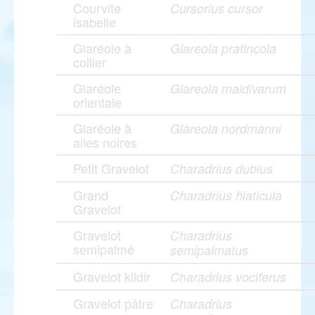
Courvite
Cursorius cursor
isabelle
Glaréole à
Glareola pratincola
collier
Glaréole
Glareola maldivarum
orientale
Glaréole à
Glareola nordmanni
ailes noires
Petit Gravelot
Charadrius dubius
Grand
Charadrius hiaticula
Gravelot
Gravelot
Charadrius
semipalmé
semipalmatus
Gravelot kildir
Charadrius vociferus
Gravelot pâtre
Charadrius