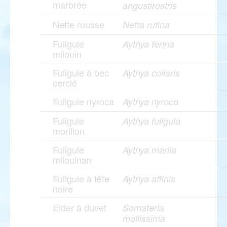
marbrée
angustirostris
Nette rousse
Netta rufina
Fuligule
Aythya ferina
milouin
Fuligule à bec
Aythya collaris
cerclé
Fuligule nyroca
Aythya nyroca
Fuligule
Aythya fuligula
morillon
Fuligule
Aythya marila
milouinan
Fuligule à tête
Aythya affinis
noire
Eider à duvet
Somateria
mollissima