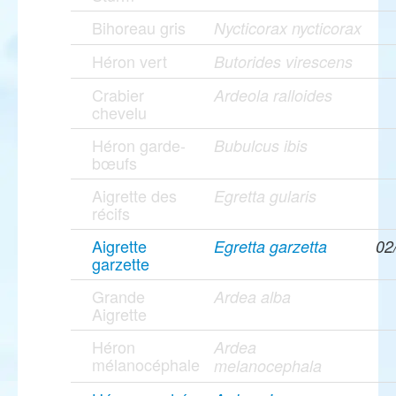
Bihoreau gris
Nycticorax nycticorax
Héron vert
Butorides virescens
Crabier
Ardeola ralloides
chevelu
Héron garde-
Bubulcus ibis
bœufs
Aigrette des
Egretta gularis
récifs
Aigrette
Egretta garzetta
02
garzette
Grande
Ardea alba
Aigrette
Héron
Ardea
mélanocéphale
melanocephala