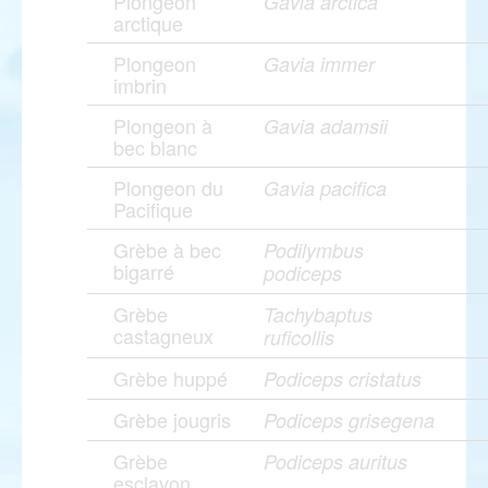
Plongeon
Gavia arctica
arctique
Plongeon
Gavia immer
imbrin
Plongeon à
Gavia adamsii
bec blanc
Plongeon du
Gavia pacifica
Pacifique
Grèbe à bec
Podilymbus
bigarré
podiceps
Grèbe
Tachybaptus
castagneux
ruficollis
Grèbe huppé
Podiceps cristatus
Grèbe jougris
Podiceps grisegena
Grèbe
Podiceps auritus
esclavon