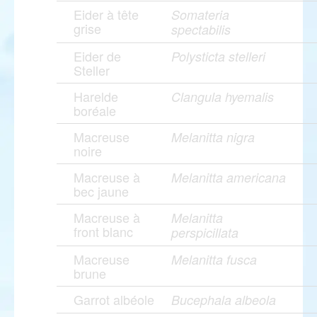
Eider à tête
Somateria
grise
spectabilis
Eider de
Polysticta stelleri
Steller
Harelde
Clangula hyemalis
boréale
Macreuse
Melanitta nigra
noire
Macreuse à
Melanitta americana
bec jaune
Macreuse à
Melanitta
front blanc
perspicillata
Macreuse
Melanitta fusca
brune
Garrot albéole
Bucephala albeola