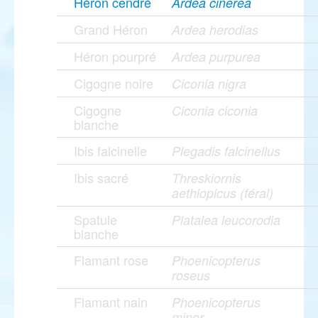
Héron cendré
Ardea cinerea
Grand Héron
Ardea herodias
Héron pourpré
Ardea purpurea
Cigogne noire
Ciconia nigra
Cigogne
Ciconia ciconia
blanche
Ibis falcinelle
Plegadis falcinellus
Ibis sacré
Threskiornis
aethiopicus (féral)
Spatule
Platalea leucorodia
blanche
Flamant rose
Phoenicopterus
roseus
Flamant nain
Phoenicopterus
minor