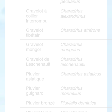
pecuarius
Gravelot à
Charadrius
collier
alexandrinus
interrompu
Gravelot
Charadrius atrifrons
tibétain
Gravelot
Charadrius
mongol
mongolus
Gravelot de
Charadrius
Leschenault
leschenaultii
Pluvier
Charadrius asiaticus
asiatique
Pluvier
Charadrius
guignard
morinellus
Pluvier bronzé
Pluvialis dominica