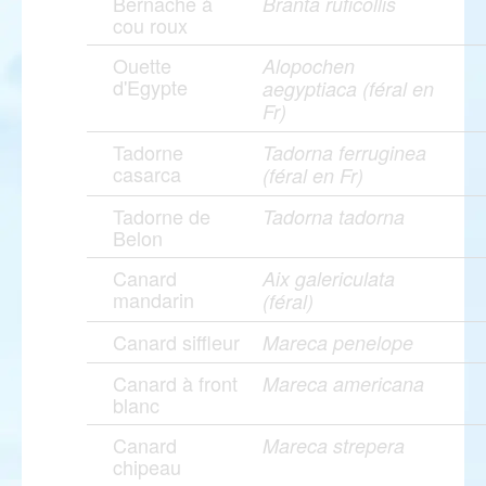
Bernache à
Branta ruficollis
cou roux
Ouette
Alopochen
d'Egypte
aegyptiaca (féral en
Fr)
Tadorne
Tadorna ferruginea
casarca
(féral en Fr)
Tadorne de
Tadorna tadorna
Belon
Canard
Aix galericulata
mandarin
(féral)
Canard siffleur
Mareca penelope
Canard à front
Mareca americana
blanc
Canard
Mareca strepera
chipeau