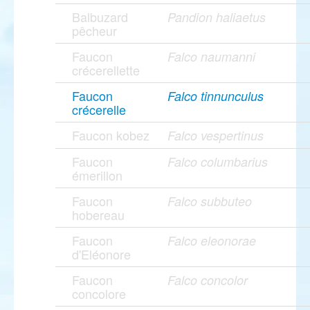
Balbuzard
Pandion haliaetus
pêcheur
Faucon
Falco naumanni
crécerellette
Faucon
Falco tinnunculus
crécerelle
Faucon kobez
Falco vespertinus
Faucon
Falco columbarius
émerillon
Faucon
Falco subbuteo
hobereau
Faucon
Falco eleonorae
d'Eléonore
Faucon
Falco concolor
concolore