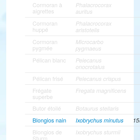
Cormoran à
Phalacrocorax
aigrettes
auritus
Cormoran
Phalacrocorax
huppé
aristotelis
Cormoran
Microcarbo
pygmée
pygmaeus
Pélican blanc
Pelecanus
onocrotalus
Pélican frisé
Pelecanus crispus
Frégate
Fregata magnificens
superbe
Butor étoilé
Botaurus stellaris
Blongios nain
Ixobrychus minutus
15
Blongios de
Ixobrychus sturmii
Sturm