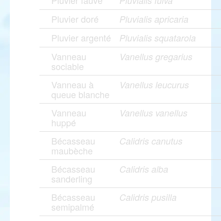
Pluvier fauve
Pluvialis fulva
Pluvier doré
Pluvialis apricaria
Pluvier argenté
Pluvialis squatarola
Vanneau
Vanellus gregarius
sociable
Vanneau à
Vanellus leucurus
queue blanche
Vanneau
Vanellus vanellus
huppé
Bécasseau
Calidris canutus
maubèche
Bécasseau
Calidris alba
sanderling
Bécasseau
Calidris pusilla
semipalmé