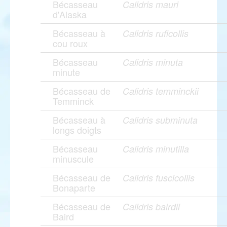
Bécasseau
Calidris mauri
d'Alaska
Bécasseau à
Calidris ruficollis
cou roux
Bécasseau
Calidris minuta
minute
Bécasseau de
Calidris temminckii
Temminck
Bécasseau à
Calidris subminuta
longs doigts
Bécasseau
Calidris minutilla
minuscule
Bécasseau de
Calidris fuscicollis
Bonaparte
Bécasseau de
Calidris bairdii
Baird