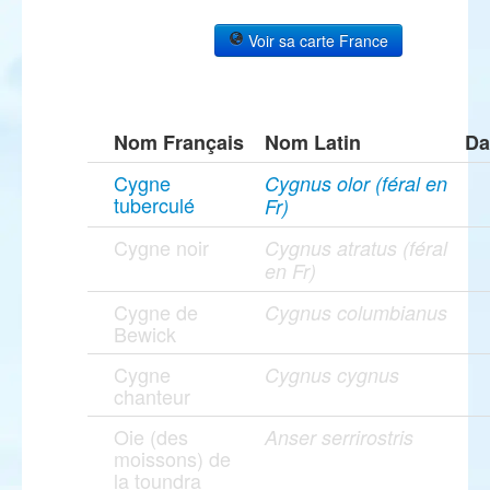
Voir sa carte France
Nom Français
Nom Latin
Da
Cygne
Cygnus olor (féral en
tuberculé
Fr)
Cygne noir
Cygnus atratus (féral
en Fr)
Cygne de
Cygnus columbianus
Bewick
Cygne
Cygnus cygnus
chanteur
Oie (des
Anser serrirostris
moissons) de
la toundra