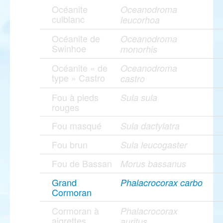
Océanite
Oceanodroma
culblanc
leucorhoa
Océanite de
Oceanodroma
Swinhoe
monorhis
Océanite « de
Oceanodroma
type » Castro
castro
Fou à pieds
Sula sula
rouges
Fou masqué
Sula dactylatra
Fou brun
Sula leucogaster
Fou de Bassan
Morus bassanus
Grand
Phalacrocorax carbo
Cormoran
Cormoran à
Phalacrocorax
aigrettes
auritus