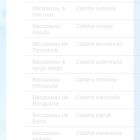
Bécasseau à
Calidris ruficollis
cou roux
Bécasseau
Calidris minuta
minute
Bécasseau de
Calidris temminckii
Temminck
Bécasseau à
Calidris subminuta
longs doigts
Bécasseau
Calidris minutilla
minuscule
Bécasseau de
Calidris fuscicollis
Bonaparte
Bécasseau de
Calidris bairdii
Baird
Bécasseau
Calidris melanotos
tacheté