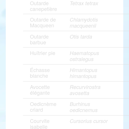
Outarde
Tetrax tetrax
canepetière
Outarde de
Chlamydotis
Macqueen
macqueenii
Outarde
Otis tarda
barbue
Huîtrier pie
Haematopus
ostralegus
Échasse
Himantopus
blanche
himantopus
Avocette
Recurvirostra
élégante
avosetta
Oedicnème
Burhinus
criard
oedicnemus
Courvite
Cursorius cursor
isabelle