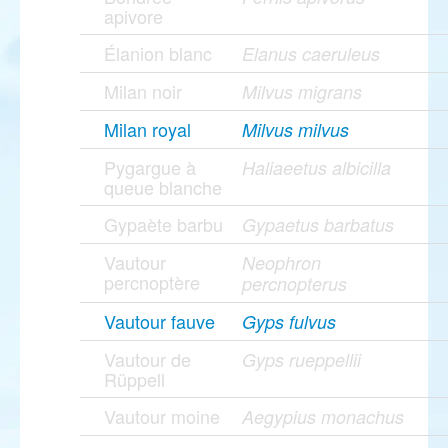
apivore
Élanion blanc
Elanus caeruleus
Milan noir
Milvus migrans
Milan royal
Milvus milvus
Pygargue à
Haliaeetus albicilla
queue blanche
Gypaète barbu
Gypaetus barbatus
Vautour
Neophron
percnoptère
percnopterus
Vautour fauve
Gyps fulvus
Vautour de
Gyps rueppellii
Rüppell
Vautour moine
Aegypius monachus