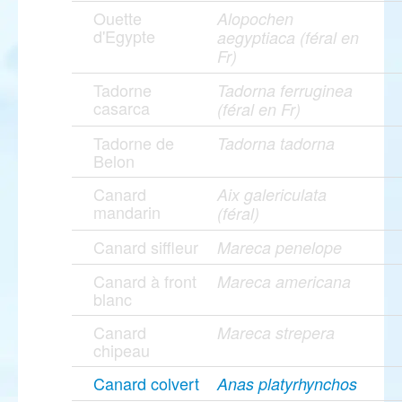
Ouette
Alopochen
d'Egypte
aegyptiaca (féral en
Fr)
Tadorne
Tadorna ferruginea
casarca
(féral en Fr)
Tadorne de
Tadorna tadorna
Belon
Canard
Aix galericulata
mandarin
(féral)
Canard siffleur
Mareca penelope
Canard à front
Mareca americana
blanc
Canard
Mareca strepera
chipeau
Canard colvert
Anas platyrhynchos