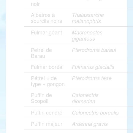
noir
Albatros à
Thalassarche
sourcils noirs
melanophris
Fulmar géant
Macronectes
giganteus
Petrel de
Pterodroma baraui
Barau
Fulmar boréal
Fulmarus glacialis
Pétrel « de
Pterodroma feae
type » gongon
Puffin de
Calonectris
Scopoli
diomedea
Puffin cendré
Calonectris borealis
Puffin majeur
Ardenna gravis