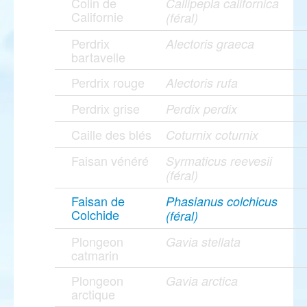
Colin de
Callipepla californica
Californie
(féral)
Perdrix
Alectoris graeca
bartavelle
Perdrix rouge
Alectoris rufa
Perdrix grise
Perdix perdix
Caille des blés
Coturnix coturnix
Faisan vénéré
Syrmaticus reevesii
(féral)
Faisan de
Phasianus colchicus
Colchide
(féral)
Plongeon
Gavia stellata
catmarin
Plongeon
Gavia arctica
arctique