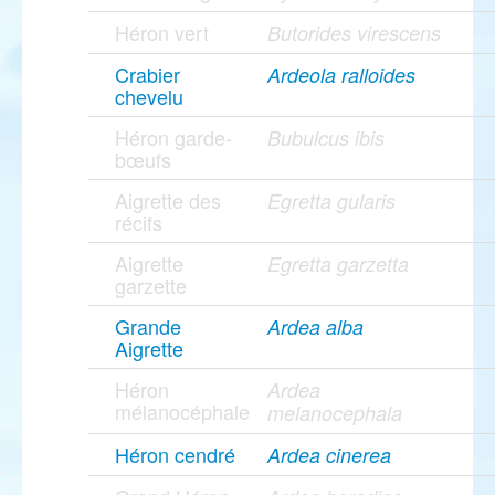
Héron vert
Butorides virescens
Crabier
Ardeola ralloides
chevelu
Héron garde-
Bubulcus ibis
bœufs
Aigrette des
Egretta gularis
récifs
Aigrette
Egretta garzetta
garzette
Grande
Ardea alba
Aigrette
Héron
Ardea
mélanocéphale
melanocephala
Héron cendré
Ardea cinerea