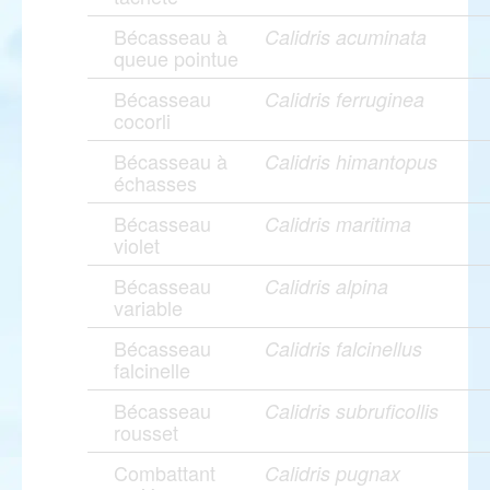
Bécasseau à
Calidris acuminata
queue pointue
Bécasseau
Calidris ferruginea
cocorli
Bécasseau à
Calidris himantopus
échasses
Bécasseau
Calidris maritima
violet
Bécasseau
Calidris alpina
variable
Bécasseau
Calidris falcinellus
falcinelle
Bécasseau
Calidris subruficollis
rousset
Combattant
Calidris pugnax