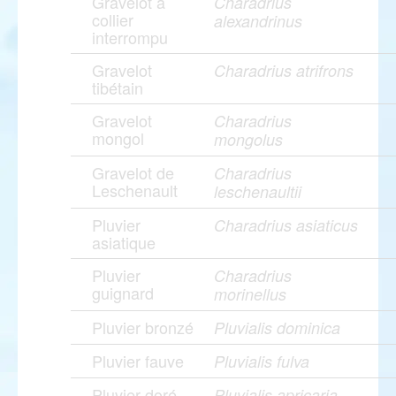
Gravelot à
Charadrius
collier
alexandrinus
interrompu
Gravelot
Charadrius atrifrons
tibétain
Gravelot
Charadrius
mongol
mongolus
Gravelot de
Charadrius
Leschenault
leschenaultii
Pluvier
Charadrius asiaticus
asiatique
Pluvier
Charadrius
guignard
morinellus
Pluvier bronzé
Pluvialis dominica
Pluvier fauve
Pluvialis fulva
Pluvier doré
Pluvialis apricaria