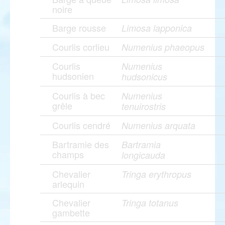
noire
Barge rousse
Limosa lapponica
Courlis corlieu
Numenius phaeopus
Courlis
Numenius
hudsonien
hudsonicus
Courlis à bec
Numenius
grêle
tenuirostris
Courlis cendré
Numenius arquata
Bartramie des
Bartramia
champs
longicauda
Chevalier
Tringa erythropus
arlequin
Chevalier
Tringa totanus
gambette