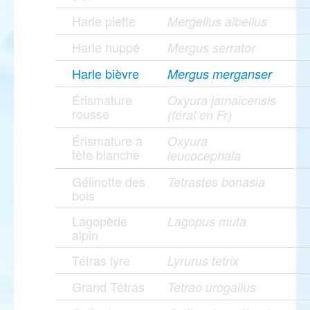
Harle piette
Mergellus albellus
Harle huppé
Mergus serrator
Harle bièvre
Mergus merganser
Érismature
Oxyura jamaicensis
rousse
(féral en Fr)
Érismature à
Oxyura
tête blanche
leucocephala
Gélinotte des
Tetrastes bonasia
bois
Lagopède
Lagopus muta
alpin
Tétras lyre
Lyrurus tetrix
Grand Tétras
Tetrao urogallus