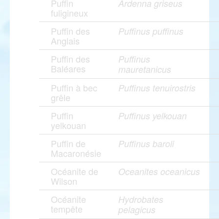
Puffin
Ardenna griseus
fuligineux
Puffin des
Puffinus puffinus
Anglais
Puffin des
Puffinus
Baléares
mauretanicus
Puffin à bec
Puffinus tenuirostris
grêle
Puffin
Puffinus yelkouan
yelkouan
Puffin de
Puffinus baroli
Macaronésie
Océanite de
Oceanites oceanicus
Wilson
Océanite
Hydrobates
tempête
pelagicus