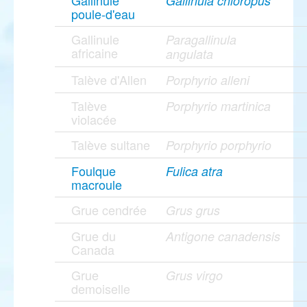
Gallinule
Gallinula chloropus
poule-d'eau
Gallinule
Paragallinula
africaine
angulata
Talève d'Allen
Porphyrio alleni
Talève
Porphyrio martinica
violacée
Talève sultane
Porphyrio porphyrio
Foulque
Fulica atra
macroule
Grue cendrée
Grus grus
Grue du
Antigone canadensis
Canada
Grue
Grus virgo
demoiselle