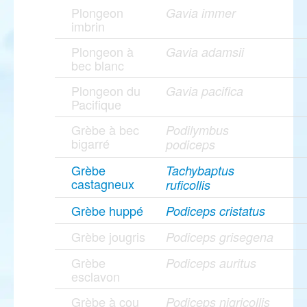
Plongeon
Gavia immer
imbrin
Plongeon à
Gavia adamsii
bec blanc
Plongeon du
Gavia pacifica
Pacifique
Grèbe à bec
Podilymbus
bigarré
podiceps
Grèbe
Tachybaptus
castagneux
ruficollis
Grèbe huppé
Podiceps cristatus
Grèbe jougris
Podiceps grisegena
Grèbe
Podiceps auritus
esclavon
Grèbe à cou
Podiceps nigricollis