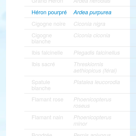
Grand Héron
Ardea herodias
Héron pourpré
Ardea purpurea
Cigogne noire
Ciconia nigra
Cigogne
Ciconia ciconia
blanche
Ibis falcinelle
Plegadis falcinellus
Ibis sacré
Threskiornis
aethiopicus (féral)
Spatule
Platalea leucorodia
blanche
Flamant rose
Phoenicopterus
roseus
Flamant nain
Phoenicopterus
minor
Bondrée
Pernis apivorus