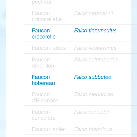
pêcheur
Faucon
Falco naumanni
crécerellette
Faucon
Falco tinnunculus
crécerelle
Faucon kobez
Falco vespertinus
Faucon
Falco columbarius
émerillon
Faucon
Falco subbuteo
hobereau
Faucon
Falco eleonorae
d'Eléonore
Faucon
Falco concolor
concolore
Faucon lanier
Falco biarmicus