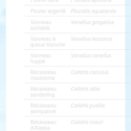
Pluvier argenté
Pluvialis squatarola
Vanneau
Vanellus gregarius
sociable
Vanneau à
Vanellus leucurus
queue blanche
Vanneau
Vanellus vanellus
huppé
Bécasseau
Calidris canutus
maubèche
Bécasseau
Calidris alba
sanderling
Bécasseau
Calidris pusilla
semipalmé
Bécasseau
Calidris mauri
d'Alaska