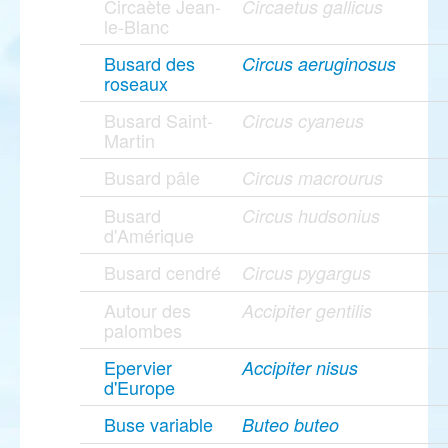
Circaète Jean-
Circaetus gallicus
le-Blanc
Busard des
Circus aeruginosus
roseaux
Busard Saint-
Circus cyaneus
Martin
Busard pâle
Circus macrourus
Busard
Circus hudsonius
d'Amérique
Busard cendré
Circus pygargus
Autour des
Accipiter gentilis
palombes
Epervier
Accipiter nisus
d'Europe
Buse variable
Buteo buteo