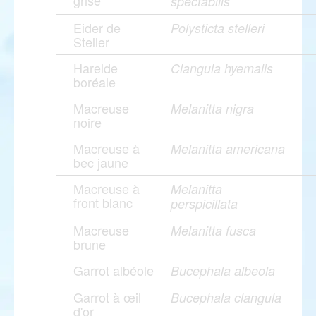
grise
spectabilis
Eider de
Polysticta stelleri
Steller
Harelde
Clangula hyemalis
boréale
Macreuse
Melanitta nigra
noire
Macreuse à
Melanitta americana
bec jaune
Macreuse à
Melanitta
front blanc
perspicillata
Macreuse
Melanitta fusca
brune
Garrot albéole
Bucephala albeola
Garrot à œil
Bucephala clangula
d'or