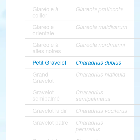
Glaréole à
Glareola pratincola
collier
Glaréole
Glareola maldivarum
orientale
Glaréole à
Glareola nordmanni
ailes noires
Petit Gravelot
Charadrius dubius
Grand
Charadrius hiaticula
Gravelot
Gravelot
Charadrius
semipalmé
semipalmatus
Gravelot kildir
Charadrius vociferus
Gravelot pâtre
Charadrius
pecuarius