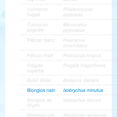
Cormoran
Phalacrocorax
huppé
aristotelis
Cormoran
Microcarbo
pygmée
pygmaeus
Pélican blanc
Pelecanus
onocrotalus
Pélican frisé
Pelecanus crispus
Frégate
Fregata magnificens
superbe
Butor étoilé
Botaurus stellaris
Blongios nain
Ixobrychus minutus
Blongios de
Ixobrychus sturmii
Sturm
Bihoreau gris
Nycticorax nycticorax