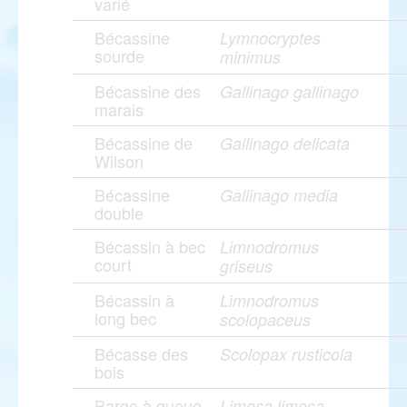
varié
Bécassine
Lymnocryptes
sourde
minimus
Bécassine des
Gallinago gallinago
marais
Bécassine de
Gallinago delicata
Wilson
Bécassine
Gallinago media
double
Bécassin à bec
Limnodromus
court
griseus
Bécassin à
Limnodromus
long bec
scolopaceus
Bécasse des
Scolopax rusticola
bois
Barge à queue
Limosa limosa