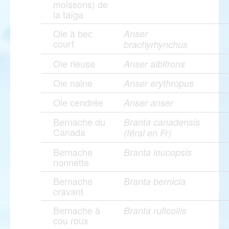
moissons) de
la taïga
Oie à bec
Anser
court
brachyrhynchus
Oie rieuse
Anser albifrons
Oie naine
Anser erythropus
Oie cendrée
Anser anser
Bernache du
Branta canadensis
Canada
(féral en Fr)
Bernache
Branta leucopsis
nonnette
Bernache
Branta bernicla
cravant
Bernache à
Branta ruficollis
cou roux