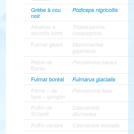
Grèbe à cou
Podiceps nigricollis
noir
Albatros à
Thalassarche
sourcils noirs
melanophris
Fulmar géant
Macronectes
giganteus
Petrel de
Pterodroma baraui
Barau
Fulmar boréal
Fulmarus glacialis
Pétrel « de
Pterodroma feae
type » gongon
Puffin de
Calonectris
Scopoli
diomedea
Puffin cendré
Calonectris borealis