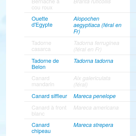
Bernache à
Branta ruficollis
cou roux
Ouette
Alopochen
d'Egypte
aegyptiaca (féral en
Fr)
Tadorne
Tadorna ferruginea
casarca
(féral en Fr)
Tadorne de
Tadorna tadorna
Belon
Canard
Aix galericulata
mandarin
(féral)
Canard siffleur
Mareca penelope
Canard à front
Mareca americana
blanc
Canard
Mareca strepera
chipeau