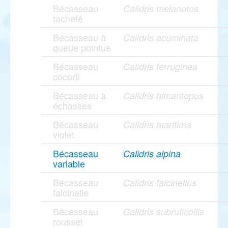
Bécasseau
Calidris melanotos
tacheté
Bécasseau à
Calidris acuminata
queue pointue
Bécasseau
Calidris ferruginea
cocorli
Bécasseau à
Calidris himantopus
échasses
Bécasseau
Calidris maritima
violet
Bécasseau
Calidris alpina
variable
Bécasseau
Calidris falcinellus
falcinelle
Bécasseau
Calidris subruficollis
rousset