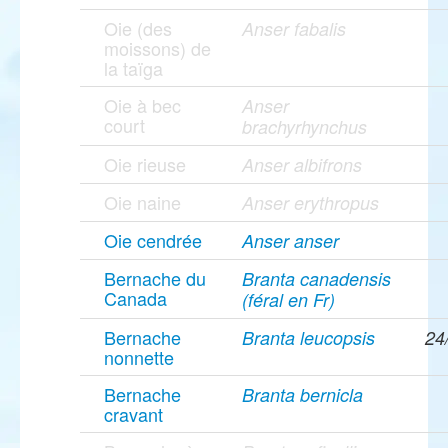
Oie (des
Anser fabalis
moissons) de
la taïga
Oie à bec
Anser
court
brachyrhynchus
Oie rieuse
Anser albifrons
Oie naine
Anser erythropus
Oie cendrée
Anser anser
Bernache du
Branta canadensis
Canada
(féral en Fr)
Bernache
Branta leucopsis
24
nonnette
Bernache
Branta bernicla
cravant