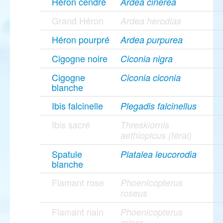
Héron cendré
Ardea cinerea
Grand Héron
Ardea herodias
Héron pourpré
Ardea purpurea
Cigogne noire
Ciconia nigra
Cigogne
Ciconia ciconia
blanche
Ibis falcinelle
Plegadis falcinellus
Ibis sacré
Threskiornis
aethiopicus (féral)
Spatule
Platalea leucorodia
blanche
Flamant rose
Phoenicopterus
roseus
Flamant nain
Phoenicopterus
minor