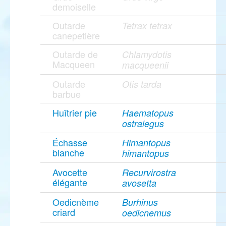
demoiselle
Outarde
Tetrax tetrax
canepetière
Outarde de
Chlamydotis
Macqueen
macqueenii
Outarde
Otis tarda
barbue
Huîtrier pie
Haematopus
ostralegus
Échasse
Himantopus
blanche
himantopus
Avocette
Recurvirostra
élégante
avosetta
Oedicnème
Burhinus
criard
oedicnemus