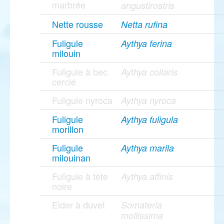
marbrée
angustirostris
Nette rousse
Netta rufina
Fuligule
Aythya ferina
milouin
Fuligule à bec
Aythya collaris
cerclé
Fuligule nyroca
Aythya nyroca
Fuligule
Aythya fuligula
morillon
Fuligule
Aythya marila
milouinan
Fuligule à tête
Aythya affinis
noire
Eider à duvet
Somateria
mollissima