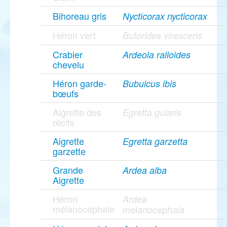
Bihoreau gris
Nycticorax nycticorax
Héron vert
Butorides virescens
Crabier
Ardeola ralloides
chevelu
Héron garde-
Bubulcus ibis
bœufs
Aigrette des
Egretta gularis
récifs
Aigrette
Egretta garzetta
garzette
Grande
Ardea alba
Aigrette
Héron
Ardea
mélanocéphale
melanocephala