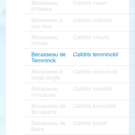
Bécasseau
Calidris mauri
d'Alaska
Bécasseau à
Calidris ruficollis
cou roux
Bécasseau
Calidris minuta
minute
Bécasseau de
Calidris temminckii
Temminck
Bécasseau à
Calidris subminuta
longs doigts
Bécasseau
Calidris minutilla
minuscule
Bécasseau de
Calidris fuscicollis
Bonaparte
Bécasseau de
Calidris bairdii
Baird