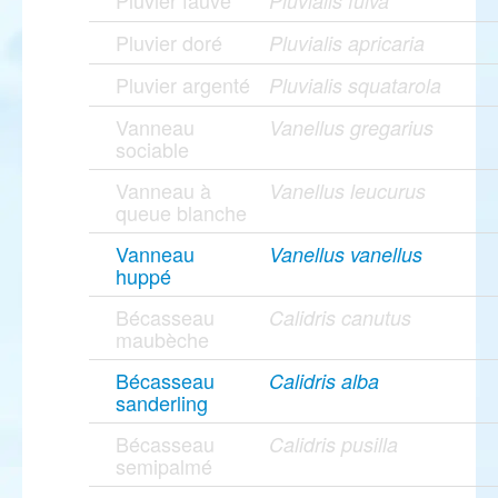
Pluvier fauve
Pluvialis fulva
Pluvier doré
Pluvialis apricaria
Pluvier argenté
Pluvialis squatarola
Vanneau
Vanellus gregarius
sociable
Vanneau à
Vanellus leucurus
queue blanche
Vanneau
Vanellus vanellus
huppé
Bécasseau
Calidris canutus
maubèche
Bécasseau
Calidris alba
sanderling
Bécasseau
Calidris pusilla
semipalmé