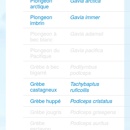
Plongeon
Gavia arctica
arctique
Plongeon
Gavia immer
imbrin
Plongeon à
Gavia adamsii
bec blanc
Plongeon du
Gavia pacifica
Pacifique
Grèbe à bec
Podilymbus
bigarré
podiceps
Grèbe
Tachybaptus
castagneux
ruficollis
Grèbe huppé
Podiceps cristatus
Grèbe jougris
Podiceps grisegena
Grèbe
Podiceps auritus
esclavon