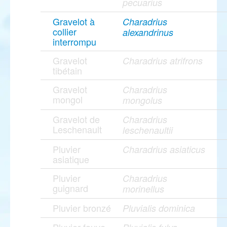
pecuarius
Gravelot à
Charadrius
collier
alexandrinus
interrompu
Gravelot
Charadrius atrifrons
tibétain
Gravelot
Charadrius
mongol
mongolus
Gravelot de
Charadrius
Leschenault
leschenaultii
Pluvier
Charadrius asiaticus
asiatique
Pluvier
Charadrius
guignard
morinellus
Pluvier bronzé
Pluvialis dominica