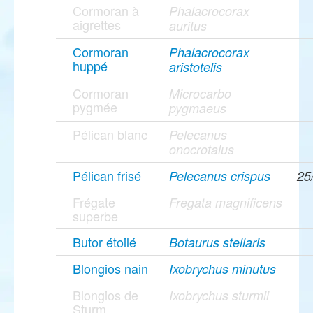
Cormoran à
Phalacrocorax
aigrettes
auritus
Cormoran
Phalacrocorax
huppé
aristotelis
Cormoran
Microcarbo
pygmée
pygmaeus
Pélican blanc
Pelecanus
onocrotalus
Pélican frisé
Pelecanus crispus
25
Frégate
Fregata magnificens
superbe
Butor étoilé
Botaurus stellaris
Blongios nain
Ixobrychus minutus
Blongios de
Ixobrychus sturmii
Sturm