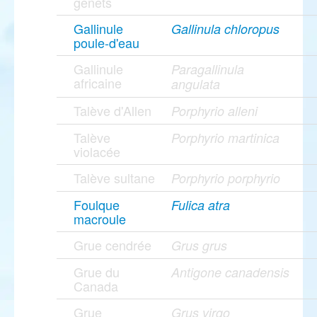
genêts
Gallinule
Gallinula chloropus
poule-d'eau
Gallinule
Paragallinula
africaine
angulata
Talève d'Allen
Porphyrio alleni
Talève
Porphyrio martinica
violacée
Talève sultane
Porphyrio porphyrio
Foulque
Fulica atra
macroule
Grue cendrée
Grus grus
Grue du
Antigone canadensis
Canada
Grue
Grus virgo