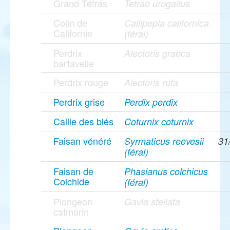
Grand Tétras
Tetrao urogallus
Colin de
Callipepla californica
Californie
(féral)
Perdrix
Alectoris graeca
bartavelle
Perdrix rouge
Alectoris rufa
Perdrix grise
Perdix perdix
Caille des blés
Coturnix coturnix
Faisan vénéré
Syrmaticus reevesii
31
(féral)
Faisan de
Phasianus colchicus
Colchide
(féral)
Plongeon
Gavia stellata
catmarin