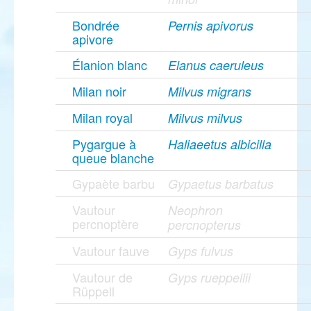
Bondrée
Pernis apivorus
apivore
Élanion blanc
Elanus caeruleus
Milan noir
Milvus migrans
Milan royal
Milvus milvus
Pygargue à
Haliaeetus albicilla
queue blanche
Gypaète barbu
Gypaetus barbatus
Vautour
Neophron
percnoptère
percnopterus
Vautour fauve
Gyps fulvus
Vautour de
Gyps rueppellii
Rüppell