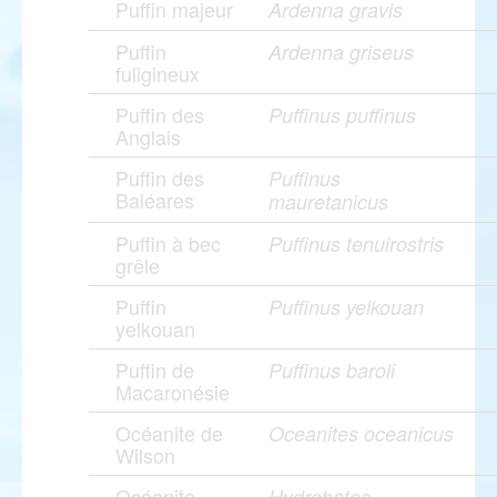
Puffin majeur
Ardenna gravis
Puffin
Ardenna griseus
fuligineux
Puffin des
Puffinus puffinus
Anglais
Puffin des
Puffinus
Baléares
mauretanicus
Puffin à bec
Puffinus tenuirostris
grêle
Puffin
Puffinus yelkouan
yelkouan
Puffin de
Puffinus baroli
Macaronésie
Océanite de
Oceanites oceanicus
Wilson
Océanite
Hydrobates