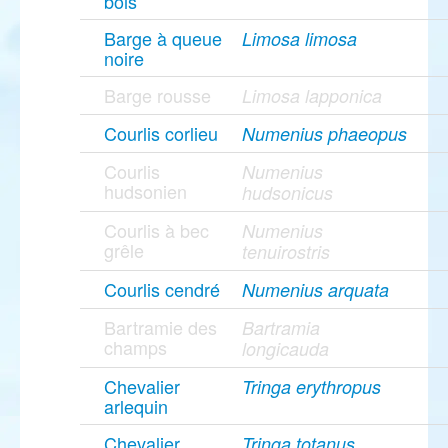
bois
Barge à queue
Limosa limosa
noire
Barge rousse
Limosa lapponica
Courlis corlieu
Numenius phaeopus
Courlis
Numenius
hudsonien
hudsonicus
Courlis à bec
Numenius
grêle
tenuirostris
Courlis cendré
Numenius arquata
Bartramie des
Bartramia
champs
longicauda
Chevalier
Tringa erythropus
arlequin
Chevalier
Tringa totanus