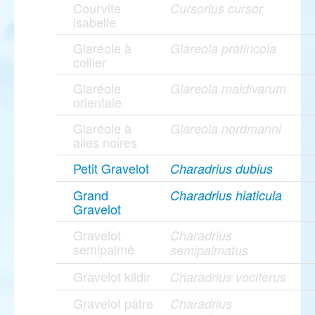
Courvite
Cursorius cursor
isabelle
Glaréole à
Glareola pratincola
collier
Glaréole
Glareola maldivarum
orientale
Glaréole à
Glareola nordmanni
ailes noires
Petit Gravelot
Charadrius dubius
Grand
Charadrius hiaticula
Gravelot
Gravelot
Charadrius
semipalmé
semipalmatus
Gravelot kildir
Charadrius vociferus
Gravelot pâtre
Charadrius