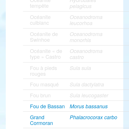
tempête
pelagicus
Océanite
Oceanodroma
culblanc
leucorhoa
Océanite de
Oceanodroma
Swinhoe
monorhis
Océanite « de
Oceanodroma
type » Castro
castro
Fou à pieds
Sula sula
rouges
Fou masqué
Sula dactylatra
Fou brun
Sula leucogaster
Fou de Bassan
Morus bassanus
Grand
Phalacrocorax carbo
Cormoran