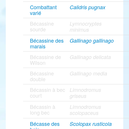
Combattant
Calidris pugnax
varié
Bécassine
Lymnocryptes
sourde
minimus
Bécassine des
Gallinago gallinago
marais
Bécassine de
Gallinago delicata
Wilson
Bécassine
Gallinago media
double
Bécassin à bec
Limnodromus
court
griseus
Bécassin à
Limnodromus
long bec
scolopaceus
Bécasse des
Scolopax rusticola