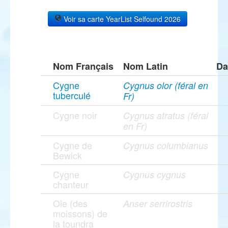
Voir sa carte YearList Selfound 2026
Nom Français
Nom Latin
Da
Cygne
Cygnus olor (féral en
tuberculé
Fr)
Cygne noir
Cygnus atratus (féral
en Fr)
Cygne de
Cygnus columbianus
Bewick
Cygne
Cygnus cygnus
chanteur
Oie (des
Anser serrirostris
moissons) de
la toundra