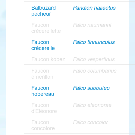
Balbuzard
Pandion haliaetus
pêcheur
Faucon
Falco naumanni
crécerellette
Faucon
Falco tinnunculus
crécerelle
Faucon kobez
Falco vespertinus
Faucon
Falco columbarius
émerillon
Faucon
Falco subbuteo
hobereau
Faucon
Falco eleonorae
d'Eléonore
Faucon
Falco concolor
concolore