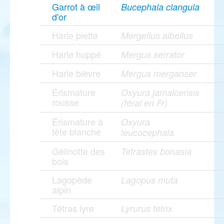
Garrot à œil
Bucephala clangula
d'or
Harle piette
Mergellus albellus
Harle huppé
Mergus serrator
Harle bièvre
Mergus merganser
Érismature
Oxyura jamaicensis
rousse
(féral en Fr)
Érismature à
Oxyura
tête blanche
leucocephala
Gélinotte des
Tetrastes bonasia
bois
Lagopède
Lagopus muta
alpin
Tétras lyre
Lyrurus tetrix