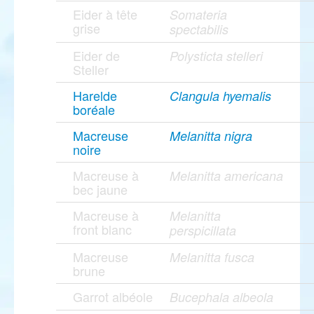
Eider à tête
Somateria
grise
spectabilis
Eider de
Polysticta stelleri
Steller
Harelde
Clangula hyemalis
boréale
Macreuse
Melanitta nigra
noire
Macreuse à
Melanitta americana
bec jaune
Macreuse à
Melanitta
front blanc
perspicillata
Macreuse
Melanitta fusca
brune
Garrot albéole
Bucephala albeola