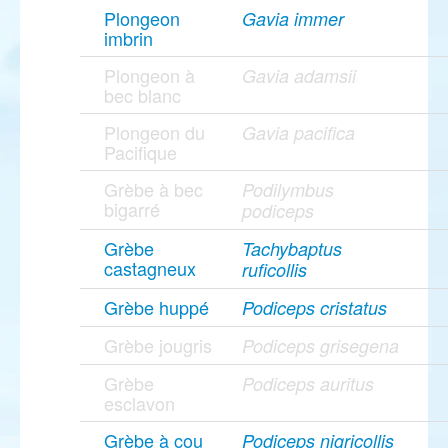
Plongeon
Gavia immer
imbrin
Plongeon à
Gavia adamsii
bec blanc
Plongeon du
Gavia pacifica
Pacifique
Grèbe à bec
Podilymbus
bigarré
podiceps
Grèbe
Tachybaptus
castagneux
ruficollis
Grèbe huppé
Podiceps cristatus
Grèbe jougris
Podiceps grisegena
Grèbe
Podiceps auritus
esclavon
Grèbe à cou
Podiceps nigricollis