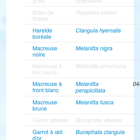
grise
spectabilis
Eider de
Polysticta stelleri
Steller
Harelde
Clangula hyemalis
boréale
Macreuse
Melanitta nigra
noire
Macreuse à
Melanitta americana
bec jaune
Macreuse à
Melanitta
04
front blanc
perspicillata
Macreuse
Melanitta fusca
brune
Garrot albéole
Bucephala albeola
Garrot à œil
Bucephala clangula
d'or