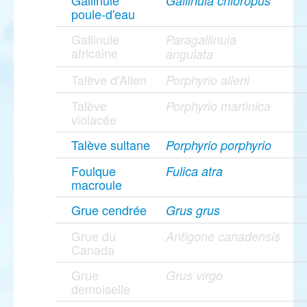
Gallinule
Gallinula chloropus
poule-d'eau
Gallinule
Paragallinula
africaine
angulata
Talève d'Allen
Porphyrio alleni
Talève
Porphyrio martinica
violacée
Talève sultane
Porphyrio porphyrio
Foulque
Fulica atra
macroule
Grue cendrée
Grus grus
Grue du
Antigone canadensis
Canada
Grue
Grus virgo
demoiselle