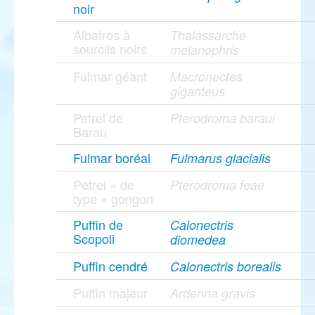
noir
Albatros à
Thalassarche
sourcils noirs
melanophris
Fulmar géant
Macronectes
giganteus
Petrel de
Pterodroma baraui
Barau
Fulmar boréal
Fulmarus glacialis
Pétrel « de
Pterodroma feae
type » gongon
Puffin de
Calonectris
Scopoli
diomedea
Puffin cendré
Calonectris borealis
Puffin majeur
Ardenna gravis