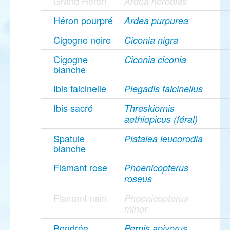
Grand Héron
Ardea herodias
Héron pourpré
Ardea purpurea
Cigogne noire
Ciconia nigra
Cigogne
Ciconia ciconia
blanche
Ibis falcinelle
Plegadis falcinellus
Ibis sacré
Threskiornis
aethiopicus (féral)
Spatule
Platalea leucorodia
blanche
Flamant rose
Phoenicopterus
roseus
Flamant nain
Phoenicopterus
minor
Bondrée
Pernis apivorus