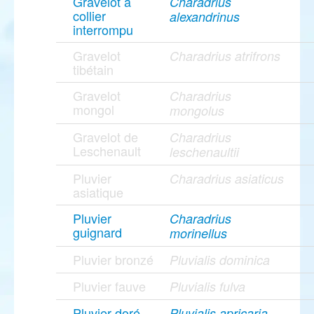
Gravelot à
Charadrius
collier
alexandrinus
interrompu
Gravelot
Charadrius atrifrons
tibétain
Gravelot
Charadrius
mongol
mongolus
Gravelot de
Charadrius
Leschenault
leschenaultii
Pluvier
Charadrius asiaticus
asiatique
Pluvier
Charadrius
guignard
morinellus
Pluvier bronzé
Pluvialis dominica
Pluvier fauve
Pluvialis fulva
Pluvier doré
Pluvialis apricaria