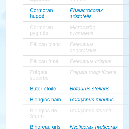
Cormoran
Phalacrocorax
huppé
aristotelis
Cormoran
Microcarbo
pygmée
pygmaeus
Pélican blanc
Pelecanus
onocrotalus
Pélican frisé
Pelecanus crispus
Frégate
Fregata magnificens
superbe
Butor étoilé
Botaurus stellaris
Blongios nain
Ixobrychus minutus
Blongios de
Ixobrychus sturmii
Sturm
Bihoreau gris
Nycticorax nycticorax