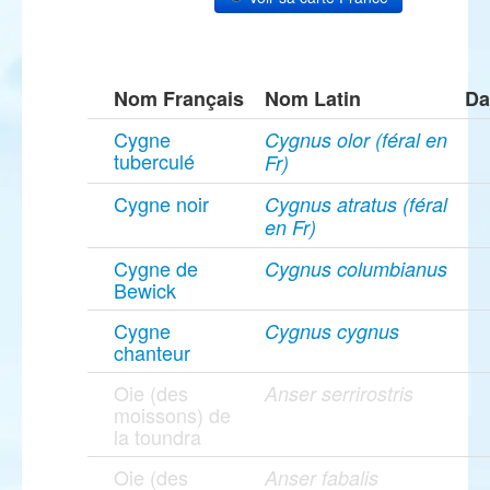
Nom Français
Nom Latin
Da
Cygne
Cygnus olor (féral en
tuberculé
Fr)
Cygne noir
Cygnus atratus (féral
en Fr)
Cygne de
Cygnus columbianus
Bewick
Cygne
Cygnus cygnus
chanteur
Oie (des
Anser serrirostris
moissons) de
la toundra
Oie (des
Anser fabalis