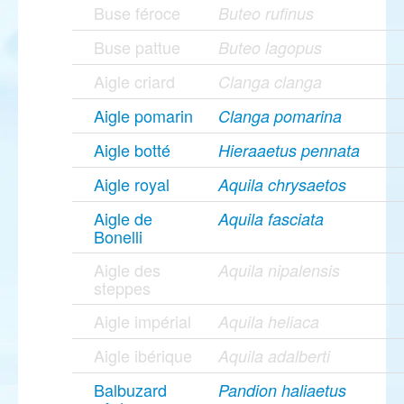
Buse féroce
Buteo rufinus
Buse pattue
Buteo lagopus
Aigle criard
Clanga clanga
Aigle pomarin
Clanga pomarina
Aigle botté
Hieraaetus pennata
Aigle royal
Aquila chrysaetos
Aigle de
Aquila fasciata
Bonelli
Aigle des
Aquila nipalensis
steppes
Aigle impérial
Aquila heliaca
Aigle ibérique
Aquila adalberti
Balbuzard
Pandion haliaetus