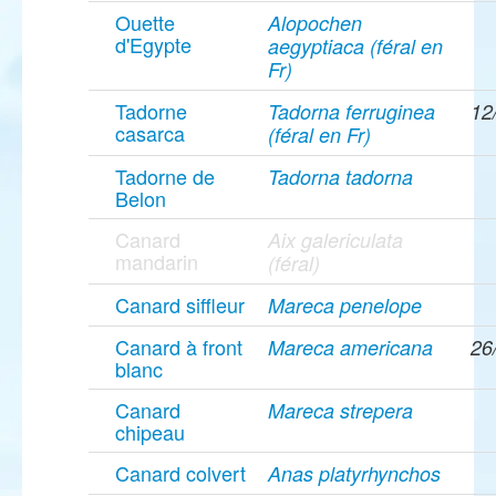
Ouette
Alopochen
d'Egypte
aegyptiaca (féral en
Fr)
Tadorne
Tadorna ferruginea
12
casarca
(féral en Fr)
Tadorne de
Tadorna tadorna
Belon
Canard
Aix galericulata
mandarin
(féral)
Canard siffleur
Mareca penelope
Canard à front
Mareca americana
26
blanc
Canard
Mareca strepera
chipeau
Canard colvert
Anas platyrhynchos