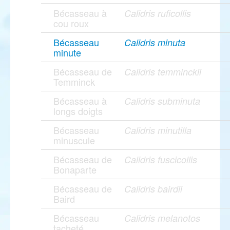
Bécasseau à
Calidris ruficollis
cou roux
Bécasseau
Calidris minuta
minute
Bécasseau de
Calidris temminckii
Temminck
Bécasseau à
Calidris subminuta
longs doigts
Bécasseau
Calidris minutilla
minuscule
Bécasseau de
Calidris fuscicollis
Bonaparte
Bécasseau de
Calidris bairdii
Baird
Bécasseau
Calidris melanotos
tacheté