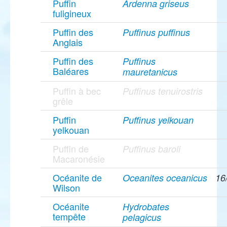
Puffin
Ardenna griseus
fuligineux
Puffin des
Puffinus puffinus
Anglais
Puffin des
Puffinus
Baléares
mauretanicus
Puffin à bec
Puffinus tenuirostris
grêle
Puffin
Puffinus yelkouan
yelkouan
Puffin de
Puffinus baroli
Macaronésie
Océanite de
Oceanites oceanicus
16
Wilson
Océanite
Hydrobates
tempête
pelagicus