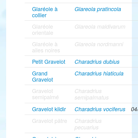
Glaréole à
Glareola pratincola
collier
Glaréole
Glareola maldivarum
orientale
Glaréole à
Glareola nordmanni
ailes noires
Petit Gravelot
Charadrius dubius
Grand
Charadrius hiaticula
Gravelot
Gravelot
Charadrius
semipalmé
semipalmatus
Gravelot kildir
Charadrius vociferus
04
Gravelot pâtre
Charadrius
pecuarius