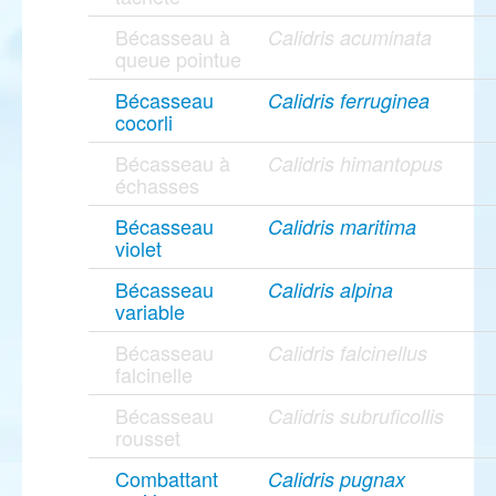
Bécasseau à
Calidris acuminata
queue pointue
Bécasseau
Calidris ferruginea
cocorli
Bécasseau à
Calidris himantopus
échasses
Bécasseau
Calidris maritima
violet
Bécasseau
Calidris alpina
variable
Bécasseau
Calidris falcinellus
falcinelle
Bécasseau
Calidris subruficollis
rousset
Combattant
Calidris pugnax