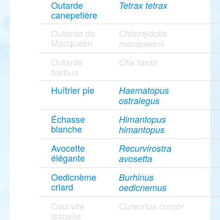
Outarde
Tetrax tetrax
canepetière
Outarde de
Chlamydotis
Macqueen
macqueenii
Outarde
Otis tarda
barbue
Huîtrier pie
Haematopus
ostralegus
Échasse
Himantopus
blanche
himantopus
Avocette
Recurvirostra
élégante
avosetta
Oedicnème
Burhinus
criard
oedicnemus
Courvite
Cursorius cursor
isabelle