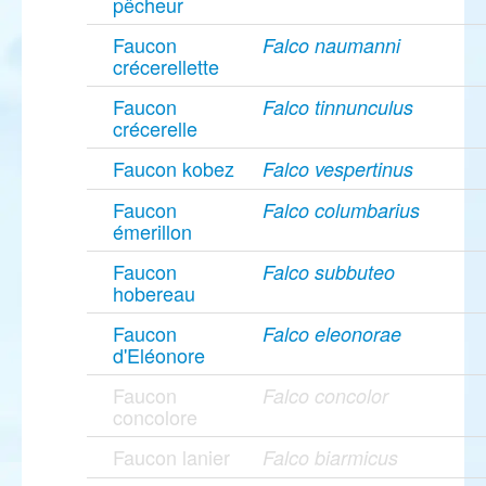
pêcheur
Faucon
Falco naumanni
crécerellette
Faucon
Falco tinnunculus
crécerelle
Faucon kobez
Falco vespertinus
Faucon
Falco columbarius
émerillon
Faucon
Falco subbuteo
hobereau
Faucon
Falco eleonorae
d'Eléonore
Faucon
Falco concolor
concolore
Faucon lanier
Falco biarmicus