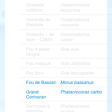
Océanite
Oceanodroma
culblanc
leucorhoa
Océanite de
Oceanodroma
Swinhoe
monorhis
Océanite « de
Oceanodroma
type » Castro
castro
Fou à pieds
Sula sula
rouges
Fou masqué
Sula dactylatra
Fou brun
Sula leucogaster
Fou de Bassan
Morus bassanus
Grand
Phalacrocorax carbo
Cormoran
Cormoran à
Phalacrocorax
aigrettes
auritus