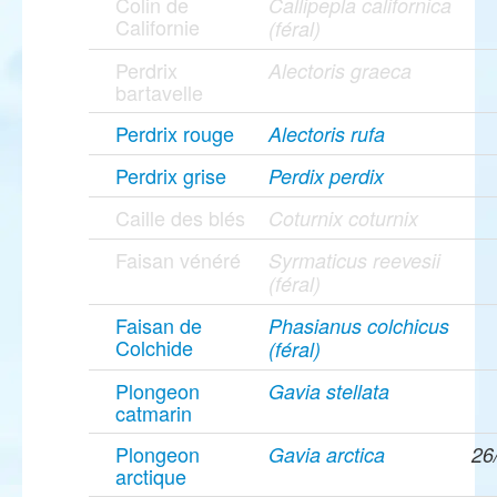
Colin de
Callipepla californica
Californie
(féral)
Perdrix
Alectoris graeca
bartavelle
Perdrix rouge
Alectoris rufa
Perdrix grise
Perdix perdix
Caille des blés
Coturnix coturnix
Faisan vénéré
Syrmaticus reevesii
(féral)
Faisan de
Phasianus colchicus
Colchide
(féral)
Plongeon
Gavia stellata
catmarin
Plongeon
Gavia arctica
26
arctique