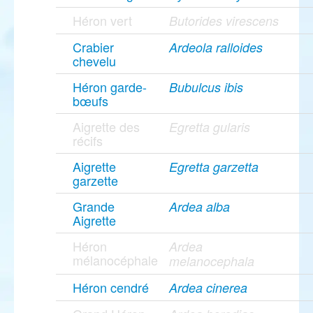
Héron vert
Butorides virescens
Crabier
Ardeola ralloides
chevelu
Héron garde-
Bubulcus ibis
bœufs
Aigrette des
Egretta gularis
récifs
Aigrette
Egretta garzetta
garzette
Grande
Ardea alba
Aigrette
Héron
Ardea
mélanocéphale
melanocephala
Héron cendré
Ardea cinerea