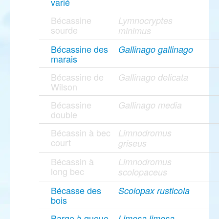
varié
Bécassine
Lymnocryptes
sourde
minimus
Bécassine des
Gallinago gallinago
marais
Bécassine de
Gallinago delicata
Wilson
Bécassine
Gallinago media
double
Bécassin à bec
Limnodromus
court
griseus
Bécassin à
Limnodromus
long bec
scolopaceus
Bécasse des
Scolopax rusticola
bois
Barge à queue
Limosa limosa