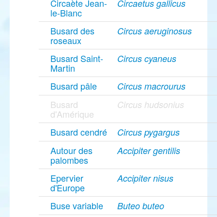
Circaète Jean-
Circaetus gallicus
le-Blanc
Busard des
Circus aeruginosus
roseaux
Busard Saint-
Circus cyaneus
Martin
Busard pâle
Circus macrourus
Busard
Circus hudsonius
d'Amérique
Busard cendré
Circus pygargus
Autour des
Accipiter gentilis
palombes
Epervier
Accipiter nisus
d'Europe
Buse variable
Buteo buteo