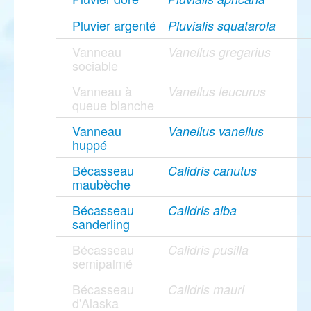
Pluvier argenté
Pluvialis squatarola
Vanneau
Vanellus gregarius
sociable
Vanneau à
Vanellus leucurus
queue blanche
Vanneau
Vanellus vanellus
huppé
Bécasseau
Calidris canutus
maubèche
Bécasseau
Calidris alba
sanderling
Bécasseau
Calidris pusilla
semipalmé
Bécasseau
Calidris mauri
d'Alaska