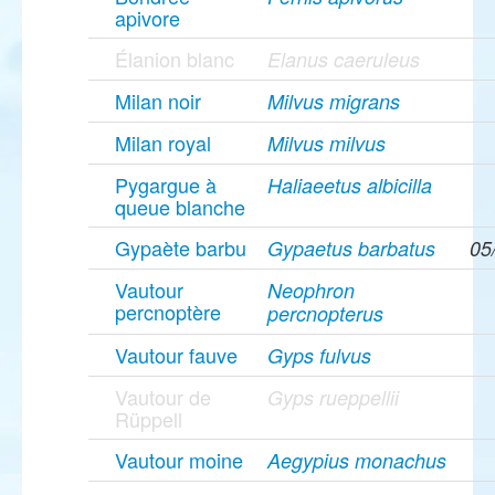
apivore
Élanion blanc
Elanus caeruleus
Milan noir
Milvus migrans
Milan royal
Milvus milvus
Pygargue à
Haliaeetus albicilla
queue blanche
Gypaète barbu
Gypaetus barbatus
05
Vautour
Neophron
percnoptère
percnopterus
Vautour fauve
Gyps fulvus
Vautour de
Gyps rueppellii
Rüppell
Vautour moine
Aegypius monachus