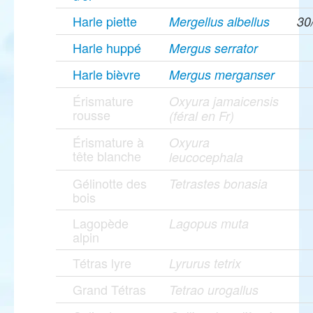
Harle piette
Mergellus albellus
30
Harle huppé
Mergus serrator
Harle bièvre
Mergus merganser
Érismature
Oxyura jamaicensis
rousse
(féral en Fr)
Érismature à
Oxyura
tête blanche
leucocephala
Gélinotte des
Tetrastes bonasia
bois
Lagopède
Lagopus muta
alpin
Tétras lyre
Lyrurus tetrix
Grand Tétras
Tetrao urogallus