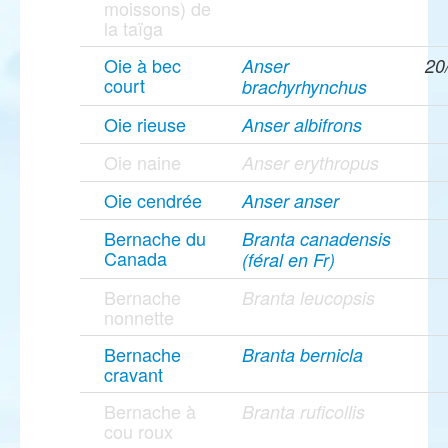
moissons) de
la taïga
Oie à bec
Anser
20
court
brachyrhynchus
Oie rieuse
Anser albifrons
Oie naine
Anser erythropus
Oie cendrée
Anser anser
Bernache du
Branta canadensis
Canada
(féral en Fr)
Bernache
Branta leucopsis
nonnette
Bernache
Branta bernicla
cravant
Bernache à
Branta ruficollis
cou roux