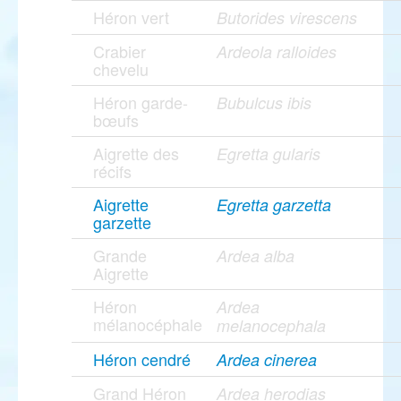
Héron vert
Butorides virescens
Crabier
Ardeola ralloides
chevelu
Héron garde-
Bubulcus ibis
bœufs
Aigrette des
Egretta gularis
récifs
Aigrette
Egretta garzetta
garzette
Grande
Ardea alba
Aigrette
Héron
Ardea
mélanocéphale
melanocephala
Héron cendré
Ardea cinerea
Grand Héron
Ardea herodias