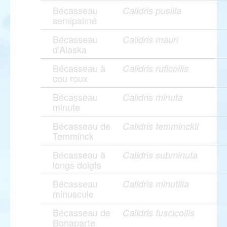
Bécasseau
Calidris pusilla
semipalmé
Bécasseau
Calidris mauri
d'Alaska
Bécasseau à
Calidris ruficollis
cou roux
Bécasseau
Calidris minuta
minute
Bécasseau de
Calidris temminckii
Temminck
Bécasseau à
Calidris subminuta
longs doigts
Bécasseau
Calidris minutilla
minuscule
Bécasseau de
Calidris fuscicollis
Bonaparte