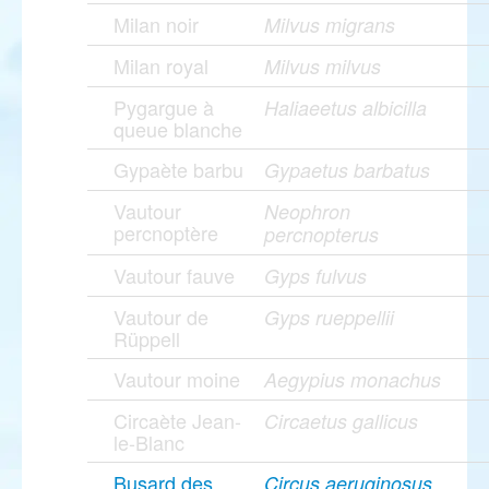
Milan noir
Milvus migrans
Milan royal
Milvus milvus
Pygargue à
Haliaeetus albicilla
queue blanche
Gypaète barbu
Gypaetus barbatus
Vautour
Neophron
percnoptère
percnopterus
Vautour fauve
Gyps fulvus
Vautour de
Gyps rueppellii
Rüppell
Vautour moine
Aegypius monachus
Circaète Jean-
Circaetus gallicus
le-Blanc
Busard des
Circus aeruginosus