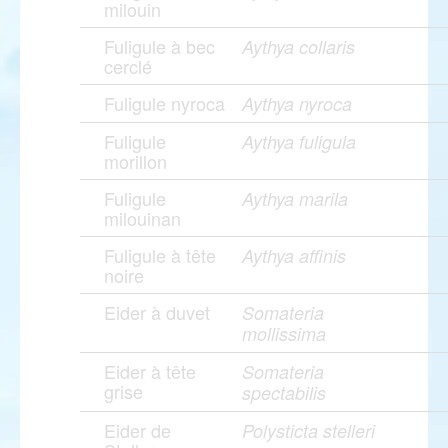
milouin
Fuligule à bec
Aythya collaris
cerclé
Fuligule nyroca
Aythya nyroca
Fuligule
Aythya fuligula
morillon
Fuligule
Aythya marila
milouinan
Fuligule à tête
Aythya affinis
noire
Eider à duvet
Somateria
mollissima
Eider à tête
Somateria
grise
spectabilis
Eider de
Polysticta stelleri