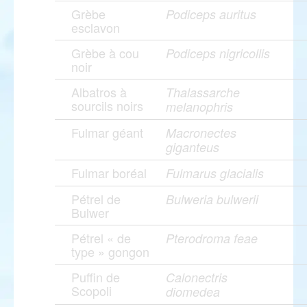
Grèbe
Podiceps auritus
esclavon
Grèbe à cou
Podiceps nigricollis
noir
Albatros à
Thalassarche
sourcils noirs
melanophris
Fulmar géant
Macronectes
giganteus
Fulmar boréal
Fulmarus glacialis
Pétrel de
Bulweria bulwerii
Bulwer
Pétrel « de
Pterodroma feae
type » gongon
Puffin de
Calonectris
Scopoli
diomedea