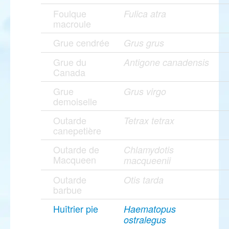
Foulque
Fulica atra
macroule
Grue cendrée
Grus grus
Grue du
Antigone canadensis
Canada
Grue
Grus virgo
demoiselle
Outarde
Tetrax tetrax
canepetière
Outarde de
Chlamydotis
Macqueen
macqueenii
Outarde
Otis tarda
barbue
Huîtrier pie
Haematopus
ostralegus