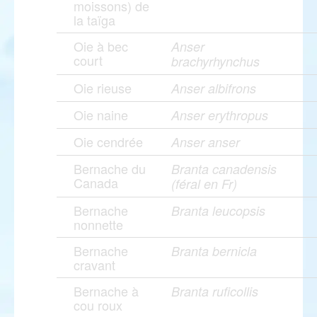
moissons) de
la taïga
Oie à bec
Anser
court
brachyrhynchus
Oie rieuse
Anser albifrons
Oie naine
Anser erythropus
Oie cendrée
Anser anser
Bernache du
Branta canadensis
Canada
(féral en Fr)
Bernache
Branta leucopsis
nonnette
Bernache
Branta bernicla
cravant
Bernache à
Branta ruficollis
cou roux