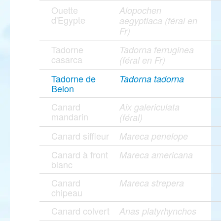
Ouette
Alopochen
d'Egypte
aegyptiaca (féral en
Fr)
Tadorne
Tadorna ferruginea
casarca
(féral en Fr)
Tadorne de
Tadorna tadorna
Belon
Canard
Aix galericulata
mandarin
(féral)
Canard siffleur
Mareca penelope
Canard à front
Mareca americana
blanc
Canard
Mareca strepera
chipeau
Canard colvert
Anas platyrhynchos