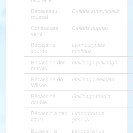
Bécasseau
Calidris subruficollis
rousset
Combattant
Calidris pugnax
varié
Bécassine
Lymnocryptes
sourde
minimus
Bécassine des
Gallinago gallinago
marais
Bécassine de
Gallinago delicata
Wilson
Bécassine
Gallinago media
double
Bécassin à bec
Limnodromus
court
griseus
Bécassin à
Limnodromus