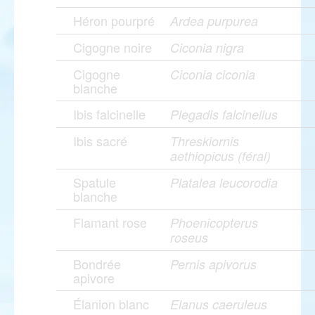
Héron pourpré
Ardea purpurea
Cigogne noire
Ciconia nigra
Cigogne
Ciconia ciconia
blanche
Ibis falcinelle
Plegadis falcinellus
Ibis sacré
Threskiornis
aethiopicus (féral)
Spatule
Platalea leucorodia
blanche
Flamant rose
Phoenicopterus
roseus
Bondrée
Pernis apivorus
apivore
Élanion blanc
Elanus caeruleus