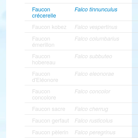
Faucon
Falco tinnunculus
crécerelle
Faucon kobez
Falco vespertinus
Faucon
Falco columbarius
émerillon
Faucon
Falco subbuteo
hobereau
Faucon
Falco eleonorae
d'Eléonore
Faucon
Falco concolor
concolore
Faucon sacre
Falco cherrug
Faucon gerfaut
Falco rusticolus
Faucon pèlerin
Falco peregrinus