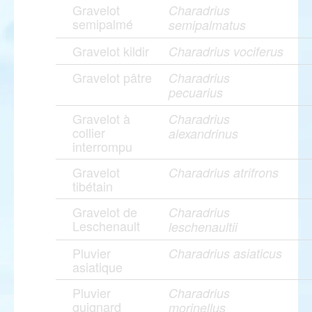
Gravelot
Charadrius
semipalmé
semipalmatus
Gravelot kildir
Charadrius vociferus
Gravelot pâtre
Charadrius
pecuarius
Gravelot à
Charadrius
collier
alexandrinus
interrompu
Gravelot
Charadrius atrifrons
tibétain
Gravelot de
Charadrius
Leschenault
leschenaultii
Pluvier
Charadrius asiaticus
asiatique
Pluvier
Charadrius
guignard
morinellus