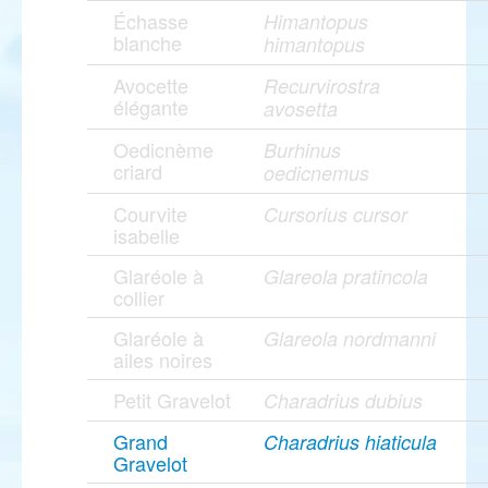
Échasse
Himantopus
blanche
himantopus
Avocette
Recurvirostra
élégante
avosetta
Oedicnème
Burhinus
criard
oedicnemus
Courvite
Cursorius cursor
isabelle
Glaréole à
Glareola pratincola
collier
Glaréole à
Glareola nordmanni
ailes noires
Petit Gravelot
Charadrius dubius
Grand
Charadrius hiaticula
Gravelot