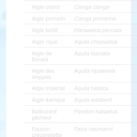
Aigle criard
Clanga clanga
Aigle pomarin
Clanga pomarina
Aigle botté
Hieraaetus pennata
Aigle royal
Aquila chrysaetos
Aigle de
Aquila fasciata
Bonelli
Aigle des
Aquila nipalensis
steppes
Aigle impérial
Aquila heliaca
Aigle ibérique
Aquila adalberti
Balbuzard
Pandion haliaetus
pêcheur
Faucon
Falco naumanni
crécerellette