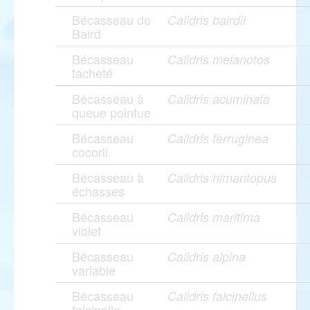
Bécasseau de
Calidris bairdii
Baird
Bécasseau
Calidris melanotos
tacheté
Bécasseau à
Calidris acuminata
queue pointue
Bécasseau
Calidris ferruginea
cocorli
Bécasseau à
Calidris himantopus
échasses
Bécasseau
Calidris maritima
violet
Bécasseau
Calidris alpina
variable
Bécasseau
Calidris falcinellus
falcinelle