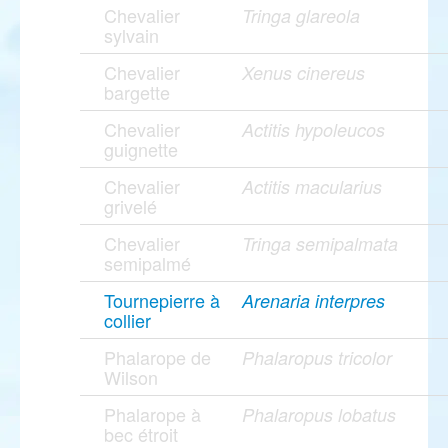
Chevalier
Tringa glareola
sylvain
Chevalier
Xenus cinereus
bargette
Chevalier
Actitis hypoleucos
guignette
Chevalier
Actitis macularius
grivelé
Chevalier
Tringa semipalmata
semipalmé
Tournepierre à
Arenaria interpres
collier
Phalarope de
Phalaropus tricolor
Wilson
Phalarope à
Phalaropus lobatus
bec étroit