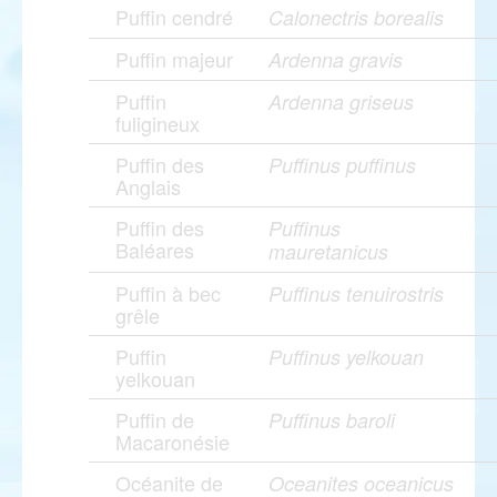
Puffin cendré
Calonectris borealis
Puffin majeur
Ardenna gravis
Puffin
Ardenna griseus
fuligineux
Puffin des
Puffinus puffinus
Anglais
Puffin des
Puffinus
Baléares
mauretanicus
Puffin à bec
Puffinus tenuirostris
grêle
Puffin
Puffinus yelkouan
yelkouan
Puffin de
Puffinus baroli
Macaronésie
Océanite de
Oceanites oceanicus