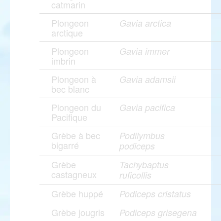
catmarin
Plongeon
Gavia arctica
arctique
Plongeon
Gavia immer
imbrin
Plongeon à
Gavia adamsii
bec blanc
Plongeon du
Gavia pacifica
Pacifique
Grèbe à bec
Podilymbus
bigarré
podiceps
Grèbe
Tachybaptus
castagneux
ruficollis
Grèbe huppé
Podiceps cristatus
Grèbe jougris
Podiceps grisegena