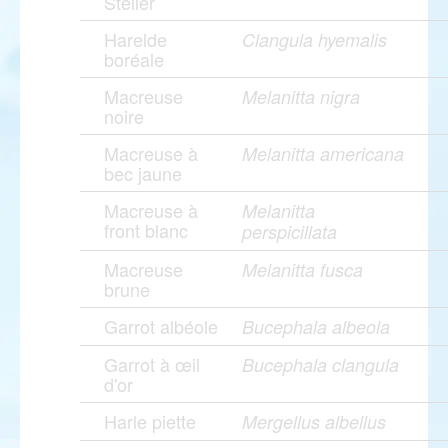
Steller
Harelde
Clangula hyemalis
boréale
Macreuse
Melanitta nigra
noire
Macreuse à
Melanitta americana
bec jaune
Macreuse à
Melanitta
front blanc
perspicillata
Macreuse
Melanitta fusca
brune
Garrot albéole
Bucephala albeola
Garrot à œil
Bucephala clangula
d'or
Harle piette
Mergellus albellus