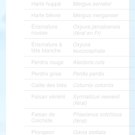
Harle huppé
Mergus serrator
Harle bièvre
Mergus merganser
Érismature
Oxyura jamaicensis
rousse
(féral en Fr)
Érismature à
Oxyura
tête blanche
leucocephala
Perdrix rouge
Alectoris rufa
Perdrix grise
Perdix perdix
Caille des blés
Coturnix coturnix
Faisan vénéré
Syrmaticus reevesii
(féral)
Faisan de
Phasianus colchicus
Colchide
(féral)
Plongeon
Gavia stellata