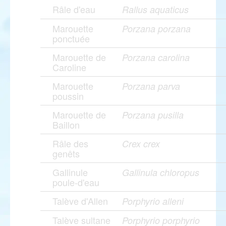
Râle d'eau
Rallus aquaticus
Marouette
Porzana porzana
ponctuée
Marouette de
Porzana carolina
Caroline
Marouette
Porzana parva
poussin
Marouette de
Porzana pusilla
Baillon
Râle des
Crex crex
genêts
Gallinule
Gallinula chloropus
poule-d'eau
Talève d'Allen
Porphyrio alleni
Talève sultane
Porphyrio porphyrio