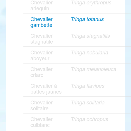
Chevalier
Tringa erythropus
arlequin
Chevalier
Tringa totanus
gambette
Chevalier
Tringa stagnatilis
stagnatile
Chevalier
Tringa nebularia
aboyeur
Chevalier
Tringa melanoleuca
criard
Chevalier à
Tringa flavipes
pattes jaunes
Chevalier
Tringa solitaria
solitaire
Chevalier
Tringa ochropus
culblanc