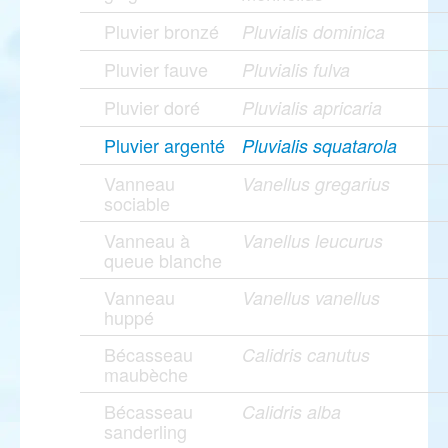
Pluvier bronzé
Pluvialis dominica
Pluvier fauve
Pluvialis fulva
Pluvier doré
Pluvialis apricaria
Pluvier argenté
Pluvialis squatarola
Vanneau
Vanellus gregarius
sociable
Vanneau à
Vanellus leucurus
queue blanche
Vanneau
Vanellus vanellus
huppé
Bécasseau
Calidris canutus
maubèche
Bécasseau
Calidris alba
sanderling