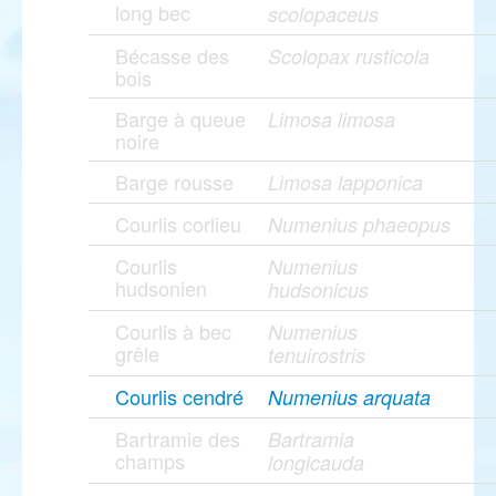
long bec
scolopaceus
Bécasse des
Scolopax rusticola
bois
Barge à queue
Limosa limosa
noire
Barge rousse
Limosa lapponica
Courlis corlieu
Numenius phaeopus
Courlis
Numenius
hudsonien
hudsonicus
Courlis à bec
Numenius
grêle
tenuirostris
Courlis cendré
Numenius arquata
Bartramie des
Bartramia
champs
longicauda