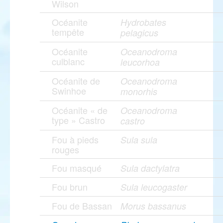
Wilson
Océanite
Hydrobates
tempête
pelagicus
Océanite
Oceanodroma
culblanc
leucorhoa
Océanite de
Oceanodroma
Swinhoe
monorhis
Océanite « de
Oceanodroma
type » Castro
castro
Fou à pieds
Sula sula
rouges
Fou masqué
Sula dactylatra
Fou brun
Sula leucogaster
Fou de Bassan
Morus bassanus