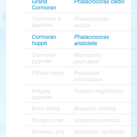
Grand
Phalacrocorax carbo
Cormoran
Cormoran à
Phalacrocorax
aigrettes
auritus
Cormoran
Phalacrocorax
huppé
aristotelis
Cormoran
Microcarbo
pygmée
pygmaeus
Pélican blanc
Pelecanus
onocrotalus
Frégate
Fregata magnificens
superbe
Butor étoilé
Botaurus stellaris
Blongios nain
Ixobrychus minutus
Bihoreau gris
Nycticorax nycticorax