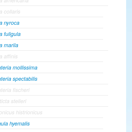
ya americana
a collaris
a nyroca
a fuligula
a marila
a affinis
eria mollissima
eria spectabilis
eria fischeri
icta stelleri
ionicus histrionicus
ula hyemalis