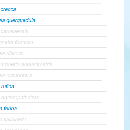
 crecca
ula querquedula
carolinensis
ionetta formosa
la discors
ronetta angustirostris
la cyanoptera
 rufina
 erythrophthalma
a ferina
a valisineria