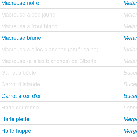
Macreuse noire
Melan
Macreuse à bec jaune
Melan
Macreuse à front blanc
Melan
Macreuse brune
Melan
Macreuse à ailes blanches (américaine)
Melan
Macreuse (à ailes blanches) de Sibérie
Melan
Garrot albéole
Bucep
Garrot d'Islande
Bucep
Garrot à œil d'or
Bucep
Harle couronné
Lopho
Harle piette
Merge
Harle huppé
Mergu