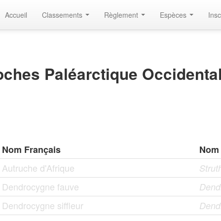
Accueil
Classements
Règlement
Espèces
Insc
ches Paléarctique Occidental
Nom Français
Nom 
Autruche d'Afrique
Strut
Dendrocygne fauve
Dendr
Dendrocygne siffleur
Dend