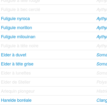
Fuligule à tête rouge
Ayth
Fuligule à bec cerclé
Aythy
Fuligule nyroca
Aythy
Fuligule morillon
Aythy
Fuligule milouinan
Aythy
Fuligule à tête noire
Aythy
Eider à duvet
Somat
Eider à tête grise
Somat
Eider à lunettes
Somat
Eider de Steller
Polyst
Arlequin plongeur
Histr
Harelde boréale
Clang