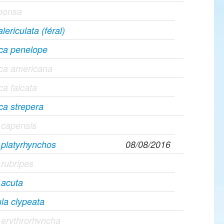
sponsa
lericulata (féral)
ca penelope
ca americana
a falcata
ca strepera
 capensis
platyrhynchos
08/08/2016
rubripes
 acuta
la clypeata
erythrorhyncha