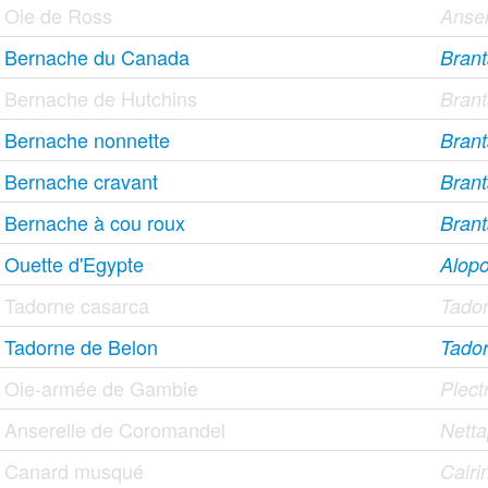
Oie de Ross
Anser
Bernache du Canada
Brant
Bernache de Hutchins
Brant
Bernache nonnette
Brant
Bernache cravant
Brant
Bernache à cou roux
Branta
Ouette d'Egypte
Alopo
Tadorne casarca
Tador
Tadorne de Belon
Tado
Oie-armée de Gambie
Plect
Anserelle de Coromandel
Nett
Canard musqué
Cair