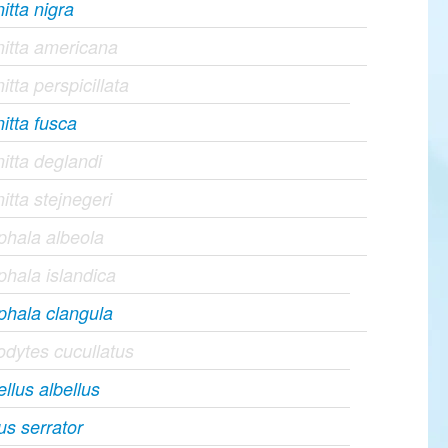
itta nigra
itta americana
itta perspicillata
itta fusca
itta deglandi
itta stejnegeri
hala albeola
hala islandica
hala clangula
dytes cucullatus
llus albellus
s serrator