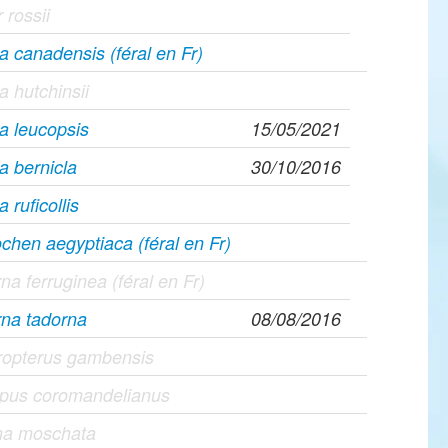
 rossii
a canadensis (féral en Fr)
a hutchinsii
a leucopsis
15/05/2021
a bernicla
30/10/2016
 ruficollis
chen aegyptiaca (féral en Fr)
na ferruginea (féral en Fr)
rna tadorna
08/08/2016
ropterus gambensis
apus coromandelianus
ina moschata