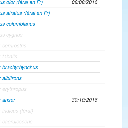
s olor (féral en Fr)
08/08/2016
s atratus (féral en Fr)
us columbianus
us cygnus
 serrirostris
 fabalis
r brachyrhynchus
 albifrons
 erythropus
r anser
30/10/2016
 indicus (féral)
r caerulescens