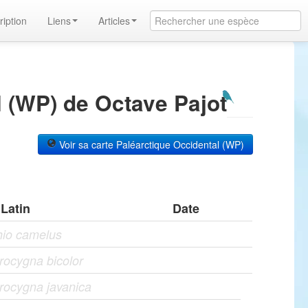
ription
Liens
Articles
 (WP) de Octave Pajot
Voir sa carte Paléarctique Occidental (WP)
Latin
Date
hio camelus
ocygna bicolor
rocygna javanica