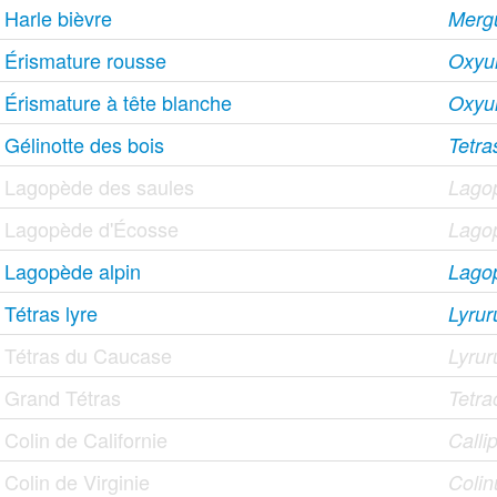
Harle bièvre
Merg
Érismature rousse
Oxyur
Érismature à tête blanche
Oxyu
Gélinotte des bois
Tetra
Lagopède des saules
Lago
Lagopède d'Écosse
Lagop
Lagopède alpin
Lago
Tétras lyre
Lyrur
Tétras du Caucase
Lyrur
Grand Tétras
Tetra
Colin de Californie
Callip
Colin de Virginie
Colin