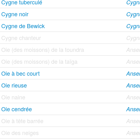
Cygne tuberculé
Cygnu
Cygne noir
Cygnu
Cygne de Bewick
Cygn
Cygne chanteur
Cygn
Oie (des moissons) de la toundra
Anser
Oie (des moissons) de la taïga
Anser
Oie à bec court
Anse
Oie rieuse
Anser
Oie naine
Anser
Oie cendrée
Anse
Oie à tête barrée
Anser
Oie des neiges
Anse