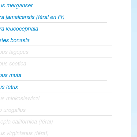
us merganser
a jamaicensis (féral en Fr)
ra leucocephala
stes bonasia
pus lagopus
us scotica
pus muta
us tetrix
us mlokosiewiczi
o urogallus
epla californica (féral)
us virginianus (féral)