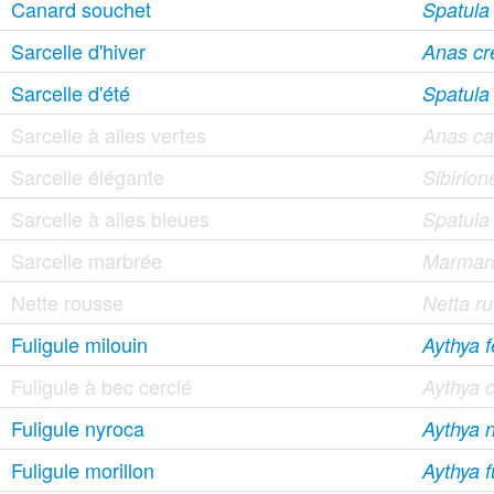
Canard souchet
Spatula
Sarcelle d'hiver
Anas cr
Sarcelle d'été
Spatula
Sarcelle à ailes vertes
Anas ca
Sarcelle élégante
Sibirion
Sarcelle à ailes bleues
Spatula
Sarcelle marbrée
Marmaro
Nette rousse
Netta ru
Fuligule milouin
Aythya f
Fuligule à bec cerclé
Aythya c
Fuligule nyroca
Aythya 
Fuligule morillon
Aythya f