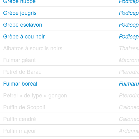
Grèbe huppé
Podiceps
Grèbe jougris
Podicep
Grèbe esclavon
Podicep
Grèbe à cou noir
Podiceps
Albatros à sourcils noirs
Thalass
Fulmar géant
Macrone
Petrel de Barau
Pterodr
Fulmar boréal
Fulmarus
Pétrel « de type » gongon
Pterodr
Puffin de Scopoli
Calonec
Puffin cendré
Calonect
Puffin majeur
Ardenna