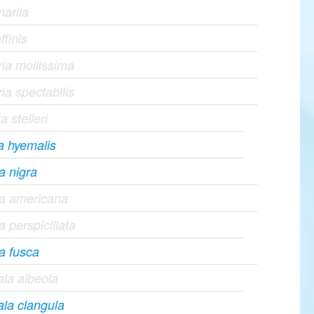
marila
ffinis
ia mollissima
ia spectabilis
a stelleri
a hyemalis
a nigra
ta americana
a perspicillata
a fusca
la albeola
la clangula