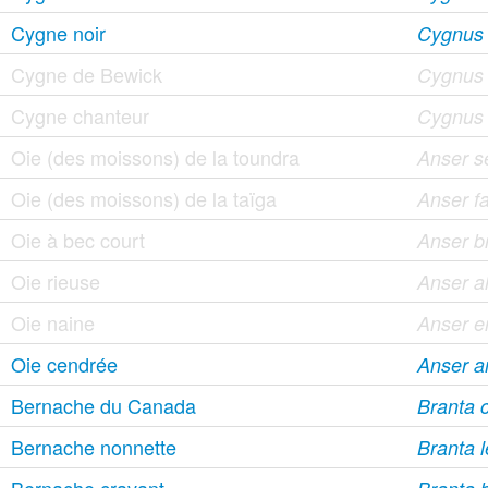
Cygne noir
Cygnus a
Cygne de Bewick
Cygnus
Cygne chanteur
Cygnus
Oie (des moissons) de la toundra
Anser se
Oie (des moissons) de la taïga
Anser fa
Oie à bec court
Anser b
Oie rieuse
Anser al
Oie naine
Anser e
Oie cendrée
Anser a
Bernache du Canada
Branta c
Bernache nonnette
Branta 