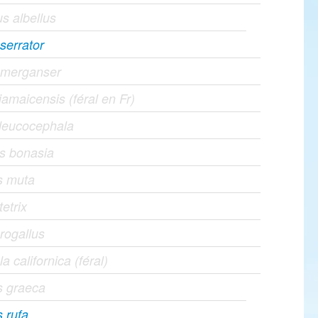
s albellus
serrator
 merganser
amaicensis (féral en Fr)
leucocephala
es bonasia
s muta
tetrix
rogallus
la californica (féral)
s graeca
s rufa