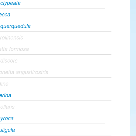
 clypeata
ecca
 querquedula
rolinensis
etta formosa
 discors
netta angustirostris
fina
erina
ollaris
nyroca
uligula