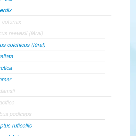
erdix
 coturnix
us reevesii (féral)
s colchicus (féral)
ellata
ctica
immer
damsii
cifica
bus podiceps
tus ruficollis