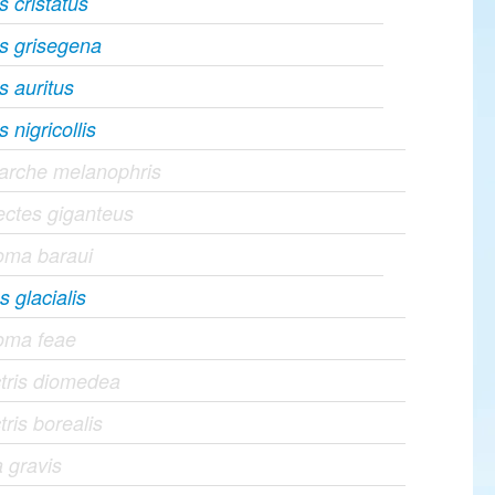
 cristatus
s grisegena
s auritus
 nigricollis
arche melanophris
ctes giganteus
oma baraui
 glacialis
oma feae
tris diomedea
ris borealis
 gravis