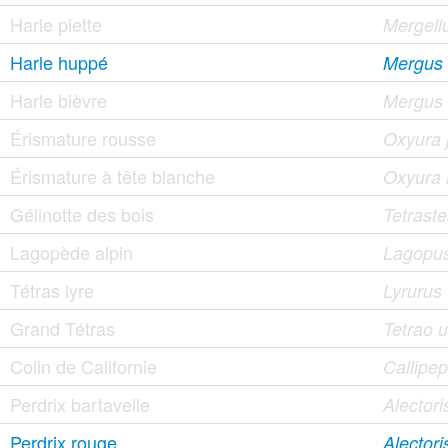
Harle piette
Mergellu
Harle huppé
Mergus 
Harle bièvre
Mergus
Érismature rousse
Oxyura j
Érismature à tête blanche
Oxyura 
Gélinotte des bois
Tetrast
Lagopède alpin
Lagopu
Tétras lyre
Lyrurus 
Grand Tétras
Tetrao u
Colin de Californie
Callipep
Perdrix bartavelle
Alectori
Perdrix rouge
Alectori