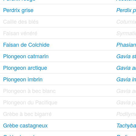
Perdrix grise
Perdix p
Caille des blés
Coturnix
Faisan vénéré
Syrmatic
Faisan de Colchide
Phasianu
Plongeon catmarin
Gavia st
Plongeon arctique
Gavia ar
Plongeon imbrin
Gavia 
Plongeon à bec blanc
Gavia a
Plongeon du Pacifique
Gavia pa
Grèbe à bec bigarré
Podilym
Grèbe castagneux
Tachybap