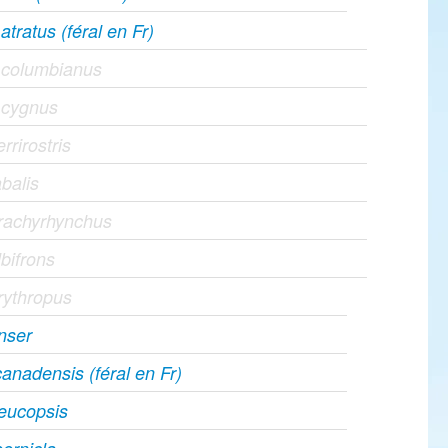
tratus (féral en Fr)
 columbianus
 cygnus
rrirostris
balis
rachyrhynchus
bifrons
rythropus
nser
anadensis (féral en Fr)
leucopsis