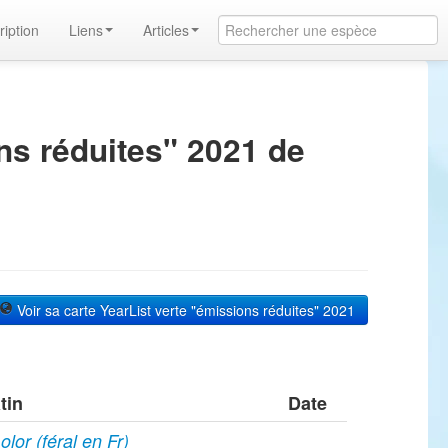
ription
Liens
Articles
ns réduites" 2021 de
Voir sa carte YearList verte "émissions réduites" 2021
tin
Date
lor (féral en Fr)