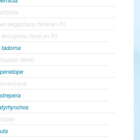
ernicla
uficollis
en aegyptiaca (féral en Fr)
ferruginea (féral en Fr)
 tadorna
riculata (féral)
 penelope
 americana
strepera
atyrhynchos
bripes
uta