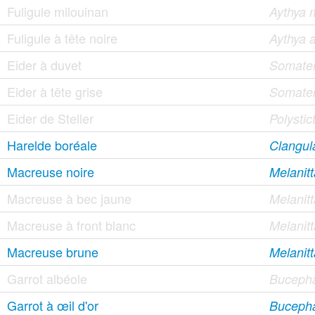
Fuligule milouinan
Aythya 
Fuligule à tête noire
Aythya a
Eider à duvet
Somater
Eider à tête grise
Somater
Eider de Steller
Polystict
Harelde boréale
Clangul
Macreuse noire
Melanitt
Macreuse à bec jaune
Melanit
Macreuse à front blanc
Melanitt
Macreuse brune
Melanitt
Garrot albéole
Bucepha
Garrot à œil d'or
Bucepha