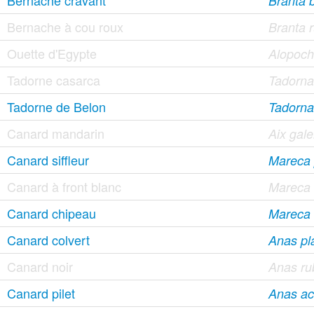
Bernache cravant
Branta b
Bernache à cou roux
Branta r
Ouette d'Egypte
Alopoch
Tadorne casarca
Tadorna 
Tadorne de Belon
Tadorna
Canard mandarin
Aix gale
Canard siffleur
Mareca
Canard à front blanc
Mareca
Canard chipeau
Mareca 
Canard colvert
Anas pl
Canard noir
Anas ru
Canard pilet
Anas ac