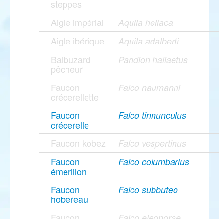
steppes
Aigle impérial
Aquila heliaca
Aigle ibérique
Aquila adalberti
Balbuzard
Pandion haliaetus
pêcheur
Faucon
Falco naumanni
crécerellette
Faucon
Falco tinnunculus
crécerelle
Faucon kobez
Falco vespertinus
Faucon
Falco columbarius
émerillon
Faucon
Falco subbuteo
hobereau
Faucon
Falco eleonorae