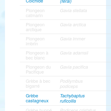
Colchide
(féral)
Plongeon
Gavia stellata
catmarin
Plongeon
Gavia arctica
arctique
Plongeon
Gavia immer
imbrin
Plongeon à
Gavia adamsii
bec blanc
Plongeon du
Gavia pacifica
Pacifique
Grèbe à bec
Podilymbus
bigarré
podiceps
Grèbe
Tachybaptus
castagneux
ruficollis
Grèbe huppé
Podiceps cristatus