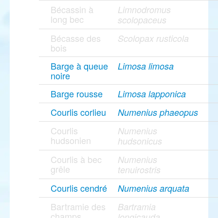
Bécassin à
Limnodromus
long bec
scolopaceus
Bécasse des
Scolopax rusticola
bois
Barge à queue
Limosa limosa
noire
Barge rousse
Limosa lapponica
Courlis corlieu
Numenius phaeopus
Courlis
Numenius
hudsonien
hudsonicus
Courlis à bec
Numenius
grêle
tenuirostris
Courlis cendré
Numenius arquata
Bartramie des
Bartramia
champs
longicauda