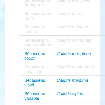
Bonaparte
Bécasseau de
Calidris bairdii
Baird
Bécasseau
Calidris melanotos
tacheté
Bécasseau à
Calidris acuminata
queue pointue
Bécasseau
Calidris ferruginea
cocorli
Bécasseau à
Calidris himantopus
échasses
Bécasseau
Calidris maritima
violet
Bécasseau
Calidris alpina
variable