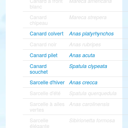
Canard à front
Mareca americana
blanc
Canard
Mareca strepera
chipeau
Canard colvert
Anas platyrhynchos
Canard noir
Anas rubripes
Canard pilet
Anas acuta
Canard
Spatula clypeata
souchet
Sarcelle d'hiver
Anas crecca
Sarcelle d'été
Spatula querquedula
Sarcelle à ailes
Anas carolinensis
vertes
Sarcelle
Sibirionetta formosa
élégante