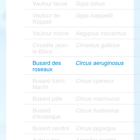
Vautour fauve
Gyps fulvus
Vautour de
Gyps rueppellii
Rüppell
Vautour moine
Aegypius monachus
Circaète Jean-
Circaetus gallicus
le-Blanc
Busard des
Circus aeruginosus
roseaux
Busard Saint-
Circus cyaneus
Martin
Busard pâle
Circus macrourus
Busard
Circus hudsonius
d'Amérique
Busard cendré
Circus pygargus
Autour des
Accipiter gentilis