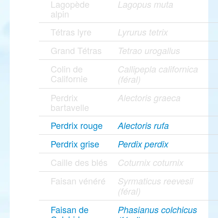
Lagopède
Lagopus muta
alpin
Tétras lyre
Lyrurus tetrix
Grand Tétras
Tetrao urogallus
Colin de
Callipepla californica
Californie
(féral)
Perdrix
Alectoris graeca
bartavelle
Perdrix rouge
Alectoris rufa
Perdrix grise
Perdix perdix
Caille des blés
Coturnix coturnix
Faisan vénéré
Syrmaticus reevesii
(féral)
Faisan de
Phasianus colchicus