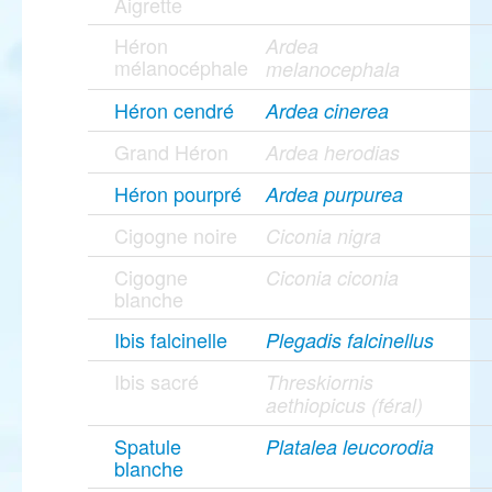
Aigrette
Héron
Ardea
mélanocéphale
melanocephala
Héron cendré
Ardea cinerea
Grand Héron
Ardea herodias
Héron pourpré
Ardea purpurea
Cigogne noire
Ciconia nigra
Cigogne
Ciconia ciconia
blanche
Ibis falcinelle
Plegadis falcinellus
Ibis sacré
Threskiornis
aethiopicus (féral)
Spatule
Platalea leucorodia
blanche