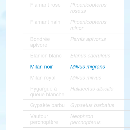
Flamant rose
Phoenicopterus
roseus
Flamant nain
Phoenicopterus
minor
Bondrée
Pernis apivorus
apivore
Élanion blanc
Elanus caeruleus
Milan noir
Milvus migrans
Milan royal
Milvus milvus
Pygargue à
Haliaeetus albicilla
queue blanche
Gypaète barbu
Gypaetus barbatus
Vautour
Neophron
percnoptère
percnopterus