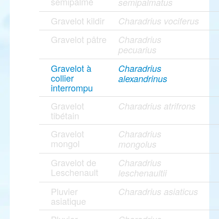
semipalmé
semipalmatus
Gravelot kildir
Charadrius vociferus
Gravelot pâtre
Charadrius
pecuarius
Gravelot à
Charadrius
collier
alexandrinus
interrompu
Gravelot
Charadrius atrifrons
tibétain
Gravelot
Charadrius
mongol
mongolus
Gravelot de
Charadrius
Leschenault
leschenaultii
Pluvier
Charadrius asiaticus
asiatique