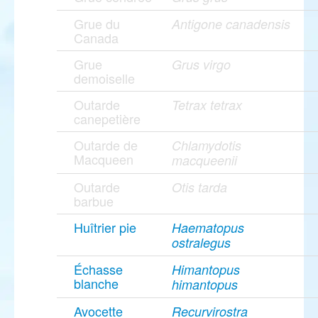
Grue du
Antigone canadensis
Canada
Grue
Grus virgo
demoiselle
Outarde
Tetrax tetrax
canepetière
Outarde de
Chlamydotis
Macqueen
macqueenii
Outarde
Otis tarda
barbue
Huîtrier pie
Haematopus
ostralegus
Échasse
Himantopus
blanche
himantopus
Avocette
Recurvirostra