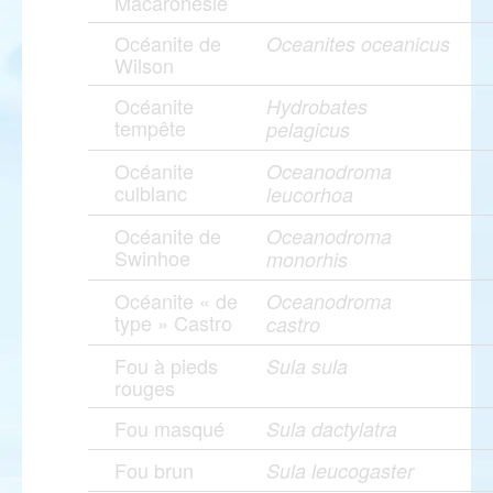
Macaronésie
Océanite de
Oceanites oceanicus
Wilson
Océanite
Hydrobates
tempête
pelagicus
Océanite
Oceanodroma
culblanc
leucorhoa
Océanite de
Oceanodroma
Swinhoe
monorhis
Océanite « de
Oceanodroma
type » Castro
castro
Fou à pieds
Sula sula
rouges
Fou masqué
Sula dactylatra
Fou brun
Sula leucogaster