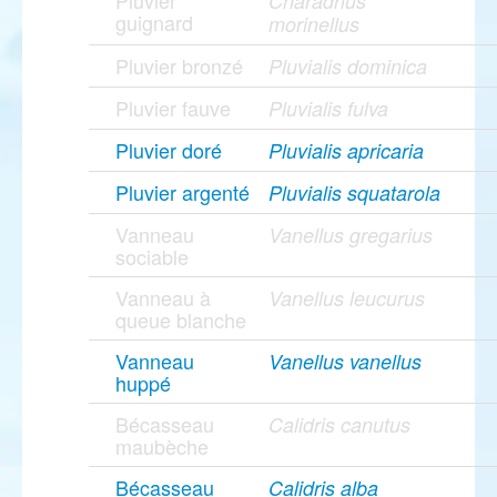
Pluvier
Charadrius
guignard
morinellus
Pluvier bronzé
Pluvialis dominica
Pluvier fauve
Pluvialis fulva
Pluvier doré
Pluvialis apricaria
Pluvier argenté
Pluvialis squatarola
Vanneau
Vanellus gregarius
sociable
Vanneau à
Vanellus leucurus
queue blanche
Vanneau
Vanellus vanellus
huppé
Bécasseau
Calidris canutus
maubèche
Bécasseau
Calidris alba