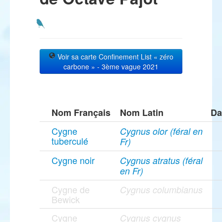
Voir sa carte Confinement List « zéro
carbone » - 3ème vague 2021
Nom Français
Nom Latin
Da
Cygne
Cygnus olor (féral en
tuberculé
Fr)
Cygne noir
Cygnus atratus (féral
en Fr)
Cygne de
Cygnus columbianus
Bewick
Cygne
Cygnus cygnus