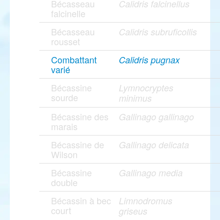
Bécasseau
Calidris falcinellus
falcinelle
Bécasseau
Calidris subruficollis
rousset
Combattant
Calidris pugnax
varié
Bécassine
Lymnocryptes
sourde
minimus
Bécassine des
Gallinago gallinago
marais
Bécassine de
Gallinago delicata
Wilson
Bécassine
Gallinago media
double
Bécassin à bec
Limnodromus
court
griseus