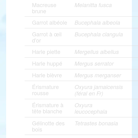
Macreuse
Melanitta fusca
brune
Garrot albéole
Bucephala albeola
Garrot à œil
Bucephala clangula
d'or
Harle piette
Mergellus albellus
Harle huppé
Mergus serrator
Harle bièvre
Mergus merganser
Érismature
Oxyura jamaicensis
rousse
(féral en Fr)
Érismature à
Oxyura
tête blanche
leucocephala
Gélinotte des
Tetrastes bonasia
bois