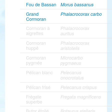
Fou de Bassan
Morus bassanus
Grand
Phalacrocorax carbo
Cormoran
Cormoran à
Phalacrocorax
aigrettes
auritus
Cormoran
Phalacrocorax
huppé
aristotelis
Cormoran
Microcarbo
pygmée
pygmaeus
Pélican blanc
Pelecanus
onocrotalus
Pélican frisé
Pelecanus crispus
Frégate
Fregata magnificens
superbe
Butor étoilé
Botaurus stellaris