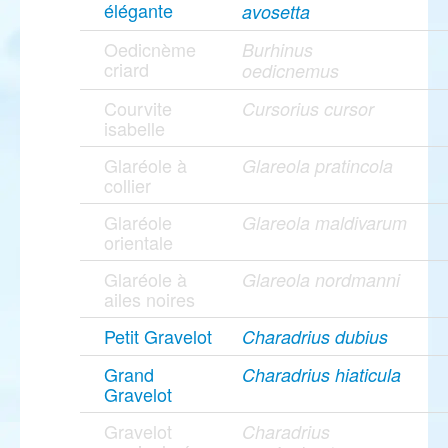
élégante
avosetta
Oedicnème
Burhinus
criard
oedicnemus
Courvite
Cursorius cursor
isabelle
Glaréole à
Glareola pratincola
collier
Glaréole
Glareola maldivarum
orientale
Glaréole à
Glareola nordmanni
ailes noires
Petit Gravelot
Charadrius dubius
Grand
Charadrius hiaticula
Gravelot
Gravelot
Charadrius