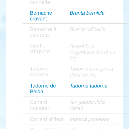
nonnette
Bernache
Branta bernicla
cravant
Bernache à
Branta ruficollis
cou roux
Ouette
Alopochen
d'Egypte
aegyptiaca (féral en
Fr)
Tadorne
Tadorna ferruginea
casarca
(féral en Fr)
Tadorne de
Tadorna tadorna
Belon
Canard
Aix galericulata
mandarin
(féral)
Canard siffleur
Mareca penelope