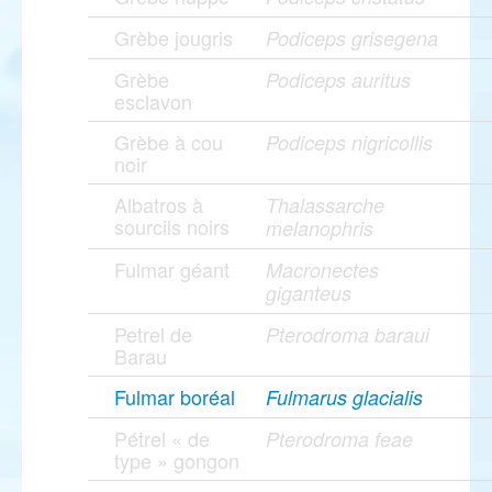
Grèbe jougris
Podiceps grisegena
Grèbe
Podiceps auritus
esclavon
Grèbe à cou
Podiceps nigricollis
noir
Albatros à
Thalassarche
sourcils noirs
melanophris
Fulmar géant
Macronectes
giganteus
Petrel de
Pterodroma baraui
Barau
Fulmar boréal
Fulmarus glacialis
Pétrel « de
Pterodroma feae
type » gongon