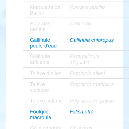
Marouette de
Porzana pusilla
Baillon
Râle des
Crex crex
genêts
Gallinule
Gallinula chloropus
poule-d'eau
Gallinule
Paragallinula
africaine
angulata
Talève d'Allen
Porphyrio alleni
Talève
Porphyrio martinica
violacée
Talève sultane
Porphyrio porphyrio
Foulque
Fulica atra
macroule
Grue cendrée
Grus grus