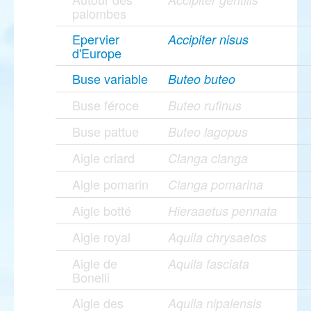
palombes
Epervier
Accipiter nisus
d'Europe
Buse variable
Buteo buteo
Buse féroce
Buteo rufinus
Buse pattue
Buteo lagopus
Aigle criard
Clanga clanga
Aigle pomarin
Clanga pomarina
Aigle botté
Hieraaetus pennata
Aigle royal
Aquila chrysaetos
Aigle de
Aquila fasciata
Bonelli
Aigle des
Aquila nipalensis