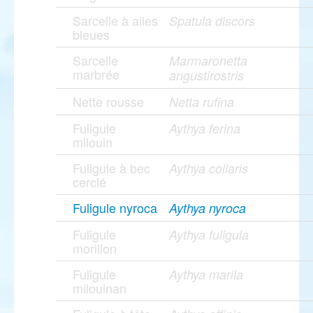
Sarcelle à ailes
Spatula discors
bleues
Sarcelle
Marmaronetta
marbrée
angustirostris
Nette rousse
Netta rufina
Fuligule
Aythya ferina
milouin
Fuligule à bec
Aythya collaris
cerclé
Fuligule nyroca
Aythya nyroca
Fuligule
Aythya fuligula
morillon
Fuligule
Aythya marila
milouinan