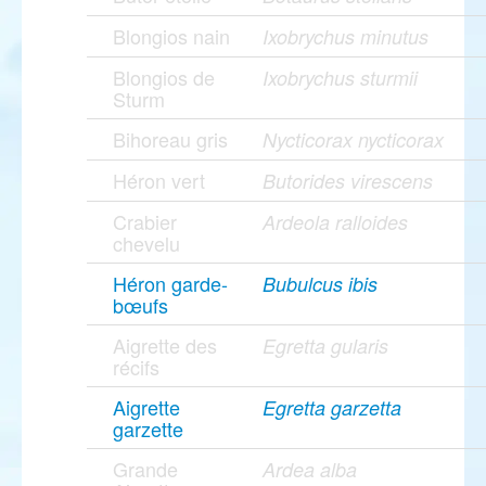
Blongios nain
Ixobrychus minutus
Blongios de
Ixobrychus sturmii
Sturm
Bihoreau gris
Nycticorax nycticorax
Héron vert
Butorides virescens
Crabier
Ardeola ralloides
chevelu
Héron garde-
Bubulcus ibis
bœufs
Aigrette des
Egretta gularis
récifs
Aigrette
Egretta garzetta
garzette
Grande
Ardea alba