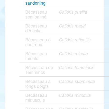
sanderling
Bécasseau
Calidris pusilla
semipalmé
Bécasseau
Calidris mauri
d'Alaska
Bécasseau à
Calidris ruficollis
cou roux
Bécasseau
Calidris minuta
minute
Bécasseau de
Calidris temminckii
Temminck
Bécasseau à
Calidris subminuta
longs doigts
Bécasseau
Calidris minutilla
minuscule
Bécasseau de
Calidris fuscicollis