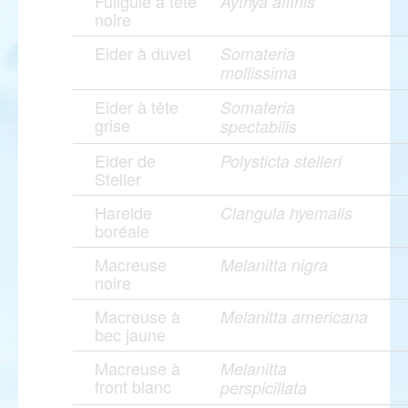
Fuligule à tête
Aythya affinis
noire
Eider à duvet
Somateria
mollissima
Eider à tête
Somateria
grise
spectabilis
Eider de
Polysticta stelleri
Steller
Harelde
Clangula hyemalis
boréale
Macreuse
Melanitta nigra
noire
Macreuse à
Melanitta americana
bec jaune
Macreuse à
Melanitta
front blanc
perspicillata