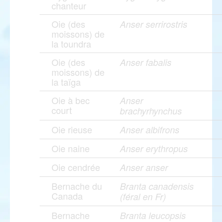
chanteur
Oie (des
Anser serrirostris
moissons) de
la toundra
Oie (des
Anser fabalis
moissons) de
la taïga
Oie à bec
Anser
court
brachyrhynchus
Oie rieuse
Anser albifrons
Oie naine
Anser erythropus
Oie cendrée
Anser anser
Bernache du
Branta canadensis
Canada
(féral en Fr)
Bernache
Branta leucopsis