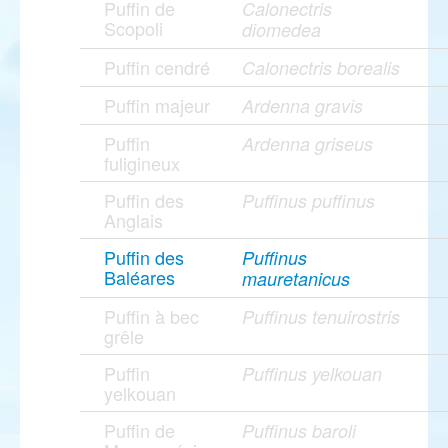
Puffin de
Calonectris
Scopoli
diomedea
Puffin cendré
Calonectris borealis
Puffin majeur
Ardenna gravis
Puffin
Ardenna griseus
fuligineux
Puffin des
Puffinus puffinus
Anglais
Puffin des
Puffinus
Baléares
mauretanicus
Puffin à bec
Puffinus tenuirostris
grêle
Puffin
Puffinus yelkouan
yelkouan
Puffin de
Puffinus baroli