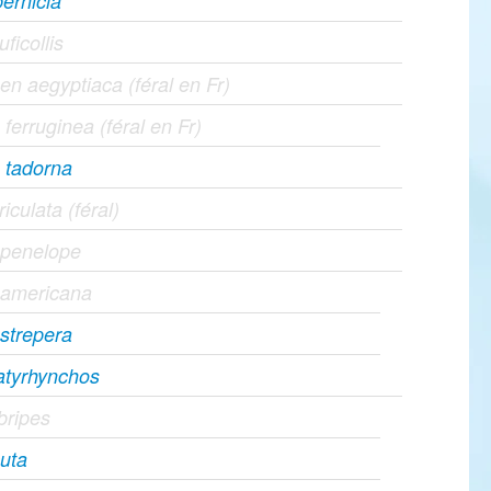
ernicla
uficollis
en aegyptiaca (féral en Fr)
ferruginea (féral en Fr)
 tadorna
riculata (féral)
 penelope
 americana
strepera
atyrhynchos
bripes
uta