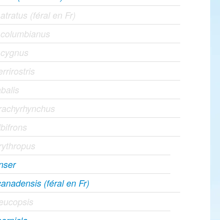
tratus (féral en Fr)
 columbianus
 cygnus
rrirostris
balis
rachyrhynchus
bifrons
rythropus
nser
anadensis (féral en Fr)
leucopsis