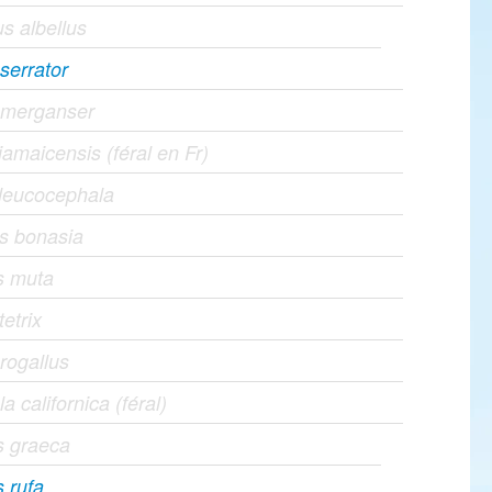
s albellus
serrator
 merganser
amaicensis (féral en Fr)
leucocephala
es bonasia
s muta
tetrix
rogallus
la californica (féral)
s graeca
s rufa