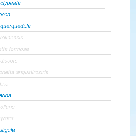
 clypeata
ecca
 querquedula
rolinensis
etta formosa
 discors
netta angustirostris
fina
erina
ollaris
nyroca
uligula