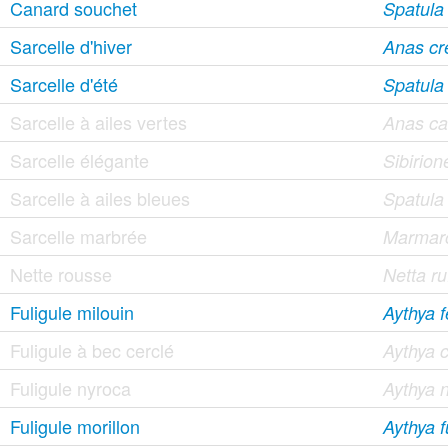
Canard souchet
Spatula
Sarcelle d'hiver
Anas cr
Sarcelle d'été
Spatula
Sarcelle à ailes vertes
Anas ca
Sarcelle élégante
Sibirion
Sarcelle à ailes bleues
Spatula
Sarcelle marbrée
Marmaro
Nette rousse
Netta ru
Fuligule milouin
Aythya f
Fuligule à bec cerclé
Aythya c
Fuligule nyroca
Aythya 
Fuligule morillon
Aythya f