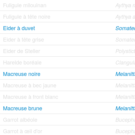
Fuligule milouinan
Aythya 
Fuligule à tête noire
Aythya a
Eider à duvet
Somater
Eider à tête grise
Somater
Eider de Steller
Polystict
Harelde boréale
Clangul
Macreuse noire
Melanitt
Macreuse à bec jaune
Melanit
Macreuse à front blanc
Melanitt
Macreuse brune
Melanitt
Garrot albéole
Bucepha
Garrot à œil d'or
Bucepha