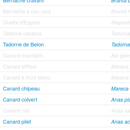
Bernache cravant
Branta b
Bernache à cou roux
Branta r
Ouette d'Egypte
Alopoch
Tadorne casarca
Tadorna 
Tadorne de Belon
Tadorna
Canard mandarin
Aix gale
Canard siffleur
Mareca
Canard à front blanc
Mareca
Canard chipeau
Mareca 
Canard colvert
Anas pl
Canard noir
Anas ru
Canard pilet
Anas ac