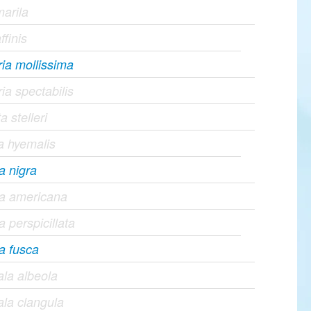
marila
ffinis
ia mollissima
ia spectabilis
a stelleri
a hyemalis
a nigra
ta americana
a perspicillata
a fusca
la albeola
la clangula