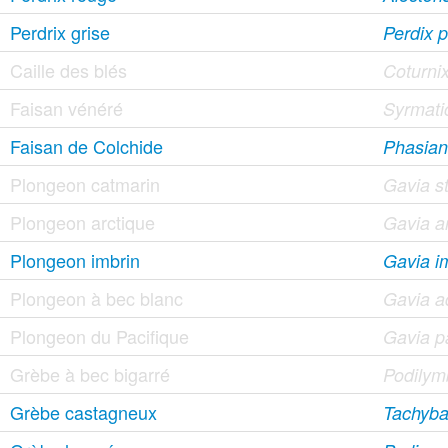
Perdrix grise
Perdix p
Caille des blés
Coturnix
Faisan vénéré
Syrmatic
Faisan de Colchide
Phasianu
Plongeon catmarin
Gavia st
Plongeon arctique
Gavia ar
Plongeon imbrin
Gavia 
Plongeon à bec blanc
Gavia a
Plongeon du Pacifique
Gavia pa
Grèbe à bec bigarré
Podilym
Grèbe castagneux
Tachybap