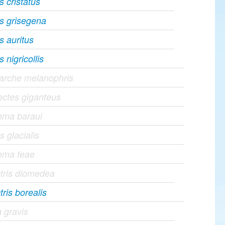
 cristatus
s grisegena
s auritus
 nigricollis
arche melanophris
ctes giganteus
oma baraui
 glacialis
oma feae
tris diomedea
ris borealis
 gravis