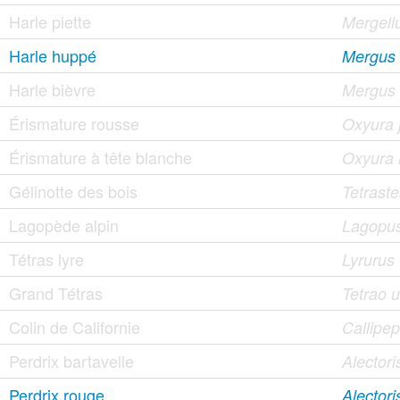
Harle piette
Mergellu
Harle huppé
Mergus 
Harle bièvre
Mergus
Érismature rousse
Oxyura j
Érismature à tête blanche
Oxyura 
Gélinotte des bois
Tetrast
Lagopède alpin
Lagopu
Tétras lyre
Lyrurus 
Grand Tétras
Tetrao u
Colin de Californie
Callipep
Perdrix bartavelle
Alectori
Perdrix rouge
Alectori