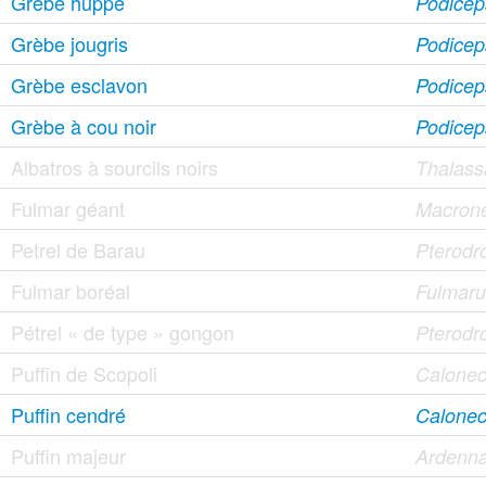
Grèbe huppé
Podiceps
Grèbe jougris
Podicep
Grèbe esclavon
Podicep
Grèbe à cou noir
Podiceps
Albatros à sourcils noirs
Thalass
Fulmar géant
Macrone
Petrel de Barau
Pterodr
Fulmar boréal
Fulmarus
Pétrel « de type » gongon
Pterodr
Puffin de Scopoli
Calonec
Puffin cendré
Calonect
Puffin majeur
Ardenna