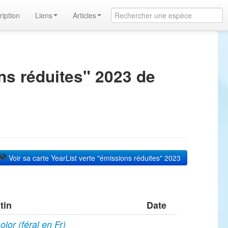
ription
Liens
Articles
ns réduites" 2023 de
Voir sa carte YearList verte "émissions réduites" 2023
tin
Date
lor (féral en Fr)