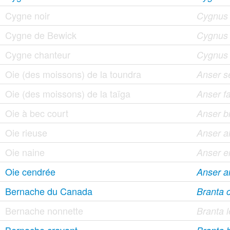
Cygne noir
Cygnus a
Cygne de Bewick
Cygnus
Cygne chanteur
Cygnus
Oie (des moissons) de la toundra
Anser se
Oie (des moissons) de la taïga
Anser fa
Oie à bec court
Anser b
Oie rieuse
Anser al
Oie naine
Anser e
Oie cendrée
Anser a
Bernache du Canada
Branta c
Bernache nonnette
Branta 