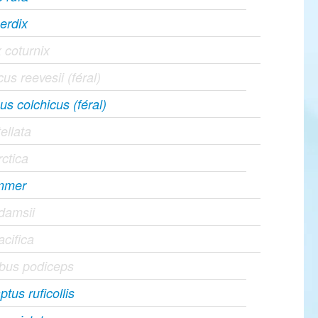
erdix
 coturnix
us reevesii (féral)
s colchicus (féral)
ellata
ctica
immer
damsii
cifica
bus podiceps
tus ruficollis