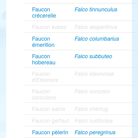
Faucon
Falco tinnunculus
crécerelle
Faucon kobez
Falco vespertinus
Faucon
Falco columbarius
émerillon
Faucon
Falco subbuteo
hobereau
Faucon
Falco eleonorae
d'Eléonore
Faucon
Falco concolor
concolore
Faucon sacre
Falco cherrug
Faucon gerfaut
Falco rusticolus
Faucon pèlerin
Falco peregrinus