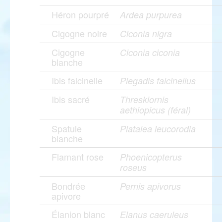
Héron pourpré
Ardea purpurea
Cigogne noire
Ciconia nigra
Cigogne
Ciconia ciconia
blanche
Ibis falcinelle
Plegadis falcinellus
Ibis sacré
Threskiornis
aethiopicus (féral)
Spatule
Platalea leucorodia
blanche
Flamant rose
Phoenicopterus
roseus
Bondrée
Pernis apivorus
apivore
Élanion blanc
Elanus caeruleus