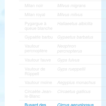
Milan noir
Milvus migrans
Milan royal
Milvus milvus
Pygargue à
Haliaeetus albicilla
queue blanche
Gypaète barbu
Gypaetus barbatus
Vautour
Neophron
percnoptère
percnopterus
Vautour fauve
Gyps fulvus
Vautour de
Gyps rueppellii
Rüppell
Vautour moine
Aegypius monachus
Circaète Jean-
Circaetus gallicus
le-Blanc
Busard des
Circus aeruginosus