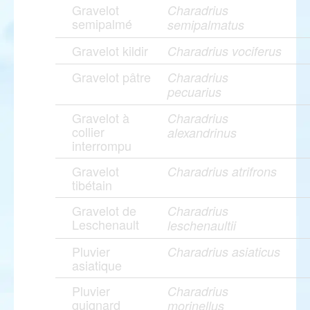
Gravelot
Charadrius
semipalmé
semipalmatus
Gravelot kildir
Charadrius vociferus
Gravelot pâtre
Charadrius
pecuarius
Gravelot à
Charadrius
collier
alexandrinus
interrompu
Gravelot
Charadrius atrifrons
tibétain
Gravelot de
Charadrius
Leschenault
leschenaultii
Pluvier
Charadrius asiaticus
asiatique
Pluvier
Charadrius
guignard
morinellus