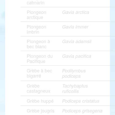
catmarin
Plongeon
Gavia arctica
arctique
Plongeon
Gavia immer
imbrin
Plongeon à
Gavia adamsii
bec blanc
Plongeon du
Gavia pacifica
Pacifique
Grèbe à bec
Podilymbus
bigarré
podiceps
Grèbe
Tachybaptus
castagneux
ruficollis
Grèbe huppé
Podiceps cristatus
Grèbe jougris
Podiceps grisegena