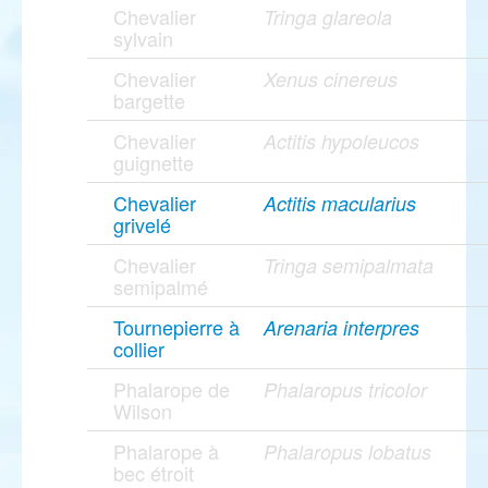
Chevalier
Tringa glareola
sylvain
Chevalier
Xenus cinereus
bargette
Chevalier
Actitis hypoleucos
guignette
Chevalier
Actitis macularius
grivelé
Chevalier
Tringa semipalmata
semipalmé
Tournepierre à
Arenaria interpres
collier
Phalarope de
Phalaropus tricolor
Wilson
Phalarope à
Phalaropus lobatus
bec étroit