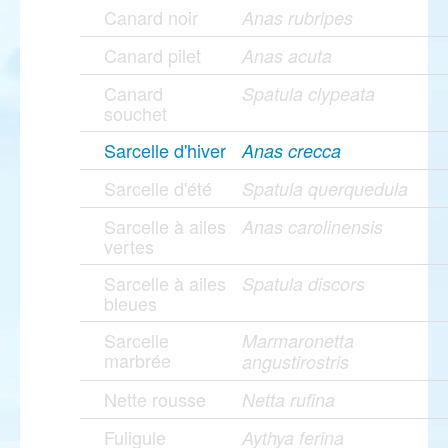
Canard noir
Anas rubripes
Canard pilet
Anas acuta
Canard
Spatula clypeata
souchet
Sarcelle d'hiver
Anas crecca
Sarcelle d'été
Spatula querquedula
Sarcelle à ailes
Anas carolinensis
vertes
Sarcelle à ailes
Spatula discors
bleues
Sarcelle
Marmaronetta
marbrée
angustirostris
Nette rousse
Netta rufina
Fuligule
Aythya ferina