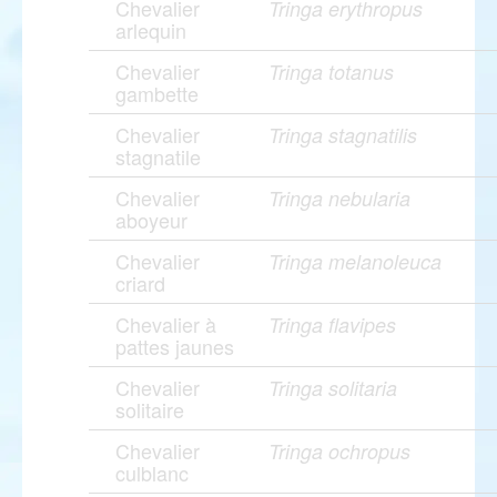
Chevalier
Tringa erythropus
arlequin
Chevalier
Tringa totanus
gambette
Chevalier
Tringa stagnatilis
stagnatile
Chevalier
Tringa nebularia
aboyeur
Chevalier
Tringa melanoleuca
criard
Chevalier à
Tringa flavipes
pattes jaunes
Chevalier
Tringa solitaria
solitaire
Chevalier
Tringa ochropus
culblanc