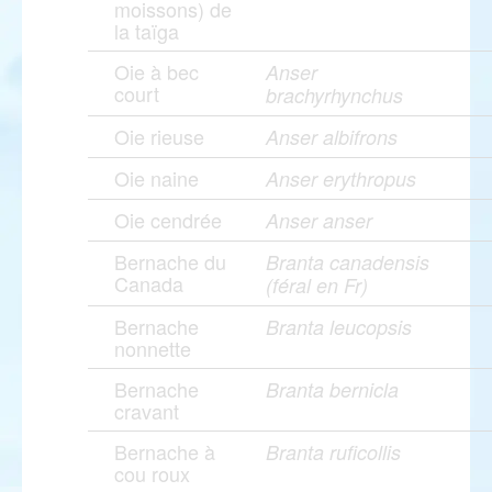
moissons) de
la taïga
Oie à bec
Anser
court
brachyrhynchus
Oie rieuse
Anser albifrons
Oie naine
Anser erythropus
Oie cendrée
Anser anser
Bernache du
Branta canadensis
Canada
(féral en Fr)
Bernache
Branta leucopsis
nonnette
Bernache
Branta bernicla
cravant
Bernache à
Branta ruficollis
cou roux