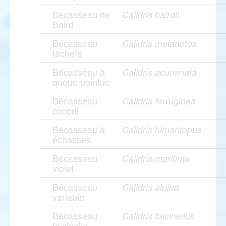
Bécasseau de
Calidris bairdii
Baird
Bécasseau
Calidris melanotos
tacheté
Bécasseau à
Calidris acuminata
queue pointue
Bécasseau
Calidris ferruginea
cocorli
Bécasseau à
Calidris himantopus
échasses
Bécasseau
Calidris maritima
violet
Bécasseau
Calidris alpina
variable
Bécasseau
Calidris falcinellus
falcinelle