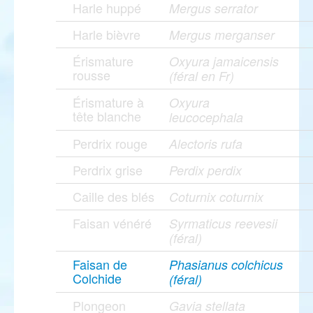
Harle huppé
Mergus serrator
Harle bièvre
Mergus merganser
Érismature
Oxyura jamaicensis
rousse
(féral en Fr)
Érismature à
Oxyura
tête blanche
leucocephala
Perdrix rouge
Alectoris rufa
Perdrix grise
Perdix perdix
Caille des blés
Coturnix coturnix
Faisan vénéré
Syrmaticus reevesii
(féral)
Faisan de
Phasianus colchicus
Colchide
(féral)
Plongeon
Gavia stellata