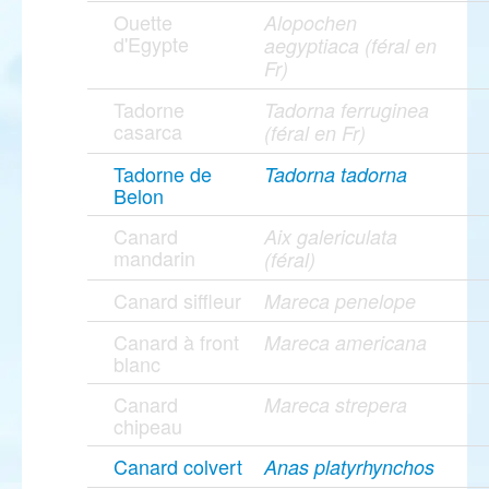
Ouette
Alopochen
d'Egypte
aegyptiaca (féral en
Fr)
Tadorne
Tadorna ferruginea
casarca
(féral en Fr)
Tadorne de
Tadorna tadorna
Belon
Canard
Aix galericulata
mandarin
(féral)
Canard siffleur
Mareca penelope
Canard à front
Mareca americana
blanc
Canard
Mareca strepera
chipeau
Canard colvert
Anas platyrhynchos