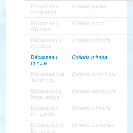
Bécasseau
Calidris pusilla
semipalmé
Bécasseau
Calidris mauri
d'Alaska
Bécasseau à
Calidris ruficollis
cou roux
Bécasseau
Calidris minuta
minute
Bécasseau de
Calidris temminckii
Temminck
Bécasseau à
Calidris subminuta
longs doigts
Bécasseau
Calidris minutilla
minuscule
Bécasseau de
Calidris fuscicollis
Bonaparte