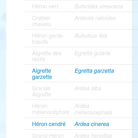
Héron vert
Butorides virescens
Crabier
Ardeola ralloides
chevelu
Héron garde-
Bubulcus ibis
bœufs
Aigrette des
Egretta gularis
récifs
Aigrette
Egretta garzetta
garzette
Grande
Ardea alba
Aigrette
Héron
Ardea
mélanocéphale
melanocephala
Héron cendré
Ardea cinerea
Grand Héron
Ardea herodias