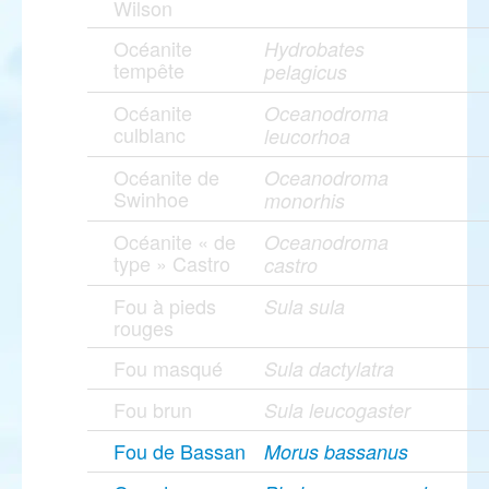
Wilson
Océanite
Hydrobates
tempête
pelagicus
Océanite
Oceanodroma
culblanc
leucorhoa
Océanite de
Oceanodroma
Swinhoe
monorhis
Océanite « de
Oceanodroma
type » Castro
castro
Fou à pieds
Sula sula
rouges
Fou masqué
Sula dactylatra
Fou brun
Sula leucogaster
Fou de Bassan
Morus bassanus