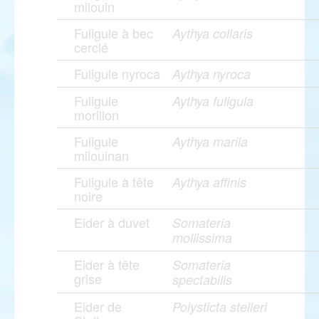
milouin
Fuligule à bec
Aythya collaris
cerclé
Fuligule nyroca
Aythya nyroca
Fuligule
Aythya fuligula
morillon
Fuligule
Aythya marila
milouinan
Fuligule à tête
Aythya affinis
noire
Eider à duvet
Somateria
mollissima
Eider à tête
Somateria
grise
spectabilis
Eider de
Polysticta stelleri