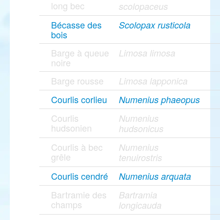
long bec
scolopaceus
Bécasse des
Scolopax rusticola
bois
Barge à queue
Limosa limosa
noire
Barge rousse
Limosa lapponica
Courlis corlieu
Numenius phaeopus
Courlis
Numenius
hudsonien
hudsonicus
Courlis à bec
Numenius
grêle
tenuirostris
Courlis cendré
Numenius arquata
Bartramie des
Bartramia
champs
longicauda