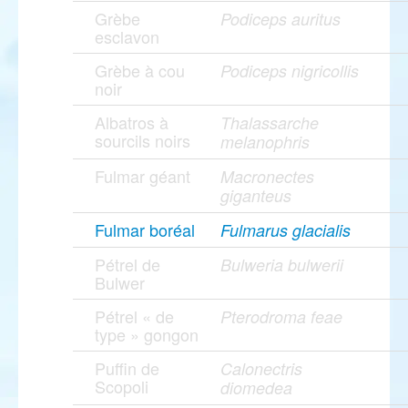
Grèbe
Podiceps auritus
esclavon
Grèbe à cou
Podiceps nigricollis
noir
Albatros à
Thalassarche
sourcils noirs
melanophris
Fulmar géant
Macronectes
giganteus
Fulmar boréal
Fulmarus glacialis
Pétrel de
Bulweria bulwerii
Bulwer
Pétrel « de
Pterodroma feae
type » gongon
Puffin de
Calonectris
Scopoli
diomedea