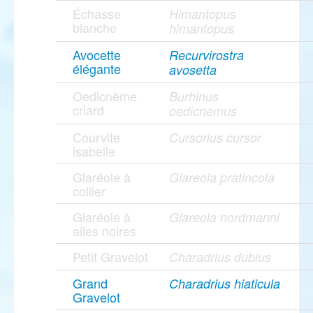
Échasse
Himantopus
blanche
himantopus
Avocette
Recurvirostra
élégante
avosetta
Oedicnème
Burhinus
criard
oedicnemus
Courvite
Cursorius cursor
isabelle
Glaréole à
Glareola pratincola
collier
Glaréole à
Glareola nordmanni
ailes noires
Petit Gravelot
Charadrius dubius
Grand
Charadrius hiaticula
Gravelot