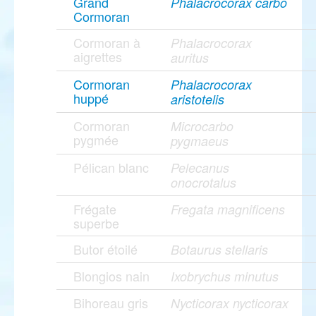
Grand
Phalacrocorax carbo
Cormoran
Cormoran à
Phalacrocorax
aigrettes
auritus
Cormoran
Phalacrocorax
huppé
aristotelis
Cormoran
Microcarbo
pygmée
pygmaeus
Pélican blanc
Pelecanus
onocrotalus
Frégate
Fregata magnificens
superbe
Butor étoilé
Botaurus stellaris
Blongios nain
Ixobrychus minutus
Bihoreau gris
Nycticorax nycticorax