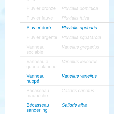
Pluvier bronzé
Pluvialis dominica
Pluvier fauve
Pluvialis fulva
Pluvier doré
Pluvialis apricaria
Pluvier argenté
Pluvialis squatarola
Vanneau
Vanellus gregarius
sociable
Vanneau à
Vanellus leucurus
queue blanche
Vanneau
Vanellus vanellus
huppé
Bécasseau
Calidris canutus
maubèche
Bécasseau
Calidris alba
sanderling