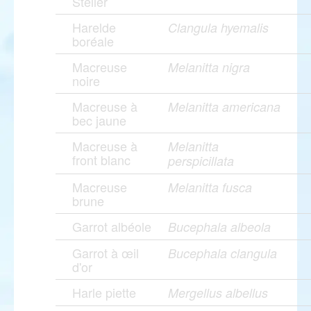
Steller
Harelde
Clangula hyemalis
boréale
Macreuse
Melanitta nigra
noire
Macreuse à
Melanitta americana
bec jaune
Macreuse à
Melanitta
front blanc
perspicillata
Macreuse
Melanitta fusca
brune
Garrot albéole
Bucephala albeola
Garrot à œil
Bucephala clangula
d'or
Harle piette
Mergellus albellus