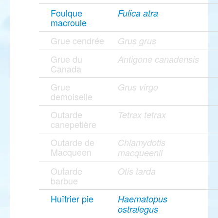
Foulque
Fulica atra
macroule
Grue cendrée
Grus grus
Grue du
Antigone canadensis
Canada
Grue
Grus virgo
demoiselle
Outarde
Tetrax tetrax
canepetière
Outarde de
Chlamydotis
Macqueen
macqueenii
Outarde
Otis tarda
barbue
Huîtrier pie
Haematopus
ostralegus