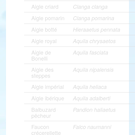
Aigle criard
Clanga clanga
Aigle pomarin
Clanga pomarina
Aigle botté
Hieraaetus pennata
Aigle royal
Aquila chrysaetos
Aigle de
Aquila fasciata
Bonelli
Aigle des
Aquila nipalensis
steppes
Aigle impérial
Aquila heliaca
Aigle ibérique
Aquila adalberti
Balbuzard
Pandion haliaetus
pêcheur
Faucon
Falco naumanni
crécerellette