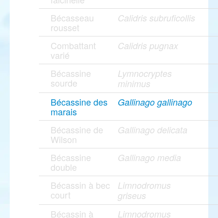
Bécasseau
Calidris subruficollis
rousset
Combattant
Calidris pugnax
varié
Bécassine
Lymnocryptes
sourde
minimus
Bécassine des
Gallinago gallinago
marais
Bécassine de
Gallinago delicata
Wilson
Bécassine
Gallinago media
double
Bécassin à bec
Limnodromus
court
griseus
Bécassin à
Limnodromus