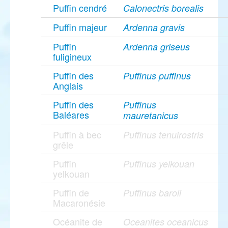
Puffin cendré
Calonectris borealis
Puffin majeur
Ardenna gravis
Puffin
Ardenna griseus
fuligineux
Puffin des
Puffinus puffinus
Anglais
Puffin des
Puffinus
Baléares
mauretanicus
Puffin à bec
Puffinus tenuirostris
grêle
Puffin
Puffinus yelkouan
yelkouan
Puffin de
Puffinus baroli
Macaronésie
Océanite de
Oceanites oceanicus