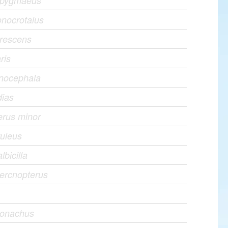
 pygmaeus
onocrotalus
irescens
ris
nocephala
dias
erus minor
ruleus
lbicilla
ercnopterus
monachus