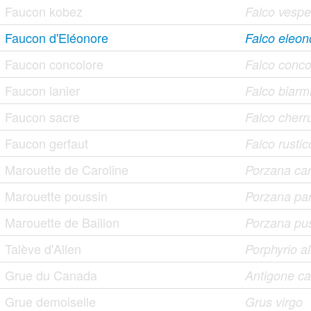
Faucon kobez
Falco vespe
Faucon d'Eléonore
Falco eleon
Faucon concolore
Falco conco
Faucon lanier
Falco biarm
Faucon sacre
Falco cherr
Faucon gerfaut
Falco rustic
Marouette de Caroline
Porzana car
Marouette poussin
Porzana pa
Marouette de Baillon
Porzana pus
Talève d'Allen
Porphyrio al
Grue du Canada
Antigone c
Grue demoiselle
Grus virgo