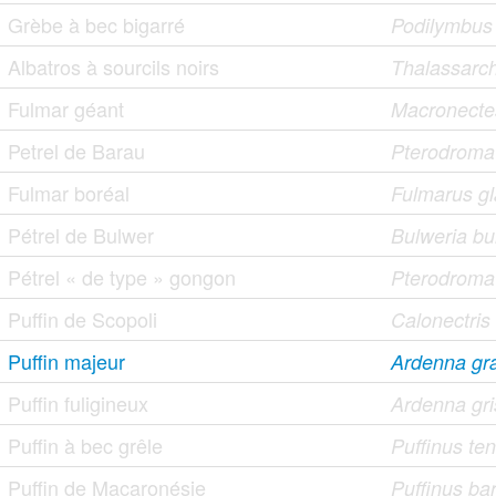
Grèbe à bec bigarré
Podilymbus
Albatros à sourcils noirs
Thalassarc
Fulmar géant
Macronecte
Petrel de Barau
Pterodroma
Fulmar boréal
Fulmarus gl
Pétrel de Bulwer
Bulweria bu
Pétrel « de type » gongon
Pterodroma
Puffin de Scopoli
Calonectri
Puffin majeur
Ardenna gr
Puffin fuligineux
Ardenna gr
Puffin à bec grêle
Puffinus ten
Puffin de Macaronésie
Puffinus bar