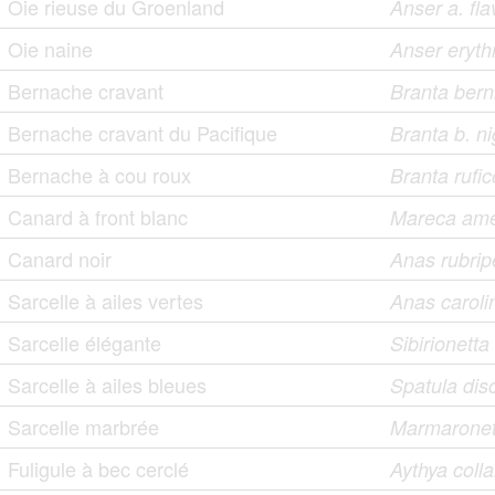
Oie rieuse du Groenland
Anser a. fla
Oie naine
Anser eryth
Bernache cravant
Branta bern
Bernache cravant du Pacifique
Branta b. n
Bernache à cou roux
Branta rufico
Canard à front blanc
Mareca ame
Canard noir
Anas rubrip
Sarcelle à ailes vertes
Anas caroli
Sarcelle élégante
Sibirionett
Sarcelle à ailes bleues
Spatula dis
Sarcelle marbrée
Marmaronett
Fuligule à bec cerclé
Aythya colla