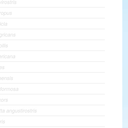
virostris
ropus
icla
igricans
llis
ricana
es
nensis
a formosa
cors
a angustirostris
ris