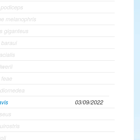
 podiceps
he melanophris
s giganteus
 baraui
acialis
lwerii
 feae
s diomedea
avis
03/09/2022
iseus
uirostris
oli