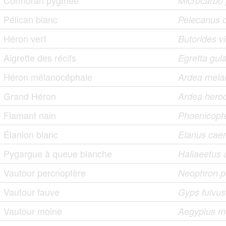
Cormoran pygmée
Microcarbo
Pélican blanc
Pelecanus 
Héron vert
Butorides v
Aigrette des récifs
Egretta gula
Héron mélanocéphale
Ardea mela
Grand Héron
Ardea hero
Flamant nain
Phoenicopt
Élanion blanc
Elanus cae
Pygargue à queue blanche
Haliaeetus a
Vautour percnoptère
Neophron p
Vautour fauve
Gyps fulvus
Vautour moine
Aegypius 