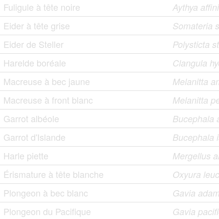
Fuligule à tête noire
Aythya affin
Eider à tête grise
Somateria s
Eider de Steller
Polysticta st
Harelde boréale
Clangula hy
Macreuse à bec jaune
Melanitta a
Macreuse à front blanc
Melanitta pe
Garrot albéole
Bucephala 
Garrot d'Islande
Bucephala i
Harle piette
Mergellus a
Érismature à tête blanche
Oxyura leu
Plongeon à bec blanc
Gavia adam
Plongeon du Pacifique
Gavia pacif