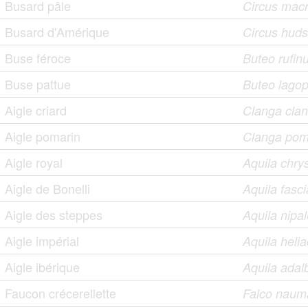
Busard pâle
Circus mac
Busard d'Amérique
Circus hud
Buse féroce
Buteo rufin
Buse pattue
Buteo lago
Aigle criard
Clanga cla
Aigle pomarin
Clanga pom
Aigle royal
Aquila chry
Aigle de Bonelli
Aquila fasci
Aigle des steppes
Aquila nipa
Aigle impérial
Aquila heli
Aigle ibérique
Aquila adalb
Faucon crécerellette
Falco naum