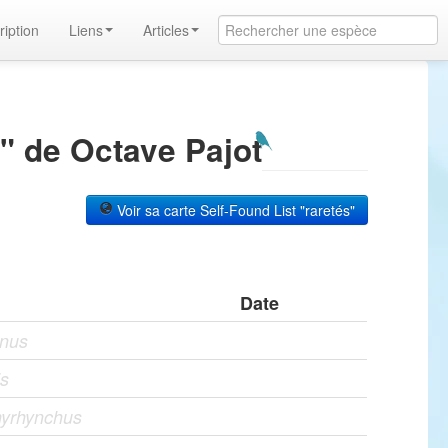
ription
Liens
Articles
" de Octave Pajot
Voir sa carte Self-Found List "raretés"
Date
nus
is
hyrhynchus