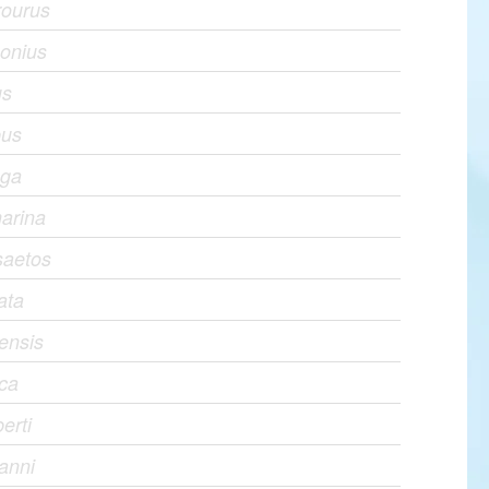
rourus
sonius
us
pus
nga
arina
saetos
ata
lensis
aca
erti
anni