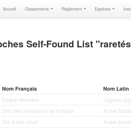
Accueil
Classements
Règlement
Espèces
Insc
ches Self-Found List "raretés
Nom Français
Nom Latin
Cygne chanteur
Cygnus cyg
Oie (des moissons) de la taïga
Anser fabal
Oie à bec court
Anser brac