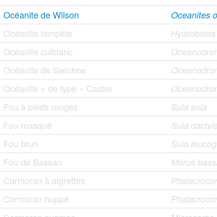
Océanite de Wilson
Oceanites 
Océanite tempête
Hydrobates
Océanite culblanc
Oceanodrom
Océanite de Swinhoe
Oceanodro
Océanite « de type » Castro
Oceanodrom
Fou à pieds rouges
Sula sula
Fou masqué
Sula dactyl
Fou brun
Sula leucog
Fou de Bassan
Morus bass
Cormoran à aigrettes
Phalacrocor
Cormoran huppé
Phalacrocora