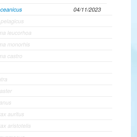
oceanicus
04/11/2023
 pelagicus
a leucorhoa
ma monorhis
a castro
atra
aster
anus
ax auritus
x aristotelis