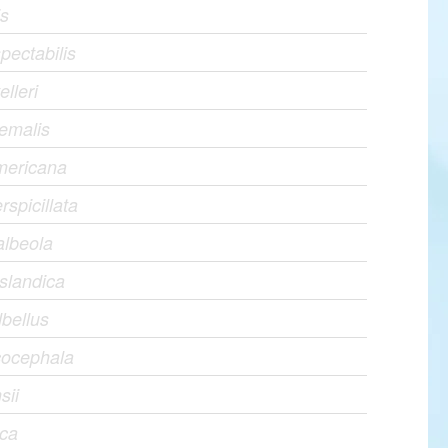
is
pectabilis
elleri
emalis
mericana
rspicillata
albeola
slandica
lbellus
cocephala
sii
ica