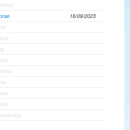
rtinus
orae
16/09/2023
lor
icus
ug
olus
olina
rva
illa
leni
anadensis