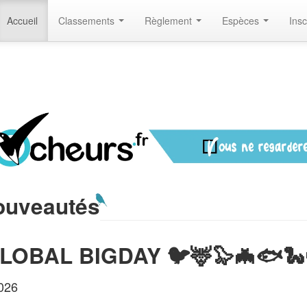
Accueil
Classements
Règlement
Espèces
Insc
ouveautés
GLOBAL BIGDAY 🐦🦌🦭🦇🐟🐍
026