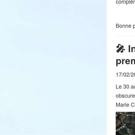
complém
Bonne pl
🎤 I
prem
17/02/2
Le 30 a
obscure
Marie C