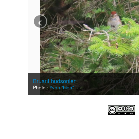
‹
Bruant hudsonien
Photo :
Yvon "bien"