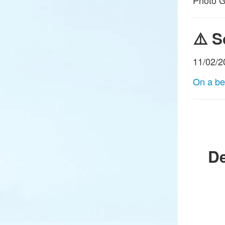
⚠️ S
11/02/2
On a be
D