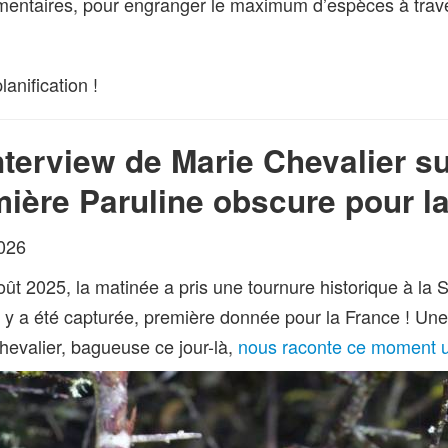
entaires, pour engranger le maximum d’espèces à traver
anification !
nterview de Marie Chevalier su
ière Paruline obscure pour l
026
oût 2025, la matinée a pris une tournure historique à la 
 y a été capturée, première donnée pour la France ! Une 
hevalier, bagueuse ce jour-là,
nous raconte ce moment uni