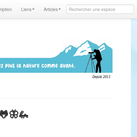
ription
Liens
Articles
🐸🦋🦗