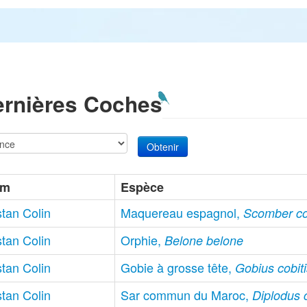
ernières Coches
om
Espèce
stan Colin
Maquereau espagnol,
Scomber co
stan Colin
Orphie,
Belone belone
stan Colin
Gobie à grosse tête,
Gobius cobit
stan Colin
Sar commun du Maroc,
Diplodus 