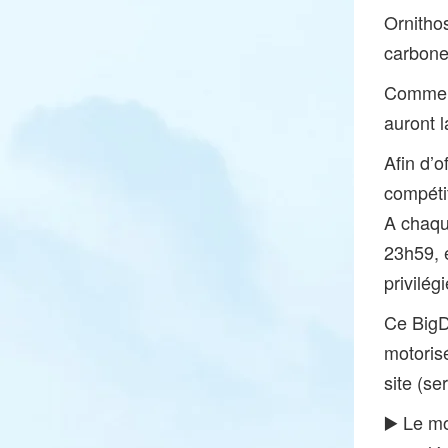
Ornithos
carbone
Comme v
auront l
Afin d’
compétit
A chaqu
23h59, 
privilégi
Ce BigD
motorisé
site (se
▶️ Le m