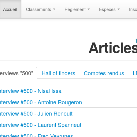
Accueil
Classements
Règlement
Espèces
Insc
Article
terviews "500"
Hall of finders
Comptes rendus
L
interview #500 - Nisal Issa
interview #500 - Antoine Rougeron
interview #500 - Julien Renoult
interview #500 - Laurent Spanneut
interview #500 - Fred Veyrunes