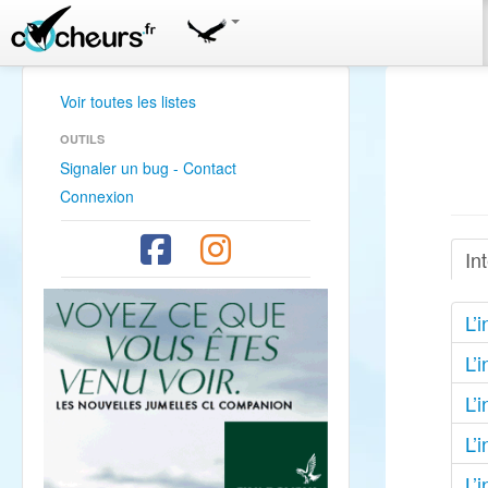
Voir toutes les listes
OUTILS
Signaler un bug - Contact
Connexion
In
L’
L’
L’
L’
L’