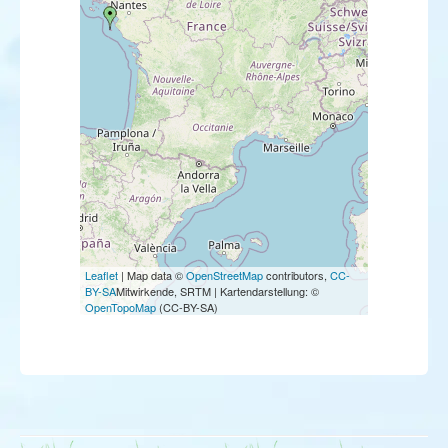
Leaflet
| Map data ©
OpenStreetMap
contributors,
CC-
BY-SA
Mitwirkende, SRTM | Kartendarstellung: ©
OpenTopoMap
(CC-BY-SA)