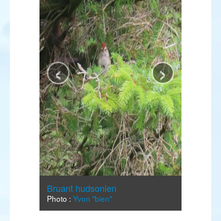
‹
›
Bruant hudsonien
Photo :
Yvon "bien"