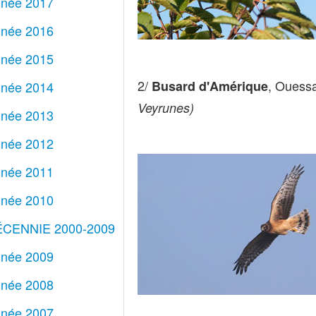
née 2017
née 2016
née 2015
2/
, Ouess
Busard d'Amérique
née 2014
Veyrunes)
née 2013
née 2012
née 2011
née 2010
CENNIE 2000-2009
née 2009
née 2008
née 2007