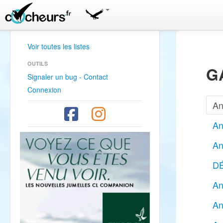
Voir toutes les listes
OUTILS
G
Signaler un bug - Contact
Connexion
An
An
An
DÉ
An
An