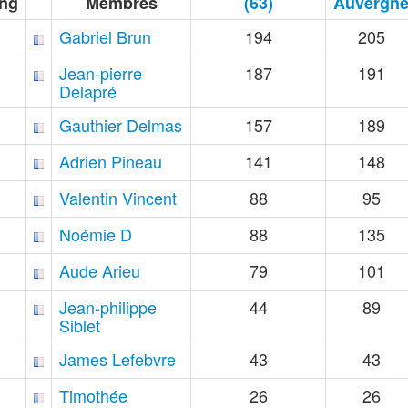
ng
Membres
(63)
Auvergn
Gabriel Brun
194
205
Jean-pierre
187
191
Delapré
Gauthier Delmas
157
189
Adrien Pineau
141
148
Valentin Vincent
88
95
Noémie D
88
135
Aude Arieu
79
101
Jean-philippe
44
89
Siblet
James Lefebvre
43
43
Timothée
26
26