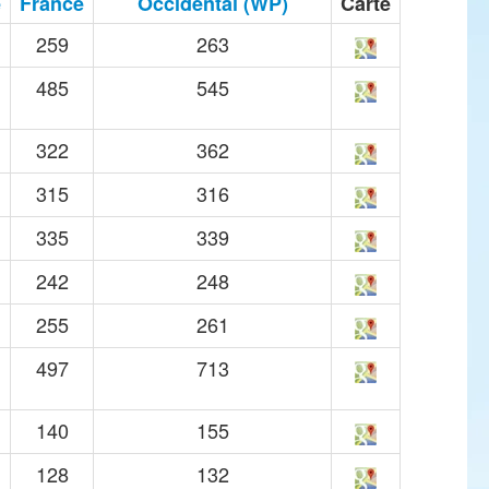
e
France
Occidental (WP)
Carte
259
263
485
545
322
362
315
316
335
339
242
248
255
261
497
713
140
155
128
132