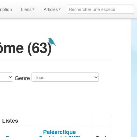
ription
Liens
Articles
ôme (63)
Genre
Listes
Paléarctique