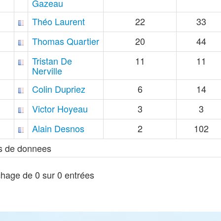
Gazeau
Théo Laurent
22
33
Thomas Quartier
20
44
Tristan De
11
11
Nerville
Colin Dupriez
6
14
Victor Hoyeau
3
3
Alain Desnos
2
102
s de donnees
chage de 0 sur 0 entrées