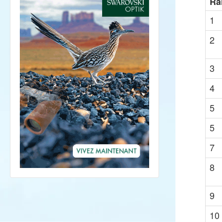
Ra
1
2
3
4
5
5
7
8
9
10