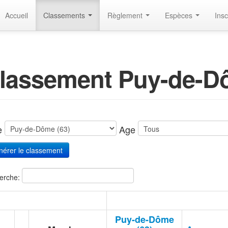
Accueil
Classements
Règlement
Espèces
Insc
lassement Puy-de-D
te
Age
erche:
Puy-de-Dôme