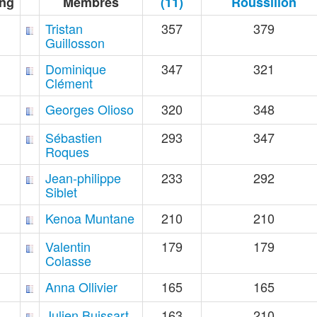
ng
Membres
(11)
Roussillon
Tristan
357
379
Guillosson
Dominique
347
321
Clément
Georges Olioso
320
348
Sébastien
293
347
Roques
Jean-philippe
233
292
Siblet
Kenoa Muntane
210
210
Valentin
179
179
Colasse
Anna Ollivier
165
165
Julien Buissart
163
210