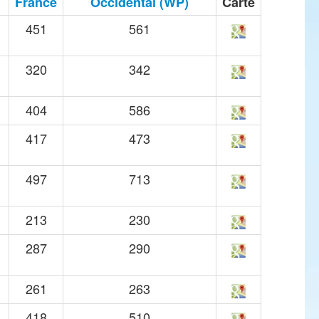
France
Occidental (WP)
Carte
451
561
320
342
404
586
417
473
497
713
213
230
287
290
261
263
418
510