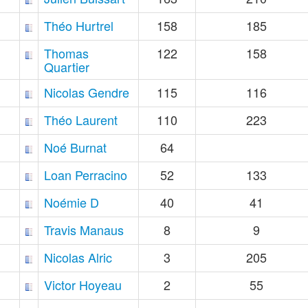
Théo Hurtrel
158
185
Thomas
122
158
Quartier
Nicolas Gendre
115
116
Théo Laurent
110
223
Noé Burnat
64
Loan Perracino
52
133
Noémie D
40
41
Travis Manaus
8
9
Nicolas Alric
3
205
Victor Hoyeau
2
55