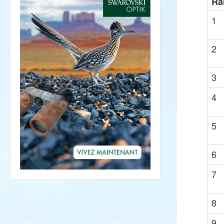
Ra
1
2
3
4
5
6
7
8
9