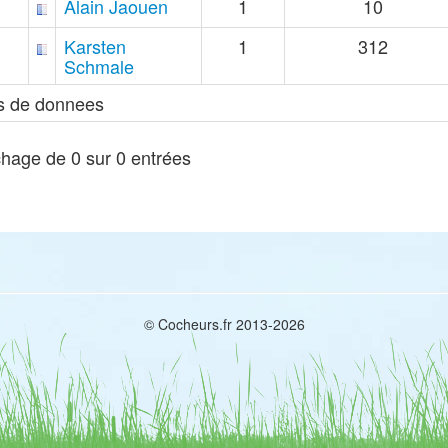
Alain Jaouen
1
10
Karsten
1
312
Schmale
s de donnees
chage de 0 sur 0 entrées
© Cocheurs.fr 2013-2026