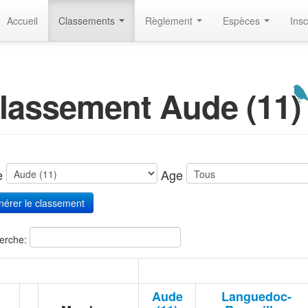
Accueil
Classements
Règlement
Espèces
Insc
lassement Aude (11)
te
Age
erche:
Aude
Languedoc-