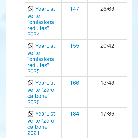
YearList
147
26/63
verte
"émissions
réduites"
2024
YearList
155
20/42
verte
"émissions
réduites"
2025
YearList
166
13/43
verte "zéro
carbone"
2020
YearList
134
17/36
verte "zéro
carbone"
2021