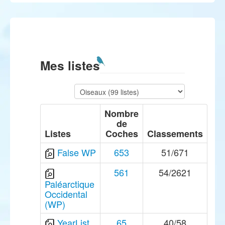
Mes listes
Nombre
de
Listes
Coches
Classements
False WP
653
51/671
561
54/2621
Paléarctique
Occidental
(WP)
YearList
65
40/58