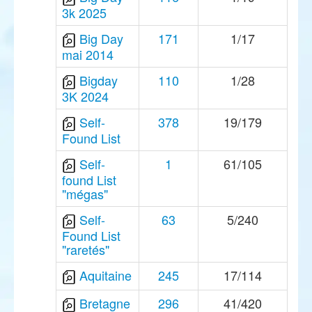
3k 2025
Big Day
171
1/17
mai 2014
Bigday
110
1/28
3K 2024
Self-
378
19/179
Found List
Self-
1
61/105
found List
"mégas"
Self-
63
5/240
Found List
"raretés"
Aquitaine
245
17/114
Bretagne
296
41/420