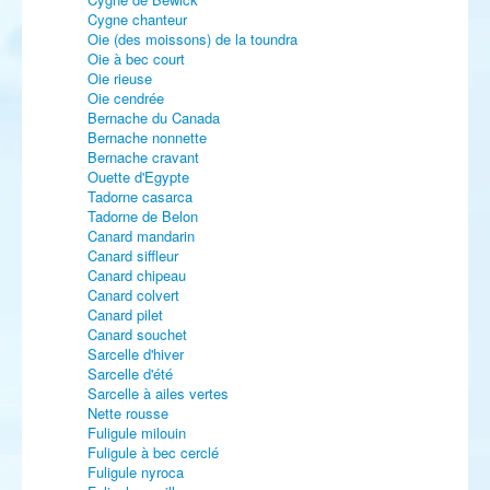
Cygne chanteur
Oie (des moissons) de la toundra
Oie à bec court
Oie rieuse
Oie cendrée
Bernache du Canada
Bernache nonnette
Bernache cravant
Ouette d'Egypte
Tadorne casarca
Tadorne de Belon
Canard mandarin
Canard siffleur
Canard chipeau
Canard colvert
Canard pilet
Canard souchet
Sarcelle d'hiver
Sarcelle d'été
Sarcelle à ailes vertes
Nette rousse
Fuligule milouin
Fuligule à bec cerclé
Fuligule nyroca