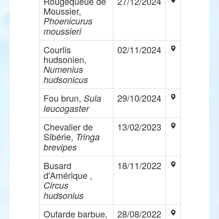
Rougequeue de
27/12/2024
Moussier,
Phoenicurus
moussieri
Courlis
02/11/2024
hudsonien,
Numenius
hudsonicus
Fou brun,
29/10/2024
Sula
leucogaster
Chevalier de
13/02/2023
Sibérie,
Tringa
brevipes
Busard
18/11/2022
d'Amérique ,
Circus
hudsonius
Outarde barbue,
28/08/2022