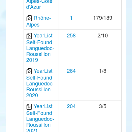
Alpes-Côte
d'Azur
Rhône-
1
179/189
Alpes
YearList
258
2/10
Self-Found
Languedoc-
Roussillon
2019
YearList
264
1/8
Self-Found
Languedoc-
Roussillon
2020
YearList
204
3/5
Self-Found
Languedoc-
Roussillon
2021