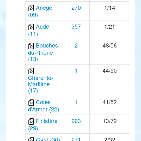
Ariège
270
1/14
(09)
Aude
357
1/21
(11)
Bouches-
2
48/56
du-Rhône
(13)
1
44/50
Charente-
Maritime
(17)
Côtes
1
41/52
d'Armor (22)
Finistère
263
13/72
(29)
Gard (30)
271
2/32