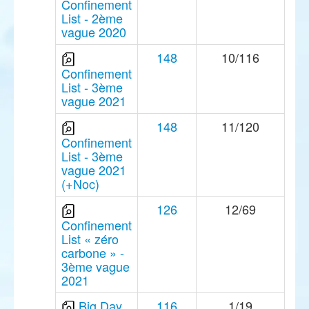
Confinement
List - 2ème
vague 2020
148
10/116
Confinement
List - 3ème
vague 2021
148
11/120
Confinement
List - 3ème
vague 2021
(+Noc)
126
12/69
Confinement
List « zéro
carbone » -
3ème vague
2021
Big Day
116
1/19