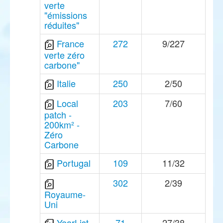
verte
"émissions
réduites"
France
272
9/227
verte zéro
carbone"
Italie
250
2/50
Local
203
7/60
patch -
200km² -
Zéro
Carbone
Portugal
109
11/32
302
2/39
Royaume-
Uni
YearList
71
27/38