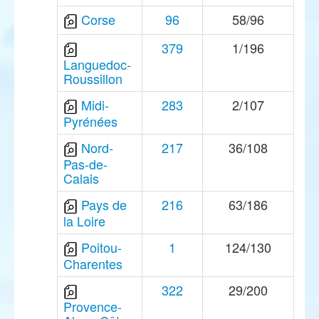
Corse
96
58/96
379
1/196
Languedoc-
Roussillon
Midi-
283
2/107
Pyrénées
Nord-
217
36/108
Pas-de-
Calais
Pays de
216
63/186
la Loire
Poitou-
1
124/130
Charentes
322
29/200
Provence-