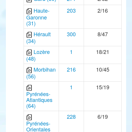
Haute-
203
2/16
Garonne
(31)
Hérault
300
8/47
(34)
Lozère
1
18/21
(48)
Morbihan
216
10/45
(56)
1
15/19
Pyrénées-
Atlantiques
(64)
228
6/19
Pyrénées-
Orientales