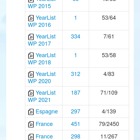
WP 2015
YearList
1
53/64
WP 2016
YearList
334
7/61
WP 2017
YearList
1
53/58
WP 2018
YearList
312
4/83
WP 2020
YearList
187
71/109
WP 2021
Espagne
297
4/139
France
451
79/2450
France
298
11/267