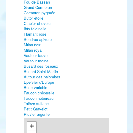
Fou de Bassan
Grand Cormoran
Cormoran pygmée
Butor étoilé
Crabier chevelu
Ibis falcinelle
Flamant rose
Bondrée apivore
Milan noir
Milan royal
Vautour fauve
Vautour moine
Busard des roseaux
Busard Saint-Martin
Autour des palombes
Epervier d'Europe
Buse variable
Faucon crécerelle
Faucon hobereau
Talève sultane
Petit Gravelot
Pluvier argenté
Bécasseau de Temminck
Bécasseau cocorli
+
Bécassine sourde