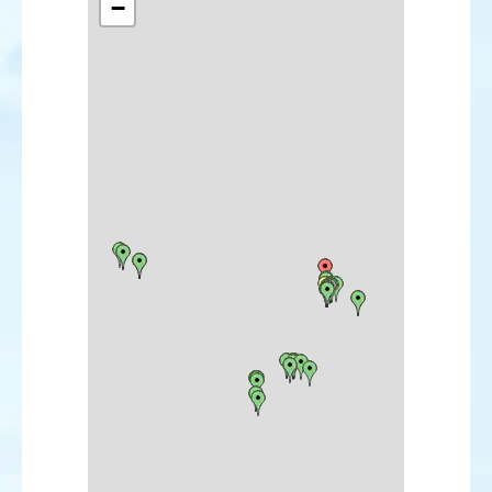
−
Chevalier arlequin
Chevalier gambette
Chevalier aboyeur
Chevalier culblanc
Chevalier sylvain
Chevalier guignette
Grand Labbe
Guifette moustac
Sterne naine
Sterne hansel
Chouette hulotte
Hibou moyen-duc
Martin-pêcheur d'Europe
Huppe fasciée
Pic vert
Pic noir
Pic épeiche
Pic mar
Cochevis huppé
Alouette des champs
Hirondelle de rivage
Hirondelle de rochers
Hirondelle rustique
Hirondelle de fenêtre
Pipit rousseline