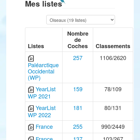
Mes listes
Nombre
de
Listes
Coches
Classements
257
1106/2620
Paléarctique
Occidental
(WP)
YearList
159
78/109
WP 2021
YearList
181
80/131
WP 2022
France
255
990/2449
France
137
103/267