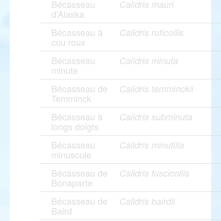
Bécasseau
Calidris mauri
d'Alaska
Bécasseau à
Calidris ruficollis
cou roux
Bécasseau
Calidris minuta
minute
Bécasseau de
Calidris temminckii
Temminck
Bécasseau à
Calidris subminuta
longs doigts
Bécasseau
Calidris minutilla
minuscule
Bécasseau de
Calidris fuscicollis
Bonaparte
Bécasseau de
Calidris bairdii
Baird