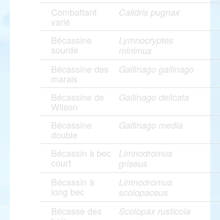
Combattant
Calidris pugnax
varié
Bécassine
Lymnocryptes
sourde
minimus
Bécassine des
Gallinago gallinago
marais
Bécassine de
Gallinago delicata
Wilson
Bécassine
Gallinago media
double
Bécassin à bec
Limnodromus
court
griseus
Bécassin à
Limnodromus
long bec
scolopaceus
Bécasse des
Scolopax rusticola