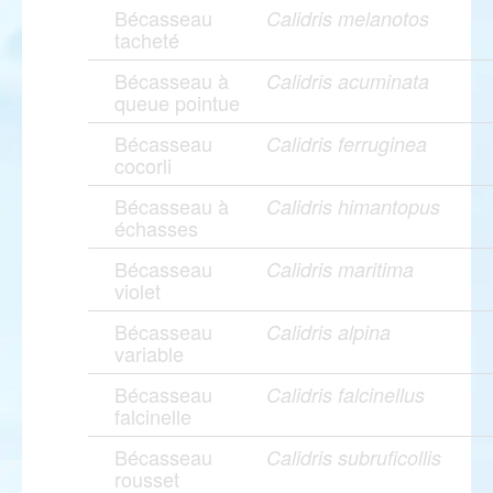
Bécasseau
Calidris melanotos
tacheté
Bécasseau à
Calidris acuminata
queue pointue
Bécasseau
Calidris ferruginea
cocorli
Bécasseau à
Calidris himantopus
échasses
Bécasseau
Calidris maritima
violet
Bécasseau
Calidris alpina
variable
Bécasseau
Calidris falcinellus
falcinelle
Bécasseau
Calidris subruficollis
rousset