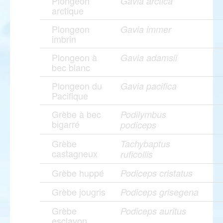
Plongeon
Gavia arctica
arctique
Plongeon
Gavia immer
imbrin
Plongeon à
Gavia adamsii
bec blanc
Plongeon du
Gavia pacifica
Pacifique
Grèbe à bec
Podilymbus
bigarré
podiceps
Grèbe
Tachybaptus
castagneux
ruficollis
Grèbe huppé
Podiceps cristatus
Grèbe jougris
Podiceps grisegena
Grèbe
Podiceps auritus
esclavon