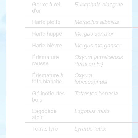
Garrot à œil
Bucephala clangula
d'or
Harle piette
Mergellus albellus
Harle huppé
Mergus serrator
Harle bièvre
Mergus merganser
Érismature
Oxyura jamaicensis
rousse
(féral en Fr)
Érismature à
Oxyura
tête blanche
leucocephala
Gélinotte des
Tetrastes bonasia
bois
Lagopède
Lagopus muta
alpin
Tétras lyre
Lyrurus tetrix