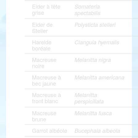
Eider à tête
Somateria
grise
spectabilis
Eider de
Polysticta stelleri
Steller
Harelde
Clangula hyemalis
boréale
Macreuse
Melanitta nigra
noire
Macreuse à
Melanitta americana
bec jaune
Macreuse à
Melanitta
front blanc
perspicillata
Macreuse
Melanitta fusca
brune
Garrot albéole
Bucephala albeola