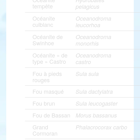
tempête
pelagicus
Océanite
Oceanodroma
culblanc
leucorhoa
Océanite de
Oceanodroma
Swinhoe
monorhis
Océanite « de
Oceanodroma
type » Castro
castro
Fou à pieds
Sula sula
rouges
Fou masqué
Sula dactylatra
Fou brun
Sula leucogaster
Fou de Bassan
Morus bassanus
Grand
Phalacrocorax carbo
Cormoran