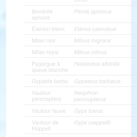
Bondrée
Pernis apivorus
apivore
Élanion blanc
Elanus caeruleus
Milan noir
Milvus migrans
Milan royal
Milvus milvus
Pygargue à
Haliaeetus albicilla
queue blanche
Gypaète barbu
Gypaetus barbatus
Vautour
Neophron
percnoptère
percnopterus
Vautour fauve
Gyps fulvus
Vautour de
Gyps rueppellii
Rüppell