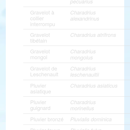
pecuarius
Gravelot à
Charadrius
collier
alexandrinus
interrompu
Gravelot
Charadrius atrifrons
tibétain
Gravelot
Charadrius
mongol
mongolus
Gravelot de
Charadrius
Leschenault
leschenaultii
Pluvier
Charadrius asiaticus
asiatique
Pluvier
Charadrius
guignard
morinellus
Pluvier bronzé
Pluvialis dominica