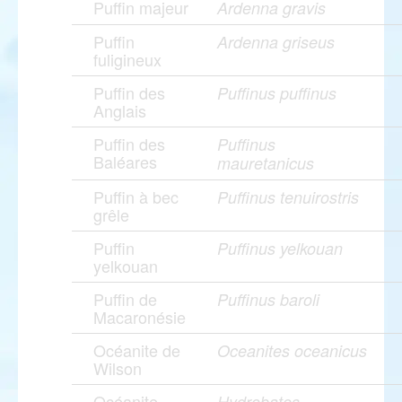
Puffin majeur
Ardenna gravis
Puffin
Ardenna griseus
fuligineux
Puffin des
Puffinus puffinus
Anglais
Puffin des
Puffinus
Baléares
mauretanicus
Puffin à bec
Puffinus tenuirostris
grêle
Puffin
Puffinus yelkouan
yelkouan
Puffin de
Puffinus baroli
Macaronésie
Océanite de
Oceanites oceanicus
Wilson
Océanite
Hydrobates