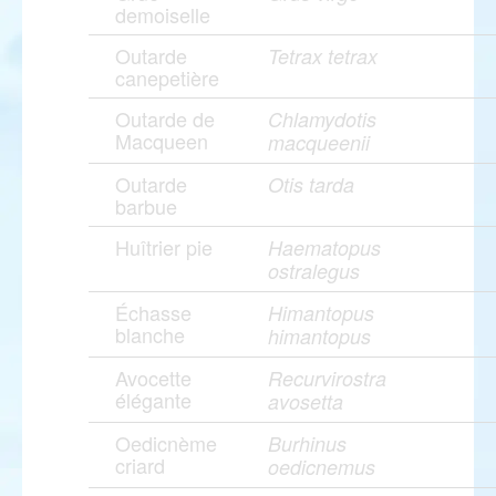
demoiselle
Outarde
Tetrax tetrax
canepetière
Outarde de
Chlamydotis
Macqueen
macqueenii
Outarde
Otis tarda
barbue
Huîtrier pie
Haematopus
ostralegus
Échasse
Himantopus
blanche
himantopus
Avocette
Recurvirostra
élégante
avosetta
Oedicnème
Burhinus
criard
oedicnemus