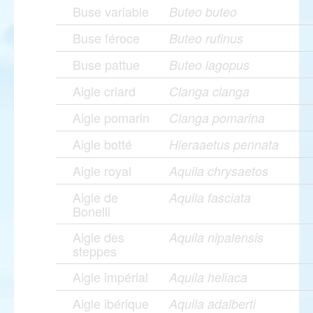
Buse variable
Buteo buteo
Buse féroce
Buteo rufinus
Buse pattue
Buteo lagopus
Aigle criard
Clanga clanga
Aigle pomarin
Clanga pomarina
Aigle botté
Hieraaetus pennata
Aigle royal
Aquila chrysaetos
Aigle de
Aquila fasciata
Bonelli
Aigle des
Aquila nipalensis
steppes
Aigle impérial
Aquila heliaca
Aigle ibérique
Aquila adalberti