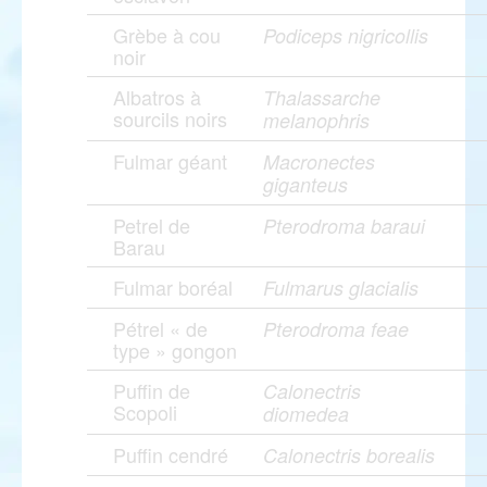
Grèbe à cou
Podiceps nigricollis
noir
Albatros à
Thalassarche
sourcils noirs
melanophris
Fulmar géant
Macronectes
giganteus
Petrel de
Pterodroma baraui
Barau
Fulmar boréal
Fulmarus glacialis
Pétrel « de
Pterodroma feae
type » gongon
Puffin de
Calonectris
Scopoli
diomedea
Puffin cendré
Calonectris borealis