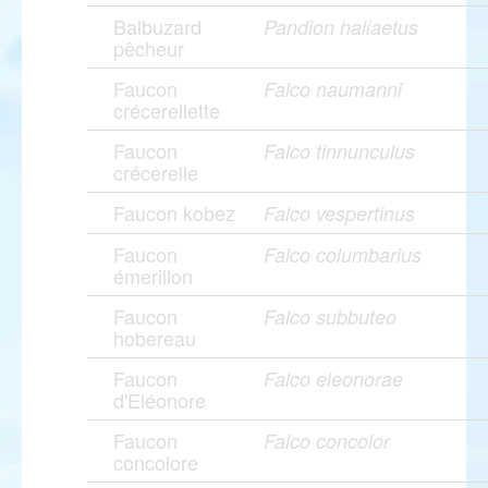
Balbuzard
Pandion haliaetus
pêcheur
Faucon
Falco naumanni
crécerellette
Faucon
Falco tinnunculus
crécerelle
Faucon kobez
Falco vespertinus
Faucon
Falco columbarius
émerillon
Faucon
Falco subbuteo
hobereau
Faucon
Falco eleonorae
d'Eléonore
Faucon
Falco concolor
concolore