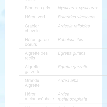
Bihoreau gris
Nycticorax nycticorax
Héron vert
Butorides virescens
Crabier
Ardeola ralloides
chevelu
Héron garde-
Bubulcus ibis
bœufs
Aigrette des
Egretta gularis
récifs
Aigrette
Egretta garzetta
garzette
Grande
Ardea alba
Aigrette
Héron
Ardea
mélanocéphale
melanocephala