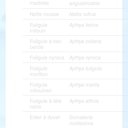
marbrée
angustirostris
Nette rousse
Netta rufina
Fuligule
Aythya ferina
milouin
Fuligule à bec
Aythya collaris
cerclé
Fuligule nyroca
Aythya nyroca
Fuligule
Aythya fuligula
morillon
Fuligule
Aythya marila
milouinan
Fuligule à tête
Aythya affinis
noire
Eider à duvet
Somateria
mollissima