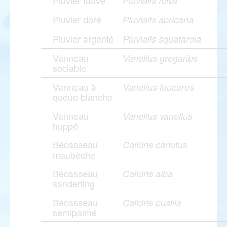
Pluvier fauve
Pluvialis fulva
Pluvier doré
Pluvialis apricaria
Pluvier argenté
Pluvialis squatarola
Vanneau
Vanellus gregarius
sociable
Vanneau à
Vanellus leucurus
queue blanche
Vanneau
Vanellus vanellus
huppé
Bécasseau
Calidris canutus
maubèche
Bécasseau
Calidris alba
sanderling
Bécasseau
Calidris pusilla
semipalmé