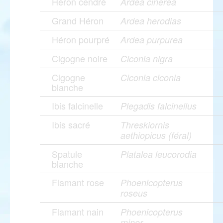
Héron cendré
Ardea cinerea
Grand Héron
Ardea herodias
Héron pourpré
Ardea purpurea
Cigogne noire
Ciconia nigra
Cigogne
Ciconia ciconia
blanche
Ibis falcinelle
Plegadis falcinellus
Ibis sacré
Threskiornis
aethiopicus (féral)
Spatule
Platalea leucorodia
blanche
Flamant rose
Phoenicopterus
roseus
Flamant nain
Phoenicopterus
minor