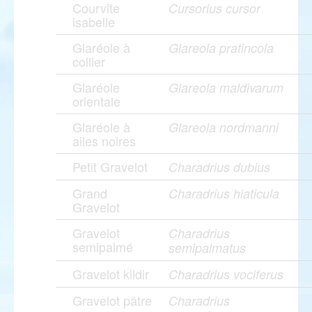
Courvite
Cursorius cursor
isabelle
Glaréole à
Glareola pratincola
collier
Glaréole
Glareola maldivarum
orientale
Glaréole à
Glareola nordmanni
ailes noires
Petit Gravelot
Charadrius dubius
Grand
Charadrius hiaticula
Gravelot
Gravelot
Charadrius
semipalmé
semipalmatus
Gravelot kildir
Charadrius vociferus
Gravelot pâtre
Charadrius