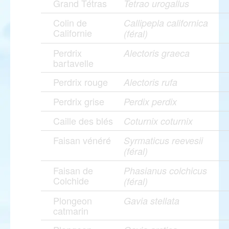
Grand Tétras
Tetrao urogallus
Colin de
Callipepla californica
Californie
(féral)
Perdrix
Alectoris graeca
bartavelle
Perdrix rouge
Alectoris rufa
Perdrix grise
Perdix perdix
Caille des blés
Coturnix coturnix
Faisan vénéré
Syrmaticus reevesii
(féral)
Faisan de
Phasianus colchicus
Colchide
(féral)
Plongeon
Gavia stellata
catmarin