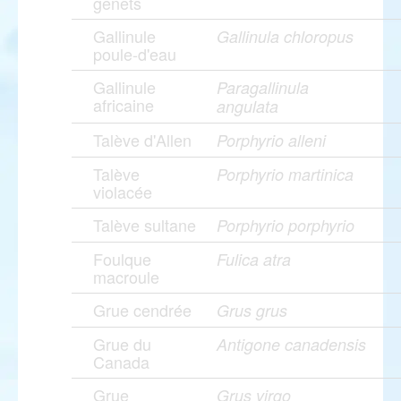
genêts
Gallinule
Gallinula chloropus
poule-d'eau
Gallinule
Paragallinula
africaine
angulata
Talève d'Allen
Porphyrio alleni
Talève
Porphyrio martinica
violacée
Talève sultane
Porphyrio porphyrio
Foulque
Fulica atra
macroule
Grue cendrée
Grus grus
Grue du
Antigone canadensis
Canada
Grue
Grus virgo