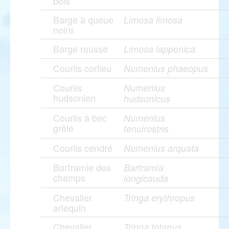
bois
Barge à queue
Limosa limosa
noire
Barge rousse
Limosa lapponica
Courlis corlieu
Numenius phaeopus
Courlis
Numenius
hudsonien
hudsonicus
Courlis à bec
Numenius
grêle
tenuirostris
Courlis cendré
Numenius arquata
Bartramie des
Bartramia
champs
longicauda
Chevalier
Tringa erythropus
arlequin
Chevalier
Tringa totanus