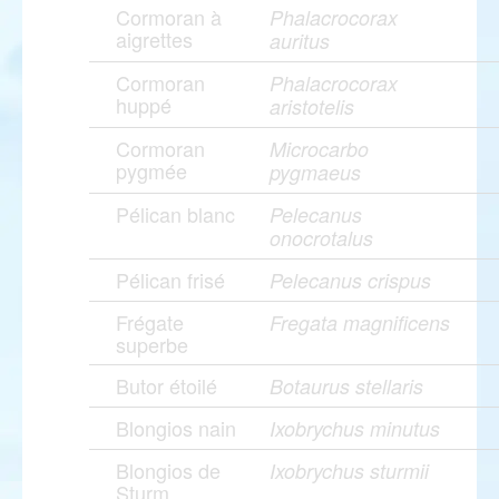
Cormoran à
Phalacrocorax
aigrettes
auritus
Cormoran
Phalacrocorax
huppé
aristotelis
Cormoran
Microcarbo
pygmée
pygmaeus
Pélican blanc
Pelecanus
onocrotalus
Pélican frisé
Pelecanus crispus
Frégate
Fregata magnificens
superbe
Butor étoilé
Botaurus stellaris
Blongios nain
Ixobrychus minutus
Blongios de
Ixobrychus sturmii
Sturm