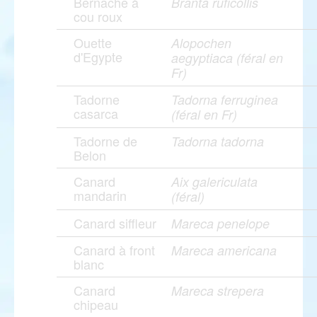
Bernache à
Branta ruficollis
cou roux
Ouette
Alopochen
d'Egypte
aegyptiaca (féral en
Fr)
Tadorne
Tadorna ferruginea
casarca
(féral en Fr)
Tadorne de
Tadorna tadorna
Belon
Canard
Aix galericulata
mandarin
(féral)
Canard siffleur
Mareca penelope
Canard à front
Mareca americana
blanc
Canard
Mareca strepera
chipeau