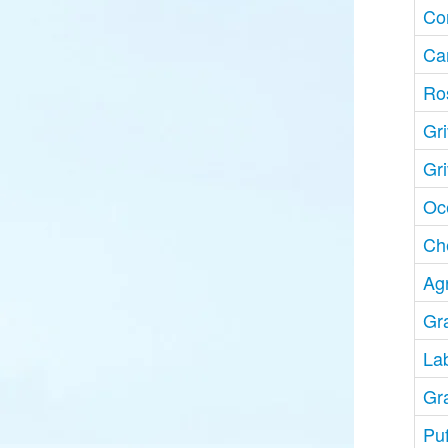
Co
Ca
Ro
Gr
Gri
Oc
Ch
Ag
Gr
La
Gr
Puf