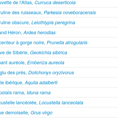
vette de l'Atlas,
Curruca deserticola
ruline des ruisseaux,
Parkesia noveboracensis
ruline obscure,
Leiothlypis peregrina
and Héron,
Ardea herodias
centeur à gorge noire,
Prunella atrogularis
ve de Sibérie,
Geokichla sibirica
uant auréole,
Emberiza aureola
glu des prés,
Dolichonyx oryzivorus
le ibérique,
Aquila adalberti
polaïs rama,
Iduna rama
custelle lancéolée,
Locustella lanceolata
ue demoiselle,
Grus virgo