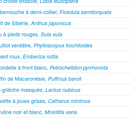
-croisé bifascié,
Loxia leucoptera
bemouche à demi-collier,
Ficedula semitorquata
it de Sibérie,
Anthus japonicus
u à pieds rouges,
Sula sula
illot verdâtre,
Phylloscopus trochiloides
uant roux,
Emberiza rutila
ondelle à front blanc,
Petrochelidon pyrrhonota
ffin de Macaronésie,
Puffinus baroli
e-grièche masquée,
Lanius nubicus
vette à joues grises,
Catharus minimus
uline noir et blanc,
Mniotilta varia