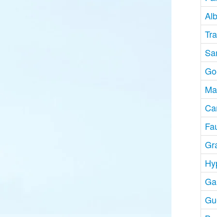
Alb
Tra
Sa
Go
Ma
Car
Fa
Gr
Hy
Ga
Gu