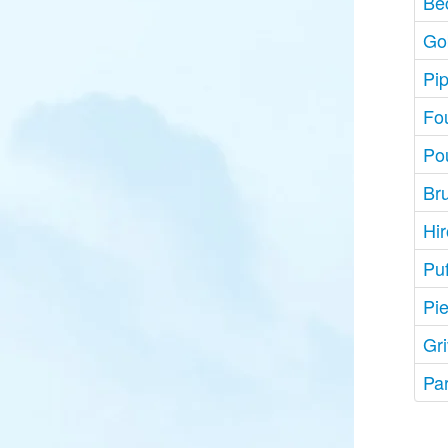
Bec
Go
Pip
Fo
Pou
Br
Hir
Pu
Pi
Gri
Par