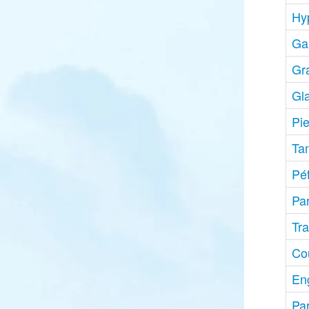
Hy
Gal
Gra
Gla
Pi
Ta
Pé
Par
Tr
Co
En
Par