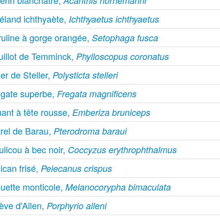
erin blanchâtre,
Acanthis hornemanni
éland ichthyaète,
Ichthyaetus ichthyaetus
ruline à gorge orangée,
Setophaga fusca
uillot de Temminck,
Phylloscopus coronatus
er de Steller,
Polysticta stelleri
égate superbe,
Fregata magnificens
ant à tête rousse,
Emberiza bruniceps
trel de Barau,
Pterodroma baraui
licou à bec noir,
Coccyzus erythrophthalmus
ican frisé,
Pelecanus crispus
ouette monticole,
Melanocorypha bimaculata
ève d'Allen,
Porphyrio alleni