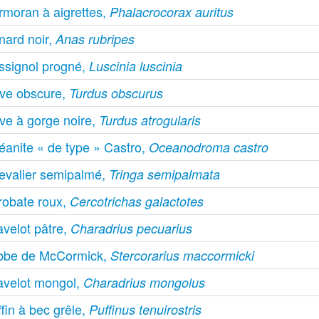
rmoran à aigrettes,
Phalacrocorax auritus
nard noir,
Anas rubripes
ssignol progné,
Luscinia luscinia
ive obscure,
Turdus obscurus
ve à gorge noire,
Turdus atrogularis
éanite « de type » Castro,
Oceanodroma castro
evalier semipalmé,
Tringa semipalmata
robate roux,
Cercotrichas galactotes
avelot pâtre,
Charadrius pecuarius
bbe de McCormick,
Stercorarius maccormicki
avelot mongol,
Charadrius mongolus
fin à bec grêle,
Puffinus tenuirostris