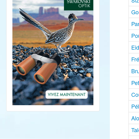
Siz
Go
Pa
Po
Eid
Fr
Bru
Pe
Cou
Pél
Al
Tal