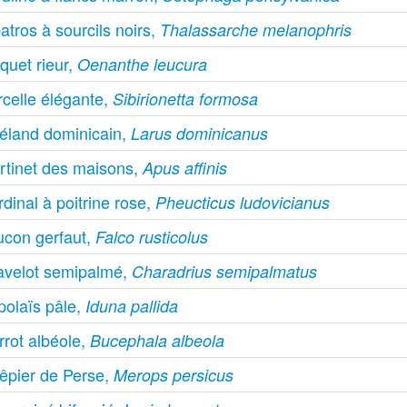
atros à sourcils noirs,
Thalassarche melanophris
quet rieur,
Oenanthe leucura
rcelle élégante,
Sibirionetta formosa
éland dominicain,
Larus dominicanus
rtinet des maisons,
Apus affinis
dinal à poitrine rose,
Pheucticus ludovicianus
ucon gerfaut,
Falco rusticolus
avelot semipalmé,
Charadrius semipalmatus
polaïs pâle,
Iduna pallida
rrot albéole,
Bucephala albeola
êpier de Perse,
Merops persicus