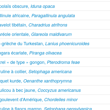
polaïs obscure,
Iduna opaca
linule africaine,
Paragallinula angulata
velot tibétain,
Charadrius atrifrons
réole orientale,
Glareola maldivarum
e-grièche du Turkestan,
Lanius phoenicuroides
ngara écarlate,
Piranga olivacea
trel « de type » gongon,
Pterodroma feae
uline à collier,
Setophaga americana
aquet kurde,
Oenanthe xanthoprymna
ulicou à bec jaune,
Coccyzus americanus
goulevent d'Amérique,
Chordeiles minor
uline à flancs marron,
Setophaga pensylvanica