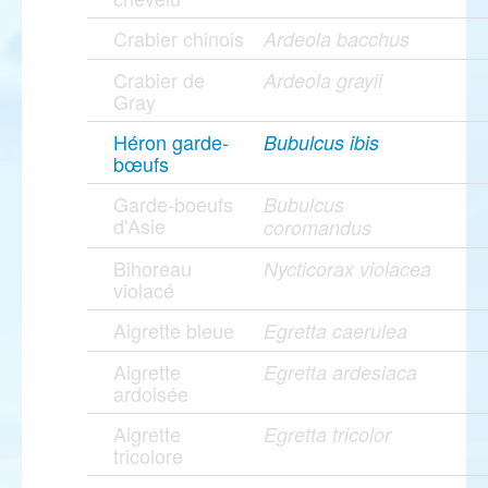
Crabier chinois
Ardeola bacchus
Crabier de
Ardeola grayii
Gray
Héron garde-
Bubulcus ibis
bœufs
Garde-boeufs
Bubulcus
d'Asie
coromandus
Bihoreau
Nycticorax violacea
violacé
Aigrette bleue
Egretta caerulea
Aigrette
Egretta ardesiaca
ardoisée
Aigrette
Egretta tricolor
tricolore