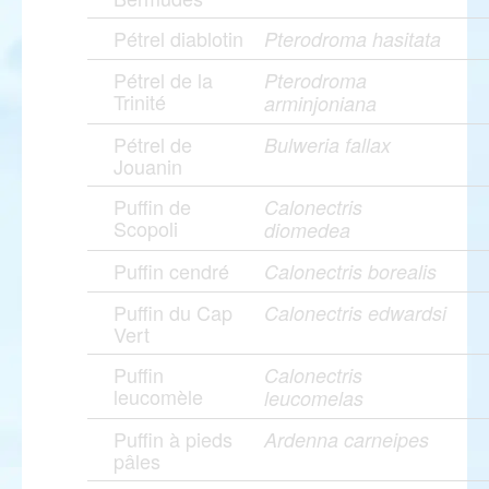
Pétrel diablotin
Pterodroma hasitata
Pétrel de la
Pterodroma
Trinité
arminjoniana
Pétrel de
Bulweria fallax
Jouanin
Puffin de
Calonectris
Scopoli
diomedea
Puffin cendré
Calonectris borealis
Puffin du Cap
Calonectris edwardsi
Vert
Puffin
Calonectris
leucomèle
leucomelas
Puffin à pieds
Ardenna carneipes
pâles