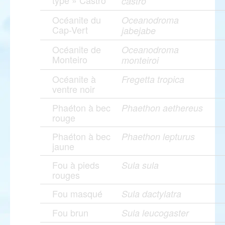
type » Castro
castro
Océanite du
Oceanodroma
Cap-Vert
jabejabe
Océanite de
Oceanodroma
Monteiro
monteiroi
Océanite à
Fregetta tropica
ventre noir
Phaéton à bec
Phaethon aethereus
rouge
Phaéton à bec
Phaethon lepturus
jaune
Fou à pieds
Sula sula
rouges
Fou masqué
Sula dactylatra
Fou brun
Sula leucogaster