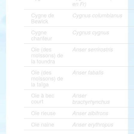
en Fr)
Cygne de
Cygnus columbianus
Bewick
Cygne
Cygnus cygnus
chanteur
Oie (des
Anser serrirostris
moissons) de
la toundra
Oie (des
Anser fabalis
moissons) de
la taïga
Oie à bec
Anser
court
brachyrhynchus
Oie rieuse
Anser albifrons
Oie naine
Anser erythropus