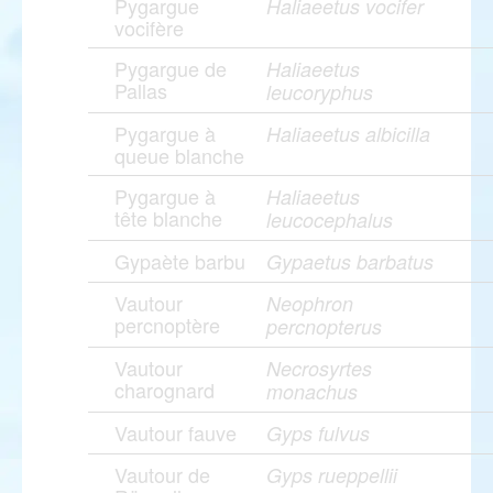
Pygargue
Haliaeetus vocifer
vocifère
Pygargue de
Haliaeetus
Pallas
leucoryphus
Pygargue à
Haliaeetus albicilla
queue blanche
Pygargue à
Haliaeetus
tête blanche
leucocephalus
Gypaète barbu
Gypaetus barbatus
Vautour
Neophron
percnoptère
percnopterus
Vautour
Necrosyrtes
charognard
monachus
Vautour fauve
Gyps fulvus
Vautour de
Gyps rueppellii