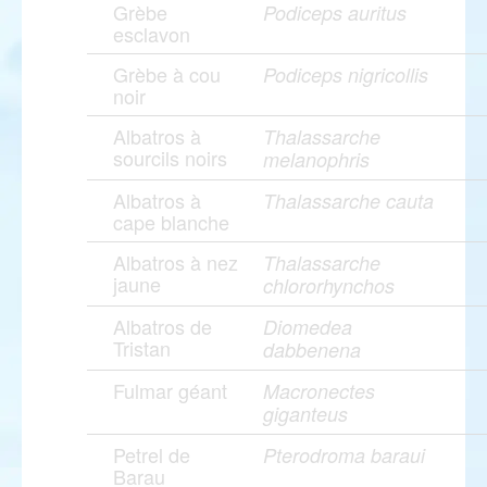
Grèbe
Podiceps auritus
esclavon
Grèbe à cou
Podiceps nigricollis
noir
Albatros à
Thalassarche
sourcils noirs
melanophris
Albatros à
Thalassarche cauta
cape blanche
Albatros à nez
Thalassarche
jaune
chlororhynchos
Albatros de
Diomedea
Tristan
dabbenena
Fulmar géant
Macronectes
giganteus
Petrel de
Pterodroma baraui
Barau