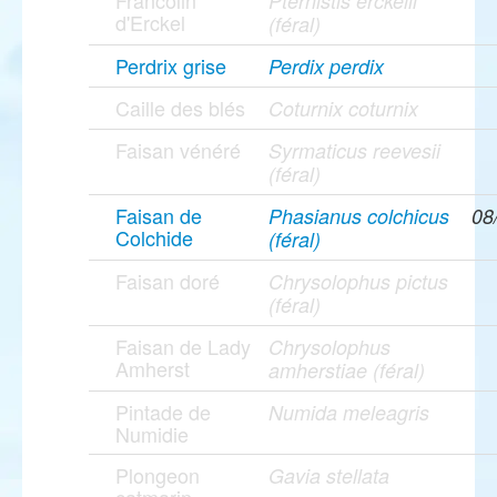
Francolin
Pternistis erckelii
d'Erckel
(féral)
Perdrix grise
Perdix perdix
Caille des blés
Coturnix coturnix
Faisan vénéré
Syrmaticus reevesii
(féral)
Faisan de
Phasianus colchicus
08
Colchide
(féral)
Faisan doré
Chrysolophus pictus
(féral)
Faisan de Lady
Chrysolophus
Amherst
amherstiae (féral)
Pintade de
Numida meleagris
Numidie
Plongeon
Gavia stellata