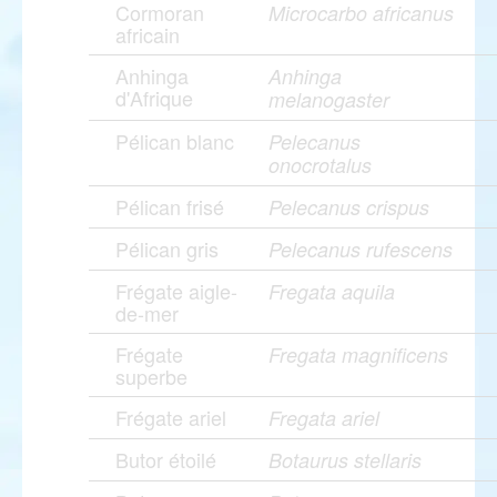
Cormoran
Microcarbo africanus
africain
Anhinga
Anhinga
d'Afrique
melanogaster
Pélican blanc
Pelecanus
onocrotalus
Pélican frisé
Pelecanus crispus
Pélican gris
Pelecanus rufescens
Frégate aigle-
Fregata aquila
de-mer
Frégate
Fregata magnificens
superbe
Frégate ariel
Fregata ariel
Butor étoilé
Botaurus stellaris