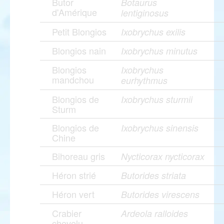
Butor
Botaurus
d'Amérique
lentiginosus
Petit Blongios
Ixobrychus exilis
Blongios nain
Ixobrychus minutus
Blongios
Ixobrychus
mandchou
eurhythmus
Blongios de
Ixobrychus sturmii
Sturm
Blongios de
Ixobrychus sinensis
Chine
Bihoreau gris
Nycticorax nycticorax
Héron strié
Butorides striata
Héron vert
Butorides virescens
Crabier
Ardeola ralloides
chevelu