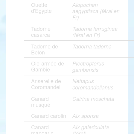
Ouette
Alopochen
d'Egypte
aegyptiaca (féral en
Fr)
Tadorne
Tadorna ferruginea
casarca
(féral en Fr)
Tadorne de
Tadorna tadorna
Belon
Oie-armée de
Plectropterus
Gambie
gambensis
Anserelle de
Nettapus
Coromandel
coromandelianus
Canard
Cairina moschata
musqué
Canard carolin
Aix sponsa
Canard
Aix galericulata
mandarin
(féral)