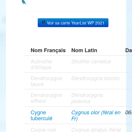
Voir sa carte YearList WP 2021
Nom Français
Nom Latin
Da
Autruche
Struthio camelus
d'Afrique
Dendrocygne
Dendrocygna bicolor
fauve
Dendrocygne
Dendrocygna
siffleur
javanica
Cygne
Cygnus olor (féral en
06
tuberculé
Fr)
Cygne noir
Cygnus atratus (féral