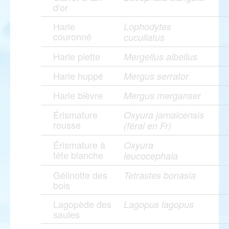
d'or
Harle
Lophodytes
couronné
cucullatus
Harle piette
Mergellus albellus
Harle huppé
Mergus serrator
Harle bièvre
Mergus merganser
Érismature
Oxyura jamaicensis
rousse
(féral en Fr)
Érismature à
Oxyura
tête blanche
leucocephala
Gélinotte des
Tetrastes bonasia
bois
Lagopède des
Lagopus lagopus
saules