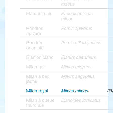
roseus
Flamant nain
Phoenicopterus
minor
Bondrée
Pernis apivorus
apivore
Bondrée
Pernis ptilorhynchus
orientale
Élanion blanc
Elanus caeruleus
Milan noir
Milvus migrans
Milan à bec
Milvus aegyptius
jaune
Milan royal
Milvus milvus
26
Milan à queue
Elanoides forficatus
fourchue