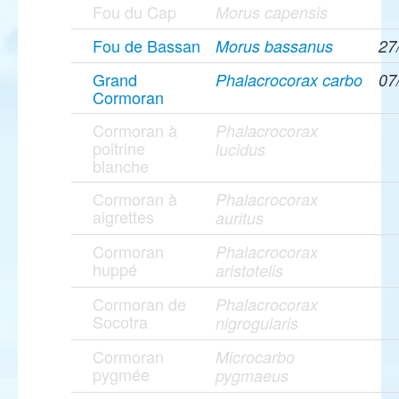
Fou du Cap
Morus capensis
Fou de Bassan
Morus bassanus
27
Grand
Phalacrocorax carbo
07
Cormoran
Cormoran à
Phalacrocorax
poitrine
lucidus
blanche
Cormoran à
Phalacrocorax
aigrettes
auritus
Cormoran
Phalacrocorax
huppé
aristotelis
Cormoran de
Phalacrocorax
Socotra
nigrogularis
Cormoran
Microcarbo
pygmée
pygmaeus