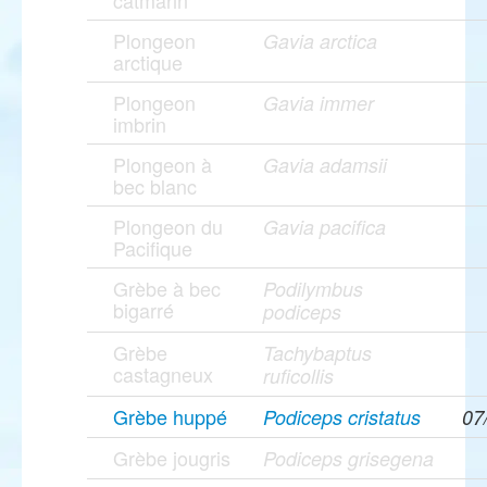
catmarin
Plongeon
Gavia arctica
arctique
Plongeon
Gavia immer
imbrin
Plongeon à
Gavia adamsii
bec blanc
Plongeon du
Gavia pacifica
Pacifique
Grèbe à bec
Podilymbus
bigarré
podiceps
Grèbe
Tachybaptus
castagneux
ruficollis
Grèbe huppé
Podiceps cristatus
07
Grèbe jougris
Podiceps grisegena