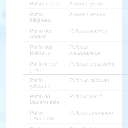
Puffin majeur
Ardenna gravis
Puffin
Ardenna griseus
fuligineux
Puffin des
Puffinus puffinus
Anglais
Puffin des
Puffinus
Baléares
mauretanicus
Puffin à bec
Puffinus tenuirostris
grêle
Puffin
Puffinus yelkouan
yelkouan
Puffin de
Puffinus baroli
Macaronésie
Puffin
Puffinus lherminieri
d'Audubon