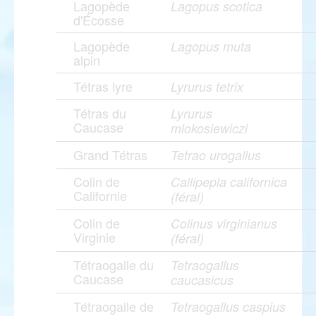
Lagopède
Lagopus scotica
d'Écosse
Lagopède
Lagopus muta
alpin
Tétras lyre
Lyrurus tetrix
Tétras du
Lyrurus
Caucase
mlokosiewiczi
Grand Tétras
Tetrao urogallus
Colin de
Callipepla californica
Californie
(féral)
Colin de
Colinus virginianus
Virginie
(féral)
Tétraogalle du
Tetraogallus
Caucase
caucasicus
Tétraogalle de
Tetraogallus caspius