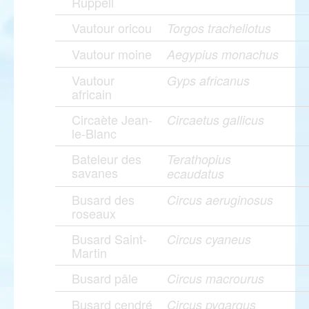
Rüppell
Vautour oricou
Torgos tracheliotus
Vautour moine
Aegypius monachus
Vautour
Gyps africanus
africain
Circaète Jean-
Circaetus gallicus
le-Blanc
Bateleur des
Terathopius
savanes
ecaudatus
Busard des
Circus aeruginosus
roseaux
Busard Saint-
Circus cyaneus
Martin
Busard pâle
Circus macrourus
Busard cendré
Circus pygargus