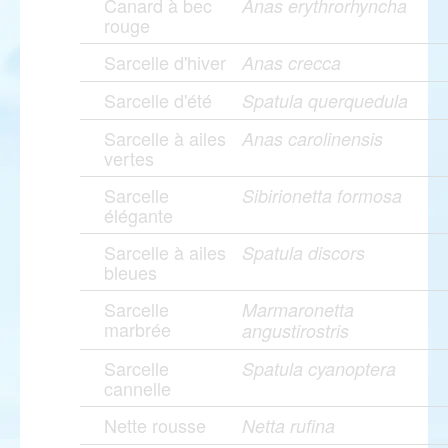
Canard à bec
Anas erythrorhyncha
rouge
Sarcelle d'hiver
Anas crecca
Sarcelle d'été
Spatula querquedula
Sarcelle à ailes
Anas carolinensis
vertes
Sarcelle
Sibirionetta formosa
élégante
Sarcelle à ailes
Spatula discors
bleues
Sarcelle
Marmaronetta
marbrée
angustirostris
Sarcelle
Spatula cyanoptera
cannelle
Nette rousse
Netta rufina