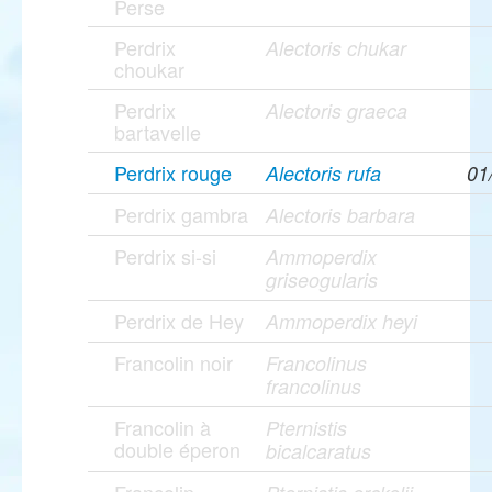
Perse
Perdrix
Alectoris chukar
choukar
Perdrix
Alectoris graeca
bartavelle
Perdrix rouge
Alectoris rufa
01
Perdrix gambra
Alectoris barbara
Perdrix si-si
Ammoperdix
griseogularis
Perdrix de Hey
Ammoperdix heyi
Francolin noir
Francolinus
francolinus
Francolin à
Pternistis
double éperon
bicalcaratus