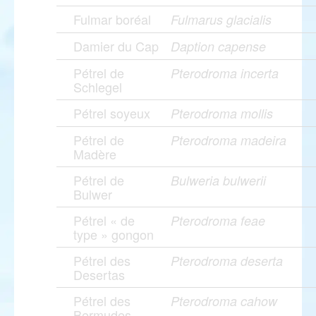
Fulmar boréal
Fulmarus glacialis
Damier du Cap
Daption capense
Pétrel de
Pterodroma incerta
Schlegel
Pétrel soyeux
Pterodroma mollis
Pétrel de
Pterodroma madeira
Madère
Pétrel de
Bulweria bulwerii
Bulwer
Pétrel « de
Pterodroma feae
type » gongon
Pétrel des
Pterodroma deserta
Desertas
Pétrel des
Pterodroma cahow
Bermudes