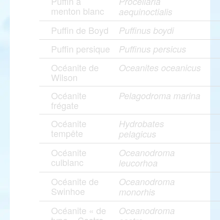
Puffin à
Procellaria
menton blanc
aequinoctialis
Puffin de Boyd
Puffinus boydi
Puffin persique
Puffinus persicus
Océanite de
Oceanites oceanicus
Wilson
Océanite
Pelagodroma marina
frégate
Océanite
Hydrobates
tempête
pelagicus
Océanite
Oceanodroma
culblanc
leucorhoa
Océanite de
Oceanodroma
Swinhoe
monorhis
Océanite « de
Oceanodroma