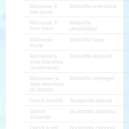
Macreuse à
Melanitta americana
bec jaune
Macreuse à
Melanitta
front blanc
perspicillata
Macreuse
Melanitta fusca
brune
Macreuse à
Melanitta deglandi
ailes blanches
(américaine)
Macreuse (à
Melanitta stejnegeri
ailes blanches)
de Sibérie
Garrot albéole
Bucephala albeola
Garrot
Bucephala islandica
d'Islande
Garrot à œil
Bucephala clangula