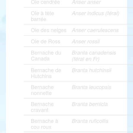
Oie cendrée
Anser anser
Oie à tête
Anser indicus (féral)
barrée
Oie des neiges
Anser caerulescens
Oie de Ross
Anser rossii
Bernache du
Branta canadensis
Canada
(féral en Fr)
Bernache de
Branta hutchinsii
Hutchins
Bernache
Branta leucopsis
nonnette
Bernache
Branta bernicla
cravant
Bernache à
Branta ruficollis
cou roux