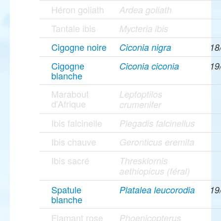
Héron goliath
Ardea goliath
Tantale ibis
Mycteria ibis
Cigogne noire
Ciconia nigra
18
Cigogne
Ciconia ciconia
19
blanche
Marabout
Leptoptilos
d'Afrique
crumenifer
Ibis falcinelle
Plegadis falcinellus
Ibis chauve
Geronticus eremita
Ibis sacré
Threskiornis
aethiopicus (féral)
Spatule
Platalea leucorodia
19
blanche
Flamant rose
Phoenicopterus