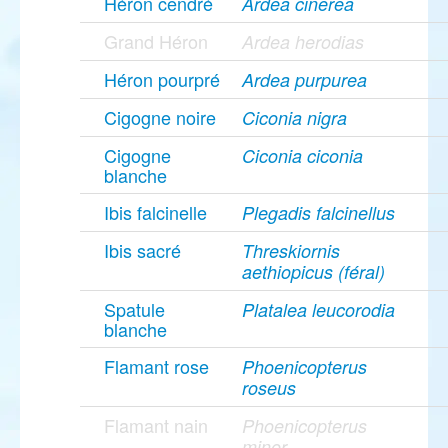
Héron cendré
Ardea cinerea
Grand Héron
Ardea herodias
Héron pourpré
Ardea purpurea
Cigogne noire
Ciconia nigra
Cigogne
Ciconia ciconia
blanche
Ibis falcinelle
Plegadis falcinellus
Ibis sacré
Threskiornis
aethiopicus (féral)
Spatule
Platalea leucorodia
blanche
Flamant rose
Phoenicopterus
roseus
Flamant nain
Phoenicopterus
minor