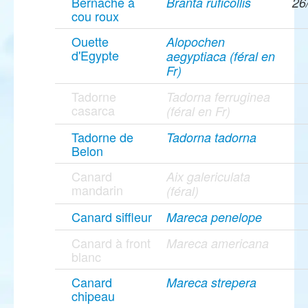
Bernache à
Branta ruficollis
26
cou roux
Ouette
Alopochen
d'Egypte
aegyptiaca (féral en
Fr)
Tadorne
Tadorna ferruginea
casarca
(féral en Fr)
Tadorne de
Tadorna tadorna
Belon
Canard
Aix galericulata
mandarin
(féral)
Canard siffleur
Mareca penelope
Canard à front
Mareca americana
blanc
Canard
Mareca strepera
chipeau