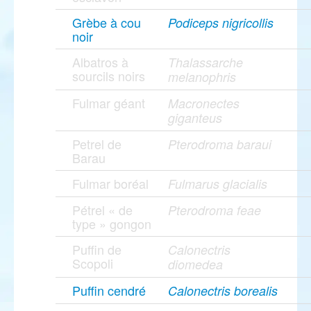
Grèbe à cou
Podiceps nigricollis
noir
Albatros à
Thalassarche
sourcils noirs
melanophris
Fulmar géant
Macronectes
giganteus
Petrel de
Pterodroma baraui
Barau
Fulmar boréal
Fulmarus glacialis
Pétrel « de
Pterodroma feae
type » gongon
Puffin de
Calonectris
Scopoli
diomedea
Puffin cendré
Calonectris borealis