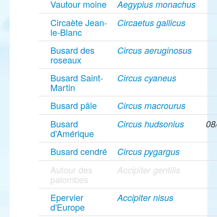
Vautour moine
Aegypius monachus
Circaète Jean-
Circaetus gallicus
le-Blanc
Busard des
Circus aeruginosus
roseaux
Busard Saint-
Circus cyaneus
Martin
Busard pâle
Circus macrourus
Busard
Circus hudsonius
08
d'Amérique
Busard cendré
Circus pygargus
Autour des
Accipiter gentilis
palombes
Epervier
Accipiter nisus
d'Europe