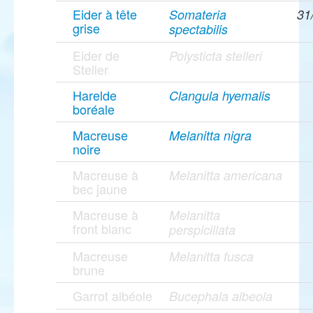
Eider à tête
Somateria
31
grise
spectabilis
Eider de
Polysticta stelleri
Steller
Harelde
Clangula hyemalis
boréale
Macreuse
Melanitta nigra
noire
Macreuse à
Melanitta americana
bec jaune
Macreuse à
Melanitta
front blanc
perspicillata
Macreuse
Melanitta fusca
brune
Garrot albéole
Bucephala albeola