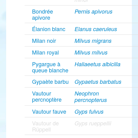
Bondrée
Pernis apivorus
apivore
Élanion blanc
Elanus caeruleus
Milan noir
Milvus migrans
Milan royal
Milvus milvus
Pygargue à
Haliaeetus albicilla
queue blanche
Gypaète barbu
Gypaetus barbatus
Vautour
Neophron
percnoptère
percnopterus
Vautour fauve
Gyps fulvus
Vautour de
Gyps rueppellii
Rüppell