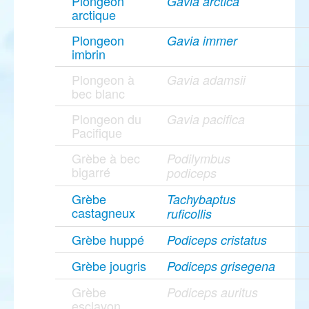
Plongeon
Gavia arctica
arctique
Plongeon
Gavia immer
imbrin
Plongeon à
Gavia adamsii
bec blanc
Plongeon du
Gavia pacifica
Pacifique
Grèbe à bec
Podilymbus
bigarré
podiceps
Grèbe
Tachybaptus
castagneux
ruficollis
Grèbe huppé
Podiceps cristatus
Grèbe jougris
Podiceps grisegena
Grèbe
Podiceps auritus
esclavon