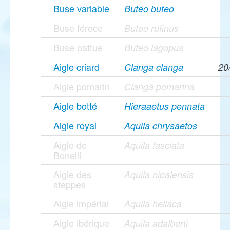
Buse variable
Buteo buteo
Buse féroce
Buteo rufinus
Buse pattue
Buteo lagopus
Aigle criard
Clanga clanga
20
Aigle pomarin
Clanga pomarina
Aigle botté
Hieraaetus pennata
Aigle royal
Aquila chrysaetos
Aigle de
Aquila fasciata
Bonelli
Aigle des
Aquila nipalensis
steppes
Aigle impérial
Aquila heliaca
Aigle ibérique
Aquila adalberti