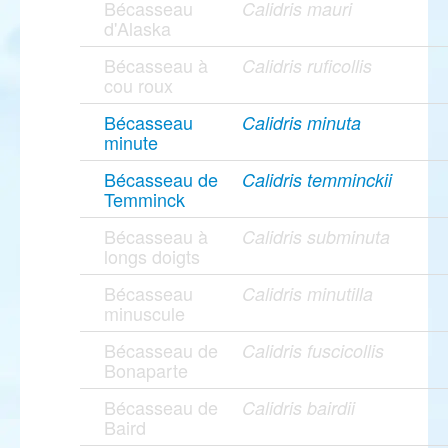
Bécasseau
Calidris mauri
d'Alaska
Bécasseau à
Calidris ruficollis
cou roux
Bécasseau
Calidris minuta
minute
Bécasseau de
Calidris temminckii
Temminck
Bécasseau à
Calidris subminuta
longs doigts
Bécasseau
Calidris minutilla
minuscule
Bécasseau de
Calidris fuscicollis
Bonaparte
Bécasseau de
Calidris bairdii
Baird