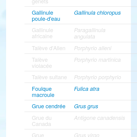
genêts
Gallinule
Gallinula chloropus
poule-d'eau
Gallinule
Paragallinula
africaine
angulata
Talève d'Allen
Porphyrio alleni
Talève
Porphyrio martinica
violacée
Talève sultane
Porphyrio porphyrio
Foulque
Fulica atra
macroule
Grue cendrée
Grus grus
Grue du
Antigone canadensis
Canada
Grue
Grus virgo