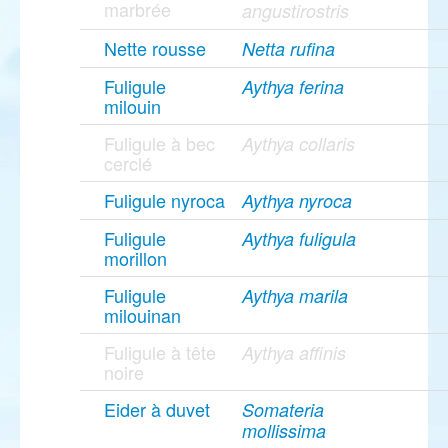
marbrée
angustirostris
Nette rousse
Netta rufina
Fuligule
Aythya ferina
milouin
Fuligule à bec
Aythya collaris
cerclé
Fuligule nyroca
Aythya nyroca
Fuligule
Aythya fuligula
morillon
Fuligule
Aythya marila
milouinan
Fuligule à tête
Aythya affinis
noire
Eider à duvet
Somateria
mollissima