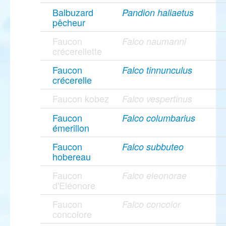
Balbuzard
Pandion haliaetus
pêcheur
Faucon
Falco naumanni
crécerellette
Faucon
Falco tinnunculus
crécerelle
Faucon kobez
Falco vespertinus
Faucon
Falco columbarius
émerillon
Faucon
Falco subbuteo
hobereau
Faucon
Falco eleonorae
d'Eléonore
Faucon
Falco concolor
concolore