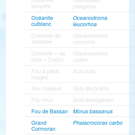
tempête
pelagicus
Océanite
Oceanodroma
culblanc
leucorhoa
Océanite de
Oceanodroma
Swinhoe
monorhis
Océanite « de
Oceanodroma
type » Castro
castro
Fou à pieds
Sula sula
rouges
Fou masqué
Sula dactylatra
Fou brun
Sula leucogaster
Fou de Bassan
Morus bassanus
Grand
Phalacrocorax carbo
Cormoran