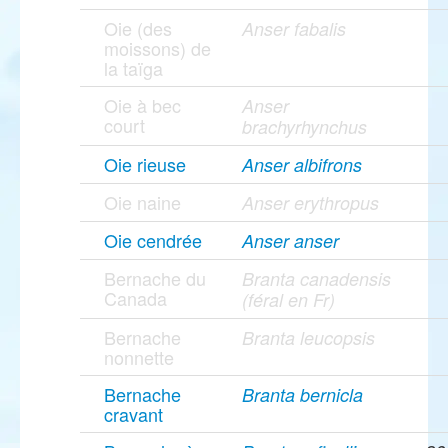
Oie (des
Anser fabalis
moissons) de
la taïga
Oie à bec
Anser
court
brachyrhynchus
Oie rieuse
Anser albifrons
Oie naine
Anser erythropus
Oie cendrée
Anser anser
Bernache du
Branta canadensis
Canada
(féral en Fr)
Bernache
Branta leucopsis
nonnette
Bernache
Branta bernicla
cravant