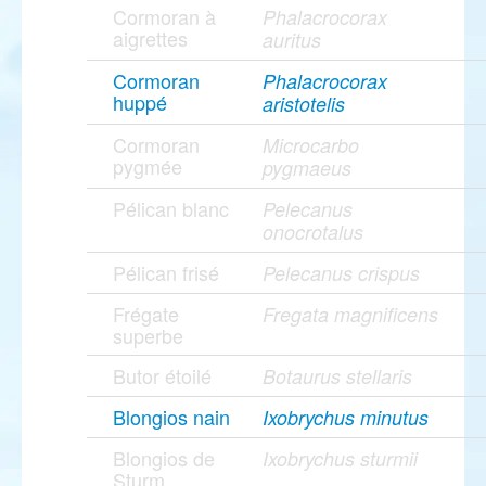
Cormoran à
Phalacrocorax
aigrettes
auritus
Cormoran
Phalacrocorax
huppé
aristotelis
Cormoran
Microcarbo
pygmée
pygmaeus
Pélican blanc
Pelecanus
onocrotalus
Pélican frisé
Pelecanus crispus
Frégate
Fregata magnificens
superbe
Butor étoilé
Botaurus stellaris
Blongios nain
Ixobrychus minutus
Blongios de
Ixobrychus sturmii
Sturm