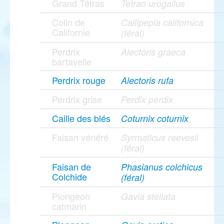
Grand Tétras
Tetrao urogallus
Colin de
Callipepla californica
Californie
(féral)
Perdrix
Alectoris graeca
bartavelle
Perdrix rouge
Alectoris rufa
Perdrix grise
Perdix perdix
Caille des blés
Coturnix coturnix
Faisan vénéré
Syrmaticus reevesii
(féral)
Faisan de
Phasianus colchicus
Colchide
(féral)
Plongeon
Gavia stellata
catmarin