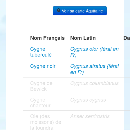
Voir sa carte Aquitaine
Nom Français
Nom Latin
Da
Cygne
Cygnus olor (féral en
tuberculé
Fr)
Cygne noir
Cygnus atratus (féral
en Fr)
Cygne de
Cygnus columbianus
Bewick
Cygne
Cygnus cygnus
chanteur
Oie (des
Anser serrirostris
moissons) de
la toundra