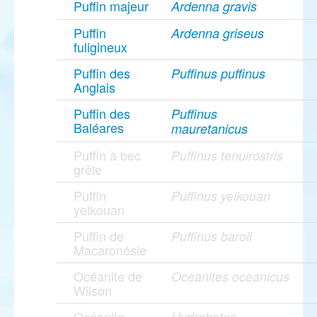
Puffin majeur
Ardenna gravis
Puffin
Ardenna griseus
fuligineux
Puffin des
Puffinus puffinus
Anglais
Puffin des
Puffinus
Baléares
mauretanicus
Puffin à bec
Puffinus tenuirostris
grêle
Puffin
Puffinus yelkouan
yelkouan
Puffin de
Puffinus baroli
Macaronésie
Océanite de
Oceanites oceanicus
Wilson
Océanite
Hydrobates