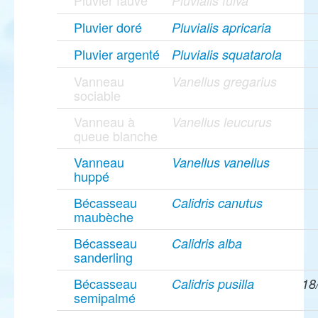
Pluvier fauve
Pluvialis fulva
Pluvier doré
Pluvialis apricaria
Pluvier argenté
Pluvialis squatarola
Vanneau
Vanellus gregarius
sociable
Vanneau à
Vanellus leucurus
queue blanche
Vanneau
Vanellus vanellus
huppé
Bécasseau
Calidris canutus
maubèche
Bécasseau
Calidris alba
sanderling
Bécasseau
Calidris pusilla
18
semipalmé