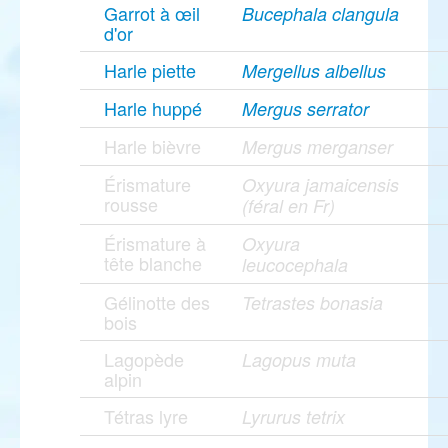
Garrot à œil
Bucephala clangula
d'or
Harle piette
Mergellus albellus
Harle huppé
Mergus serrator
Harle bièvre
Mergus merganser
Érismature
Oxyura jamaicensis
rousse
(féral en Fr)
Érismature à
Oxyura
tête blanche
leucocephala
Gélinotte des
Tetrastes bonasia
bois
Lagopède
Lagopus muta
alpin
Tétras lyre
Lyrurus tetrix