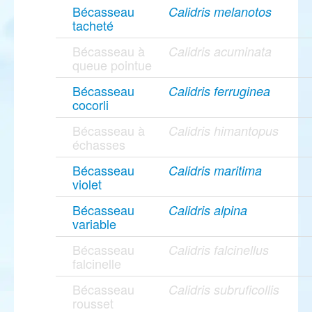
Bécasseau
Calidris melanotos
tacheté
Bécasseau à
Calidris acuminata
queue pointue
Bécasseau
Calidris ferruginea
cocorli
Bécasseau à
Calidris himantopus
échasses
Bécasseau
Calidris maritima
violet
Bécasseau
Calidris alpina
variable
Bécasseau
Calidris falcinellus
falcinelle
Bécasseau
Calidris subruficollis
rousset