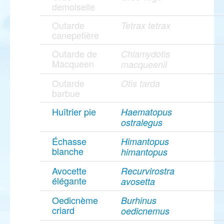
demoiselle
Outarde
Tetrax tetrax
canepetière
Outarde de
Chlamydotis
Macqueen
macqueenii
Outarde
Otis tarda
barbue
Huîtrier pie
Haematopus
ostralegus
Échasse
Himantopus
blanche
himantopus
Avocette
Recurvirostra
élégante
avosetta
Oedicnème
Burhinus
criard
oedicnemus