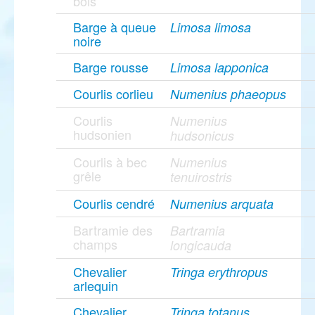
bois
Barge à queue
Limosa limosa
noire
Barge rousse
Limosa lapponica
Courlis corlieu
Numenius phaeopus
Courlis
Numenius
hudsonien
hudsonicus
Courlis à bec
Numenius
grêle
tenuirostris
Courlis cendré
Numenius arquata
Bartramie des
Bartramia
champs
longicauda
Chevalier
Tringa erythropus
arlequin
Chevalier
Tringa totanus