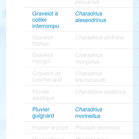
pecuarius
Gravelot à
Charadrius
collier
alexandrinus
interrompu
Gravelot
Charadrius atrifrons
tibétain
Gravelot
Charadrius
mongol
mongolus
Gravelot de
Charadrius
Leschenault
leschenaultii
Pluvier
Charadrius asiaticus
asiatique
Pluvier
Charadrius
guignard
morinellus
Pluvier bronzé
Pluvialis dominica