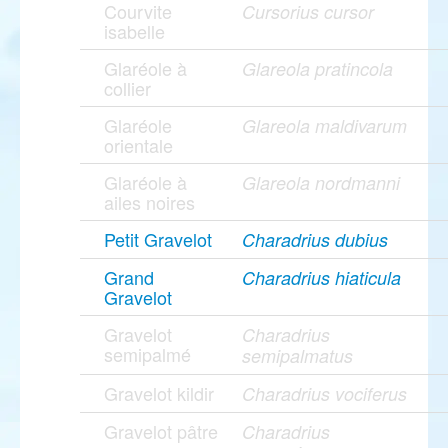
Courvite
Cursorius cursor
isabelle
Glaréole à
Glareola pratincola
collier
Glaréole
Glareola maldivarum
orientale
Glaréole à
Glareola nordmanni
ailes noires
Petit Gravelot
Charadrius dubius
Grand
Charadrius hiaticula
Gravelot
Gravelot
Charadrius
semipalmé
semipalmatus
Gravelot kildir
Charadrius vociferus
Gravelot pâtre
Charadrius