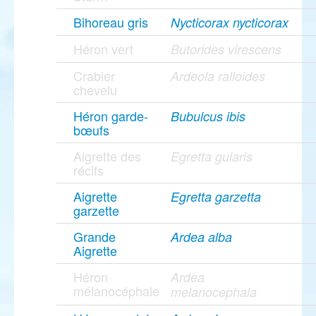
Bihoreau gris
Nycticorax nycticorax
Héron vert
Butorides virescens
Crabier
Ardeola ralloides
chevelu
Héron garde-
Bubulcus ibis
bœufs
Aigrette des
Egretta gularis
récifs
Aigrette
Egretta garzetta
garzette
Grande
Ardea alba
Aigrette
Héron
Ardea
mélanocéphale
melanocephala