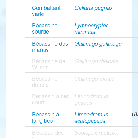
Combattant
Calidris pugnax
varié
Bécassine
Lymnocryptes
sourde
minimus
Bécassine des
Gallinago gallinago
marais
Bécassine de
Gallinago delicata
Wilson
Bécassine
Gallinago media
double
Bécassin à bec
Limnodromus
court
griseus
Bécassin à
Limnodromus
10
long bec
scolopaceus
Bécasse des
Scolopax rusticola