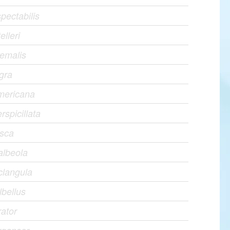
pectabilis
elleri
yemalis
igra
americana
rspicillata
usca
albeola
clangula
lbellus
ator