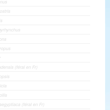
gnus
ostris
is
hyrhynchus
rons
hropus
r
densis (féral en Fr)
opsis
icla
ollis
egyptiaca (féral en Fr)