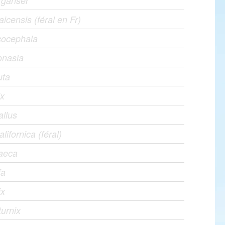
rganser
icensis (féral en Fr)
cocephala
onasia
uta
ix
allus
alifornica (féral)
raeca
fa
ix
turnix