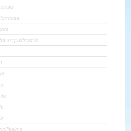
nensis
a formosa
cors
a angustirostris
na
ris
ca
ula
la
is
mollissima