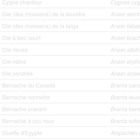
Cygne chanteur
Cygnus cy
Oie (des moissons) de la toundra
Anser serrir
Oie (des moissons) de la taïga
Anser fabal
Oie à bec court
Anser brac
Oie rieuse
Anser albif
Oie naine
Anser eryt
Oie cendrée
Anser anse
Bernache du Canada
Branta cana
Bernache nonnette
Branta leuc
Bernache cravant
Branta bern
Bernache à cou roux
Branta rufic
Ouette d'Egypte
Alopochen a