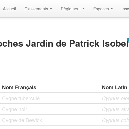
Accueil
Classements
Règlement
Espèces
Insc
ches Jardin de Patrick Isobel
Nom Français
Nom Latin
Cygne tuberculé
Cygnus olor 
Cygne noir
Cygnus atra
Cygne de Bewick
Cygnus col