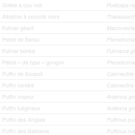
Grèbe à cou noir
Podiceps nig
Albatros à sourcils noirs
Thalassarc
Fulmar géant
Macronecte
Petrel de Barau
Pterodroma
Fulmar boréal
Fulmarus gl
Pétrel « de type » gongon
Pterodroma
Puffin de Scopoli
Calonectri
Puffin cendré
Calonectris
Puffin majeur
Ardenna gr
Puffin fuligineux
Ardenna gr
Puffin des Anglais
Puffinus pu
Puffin des Baléares
Puffinus ma