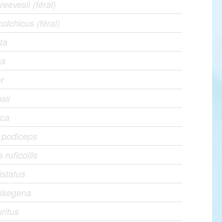
eevesii (féral)
olchicus (féral)
ta
ca
r
sii
ica
 podiceps
ruficollis
istatus
risegena
ritus