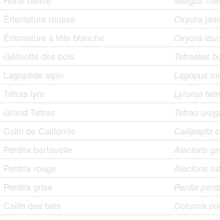
Harle bièvre
Mergus me
Érismature rousse
Oxyura jama
Érismature à tête blanche
Oxyura leu
Gélinotte des bois
Tetrastes b
Lagopède alpin
Lagopus m
Tétras lyre
Lyrurus tetr
Grand Tétras
Tetrao urog
Colin de Californie
Callipepla c
Perdrix bartavelle
Alectoris g
Perdrix rouge
Alectoris ru
Perdrix grise
Perdix perd
Caille des blés
Coturnix co