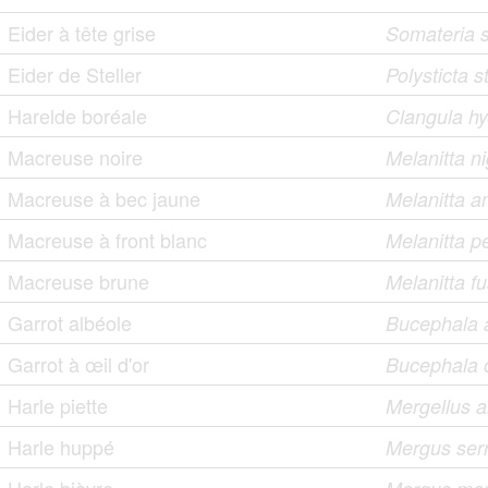
Eider à tête grise
Somateria s
Eider de Steller
Polysticta st
Harelde boréale
Clangula h
Macreuse noire
Melanitta n
Macreuse à bec jaune
Melanitta 
Macreuse à front blanc
Melanitta pe
Macreuse brune
Melanitta f
Garrot albéole
Bucephala 
Garrot à œil d'or
Bucephala 
Harle piette
Mergellus a
Harle huppé
Mergus serr