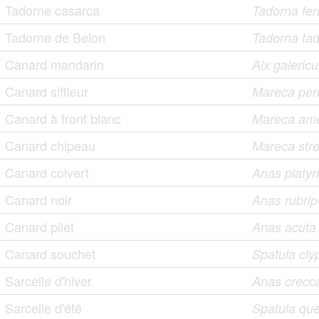
Tadorne casarca
Tadorna ferr
Tadorne de Belon
Tadorna ta
Canard mandarin
Aix galericu
Canard siffleur
Mareca pen
Canard à front blanc
Mareca ame
Canard chipeau
Mareca str
Canard colvert
Anas platy
Canard noir
Anas rubri
Canard pilet
Anas acuta
Canard souchet
Spatula cly
Sarcelle d'hiver
Anas crecc
Sarcelle d'été
Spatula qu