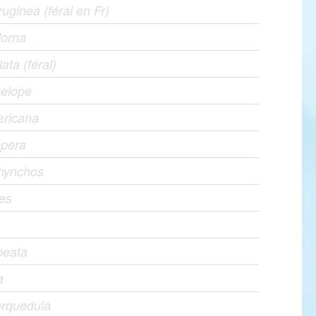
uginea (féral en Fr)
dorna
lata (féral)
elope
ricana
epera
rhynchos
pes
peata
a
erquedula