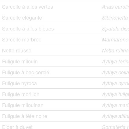
Sarcelle à ailes vertes
Anas caroli
Sarcelle élégante
Sibirionett
Sarcelle à ailes bleues
Spatula dis
Sarcelle marbrée
Marmaronett
Nette rousse
Netta rufina
Fuligule milouin
Aythya feri
Fuligule à bec cerclé
Aythya colla
Fuligule nyroca
Aythya nyro
Fuligule morillon
Aythya fulig
Fuligule milouinan
Aythya mari
Fuligule à tête noire
Aythya affin
Eider à duvet
Somateria 