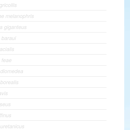
ricollis
he melanophris
s giganteus
 baraui
acialis
 feae
s diomedea
 borealis
avis
iseus
ffinus
uretanicus