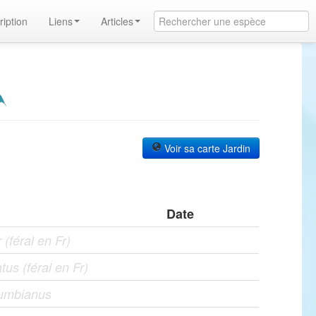
ription
Liens
Articles
Voir sa carte Jardin
Date
(féral en Fr)
tus (féral en Fr)
umbianus