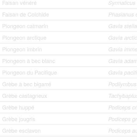
Faisan vénéré
Syrmaticus r
Faisan de Colchide
Phasianus c
Plongeon catmarin
Gavia stella
Plongeon arctique
Gavia arcti
Plongeon imbrin
Gavia imme
Plongeon à bec blanc
Gavia adam
Plongeon du Pacifique
Gavia pacif
Grèbe à bec bigarré
Podilymbus
Grèbe castagneux
Tachybaptus 
Grèbe huppé
Podiceps cr
Grèbe jougris
Podiceps g
Grèbe esclavon
Podiceps au