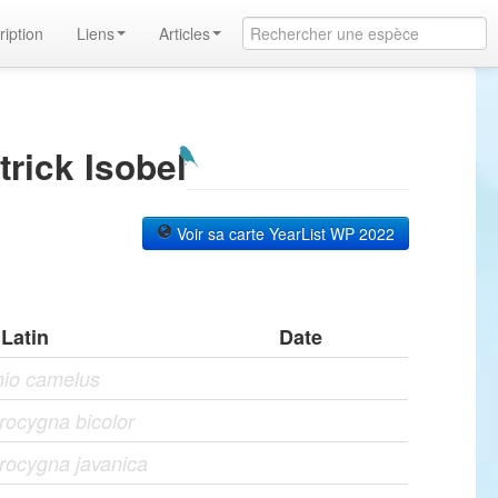
ription
Liens
Articles
rick Isobel
Voir sa carte YearList WP 2022
Latin
Date
hio camelus
ocygna bicolor
rocygna javanica