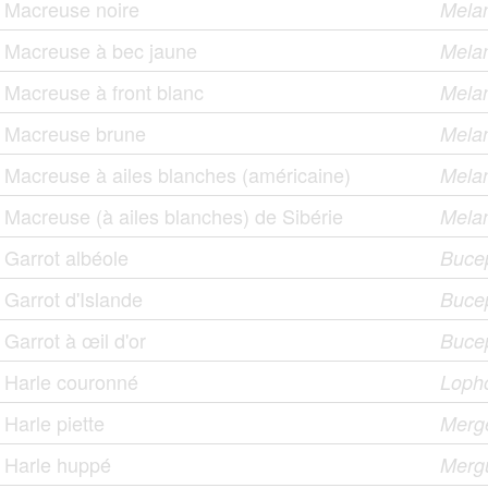
Macreuse noire
Melan
Macreuse à bec jaune
Melan
Macreuse à front blanc
Melan
Macreuse brune
Melan
Macreuse à ailes blanches (américaine)
Melan
Macreuse (à ailes blanches) de Sibérie
Melan
Garrot albéole
Bucep
Garrot d'Islande
Bucep
Garrot à œil d'or
Bucep
Harle couronné
Lopho
Harle piette
Merge
Harle huppé
Mergu