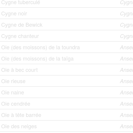
Cygne tuberculé
Cygnu
Cygne noir
Cygnu
Cygne de Bewick
Cygn
Cygne chanteur
Cygn
Oie (des moissons) de la toundra
Anser
Oie (des moissons) de la taïga
Anser
Oie à bec court
Anse
Oie rieuse
Anser
Oie naine
Anser
Oie cendrée
Anse
Oie à tête barrée
Anser
Oie des neiges
Anse