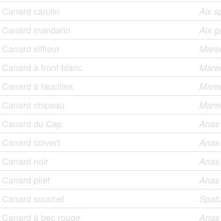
Canard carolin
Aix 
Canard mandarin
Aix ga
Canard siffleur
Mare
Canard à front blanc
Mare
Canard à faucilles
Marec
Canard chipeau
Mare
Canard du Cap
Anas
Canard colvert
Anas 
Canard noir
Anas 
Canard pilet
Anas
Canard souchet
Spatu
Canard à bec rouge
Anas 