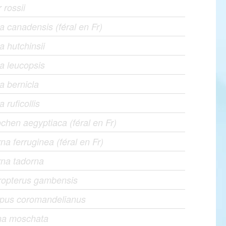
 rossii
a canadensis (féral en Fr)
a hutchinsii
a leucopsis
a bernicla
 ruficollis
chen aegyptiaca (féral en Fr)
na ferruginea (féral en Fr)
rna tadorna
ropterus gambensis
apus coromandelianus
ina moschata