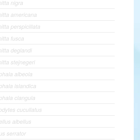
itta nigra
itta americana
itta perspicillata
itta fusca
itta deglandi
itta stejnegeri
hala albeola
hala islandica
hala clangula
dytes cucullatus
llus albellus
s serrator