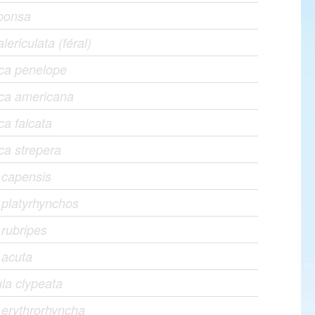
sponsa
lericulata (féral)
ca penelope
ca americana
a falcata
ca strepera
 capensis
platyrhynchos
rubripes
 acuta
la clypeata
erythrorhyncha