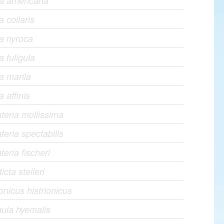
ya americana
a collaris
a nyroca
a fuligula
a marila
a affinis
eria mollissima
eria spectabilis
eria fischeri
icta stelleri
ionicus histrionicus
ula hyemalis