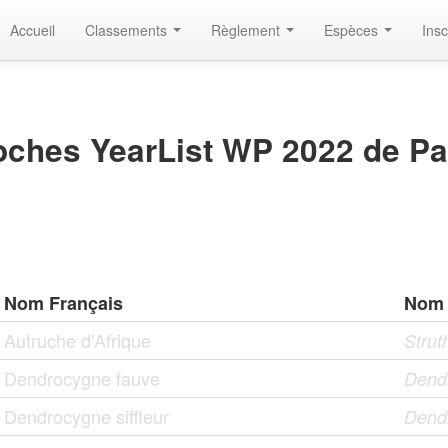
Accueil
Classements
Règlement
Espèces
Insc
ches YearList WP 2022 de Pat
Nom Français
Nom 
Autruche d'Afrique
Strut
Dendrocygne fauve
Dendr
Dendrocygne siffleur
Dend