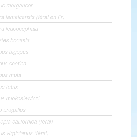
us merganser
a jamaicensis (féral en Fr)
ra leucocephala
stes bonasia
pus lagopus
us scotica
pus muta
us tetrix
us mlokosiewiczi
o urogallus
epla californica (féral)
us virginianus (féral)