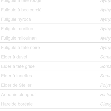
Fuligule à tête rouge
Ayth
Fuligule à bec cerclé
Aythy
Fuligule nyroca
Aythy
Fuligule morillon
Aythy
Fuligule milouinan
Aythy
Fuligule à tête noire
Aythy
Eider à duvet
Somat
Eider à tête grise
Somat
Eider à lunettes
Somat
Eider de Steller
Polyst
Arlequin plongeur
Histr
Harelde boréale
Clang