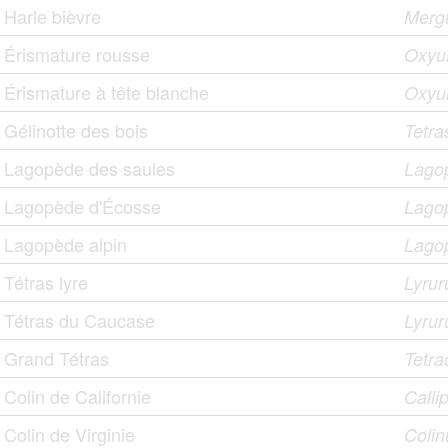
Harle bièvre
Merg
Érismature rousse
Oxyur
Érismature à tête blanche
Oxyu
Gélinotte des bois
Tetra
Lagopède des saules
Lago
Lagopède d'Écosse
Lagop
Lagopède alpin
Lago
Tétras lyre
Lyrur
Tétras du Caucase
Lyrur
Grand Tétras
Tetra
Colin de Californie
Callip
Colin de Virginie
Colin