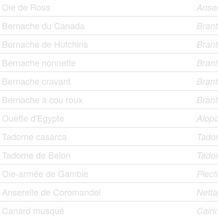
Oie de Ross
Anser
Bernache du Canada
Brant
Bernache de Hutchins
Brant
Bernache nonnette
Brant
Bernache cravant
Brant
Bernache à cou roux
Branta
Ouette d'Egypte
Alopo
Tadorne casarca
Tador
Tadorne de Belon
Tado
Oie-armée de Gambie
Plect
Anserelle de Coromandel
Nett
Canard musqué
Cair