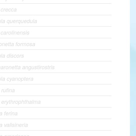
 crecca
ula querquedula
carolinensis
ionetta formosa
la discors
ronetta angustirostris
la cyanoptera
 rufina
 erythrophthalma
a ferina
a valisineria