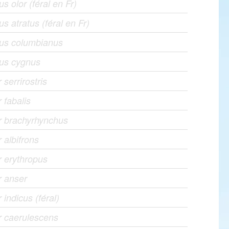
s olor (féral en Fr)
s atratus (féral en Fr)
us columbianus
us cygnus
 serrirostris
 fabalis
r brachyrhynchus
 albifrons
 erythropus
r anser
 indicus (féral)
r caerulescens