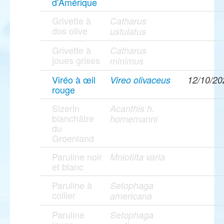
d'Amérique
Grivette à
Catharus
dos olive
ustulatus
Grivette à
Catharus
joues grises
minimus
Viréo à œil
Vireo olivaceus
12/10/20
rouge
Sizerin
Acanthis h.
blanchâtre
hornemanni
du
Groenland
Paruline noir
Mniotilta varia
et blanc
Paruline à
Setophaga
collier
americana
Paruline
Setophaga