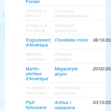
Forster
Coulicou à
Coccyzus
bec noir
erythrophthalmus
Coulicou à
Coccyzus
bec jaune
americanus
Engoulevent
Chordeiles minor
08/10/20
d'Amérique
Martinet
Chaetura
ramoneur
pelagica
Martin-
Megaceryle
20/02/20
pêcheur
alcyon
d'Amérique
Hirondelle à
Petrochelidon
front blanc
pyrrhonota
Pipit
Anthus r.
03/10/20
farlousane
rubescens