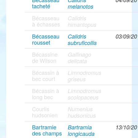
tacheté
melanotos
Bécasseau
Calidris
à échasses
himantopus
Bécasseau
Calidris
03/09/20
rousset
subruficollis
Bécassine
Gallinago
de Wilson
delicata
Bécassin à
Limnodromus
bec court
griseus
Bécassin à
Limnodromus
long bec
scolopaceus
Courlis
Numenius
hudsonien
hudsonicus
Bartramie
Bartramia
13/10/20
des champs
longicauda