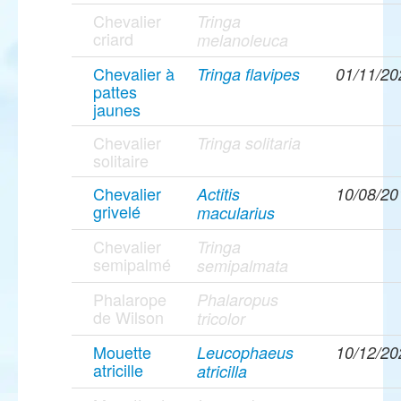
Chevalier
Tringa
criard
melanoleuca
Chevalier à
Tringa flavipes
01/11/20
pattes
jaunes
Chevalier
Tringa solitaria
solitaire
Chevalier
Actitis
10/08/20
grivelé
macularius
Chevalier
Tringa
semipalmé
semipalmata
Phalarope
Phalaropus
de Wilson
tricolor
Mouette
Leucophaeus
10/12/20
atricille
atricilla