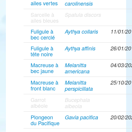
ailes vertes
carolinensis
Sarcelle à
Spatula discors
ailes bleues
Fuligule à
Aythya collaris
11/01/20
bec cerclé
Fuligule à
Aythya affinis
26/01/20
tête noire
Macreuse à
Melanitta
04/03/20
bec jaune
americana
Macreuse à
Melanitta
25/10/20
front blanc
perspicillata
Garrot
Bucephala
albéole
albeola
Plongeon
Gavia pacifica
20/02/20
du Pacifique