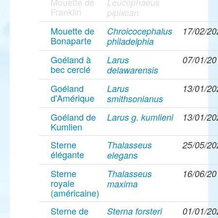
Mouette de
Leucophaeus
Franklin
pipixcan
Mouette de
Chroicocephalus
17/02/20
Bonaparte
philadelphia
Goéland à
Larus
07/01/20
bec cerclé
delawarensis
Goéland
Larus
13/01/20
d'Amérique
smithsonianus
Goéland de
Larus g. kumlieni
13/01/20
Kumlien
Sterne
Thalasseus
25/05/20
élégante
elegans
Sterne
Thalasseus
16/06/20
royale
maxima
(américaine)
Sterne de
Sterna forsteri
01/01/20