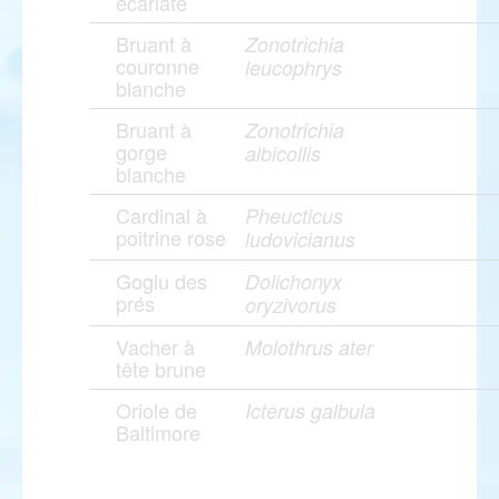
écarlate
Bruant à
Zonotrichia
couronne
leucophrys
blanche
Bruant à
Zonotrichia
gorge
albicollis
blanche
Cardinal à
Pheucticus
poitrine rose
ludovicianus
Goglu des
Dolichonyx
prés
oryzivorus
Vacher à
Molothrus ater
tête brune
Oriole de
Icterus galbula
Baltimore