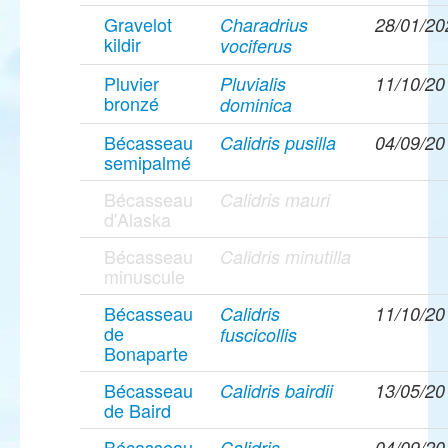
Gravelot
Charadrius
28/01/20
kildir
vociferus
Pluvier
Pluvialis
11/10/20
bronzé
dominica
Bécasseau
Calidris pusilla
04/09/20
semipalmé
Bécasseau
Calidris mauri
d'Alaska
Bécasseau
Calidris minutilla
minuscule
Bécasseau
Calidris
11/10/20
de
fuscicollis
Bonaparte
Bécasseau
Calidris bairdii
13/05/20
de Baird
Bécasseau
Calidris
04/09/20