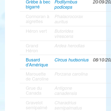
Grèbe à bec
Podilymbus
20/09/20
bigarré
podiceps
Cormoran à
Phalacrocorax
aigrettes
auritus
Héron vert
Butorides
virescens
Grand
Ardea herodias
Héron
Busard
Circus hudsonius
08/10/20
d'Amérique
Marouette
Porzana carolina
de Caroline
Grue du
Antigone
Canada
canadensis
Gravelot
Charadrius
semipalmé
semipalmatus