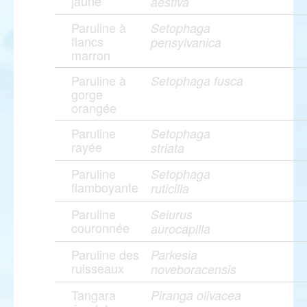
jaune
aestiva
Paruline à
Setophaga
flancs
pensylvanica
marron
Paruline à
Setophaga fusca
gorge
orangée
Paruline
Setophaga
rayée
striata
Paruline
Setophaga
flamboyante
ruticilla
Paruline
Seiurus
couronnée
aurocapilla
Paruline des
Parkesia
ruisseaux
noveboracensis
Tangara
Piranga olivacea