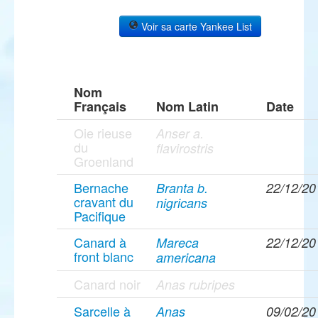
Voir sa carte Yankee List
Nom
Français
Nom Latin
Date
Oie rieuse
Anser a.
du
flavirostris
Groenland
Bernache
Branta b.
22/12/20
cravant du
nigricans
Pacifique
Canard à
Mareca
22/12/20
front blanc
americana
Canard noir
Anas rubripes
Sarcelle à
Anas
09/02/20