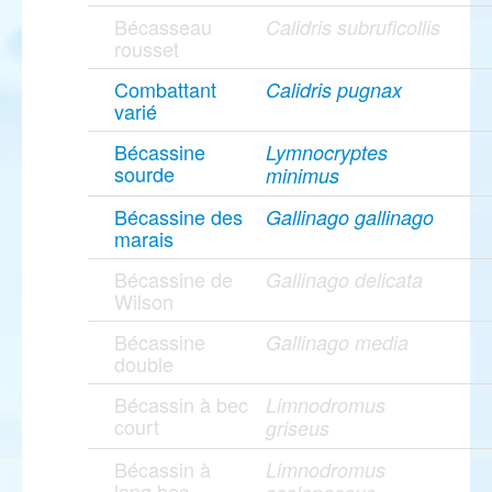
Bécasseau
Calidris subruficollis
rousset
Combattant
Calidris pugnax
varié
Bécassine
Lymnocryptes
sourde
minimus
Bécassine des
Gallinago gallinago
marais
Bécassine de
Gallinago delicata
Wilson
Bécassine
Gallinago media
double
Bécassin à bec
Limnodromus
court
griseus
Bécassin à
Limnodromus
long bec