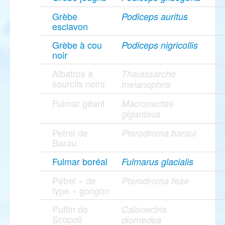
Grèbe
Podiceps auritus
esclavon
Grèbe à cou
Podiceps nigricollis
noir
Albatros à
Thalassarche
sourcils noirs
melanophris
Fulmar géant
Macronectes
giganteus
Petrel de
Pterodroma baraui
Barau
Fulmar boréal
Fulmarus glacialis
Pétrel « de
Pterodroma feae
type » gongon
Puffin de
Calonectris
Scopoli
diomedea