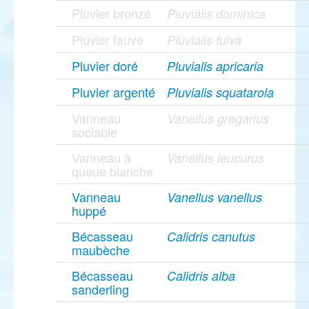
Pluvier bronzé
Pluvialis dominica
Pluvier fauve
Pluvialis fulva
Pluvier doré
Pluvialis apricaria
Pluvier argenté
Pluvialis squatarola
Vanneau
Vanellus gregarius
sociable
Vanneau à
Vanellus leucurus
queue blanche
Vanneau
Vanellus vanellus
huppé
Bécasseau
Calidris canutus
maubèche
Bécasseau
Calidris alba
sanderling