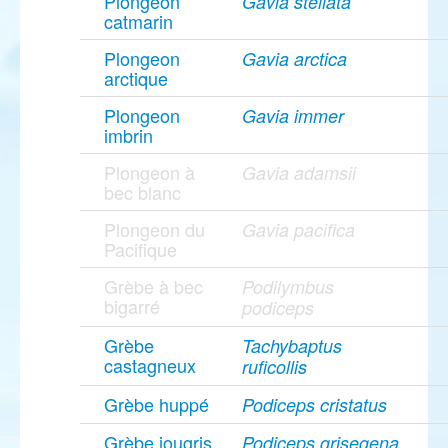
Plongeon
Gavia stellata
catmarin
Plongeon
Gavia arctica
arctique
Plongeon
Gavia immer
imbrin
Plongeon à
Gavia adamsii
bec blanc
Plongeon du
Gavia pacifica
Pacifique
Grèbe à bec
Podilymbus
bigarré
podiceps
Grèbe
Tachybaptus
castagneux
ruficollis
Grèbe huppé
Podiceps cristatus
Grèbe jougris
Podiceps grisegena