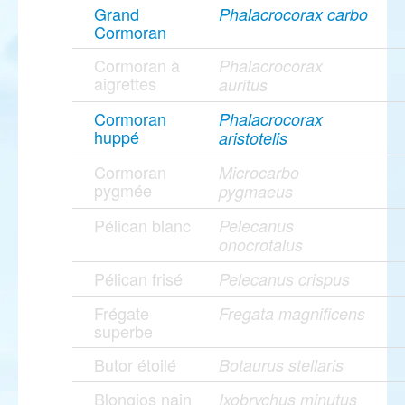
Grand
Phalacrocorax carbo
Cormoran
Cormoran à
Phalacrocorax
aigrettes
auritus
Cormoran
Phalacrocorax
huppé
aristotelis
Cormoran
Microcarbo
pygmée
pygmaeus
Pélican blanc
Pelecanus
onocrotalus
Pélican frisé
Pelecanus crispus
Frégate
Fregata magnificens
superbe
Butor étoilé
Botaurus stellaris
Blongios nain
Ixobrychus minutus