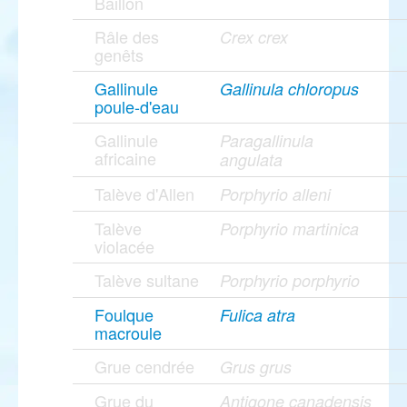
Baillon
Râle des
Crex crex
genêts
Gallinule
Gallinula chloropus
poule-d'eau
Gallinule
Paragallinula
africaine
angulata
Talève d'Allen
Porphyrio alleni
Talève
Porphyrio martinica
violacée
Talève sultane
Porphyrio porphyrio
Foulque
Fulica atra
macroule
Grue cendrée
Grus grus
Grue du
Antigone canadensis