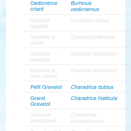
Oedicnème
Burhinus
criard
oedicnemus
Courvite
Cursorius cursor
isabelle
Glaréole à
Glareola pratincola
collier
Glaréole
Glareola maldivarum
orientale
Glaréole à
Glareola nordmanni
ailes noires
Petit Gravelot
Charadrius dubius
Grand
Charadrius hiaticula
Gravelot
Gravelot
Charadrius
semipalmé
semipalmatus