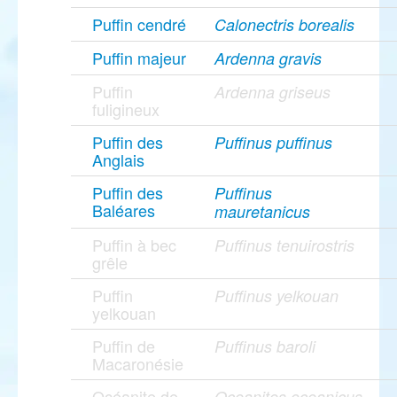
Puffin cendré
Calonectris borealis
Puffin majeur
Ardenna gravis
Puffin
Ardenna griseus
fuligineux
Puffin des
Puffinus puffinus
Anglais
Puffin des
Puffinus
Baléares
mauretanicus
Puffin à bec
Puffinus tenuirostris
grêle
Puffin
Puffinus yelkouan
yelkouan
Puffin de
Puffinus baroli
Macaronésie
Océanite de
Oceanites oceanicus