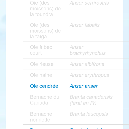
Oie (des
Anser serrirostris
moissons) de
la toundra
Oie (des
Anser fabalis
moissons) de
la taïga
Oie à bec
Anser
court
brachyrhynchus
Oie rieuse
Anser albifrons
Oie naine
Anser erythropus
Oie cendrée
Anser anser
Bernache du
Branta canadensis
Canada
(féral en Fr)
Bernache
Branta leucopsis
nonnette