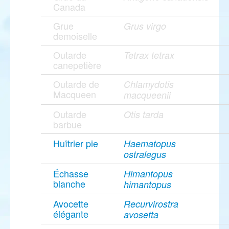
Canada
Grue
Grus virgo
demoiselle
Outarde
Tetrax tetrax
canepetière
Outarde de
Chlamydotis
Macqueen
macqueenii
Outarde
Otis tarda
barbue
Huîtrier pie
Haematopus
ostralegus
Échasse
Himantopus
blanche
himantopus
Avocette
Recurvirostra
élégante
avosetta