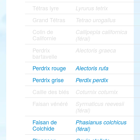
Tétras lyre
Lyrurus tetrix
Grand Tétras
Tetrao urogallus
Colin de
Callipepla californica
Californie
(féral)
Perdrix
Alectoris graeca
bartavelle
Perdrix rouge
Alectoris rufa
Perdrix grise
Perdix perdix
Caille des blés
Coturnix coturnix
Faisan vénéré
Syrmaticus reevesii
(féral)
Faisan de
Phasianus colchicus
Colchide
(féral)