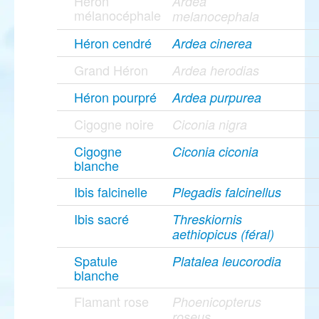
Héron
Ardea
mélanocéphale
melanocephala
Héron cendré
Ardea cinerea
Grand Héron
Ardea herodias
Héron pourpré
Ardea purpurea
Cigogne noire
Ciconia nigra
Cigogne
Ciconia ciconia
blanche
Ibis falcinelle
Plegadis falcinellus
Ibis sacré
Threskiornis
aethiopicus (féral)
Spatule
Platalea leucorodia
blanche
Flamant rose
Phoenicopterus
roseus