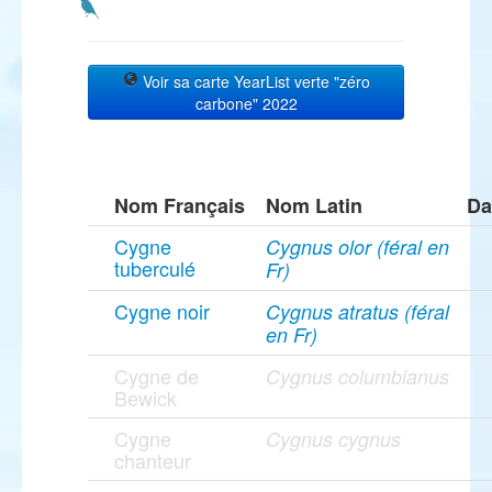
Voir sa carte YearList verte "zéro
carbone" 2022
Nom Français
Nom Latin
Da
Cygne
Cygnus olor (féral en
tuberculé
Fr)
Cygne noir
Cygnus atratus (féral
en Fr)
Cygne de
Cygnus columbianus
Bewick
Cygne
Cygnus cygnus
chanteur