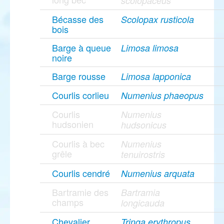
scolopaceus
Bécasse des
Scolopax rusticola
bois
Barge à queue
Limosa limosa
noire
Barge rousse
Limosa lapponica
Courlis corlieu
Numenius phaeopus
Courlis
Numenius
hudsonien
hudsonicus
Courlis à bec
Numenius
grêle
tenuirostris
Courlis cendré
Numenius arquata
Bartramie des
Bartramia
champs
longicauda
Chevalier
Tringa erythropus