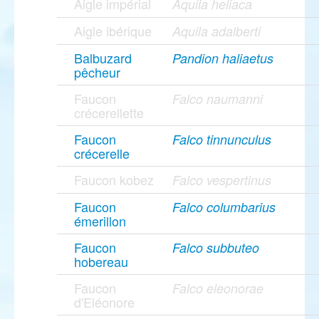
Aigle impérial
Aquila heliaca
Aigle ibérique
Aquila adalberti
Balbuzard
Pandion haliaetus
pêcheur
Faucon
Falco naumanni
crécerellette
Faucon
Falco tinnunculus
crécerelle
Faucon kobez
Falco vespertinus
Faucon
Falco columbarius
émerillon
Faucon
Falco subbuteo
hobereau
Faucon
Falco eleonorae
d'Eléonore