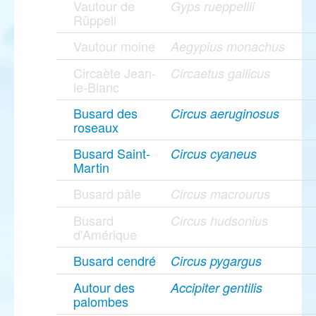
Vautour de
Gyps rueppellii
Rüppell
Vautour moine
Aegypius monachus
Circaète Jean-
Circaetus gallicus
le-Blanc
Busard des
Circus aeruginosus
roseaux
Busard Saint-
Circus cyaneus
Martin
Busard pâle
Circus macrourus
Busard
Circus hudsonius
d'Amérique
Busard cendré
Circus pygargus
Autour des
Accipiter gentilis
palombes