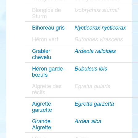
Blongios de
Ixobrychus sturmii
Sturm
Bihoreau gris
Nycticorax nycticorax
Héron vert
Butorides virescens
Crabier
Ardeola ralloides
chevelu
Héron garde-
Bubulcus ibis
bœufs
Aigrette des
Egretta gularis
récifs
Aigrette
Egretta garzetta
garzette
Grande
Ardea alba
Aigrette