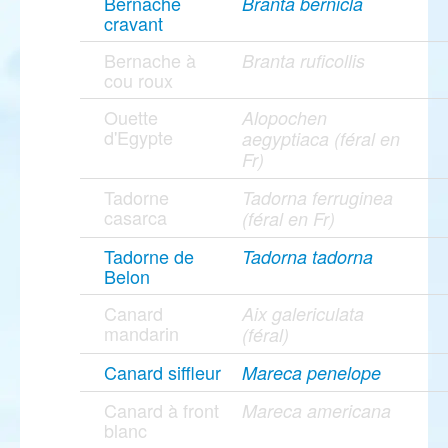
Bernache
Branta bernicla
cravant
Bernache à
Branta ruficollis
cou roux
Ouette
Alopochen
d'Egypte
aegyptiaca (féral en
Fr)
Tadorne
Tadorna ferruginea
casarca
(féral en Fr)
Tadorne de
Tadorna tadorna
Belon
Canard
Aix galericulata
mandarin
(féral)
Canard siffleur
Mareca penelope
Canard à front
Mareca americana
blanc