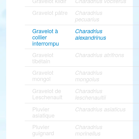
Gravelot kildir
Charadrius vociferus
Gravelot pâtre
Charadrius
pecuarius
Gravelot à
Charadrius
collier
alexandrinus
interrompu
Gravelot
Charadrius atrifrons
tibétain
Gravelot
Charadrius
mongol
mongolus
Gravelot de
Charadrius
Leschenault
leschenaultii
Pluvier
Charadrius asiaticus
asiatique
Pluvier
Charadrius
guignard
morinellus