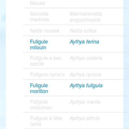
bleues
Sarcelle
Marmaronetta
marbrée
angustirostris
Nette rousse
Netta rufina
Fuligule
Aythya ferina
milouin
Fuligule à bec
Aythya collaris
cerclé
Fuligule nyroca
Aythya nyroca
Fuligule
Aythya fuligula
morillon
Fuligule
Aythya marila
milouinan
Fuligule à tête
Aythya affinis
noire