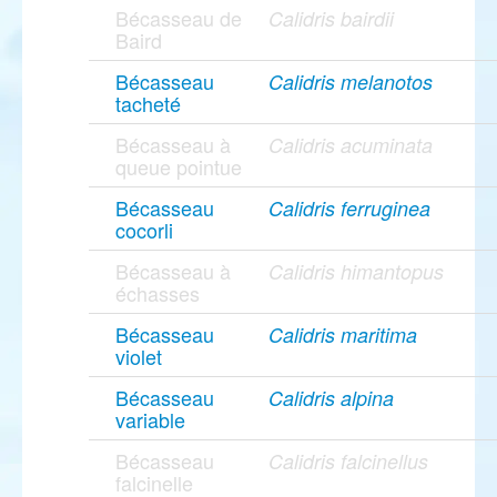
Bécasseau de
Calidris bairdii
Baird
Bécasseau
Calidris melanotos
tacheté
Bécasseau à
Calidris acuminata
queue pointue
Bécasseau
Calidris ferruginea
cocorli
Bécasseau à
Calidris himantopus
échasses
Bécasseau
Calidris maritima
violet
Bécasseau
Calidris alpina
variable
Bécasseau
Calidris falcinellus
falcinelle