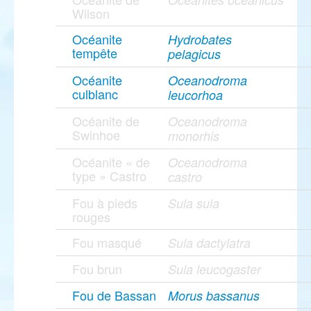
Wilson
Océanite
Hydrobates
tempête
pelagicus
Océanite
Oceanodroma
culblanc
leucorhoa
Océanite de
Oceanodroma
Swinhoe
monorhis
Océanite « de
Oceanodroma
type » Castro
castro
Fou à pieds
Sula sula
rouges
Fou masqué
Sula dactylatra
Fou brun
Sula leucogaster
Fou de Bassan
Morus bassanus