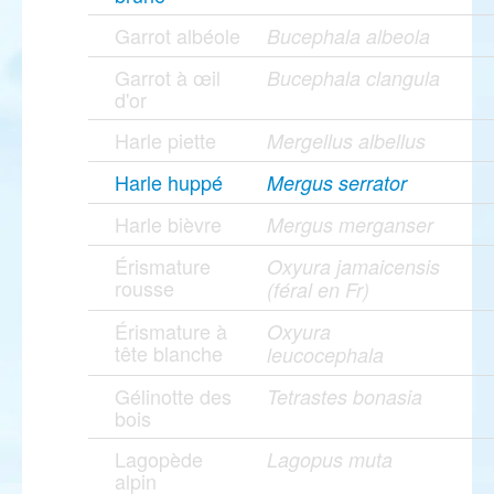
Garrot albéole
Bucephala albeola
Garrot à œil
Bucephala clangula
d'or
Harle piette
Mergellus albellus
Harle huppé
Mergus serrator
Harle bièvre
Mergus merganser
Érismature
Oxyura jamaicensis
rousse
(féral en Fr)
Érismature à
Oxyura
tête blanche
leucocephala
Gélinotte des
Tetrastes bonasia
bois
Lagopède
Lagopus muta
alpin