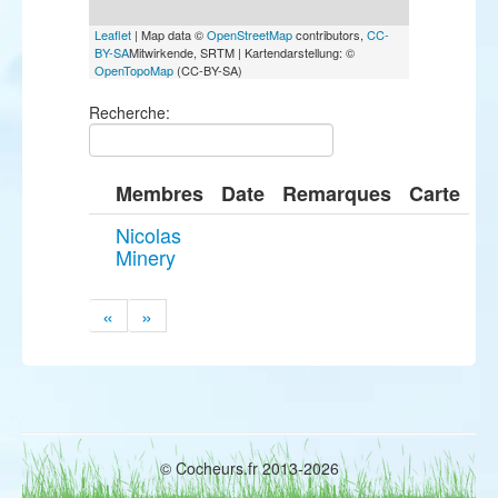
Leaflet
| Map data ©
OpenStreetMap
contributors,
CC-
BY-SA
Mitwirkende, SRTM | Kartendarstellung: ©
OpenTopoMap
(CC-BY-SA)
Recherche:
Membres
Date
Remarques
Carte
Nicolas
Minery
«
»
© Cocheurs.fr 2013-2026