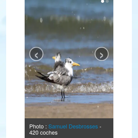
‹
›
Photo :
Samuel Desbrosses
-
420 coches