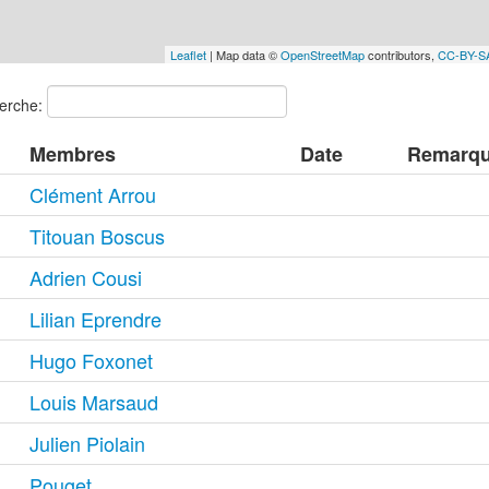
Leaflet
| Map data ©
OpenStreetMap
contributors,
CC-BY-S
erche:
Membres
Date
Remarq
Clément Arrou
Titouan Boscus
Adrien Cousi
Lilian Eprendre
Hugo Foxonet
Louis Marsaud
Julien Piolain
Pouget