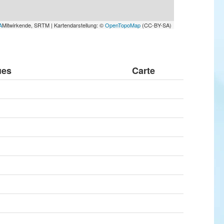
A
Mitwirkende, SRTM | Kartendarstellung: ©
OpenTopoMap
(CC-BY-SA)
ues
Carte