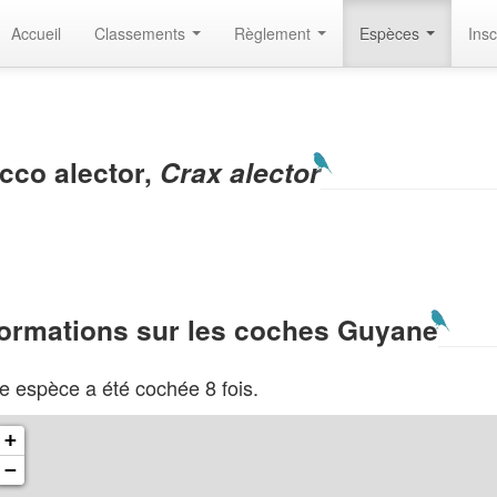
Accueil
Classements
Règlement
Espèces
Insc
cco alector,
Crax alector
formations sur les coches Guyane
e espèce a été cochée 8 fois.
+
−