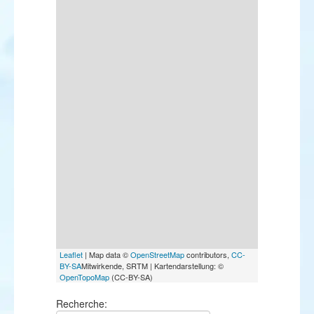
Leaflet
| Map data ©
OpenStreetMap
contributors,
CC-
BY-SA
Mitwirkende, SRTM | Kartendarstellung: ©
OpenTopoMap
(CC-BY-SA)
Recherche: